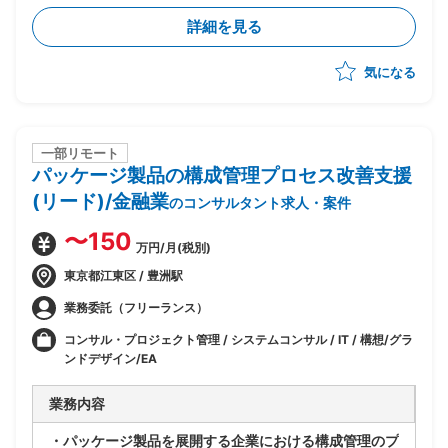
・既存アーキテクチャ(Windows Server等)は維持しつ
詳細を見る
つ、Azure基盤への移行・SaaS化を推進
・企画構想フェーズは完了済み、今後設計フェーズの予
気になる
定
・ビジネスとしてのSaaS(サービス仕様・提供形態・運
営方法)の検討を担当
・サービスビジネスを理解した上でのサービス仕様書作
成・サービス設計を実施
一部リモート
パッケージ製品の構成管理プロセス改善支援
・フェーズ前半〜中盤中心の想定(途中引き継ぎを見込
んだアサインとなる可能性あり)
(リード)/金融業
のコンサルタント求人・案件
〜150
万円/月(税別)
東京都江東区 / 豊洲駅
業務委託（フリーランス）
コンサル・プロジェクト管理 / システムコンサル / IT / 構想/グラ
ンドデザイン/EA
業務内容
・パッケージ製品を展開する企業における構成管理のプ