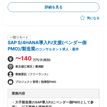
・財務会計管理および決算処理に関するコンサルティン
詳細を見る
グ、導入支援
・固定資産管理、建設仮勘定領域の要件定義、設計支援
気になる
・SD、MM、FICOモジュール間の連携要件整理、調整
一部リモート
SAP S/4HANA導入PJ支援(ベンダー側
PMO)/製造業
のコンサルタント求人・案件
〜140
万円/月(税別)
東京都江東区 / 豊洲駅
業務委託（フリーランス）
プロジェクト管理 / 指揮型PMO
業務内容
・大手製造業のSAP導入PJにベンダー側PMOとして参
画し、以下業務を実施予定