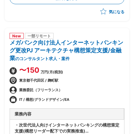
合的な管理
気になる
-製造/単体/結合/総合テスト(3パラレル進行)の全体ス
ケジュール管理
-PJ運営ルールの策定/開発環境整備
-顧客/BP社間の調整/報告資料作成
New
一部リモート
メガバンク向け法人インターネットバンキン
グ更改PJ アーキテクチャ構想策定支援/金融
業
のコンサルタント求人・案件
〜150
万円/月(税別)
東京都千代田区 / 麹町駅
業務委託（フリーランス）
IT / 構想/グランドデザイン/EA
業務内容
・次世代法人向けインターネットバンキングの構想策定
支援(構想リーダー配下での実務推進)