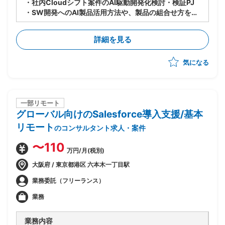
・社内Cloudシフト案件のAI駆動開発化検討・検証PJ
・SW開発へのAI製品活用方法や、製品の組合せ方を検
討し、PJへのスキルトランスファーを推進
・9〜10月：ASTRAReq×GitLab Duoでの設計手順検
詳細を見る
討・作成、概算見積もり根拠数値の収集の実施
・11〜1月：見積もり精度向上のための追加検証を実施
気になる
一部リモート
グローバル向けのSalesforce導入支援/基本
リモート
のコンサルタント求人・案件
〜110
万円/月(税別)
大阪府 / 東京都港区 六本木一丁目駅
業務委託（フリーランス）
業務
業務内容