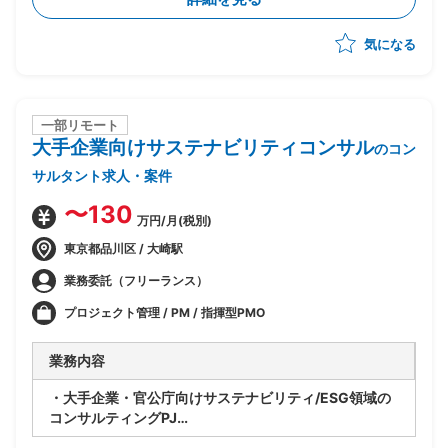
・将来SAP展開に向けたスコープと優先順位整理
・経営層および各社内推進リードの意識改革推進
気になる
・進捗/課題/品質/リスク/コスト管理
・各種ドキュメントの作成
一部リモート
大手企業向けサステナビリティコンサル
のコン
サルタント求人・案件
〜130
万円/月(税別)
東京都品川区 / 大崎駅
業務委託（フリーランス）
プロジェクト管理 / PM / 指揮型PMO
業務内容
・大手企業・官公庁向けサステナビリティ/ESG領域の
コンサルティングPJ
・ベンダー側コンサルタントとして提案・構想策定から