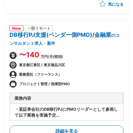
気になる
め・優先順位付け
・AI活用方針の策定と、フェーズ設計・実行計画への落
とし込み
・顧客の経営層・現場双方との合意形成、ステークホル
ダーマネジメント
New
一部リモート
DB移行PJ支援(ベンダー側PMO)/金融業
・後続フェーズに向けた要件整理と、開発チームへの引
のコ
き継ぎ
ンサルタント求人・案件
〜140
万円/月(税別)
東京都江東区 / 東京都品川区
業務委託（フリーランス）
プロジェクト管理 / 指揮型PMO
業務内容
・某証券会社のDB移行PJにPMOリーダーとして参画し
て以下業務を実施予定
-SAP ASE→DB2マイグレーションPJ全体の進捗管理/
情報収集
詳細を見る
-開発BP社の進捗状況/障害解消状況/移行対応状況の総