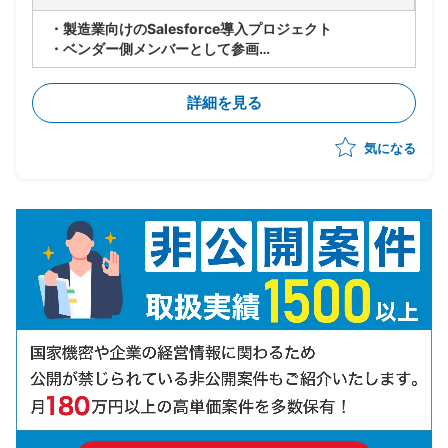
・製造業向けのSalesforce導入プロジェクト
・ベンダー側メンバーとして参画
・世界各国の拠点でのSalesforce共有に向けて、北
米・EU拠点へのSales Cloudの導入からスタート(全て
詳細を見る
標準)
・10月までPoCを実施し、その後本格展開の予定
気になる