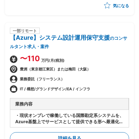
気になる
・ベンダー統制及びチームコミュニケーションの推進
一部リモート
【Azure】システム設計運用保守支援
のコンサ
ルタント求人・案件
〜110
万円/月(税別)
豊洲（東京都江東区）または梅田（大阪）
業務委託（フリーランス）
IT / 構想/グランドデザイン/EA / インフラ
業務内容
・現状オンプレで稼働している国際勘定系システムを、
Azure基盤上でサービスとして提供できる形へ最適化す
るPJ
・既存アーキテクチャ(Windows Server等)は維持しつ
詳細を見る