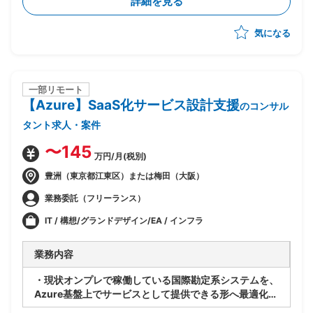
詳細を見る
・関係者調整(エンドユーザ・ベンダー・オフショア開
発メンバ間)
気になる
・ベンダー統制及びチームコミュニケーションの推進
一部リモート
【Azure】SaaS化サービス設計支援
のコンサル
タント求人・案件
〜145
万円/月(税別)
豊洲（東京都江東区）または梅田（大阪）
業務委託（フリーランス）
IT / 構想/グランドデザイン/EA / インフラ
業務内容
・現状オンプレで稼働している国際勘定系システムを、
Azure基盤上でサービスとして提供できる形へ最適化す
るPJ