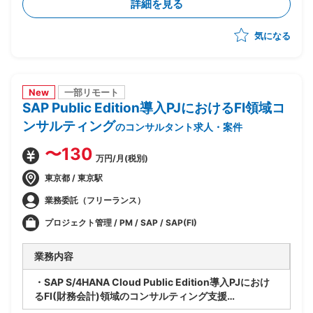
詳細を見る
ー化や顧客アプローチへの参画等、多面的に貢献範囲を
拡大
気になる
New
一部リモート
SAP Public Edition導入PJにおけるFI領域コ
ンサルティング
のコンサルタント求人・案件
〜130
万円/月(税別)
東京都 / 東京駅
業務委託（フリーランス）
プロジェクト管理 / PM / SAP / SAP(FI)
業務内容
・SAP S/4HANA Cloud Public Edition導入PJにおけ
るFI(財務会計)領域のコンサルティング支援
・ベンダー側、SAPコンサルタントポジション