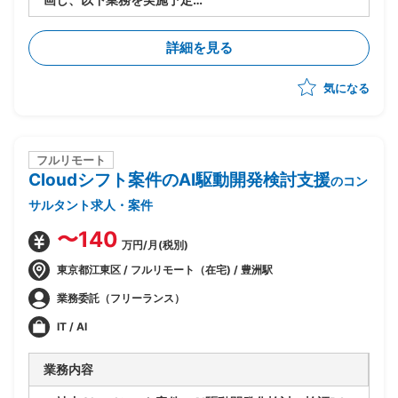
・PJ規模は500人月以上
-進捗/品質/課題管理
詳細を見る
-リカバリー時の要因分析/リカバリープランの策定
-各種ドキュメントの作成
気になる
フルリモート
Cloudシフト案件のAI駆動開発検討支援
のコン
サルタント求人・案件
〜140
万円/月(税別)
東京都江東区 / フルリモート（在宅) / 豊洲駅
業務委託（フリーランス）
IT / AI
業務内容