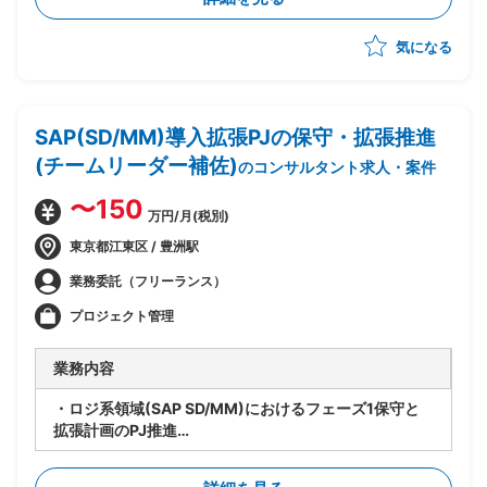
つ、Azure基盤への移行・SaaS化を推進
・企画構想フェーズは完了済み、今後設計フェーズの予
気になる
定
・システムとしてのSaaS(Azure上での技術的な実現方
式)の検討を担当
・上流ポジション担当が作成する予定のサービス仕様書
SAP(SD/MM)導入拡張PJの保守・拡張推進
作成・サービス設計を受けて、Azureでのシステム設計
~運用設計を実施
(チームリーダー補佐)
のコンサルタント求人・案件
・サービス運用形態・リリース方式の検討、それらのド
キュメント化への落とし込みを担当
〜150
万円/月(税別)
・アプリケーションチームとインフラチームの橋渡し役
として、インフラ標準化の方向性を協議・策定
東京都江東区 / 豊洲駅
・設計フェーズから参画し、そのまま運用・保守まで担
業務委託（フリーランス）
当予定(上流担当が抜けた後も長期的に残る前提)
プロジェクト管理
業務内容
・ロジ系領域(SAP SD/MM)におけるフェーズ1保守と
拡張計画のPJ推進
・要員管理、進捗管理、タスク管理を担当
・設計レビューの実施