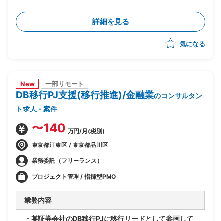
・外部環境(全銀仕様/競合他社/AI等技術動向)を踏まえ
たあるべき業務姿の検討
詳細を見る
・上記を実現するTo-Beアーキテクチャの立案
・銀行企画部門に入り込み/調査/論点整理/構想書作成
気になる
までを自走
New
一部リモート
DB移行PJ支援(移行推進)/金融業
のコンサルタン
ト求人・案件
〜140
万円/月(税別)
東京都江東区 / 東京都品川区
業務委託（フリーランス）
プロジェクト管理 / 指揮型PMO
業務内容
・某証券会社のDB移行PJに移行リードとして参画して