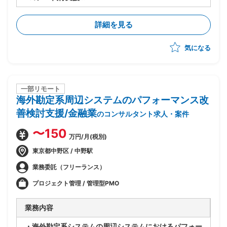
・製品選定から導入までを実施
・現行システムの課題分析、業務要件整理、要件定義
詳細を見る
・RFP作成、ベンダー選定および管理
・PJ計画策定、進捗・リスク管理、品質管理
気になる
・システム設計、開発、テスト計画・実施、データ移
行、ユーザートレーニング、導入支援を推進
・多数店舗のPOS切替の計画・調整・実行支援(複雑な
現場調整やトラブル対応を含む)
一部リモート
海外勘定系周辺システムのパフォーマンス改
善検討支援/金融業
のコンサルタント求人・案件
〜150
万円/月(税別)
東京都中野区 / 中野駅
業務委託（フリーランス）
プロジェクト管理 / 管理型PMO
業務内容
・海外勘定系システムの周辺システムにおけるパフォー