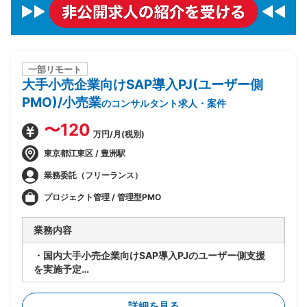
一部リモート
大手小売企業向けSAP導入PJ(ユーザー側
PMO)/小売業
のコンサルタント求人・案件
〜120
万円/月(税別)
東京都江東区 / 豊洲駅
業務委託（フリーランス）
プロジェクト管理 / 管理型PMO
業務内容
・国内大手小売企業向けSAP導入PJのユーザー側支援
を実施予定
・要件定義/設計フェーズ(2026年7月~9月)を担当
・顧客社内の合意形成
詳細を見る