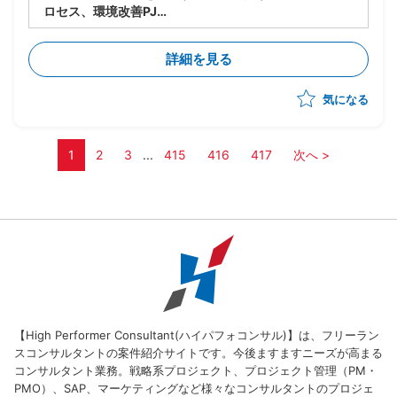
ロセス、環境改善PJ
・製品の生い立ちやカスタマイズの違いにより複数の構
成管理ツール、プロセスが混在している
詳細を見る
・現状のソースコード管理状態やプロセスの現状整理か
ら参画し、構成管理の標準プロセスを策定、導入、定着
気になる
化を図る
・現場のリードとして下記の業務実施想定
ー現状整理とヒアリング(ツールありきではなく、プ
ロセスの立て直しを軸に推進)
1
2
3
...
415
416
417
次へ >
ー現状分析、課題整理
ー構成管理ルールの策定
ー運用プロセス構築、定着化
ーその他付随する業務
【High Performer Consultant(ハイパフォコンサル)】は、フリーラン
スコンサルタントの案件紹介サイトです。今後ますますニーズが高まる
コンサルタント業務。戦略系プロジェクト、プロジェクト管理（PM・
PMO）、SAP、マーケティングなど様々なコンサルタントのプロジェ