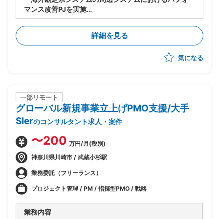
マンス改善PJを実施
・今期(基礎検討フェーズ)における、現存データを保持
しつつパフォーマンスを改善するソリューションの検討
詳細を見る
を主導
気になる
一部リモート
グローバル新規事業立上げPMO支援/大手
SIer
のコンサルタント求人・案件
〜200
万円/月(税別)
神奈川県川崎市 / 武蔵小杉駅
業務委託（フリーランス）
プロジェクト管理 / PM / 指揮型PMO / 戦略
業務内容