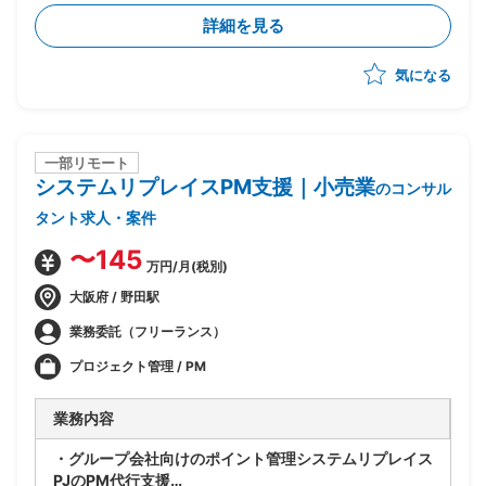
実行まで一気通貫でリード
詳細を見る
・CSRD・ISSB・SSBJ等の開示・規制対応支援および
コンサルティング
気になる
・プロジェクト推進、スケジュール/WBS管理、課題管
理、顧客伴走
・提案書作成やプレゼンテーション含む顧客への提案活
動
一部リモート
システムリプレイスPM支援｜小売業
のコンサル
タント求人・案件
〜145
万円/月(税別)
大阪府 / 野田駅
業務委託（フリーランス）
プロジェクト管理 / PM
業務内容
・グループ会社向けのポイント管理システムリプレイス
PJのPM代行支援