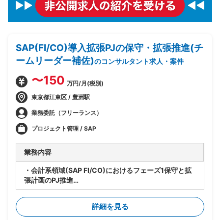
SAP(FI/CO)導入拡張PJの保守・拡張推進(チ
ームリーダー補佐)
のコンサルタント求人・案件
〜150
万円/月(税別)
東京都江東区 / 豊洲駅
業務委託（フリーランス）
プロジェクト管理 / SAP
業務内容
・会計系領域(SAP FI/CO)におけるフェーズ1保守と拡
張計画のPJ推進
・要員管理、進捗管理、タスク管理を担当
・設計レビューの実施
詳細を見る
・関係者調整(エンドユーザ・ベンダー・オフショア開
発メンバ間)