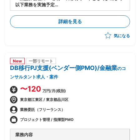
以下業務を実施予定
-移行計画の作成
-移行方式検討/本番移行対策の立案
詳細を見る
-移行ツール作成に関する計画策定/推進
-移行リハーサル～移行本番～移行後支援までの全体推
気になる
進
-移行関連作業全般の進行管理/課題対応
New
一部リモート
DB移行PJ支援(ベンダー側PMO)/金融業
のコ
ンサルタント求人・案件
〜120
万円/月(税別)
東京都江東区 / 東京都品川区
業務委託（フリーランス）
プロジェクト管理 / 指揮型PMO
業務内容