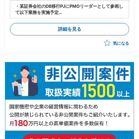
・某証券会社のDB移行PJにPMOリーダーとして参画し
て以下業務を実施予定
-製造/単体テストにおけるBP社検証物の確認・品質担
保
詳細を見る
-結合テスト～総合テストで発生する障害の管理・進行
統制
気になる
-障害管理台帳の運用/障害解消状況のトラッキング
-テスト品質基準の確認/品質面での顧客報告対応
-顧客/BP社間の調整/報告資料作成