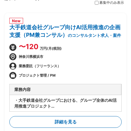
募集中のみ表示
New
大手鉄道会社グループ向けAI活用推進の企画
支援（PM兼コンサル）
のコンサルタント求人・案件
〜120
万円/月(税別)
神奈川県横浜市
業務委託（フリーランス）
プロジェクト管理 / PM
業務内容
・大手鉄道会社グループにおける、グループ全体のAI活
用推進プロジェクト
・要件が固まっていない段階から顧客に入り、業務プロ
セスの整理とAI活用方針の設計を担当
詳細を見る
・顧客の業務プロセスのヒアリング・可視化・整理
・課題の洗い出しと、AI活用による解決可能性の見極