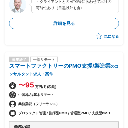
・クライアントとのMTG等にあわせて出社の
データの集約業務
可能性あり（目黒以外も含)
具体的な業務の流れ
・クライアントからの要件のヒアリング
詳細を見る
・現状取り扱っているデータの状況の洗い出し
・既存のデータを今後どう活用するか含めた方向性の設
定
気になる
・データレイク、データウエアハウスの構築業務
募集終了
一部リモート
スマートファクトリーのPMO支援/製造業
のコ
ンサルタント求人・案件
〜95
万円/月(税別)
中国地方/基本リモート
業務委託（フリーランス）
プロジェクト管理 / 指揮型PMO / 管理型PMO / 支援型PMO
業務内容