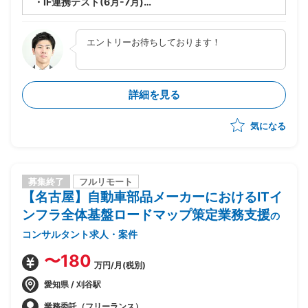
・IF連携テスト(6月-7月)
・統合テスト(8月-10月)に関するS4HANAテスト実
施、一次障害切り分けの実施
エントリーお待ちしております！
詳細を見る
気になる
募集終了
フルリモート
【名古屋】自動車部品メーカーにおけるITイ
ンフラ全体基盤ロードマップ策定業務支援
の
コンサルタント求人・案件
〜180
万円/月(税別)
愛知県 / 刈谷駅
業務委託（フリーランス）