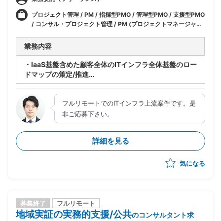
プロジェクト管理 / PM / 指揮型PMO / 管理型PMO / 支援型PMO
/ コンサル・プロジェクト管理 / PM (プロジェクトマネージャー)
/ PMO / セキュリティコンサル / 戦略 / 事業計画 / インフラ・ネ
ットワークエンジニア / サーバエンジニア / ネットワークエンジ
業務内容
ニア / IT / 構想/グランドデザイン/EA / インフラ / セキュリティ
・IaaS基盤含めた顧客全体のITインフラ全体基盤のロー
ドマップの策定/推進
・上記全体像に関連して周辺システム（監視/JOB/バッ
クアップ/データ連携等）のロードマップの策定/推進
フルリモートでのITインフラ上流案件です。是
・顧客への提案や各種資料作成業務
非ご応募下さい。
詳細を見る
気になる
募集終了
フルリモート
地域実証の実務的支援/公共
のコンサルタント求