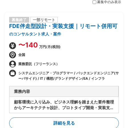
募集中のみ表示
募集終了
一部リモート
FDE伴走型設計・実装支援｜リモート併用可
のコンサルタント求人・案件
〜140
万円/月(税別)
全国
業務委託（フリーランス）
システムエンジニア・プログラマー / バックエンドエンジニア(サ
ーバサイド) / IT / 構想/グランドデザイン/EA / インフラ
業務内容
顧客環境に入り込み、ビジネス理解を踏まえた要件整理
からアーキテクチャ設計、プロトタイプ開発・実装支
援、技術選定および改善提案までを一気通貫で推進す
る。
詳細を見る
【想定業務】