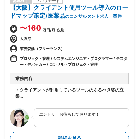
募集終了
フルリモート
【大阪】クライアント使用ツール導入のロー
ドマップ策定/医薬品
のコンサルタント求人・案件
〜160
万円/月(税別)
大阪府
業務委託（フリーランス）
プロジェクト管理 / システムエンジニア・プログラマー / テスタ
ー・デバッカー / コンサル・プロジェクト管理
業務内容
・クライアントが利用しているツールのあるべき姿の立
案
・現状把握のためのヒヤリング項目の整理、課題抽出と
ロードマップへの紐づけ
エントリーお待ちしております！
・ツールのTobe像再定義、Role設計の見直し
・各レイヤー(役職)のRoles&Responsibility再設計
詳細を見る