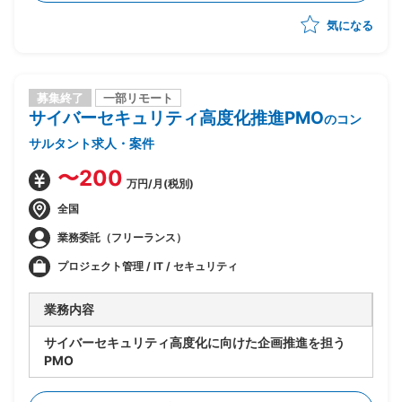
・顧客との要件定義、技術ディスカッション
気になる
・アーキテクチャ設計
・プロトタイプ開発/実装支援
・技術選定、改善提案
募集終了
一部リモート
サイバーセキュリティ高度化推進PMO
のコン
サルタント求人・案件
〜200
万円/月(税別)
全国
業務委託（フリーランス）
プロジェクト管理 / IT / セキュリティ
業務内容
サイバーセキュリティ高度化に向けた企画推進を担う
PMO