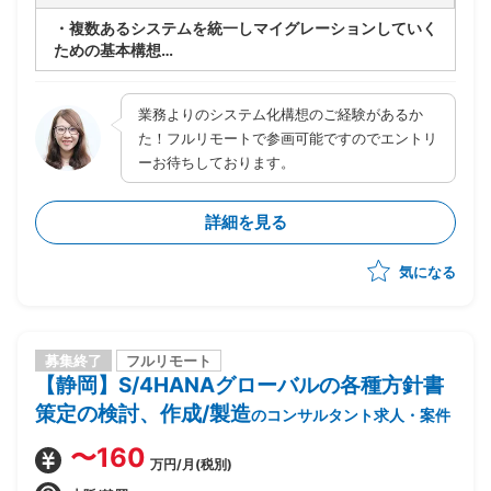
・複数あるシステムを統一しマイグレーションしていく
ための基本構想
-クラウドシステム導入予定
-見積・契約～請求・入金の領域から最優先で着手
業務よりのシステム化構想のご経験があるか
・作業内容
た！フルリモートで参画可能ですのでエントリ
-ヒアリング
ーお待ちしております。
-TB全体像の定義
-トライアルシステム選定およびトライアル
詳細を見る
-システム選定・契約および実行計画策定
-システム化構想3ヶ月間で実施
気になる
募集終了
フルリモート
【静岡】S/4HANAグローバルの各種方針書
策定の検討、作成/製造
のコンサルタント求人・案件
〜160
万円/月(税別)