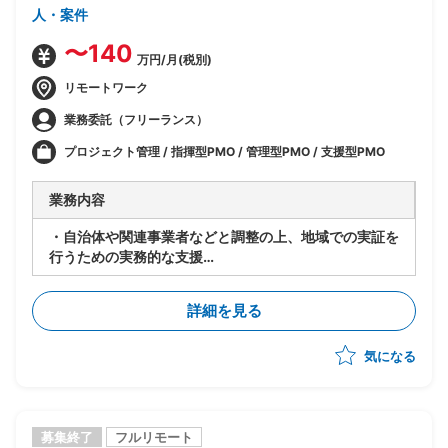
人・案件
〜140
万円/月(税別)
リモートワーク
業務委託（フリーランス）
プロジェクト管理 / 指揮型PMO / 管理型PMO / 支援型PMO
業務内容
・自治体や関連事業者などと調整の上、地域での実証を
行うための実務的な支援
・実証開始前の手順整理
・現地でのサポート（進捗・課題管理）
詳細を見る
・結果とりまとめ
気になる
募集終了
フルリモート