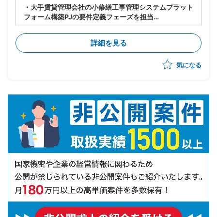
・大手賃貸管理会社の小修繕工事管理システムプラット
フォーム構築PJの要件定義フェーズを担当
・AsIs-ToBe業務、該当部門の要求事項を整理
・実装の優先度を整理し、要求を元に開発工数・費用の
詳細を見る
見積もり
・要求定義書の作成(RFPも含まれる可能性有)
気になる
・費用対効果を試算(抑制人工/開発費用)