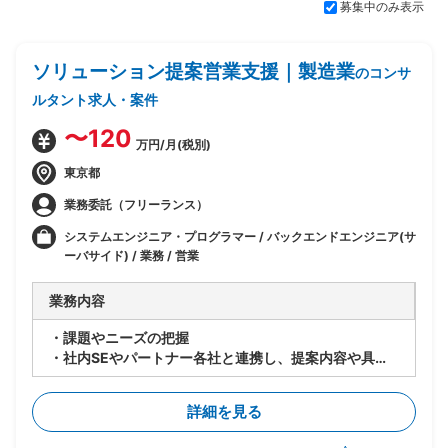
募集中のみ表示
ソリューション提案営業支援｜製造業
のコンサ
ルタント求人・案件
〜120
万円/月(税別)
東京都
業務委託（フリーランス）
システムエンジニア・プログラマー / バックエンドエンジニア(サ
ーバサイド) / 業務 / 営業
業務内容
・課題やニーズの把握
・社内SEやパートナー各社と連携し、提案内容や具体
化・調整の実施
・見積書・提案書の作成、およびプレゼンテーションの
詳細を見る
実施・補助
・トラブル発生時の問い合わせ対応