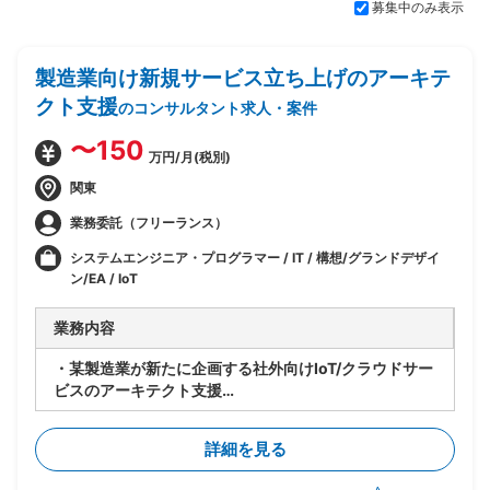
募集中のみ表示
製造業向け新規サービス立ち上げのアーキテ
クト支援
のコンサルタント求人・案件
〜150
万円/月(税別)
関東
業務委託（フリーランス）
システムエンジニア・プログラマー / IT / 構想/グランドデザイ
ン/EA / IoT
業務内容
・某製造業が新たに企画する社外向けIoT/クラウドサー
ビスのアーキテクト支援
・システム化要件定義や開発工程において、事業会社側
の立場からシステム全体のアーキテクチャを実施
詳細を見る
・外部のアーキテクチャ有識者と共にアーキテクチャ/
データモデル/データ配置/機能配置指針の作成