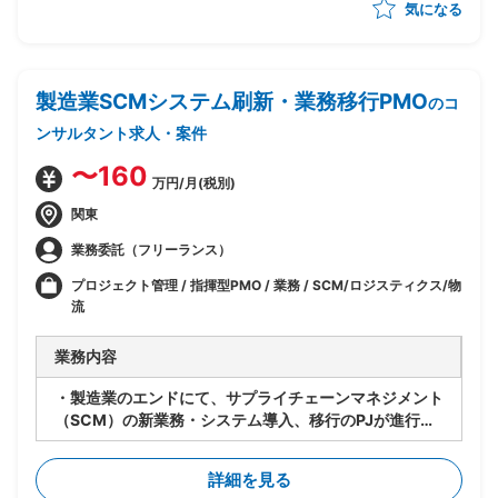
気になる
・主担当としてプロトタイプ(デモアプリ等)の実装
・堅実な社風の中でIT/IoT/開発スタイルのトレンドに敏
感に反応し、周囲の社員と調和を取りながら新たな取り
組みを推進
製造業SCMシステム刷新・業務移行PMO
のコ
ンサルタント求人・案件
〜160
万円/月(税別)
関東
業務委託（フリーランス）
プロジェクト管理 / 指揮型PMO / 業務 / SCM/ロジスティクス/物
流
業務内容
・製造業のエンドにて、サプライチェーンマネジメント
（SCM）の新業務・システム導入、移行のPJが進行中
・現フェーズは業務・システムの設計は進行中
・今後各サプライヤーに導入・対応してもらうにあた
詳細を見る
り、下記のタスクの支援をいただく想定