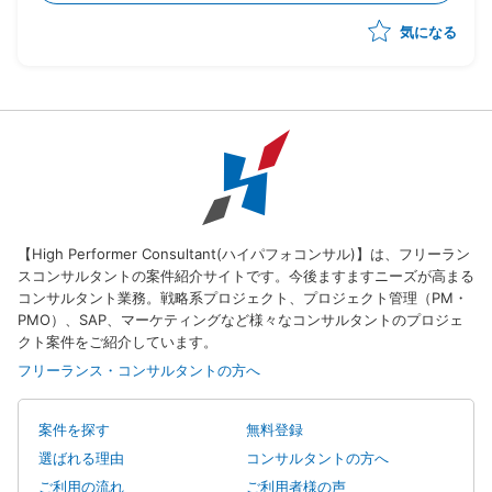
-メーカー⇔サプライヤーの依頼/QA事項の管理
気になる
-サプライヤー側の対応支援（対応策の立案、決定の
支援）
-サプライヤー側の進捗状況把握、報告
・状況によっては弊社が担当する他のプロジェクトへの
シフト・兼務も想定。
（いずれも、自動車の製造・調達・検査等に関わる領
域）
・体制：元請けPM稼働20～30％想定
【High Performer Consultant(ハイパフォコンサル)】は、フリーラン
スコンサルタントの案件紹介サイトです。今後ますますニーズが高まる
コンサルタント業務。戦略系プロジェクト、プロジェクト管理（PM・
PMO）、SAP、マーケティングなど様々なコンサルタントのプロジェ
クト案件をご紹介しています。
フリーランス・コンサルタントの方へ
案件を探す
無料登録
選ばれる理由
コンサルタントの方へ
ご利用の流れ
ご利用者様の声