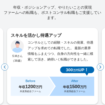
年収・ポジションアップ、やりたいことの実現
ファームへの転職も、ポストコンサル転職もご支援してい
ます。
スキルを活かし待遇アップ
コンサルとしての経験・スキルの発展、待遇
アップを求めての転職でした。 最新の業界
情報をふまえつつ、自身の方向性を一緒に模
S.Mさん
索して頂き、納得いく転職ができました。
（38歳）
300
UP！
万円
Before
After
1200
1500
年収
万円
年収
万円
外資系総合ファーム
外資系総合ファーム