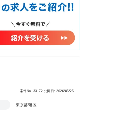
徴 １．
広いIT知見と圧倒的なマネジメント力が
業責任者クラスとの商談機会が多く、
ります！ ３．少数精鋭チームを牽引い
るポジションです！ ４．事業拡大の鍵
ド昇進も目指せます！ 【 モデル
 中途2年目 29歳（リーダー） 年収
（マネジャー候補） 年収1,400万円 ／ 営
リアイメージ
業9年：年収1,200万円
案件No. 33172
公開日: 2026/05/25
東京都/港区