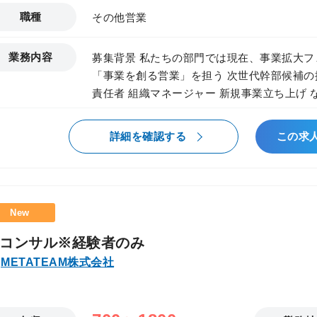
職種
その他営業
業務内容
募集背景 私たちの部門では現在、事業拡大フ
「事業を創る営業」を担う 次世代幹部候補の採用を開始
責任者 組織マネージャー 新規事業立ち上げ
ポジションです。 仕事内容 まずは営業の最前線に立ちながら、 将来的な幹部・事業
責任者を目指していただきます。 入社直後? 既存／新規クライアントへの提案営業
詳細を確認する
この求
顧客課題のヒアリング・整理 提案資料作成 
ー等）との連携 将来的には 営業戦略・KPI設計 チームマネジメント 事業計画立案
新規事業・新規サービス企画 経営層とのディスカ
の魅力 事業立ち上げに携われる 数字だけで
New
つく 早期から裁量を持って意思決定に関われ
ンアップ可能 将来のキャリアが「営業」だけ
Iコンサル※経験者のみ
METATEAM株式会社