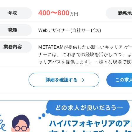
不足している METATEAMでは、これらの
400〜800
年収
勤務地
万円
「構想?実装?定着」を一貫して推進できる中核人材
【Manager職】 ・大手クライアントの新規開拓および深耕、体制拡大 ・AI領域の提
案活動、キーマンとのリレーション構築 ・
職種
Webデザイナー(自社サービス)
ジング ・PoCで終わらせず、実導入・定着までリード ・AIコンサル
の推進 ・若手コンサルタントの育成・教育・マネジメント 【Senio
業務内容
METATEAMが提供したい新しいキャリア 
・主要顧客の責任者として、プロジェクト品質
ナーには、 これまでの経験を活かしつつ、 
件創出・大型提案の推進 ・組織づくり・採用
ャリアパスを提供します。 ・様々な現場で技術の引き出しを増やす ・チームマネジ
幹部候補としての会社貢献 特色/魅力 ・AI領域の構想策定?実装?定着までEnd to End
メントや組織構築など、ビジネススキルを磨く
で支援できる ・技術理解に基づくコンサルティ
験を多く積んでさらにスキルアップしたい方
詳細を確認する
この求
ェーズならではの裁量とスピード感 ・コア
広げたい方には最適な環境です。 業務内容 新規ゲームタイトル（スマホ／コンシュ
・ワンプール制で業界に縛られずAI活用支援が可能 直近プロジェクト事例
ーマー）において、 キャラクター／敵／ボス
売業：DX推進／業務改革支援（構想?計画策定
担当します。 ゲームのモーションは、映像と異なり プレイフィール、同期、レスポ
企画・RFP作成支援 ■大手企業：セキュリテ
ンス、遷移、当たり判定、最適化、ゲーム性
用の案件拡大を予定
す。 【主な業務】 ▼ キャラクターモーション制作 ・キャラクターアクション（攻
撃／回避／移動／待機／スキル） ・バトル
弾） ・エネミー／ボスの行動モーション ・