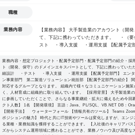
職種
業務内容
【業務内容】 大手製造業のアカウント（開
て、下記に携わっていただきます。 ・（要
スト ・導入支援 ・運用支援 【配属予定部門】 エンタープライズ事業ライン
製造ソリューション事業部門 第二製造ソリューション統括
介】 関西を中心とした製造業の大手アカウン
業務内容・想定プロジェクト・配属予定部門・配属予定部門の紹介・採用
ト（開発、保守）のドメインエキスパートとして、下記に携わっていた
織内で様々なコミュニケーション施策が実施
細設計 ・テスト ・導入支援 ・運用支援 【配属予定部門】 エン
く、人材育成に組織的に取り組んでいます。 【採用背景】 大手製造業の基幹システ
ン事業部門 第二製造ソリューション統括部 【配属予定部門の紹介】 
ム対応に、外部からエンジニアに参画してい
対応するグループとなります。 組織内で様々なコミュニケーション施策
大に備えるため今回募集を開始しました。
く、人材育成に組織的に取り組んでいます。 【採用背景】 大手製造業
に参画していただくことで、さらなる事業継続・拡大に備えるため今回募
クト人数】 1名 【開発環境】 言語：Java、PL/SQL、VB.NET DB
【開発手法】 ウォーターフォール 【情報共有のツール】 Teams Zo
ポジションの魅力】 時代と共にIT技術やツールは変化しますが、エン
る業種・業務知識を獲得することができます。 【入社後のキャリアパス
ズからシステム運用領域に携わることができ、業務ノウハウ及び高度なス