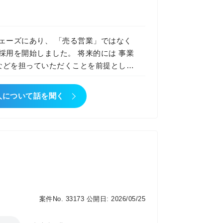
ェーズにあり、 「売る営業」ではなく
しました。 将来的には 事業
 などを担っていただくことを前提とした
人について話を聞く
社内メンバー（エンジニア／クリエイタ
ッション・意思決定参加 この仕事
なく「事業全体」を見られる視座が身に
る 成果次第で年次に関係なくポジショ
に閉じない
案件No. 33173
公開日: 2026/05/25