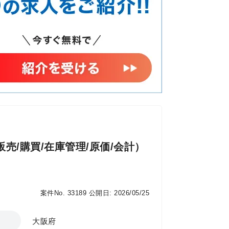
ーニング ・手付けアニメーションの制
e Machine／Control Rig ・動きの遷移（ブ
件のセットアップ ・フレーム単位での
フェクトとの同期 ▼ ゲーム向
スポンス改善のための調整 ・モーション
演出・上流工程 ・ア
動きの作成 ・企画意図を理解したアニ
の仕様すり合わせ ・モーション基盤の
B、品質監修）
販売/購買/在庫管理/原価/会計）
案件No. 33189
公開日: 2026/05/25
大阪府