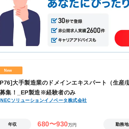
・モーションキャプチャデータの調整・クリ
作 ▼ ゲーム実装・調整 ・Unity：Animator Controller／State Machine／Animation
Rigging ・Unreal：Anim Blueprint／Stat
レンド、補間）の調整 ・当たり判定／遷移条
攻撃タイミング・ヒットフレーム合わせ ・カメラ／エ
け最適化 ・ループ調整・フレーム削減 ・レ
の負荷・メモリ調整 ・モーションデータのクリーンアップ ▼ 
クション演出案の提案 ・キャラ性を表現する
メーション表現 ・プランナー／エンジニアと
構築（Rig／Retargetなど） ・外注管理（F
New
EP76]大手製造業のドメインエキスパート（生産/
募集！_EP製造※経験者のみ
NECソリューションイノベータ株式会社
680〜930
年収
勤務地
万円