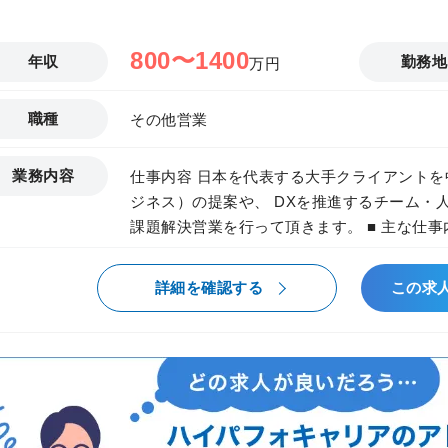
800〜1400
年収
勤務地
万円
職種
その他営業
業務内容
仕事内容 日本を代表する大手クライアントを
ジネス）の提案や、 DXを推進するチーム・
課題解決営業を行って頂きます。 ■ 主な仕事内容 ・IT人財でのソリューション提案
（1名〜数十名のチーム単位で提案） ・IT人財との連携（在籍エンジニア/コンサル
タントとの連携） ・新規顧客獲得、顧客深耕 ・事業戦略立案、実行 ・メンバーマネ
詳細を確認する
この求
ジメントや組織強化 ・経営層や各事業部との
ルチャー形成 ゆくゆくは、経営幹部候補と
せしていく想定です ■ 入社後の研修体制 １．入社オリエンテーション（入社日／1
日座学） ２．OJT研修（入社2日目〜） 
ています ３．上長との月次1on1 ※月1
ルタントと協力する場面も多くあります 