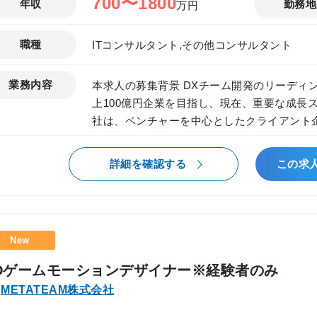
700〜1800
年収
勤務地
万円
職種
ITコンサルタント,その他コンサルタント
業務内容
本求人の募集背景 DXチーム開発のリーディン
上100億円企業を目指し、現在、重要な成長ステー
社は、ベンチャーを中心としたクライアント
ベーション様の『モチベーションクラウド』やデ
流から下流まで一貫して担い、技術力と推進
詳細を確認する
この求
た。 今後は日本や世界を代表する超大手ク
おり、その実現に向けて2022年にコンサル
募集は、その部門拡大のための中核メンバー
行いながら、組織づくりや中長期的な事業戦
New
ントの募集です。 また近年、生成AI・AIエージェントを中心としたAI活用は、あら
ゆる業界で「検証（PoC）」から「実装・定着
Dゲームモーションデザイナー※経験者のみ
で現場では、以下のような課題が多く残ってい
METATEAM株式会社
入に至らない ・業務課題とAI活用が結びつか
セキュリティなどの設計が追いつかない ・