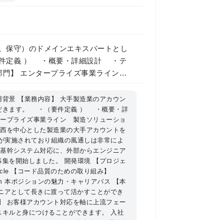
発、保守）のドメインエキスパートとし
件定義 ） ・概要・詳細設計 ・テ
部 【配属予定部門の紹
トを対応するグループとなります。 組
背景 【業務内容】 大手製造業のアカウン
だきます。 ・（要件定義 ） ・概要・詳
されており組織の風通しは非常によ
タープライズ事業ライン 製造ソリューショ
関西を中心とした製造業の大手アカウントを
ただくことで、さらなる事業継続・拡
が実施されており組織の風通しは非常によ
の基幹システム対応に、外部からエンジニア
集を開始しました。 開発環境 【プロジェ
：Oracle 【コード品質のための取り組み】
om 本ポジションの魅力・キャリアパス 【本
ジニアとして長きに渡って活かすことができ
】 お客様アカウント対応を軸に上流フェー
キルと身につけることができます。 入社