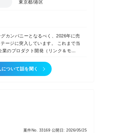
東京都/港区
グカンパニーとなるべく、2026年に売
ジに突入しています。 これまで当
企業のプロダクト開発（リンク＆モチ
ータX様の『b-dash』など）を、上
力を強みに実績を積み重ねてきまし
人について話を聞く
ライアントも手がけていきたいと考えて
ティング部門を立ち上げました。 今回の
として、案件参画を通じて価値提供を
略を共に推進してくださるコンサルタ
」へと急速に移行しています。 一方
ます。 ・PoCは実施したが、本番導
ず、成果が出ない ・データ・IT基盤・
案件No. 33169
公開日: 2026/05/25
現場と経営層の意思決定をつなぐ人材が