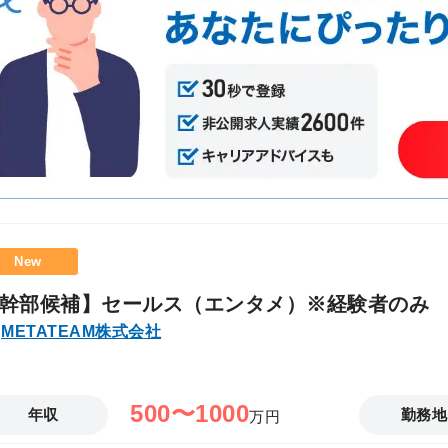
など、随時 社内でのナレッジ共有を行っています ■ 営業キャリアの魅力・特
「IT人財×チーム」を商材とすることで、幅
身に付きます！ ２．大手企業の役員・DX事
「価値ある仕事」を自ら生み出す面白さがあ
ただくなかで、キャリアの選択肢を広げられ
を握る"営業"だからこそ、実力と成果次第でスピー
年収（一例）】 年収800万円 ／ 営業歴5年 ／
1,200万円 ／ 営業歴7年 ／ 中途1年目 31歳
業歴10年 ／ 中途3年目 32歳（事業部長 兼 副部長） ※中長期的なキャ
等、詳しくは採用担当へご質問ください！ ＜ 初年度年収事例 (一例) ＞ ・投資用不
動産、保険営業歴7年 ：年収800万円 ・証券営
New
幹部候補】セールス（エンタメ）※経験者のみ
METATEAM株式会社
500〜1000
年収
勤務地
万円