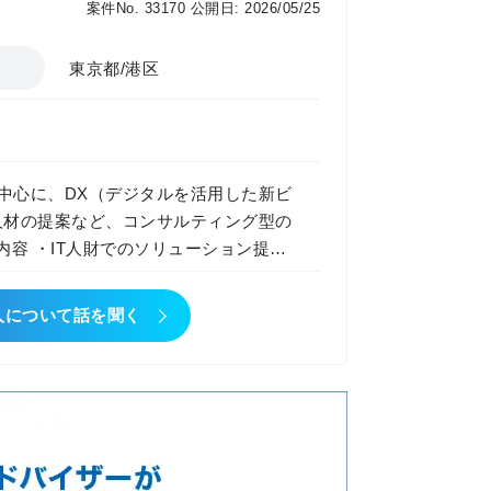
案件No. 33170
公開日: 2026/05/25
東京都/港区
中心に、DX（デジタルを活用した新ビ
人材の提案など、コンサルティング型の
人について話を聞く
連携 ・コミットメントができる強いカ
して、事業戦略立案・事業拡大もお任
※個人の成長に合わせて柔軟に調整し
で本部長が商談に同席するほか、コンサ
その他にも、商談前の事前MTG実施