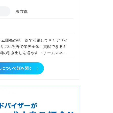
課題を解決するために、AI領域における
東京都
を募集します。 業務内容
プロジェクトの立ち上げ・推進・クロー
組織の仕組み化
r Manager職】
ゲーム開発の第一線で活躍してきたデザイ
向上と顧客貢献最大化 ・AI領域の案
より広い視野で業界全体に貢献できるキ
・育成・カルチャー浸透の主導 ・経営
成長機会 ・新規事業にも挑戦可能 経
ング（SIerとしての強み） ・成長フ
、 現場経験を生かしてキャリアの幅を
人について話を聞く
メンバーとして組織づくりにも関われる
 ■大手小
／NPCなどのモーション制作と実装を
、PMO） ■大手保険会社：システム
ィ導入計画策定支援 ※今後は生成AI活
 を強く意識して制作する必要がありま
アニメーション（コンボ、必殺技、被
NPCモーション（生活動作、演出動作）