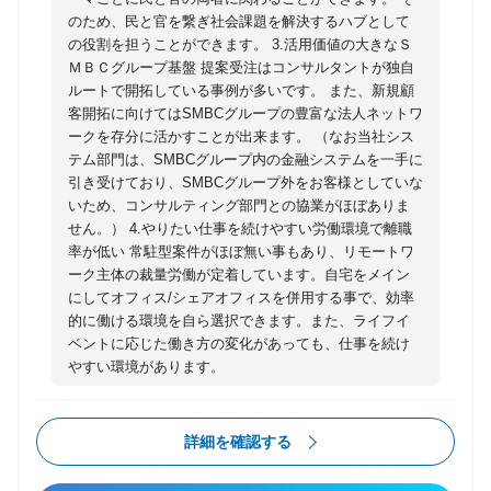
のため、民と官を繋ぎ社会課題を解決するハブとして
会・環境インフラ分野の社会課題の解決に向けて、統
の役割を担うことができます。 3.活用価値の大きなＳ
合的な政策・事業パッケージを構想・実装し、官民一
ＭＢＣグループ基盤 提案受注はコンサルタントが独自
体でのイノベーション実現に貢献します。 社会環境イ
ルートで開拓している事例が多いです。 また、新規顧
ンフラ分野における官民協働事業に係る政策立案・事
客開拓に向けてはSMBCグループの豊富な法人ネットワ
業化支援により、地域の強みに根差した公共サービス
ークを存分に活かすことが出来ます。 （なお当社シス
テム部門は、SMBCグループ内の金融システムを一手に
を実装していくため、具体的には以下領域のコンサル
引き受けており、SMBCグループ外をお客様としていな
ティングを行っています。 （1）インフラPPP 廃棄物
いため、コンサルティング部門との協業がほぼありま
処理や上下水道、道路について、PFI/PPP、コンセッ
せん。） 4.やりたい仕事を続けやすい労働環境で離職
ション、官民共同会社等の事業化支援の実施 （2）DX
率が低い 常駐型案件がほぼ無い事もあり、リモートワ
事業 インフラPPPの事業価値向上、地域への価値創出
ーク主体の裁量労働が定着しています。自宅をメイン
に向けたデジタル活用に係るフィージビリティ・スタ
にしてオフィス/シェアオフィスを併用する事で、効率
的に働ける環境を自ら選択できます。また、ライフイ
ディや事業立ち上げ支援の実施 3.官民共創型事業×ま
ベントに応じた働き方の変化があっても、仕事を続け
ちづくり領域 （1）ビジョン 人口減少や地域の活力低
やすい環境があります。
下とともに、AI/IoT時代において、「まち（都市）」
のあり方、役割は刻々と変化している。そのような中
で、新たな社会要請をとらえながら、「まちづくり＝
詳細を確認する
地域/社会の課題を解決する『まちと仕組みをデザイ
ン』する」ことを目指し、「人々の創造性を喚起する