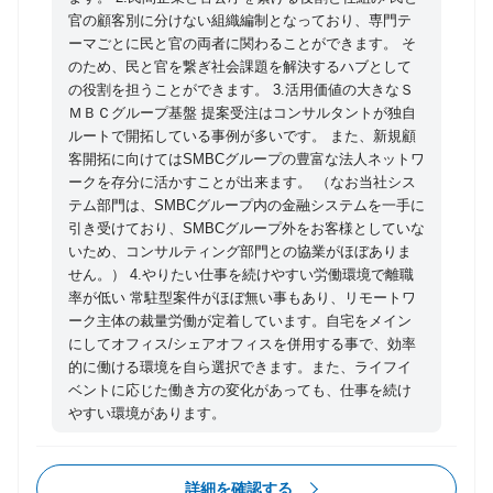
地域包括ケア等） ・自治体向け調査/コンサルティン
官の顧客別に分けない組織編制となっており、専門テ
グ（地域包括ケア等） ・経済産業省調査研究（認知
ーマごとに民と官の両者に関わることができます。 そ
のため、民と官を繋ぎ社会課題を解決するハブとして
症、ヘルスケアサービス）
の役割を担うことができます。 3.活用価値の大きなＳ
ＭＢＣグループ基盤 提案受注はコンサルタントが独自
ルートで開拓している事例が多いです。 また、新規顧
客開拓に向けてはSMBCグループの豊富な法人ネットワ
ークを存分に活かすことが出来ます。 （なお当社シス
テム部門は、SMBCグループ内の金融システムを一手に
引き受けており、SMBCグループ外をお客様としていな
いため、コンサルティング部門との協業がほぼありま
せん。） 4.やりたい仕事を続けやすい労働環境で離職
率が低い 常駐型案件がほぼ無い事もあり、リモートワ
ーク主体の裁量労働が定着しています。自宅をメイン
にしてオフィス/シェアオフィスを併用する事で、効率
的に働ける環境を自ら選択できます。また、ライフイ
ベントに応じた働き方の変化があっても、仕事を続け
やすい環境があります。
詳細を確認する