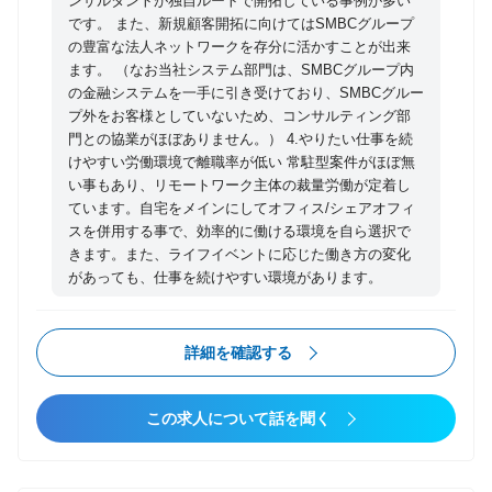
ンサルタントが独自ルートで開拓している事例が多い
ど （2）全国の自治体及び民間企業向け ・官民連携型
です。 また、新規顧客開拓に向けてはSMBCグループ
の地域エネルギー事業の構想策定・可能性調査実施 ・
の豊富な法人ネットワークを存分に活かすことが出来
ます。 （なお当社システム部門は、SMBCグループ内
再生可能エネルギー等を活用した社会課題解決型事業
の金融システムを一手に引き受けており、SMBCグルー
の事業化支援 ・社会便益・価値創出型事業の事業化支
プ外をお客様としていないため、コンサルティング部
援（ソーシャルインパクトボンド活用型事業）など
門との協業がほぼありません。） 4.やりたい仕事を続
（3）国（環境省、総務省、国土交通省、資源エネル
けやすい労働環境で離職率が低い 常駐型案件がほぼ無
ギー庁）向け ・地域循環共生圏構築支援 ・レジリエ
い事もあり、リモートワーク主体の裁量労働が定着し
ントな地域づくり構築支援 ・社会課題解決型事業、地
ています。自宅をメインにしてオフィス/シェアオフィ
スを併用する事で、効率的に働ける環境を自ら選択で
域循環共生圏構築等におけるボトルネック解消に向け
きます。また、ライフイベントに応じた働き方の変化
た政策立案など （4）主に民間企業向け ・地域マイク
があっても、仕事を続けやすい環境があります。
ログリッド構築支援など
詳細を確認する
この求人について話を聞く