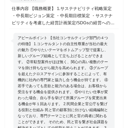
仕事内容 【職務概要】 1.サステナビリティ戦略策定
・中長期ビジョン策定 ・中長期目標策定 ・サステナ
ビリティを考慮した経営計画策定/SDGsの経営への統
合 ・社会課題起点の事業開発、など 2.ESGマネジメ
ント ・サステナビリティを考慮したバリューチェー
アピールポイント 【当社コンサルティング部門の４つ
ン/サプライチェーンマネジメント ・個別ESG課題へ
の特徴】 1.コンサルタントの自主性尊重が当社の最大
の魅力 ①やりたいテーマをボトムアップ型で提案し、
の対応（TCFD/人権/カーボンニュートラル等）など 3.
新しいグループ組織として立ち上げることができま
上記の他、社会的インパクト評価や各種情報開示対応
す。 ②常駐型案件がほぼ無く、関心の高い複数のテー
を実施
マを掛け持ちながら能力を高められます。 ③グループ
を超えたクロスアサインに参加することによって、有
機的に社内の専門家と協力し合う機会が持てます。 ④
若手であっても意欲と能力のある場合は、お客様から
受注をする機会を提供されます。 ⑤やりたい仕事が変
わった場合、自ら手を挙げて所属グループを変更出来
る機会が年１回あります。 2.民間企業と官公庁を繋げ
る役割と仕組み 民と官の顧客別に分けない組織編制と
なっており、専門テーマごとに民と官の両者に関わる
ことができます。 そのため、民と官を繋ぎ社会課題を
解決するハブとしての役割を担うことができます。 3.