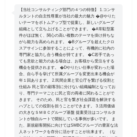
す。「顧客成長≒経済成長≒社会課題解決」となる好
詳細条件
循環を目指し、各領域のプロフェッショナルが顧客に
【当社コンサルティング部門の４つの特徴】 1.コンサ
伴走型で支援するのが特徴です。 【職務概要】 1. 経
ルタントの自主性尊重が当社の最大の魅力 �@やりた
転職タイプ
いテーマをボトムアップ型で提案し、新しいグループ
営・事業戦略 存在意義（パーパス）から、どうありた
組織として立ち上げることができます。 �A常駐型案
コンサルファームへの転職
いか（ビジョン）、到達地点に向けた戦略として中
件がほぼ無く、関心の高い複数のテーマを掛け持ちな
第二新卒可
計・事業戦略の策定を支援 2. サステナビリティ 経
がら能力を高められます。 �Bグループを超えたクロ
エンジニアからコンサル
済・社会・環境の価値の創出を、価値創造の文脈を意
スアサインに参加することによって、有機的に社内の
ポストコンサル
識し、財務と非財務がバランスする戦略策定、ESG対
専門家と協力し合う機会が持てます。 �C若手であっ
未経験からコンサル
ても意欲と能力のある場合は、お客様から受注をする
応を支援 3. 事業開発 社会課題を解決するような新規
機会を提供されます。 �Dやりたい仕事が変わった場
事業を、スタートアップや自治体等と共創しながらオ
業種
合、自ら手を挙げて所属グループを変更出来る機会が
ープンイノベーション型で開発することを支援 4. ブラ
年１回あります。 2.民間企業と官公庁を繋げる役割と
コンサルティング
ンディング＆マーケティング デジタルマーケティング
仕組み 民と官の顧客別に分けない組織編制となってお
その他
等の手法に飛びつくのではなく、「売れて当たり前の
り、専門テーマごとに民と官の両者に関わることがで
きます。 そのため、民と官を繋ぎ社会課題を解決する
ロジック」を構築することで、顧客や市場にフィット
ハブとしての役割を担うことができます。 3.活用価値
するマーケティング戦略を策定し、実行を支援
の大きなＳＭＢＣグループ基盤 提案受注はコンサルタ
ントが独自ルートで開拓している事例が多いです。 ま
た、新規顧客開拓に向けてはSMBCグループの豊富な法
検索条件をクリア
人ネットワークを存分に活かすことが出来ます。 （な