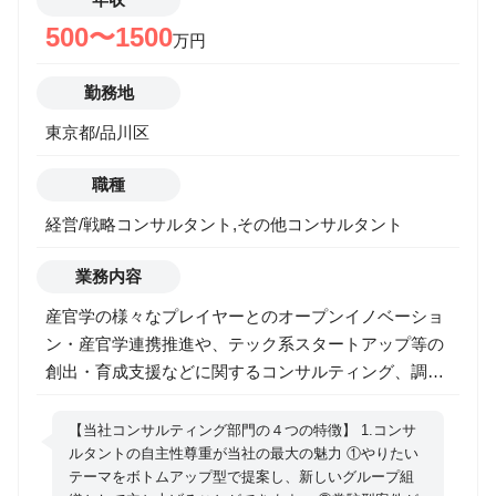
500〜1500
万円
勤務地
東京都/品川区
職種
経営/戦略コンサルタント,その他コンサルタント
業務内容
産官学の様々なプレイヤーとのオープンイノベーショ
ン・産官学連携推進や、テック系スタートアップ等の
創出・育成支援などに関するコンサルティング、調査
案件をご志望の方は、こちらからご応募をお願い致し
ます。 【職務概要】 官公庁、国立研究機関、大学、
【当社コンサルティング部門の４つの特徴】 1.コンサ
自治体、民間企業、スタートアップ、VCと言った様々
ルタントの自主性尊重が当社の最大の魅力 ①やりたい
テーマをボトムアップ型で提案し、新しいグループ組
なプレイヤーと共に、業種・業界を越えた共創を推進