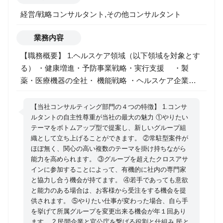
としたまちづくりの事業化支援、スポーツの価値の見
える化
経営/戦略コンサルタント,その他コンサルタント
業務内容
【職務概要】 1.ヘルスケア領域（以下領域を対象とす
る） ・健康増進・予防事業戦略・実行支援 ・製
薬・医療機器の全社・ 機能戦略 ・ヘルスケア企業海
外展開 ・ヘルスケア業界参入 ・
先端医療新規事業戦略 構築実行支援 ・経営/業務改革
【当社コンサルティング部門の４つの特徴】 1.コンサ
発の人財/開発支援（＊医療機関向けコンサルティング
ルタントの自主性尊重が当社の最大の魅力 ①やりたい
テーマをボトムアップ型で提案し、新しいグループ組
は対象外） 2.介護/シニアビジネス領域（以下領域を対
織として立ち上げることができます。 ②常駐型案件が
象とする） 超高齢社会における社会課題を創造的に解
ほぼ無く、関心の高い複数のテーマを掛け持ちながら
決しようとする企業・団体・官公庁を、併走しながら
能力を高められます。 ③グループを超えたクロスアサ
支援します。 ・介護/ヘルスケア×テクノロジー活
インに参加することによって、有機的に社内の専門家
用 ・高齢者向け商品/サービス開発、ヘルス
と協力し合う機会が持てます。 ④若手であっても意欲
と能力のある場合は、お客様から受注をする機会を提
ケアサービス開発 ・介護事業戦略、高齢者住宅事
供されます。 ⑤やりたい仕事が変わった場合、自ら手
業 ・介護業界向けマーケティング ・厚生労
を挙げて所属グループを変更出来る機会が年１回あり
働省調査研究（認知症、保険外サービス、介護人材、
ます。 2.民間企業と官公庁を繋げる役割と仕組み 民と