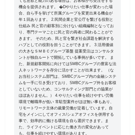
ても意欲と能力のある場合は、お客様から受注をする
有するための枠組みの整備、総合調整を行う。 求める
機会を提供されます。 �Dやりたい仕事が変わった場
人物像/やりがい/当社の魅力 【求める人物像】 ・JRI
合、自ら手を挙げて所属グループを変更出来る機会が
の経営理念を共有し、一緒に体現していく気概のある
年１回あります。 2.民間企業と官公庁を繋げる役割と
方 【当部のやりがい】 ・経営層と近い距離感で風通
仕組み 民と官の顧客別に分けない組織編制となってお
しよく議論できる環境であり、自ら考えた企画を実行
り、専門テーマごとに民と官の両者に関わることがで
きます。 そのため、民と官を繋ぎ社会課題を解決する
しやすい
ハブとしての役割を担うことができます。 3.活用価値
の大きなＳＭＢＣグループ基盤 提案受注はコンサルタ
ントが独自ルートで開拓している事例が多いです。 ま
た、新規顧客開拓に向けてはSMBCグループの豊富な法
人ネットワークを存分に活かすことが出来ます。 （な
お当社システム部門は、SMBCグループ内の金融システ
ムを一手に引き受けており、SMBCグループ外をお客様
としていないため、コンサルティング部門との協業が
ほぼありません。） 4.やりたい仕事を続けやすい労働
環境で離職率が低い 常駐型案件がほぼ無い事もあり、
リモートワーク主体の裁量労働が定着しています。自
宅をメインにしてオフィス/シェアオフィスを併用する
事で、効率的に働ける環境を自ら選択できます。ま
た、ライフイベントに応じた働き方の変化があって
も、仕事を続けやすい環境があります。