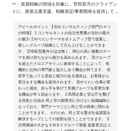
ー・資源戦略の領域を対象に、官民双方のクライアン
トに、政策立案支援、戦略策定/事業開発を提供してい
ます。 （1）民間企業（電力、ガス、重電メーカー、
商社等）【80%程度】 ・外部環境の変化に応じた経営
アピールポイント 【当社コンサルティング部門の４つ
戦略/事業戦略策定、新規事業開発、事業化支援 （電
の特徴】 1.コンサルタントの自主性尊重が当社の最大
の魅力 ①やりたいテーマをボトムアップ型で提案し、
力ガスシステム改革、FIT制度改革等） ・M&A、デュ
新しいグループ組織として立ち上げることができま
ーデリジェンス ・海外進出支援（市場調査、マーケテ
す。 ②常駐型案件がほぼ無く、関心の高い複数のテー
ィング、アライアンス検討） （2）官公庁（資源エネ
マを掛け持ちながら能力を高められます。 ③グループ
ルギー庁、環境省など）【20%程度】 ・政策立案等に
を超えたクロスアサインに参加することによって、有
関する調査/分析/コンサルティング 2.エネルギー×まち
機的に社内の専門家と協力し合う機会が持てます。 ④
若手であっても意欲と能力のある場合は、お客様から
づくり領域 「自治体」ならびに「自治体と連携しサス
受注をする機会を提供されます。 ⑤やりたい仕事が変
テナブルな社会・地域づくりに資するビジネス構築を
わった場合、自ら手を挙げて所属グループを変更出来
目指す民間企業」をクライアントとして、官民連携型
る機会が年１回あります。 2.民間企業と官公庁を繋げ
の社会課題解決型事業の事業化を支援します。また、
る役割と仕組み 民と官の顧客別に分けない組織編制と
事業化に資する国の政策立案支援等を実施します。当
なっており、専門テーマごとに民と官の両者に関わる
ことができます。 そのため、民と官を繋ぎ社会課題を
該領域の官民業務比率はおおよそ官:民=60%:40%程度
解決するハブとしての役割を担うことができます。 3.
です。 （1）主に自治体向け ・脱炭素地域づくり（ゼ
活用価値の大きなＳＭＢＣグループ基盤 提案受注はコ
ロカーボンシティ構築)に向けた調査・計画策定支援な