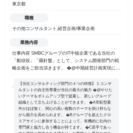
東京都
職種
その他コンサルタント,経営企画/事業企画
業務内容
仕事内容 SMBCグループのIT中核企業である当社の
「船頭役」「羅針盤」として、システム開発部門の戦
略企画をご担当頂きます。 �@中期経営計画実現に向
けた変革・課題解決に向けた企画立案、推進 「この手
で明日をつくりだす。」をスローガンに、中期経営計
【当社コンサルティング部門の４つの特徴】 1.コンサ
画の実現に向けた短期的な業務課題や中期的な経営課
ルタントの自主性尊重が当社の最大の魅力 �@やりた
いテーマをボトムアップ型で提案し、新しいグループ
題を解決するための枠組み作り、課題の洗い出し・可
組織として立ち上げることができます。 �A常駐型案
視化、企画立案、推進を行う。 �Aシステム部門全体
件がほぼ無く、関心の高い複数のテーマを掛け持ちな
の総合力を高めるための企画立案、推進 システム部門
がら能力を高められます。 �Bグループを超えたクロ
約2,000名の総合力を高めるための、組織間のコミュニ
スアサインに参加することによって、有機的に社内の
ケーションの円滑化、システム部門全体の方向性を共
専門家と協力し合う機会が持てます。 �C若手であっ