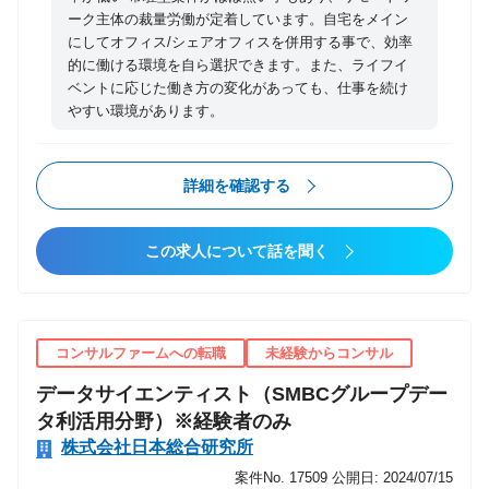
討、産業ビジョン策定支援 ・産業人材の育成、専門家
ーク主体の裁量労働が定着しています。自宅をメイン
（有識者）人材の育成、コミュニティ形成 ・新たなテ
にしてオフィス/シェアオフィスを併用する事で、効率
的に働ける環境を自ら選択できます。また、ライフイ
クノロジーの社会実装に係る法整備支援 等
ベントに応じた働き方の変化があっても、仕事を続け
やすい環境があります。
詳細を確認する
この求人について話を聞く
コンサルファームへの転職
未経験からコンサル
データサイエンティスト（SMBCグループデー
タ利活用分野）※経験者のみ
株式会社日本総合研究所
案件No. 17509
公開日: 2024/07/15