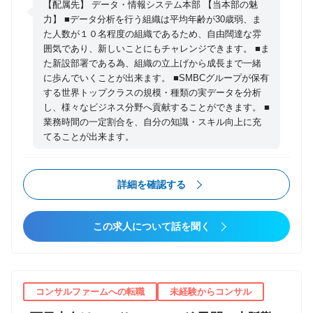
した新たなビジネス創出、課題解決につなげていただ
【配属先】 データ・情報システム本部 【当本部の魅
くことを期待しています。 ■データ分析に関わるビジ
力】 ■データ分析を行う組織は平均年齢が30歳弱、ま
た人数が１０名程度の組織であるため、自由闊達な雰
ネス企画〜PoC〜本番実装〜保守 ■機械学習モデルの
囲気であり、新しいことにもチャレンジできます。 ■ま
開発、システム組み込み、運用保守 ＜案件例＞ 以下
た新設部署である為、組織の立上げから成長まで一緒
のような事例においてデータ分析等に関する業務をお
に歩んでいくことが出来ます。 ■SMBCグループが保有
任せいたします。 ・リテール：マーケティングにおけ
する世界トップクラスの規模・種類の実データを分析
る顧客ターゲティングための機械学習モデル開発 ・ホ
し、様々なビジネス分野へ貢献することができます。 ■
業務時間の一定割合を、自分の知識・スキル向上に充
ールセール：企業間の資金商流図の構築・分析 ・その
てることが出来ます。
他：各種サービスの需要予測 等
詳細を確認する
この求人について話を聞く
コンサルファームへの転職
未経験からコンサル