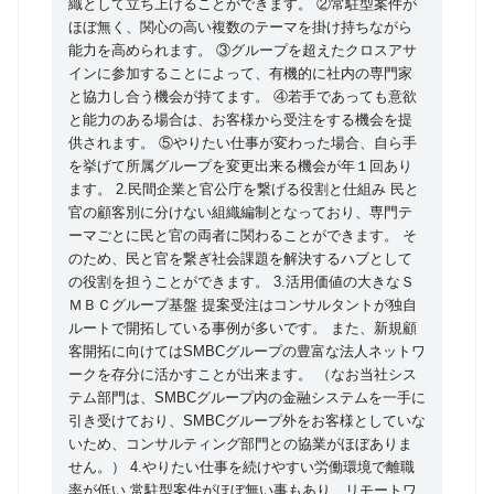
織として立ち上げることができます。 ②常駐型案件が
し、あらゆる立場から我が国のイノベーション創出・
ほぼ無く、関心の高い複数のテーマを掛け持ちながら
拡大を支援する職務です。 1.スタートアップ・エコシ
能力を高められます。 ③グループを超えたクロスアサ
ステム構築/技術シーズの事業化支援 ・研究開発型ス
インに参加することによって、有機的に社内の専門家
タートアップの創出・育成支援（アクセラレーショ
と協力し合う機会が持てます。 ④若手であっても意欲
と能力のある場合は、お客様から受注をする機会を提
ン・プログラムの運営） ・自治体の産業活性化を目的
供されます。 ⑤やりたい仕事が変わった場合、自ら手
としたスタートアップ政策支援 ・実証実験等を通じた
を挙げて所属グループを変更出来る機会が年１回あり
スタートアップと自治体の共創、テクノロジーの社会
ます。 2.民間企業と官公庁を繋げる役割と仕組み 民と
実装支援 ・大学/研究機関の技術シーズの事業化・技
官の顧客別に分けない組織編制となっており、専門テ
術移転支援 ・大学の産学連携促進のための環境・体制
ーマごとに民と官の両者に関わることができます。 そ
のため、民と官を繋ぎ社会課題を解決するハブとして
整備支援 ・その他スタートアップ関連調査 等 2.オー
の役割を担うことができます。 3.活用価値の大きなＳ
プンイノベーション/産官学連携推進支援 ・自治体や
ＭＢＣグループ基盤 提案受注はコンサルタントが独自
産業界が参画し、地域課題の解決や新産業の創造を目
ルートで開拓している事例が多いです。 また、新規顧
指す自社コンソーシアム運営 ・大企業を中心とする産
客開拓に向けてはSMBCグループの豊富な法人ネットワ
学連携コンソーシアムの立上げ・運営支援 ・自治体が
ークを存分に活かすことが出来ます。 （なお当社シス
テム部門は、SMBCグループ内の金融システムを一手に
主導するスマートシティ/スーパーシティに向けた官民
引き受けており、SMBCグループ外をお客様としていな
コンソーシアムの運営支援 ・民間企業のオープンイノ
いため、コンサルティング部門との協業がほぼありま
ベーション促進支援 等 3.その他産業政策・人材育
せん。） 4.やりたい仕事を続けやすい労働環境で離職
成・法令整備関連 ・自治体の産業調査、産業政策検
率が低い 常駐型案件がほぼ無い事もあり、リモートワ