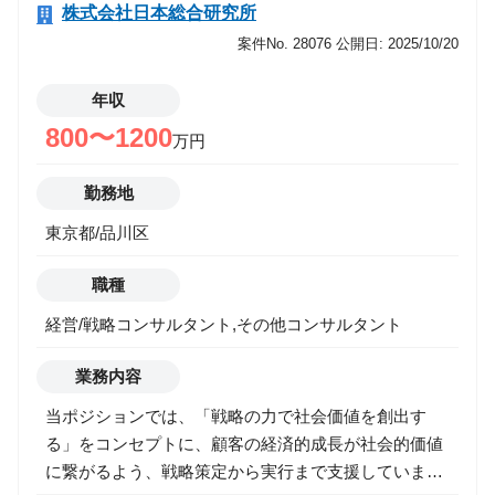
運用/資金管理->アナリスト/エコノミスト/ストラテジ
株式会社日本総合研究所
スト
案件No. 28076
公開日: 2025/10/20
運用/資金管理->バック/ミドル
運用/資金管理->投資理論/アクチュアリー/商品開発
年収
運用/資金管理->運用/資金管理
ITエンジニア
800〜1200
万円
事業推進
マーケティング
勤務地
営業
東京都/品川区
その他
希望年収
職種
経営/戦略コンサルタント,その他コンサルタント
業務内容
勤務地
当ポジションでは、「戦略の力で社会価値を創出す
る」をコンセプトに、顧客の経済的成長が社会的価値
に繋がるよう、戦略策定から実行まで支援していま