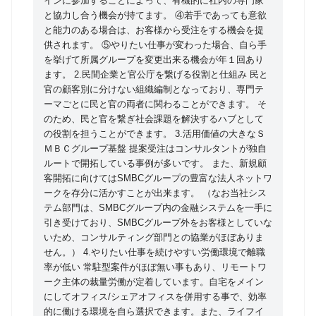
インに参加することによって、有機的に社内の専門家
と協力し合う機会が持てます。 ④若手であっても意欲
と能力のある場合は、お客様から受注をする機会を提
供されます。 ⑤やりたい仕事が変わった場合、自ら手
を挙げて所属グループを変更出来る機会が年１回あり
ます。 2.民間企業と官公庁を繋げる役割と仕組み 民と
官の顧客別に分けない組織編制となっており、専門テ
ーマごとに民と官の両者に関わることができます。 そ
のため、民と官を繋ぎ社会課題を解決するハブとして
の役割を担うことができます。 3.活用価値の大きなＳ
ＭＢＣグループ基盤 提案受注はコンサルタントが独自
ルートで開拓している事例が多いです。 また、新規顧
客開拓に向けてはSMBCグループの豊富な法人ネットワ
ークを存分に活かすことが出来ます。 （なお当社シス
テム部門は、SMBCグループ内の金融システムを一手に
引き受けており、SMBCグループ外をお客様としていな
いため、コンサルティング部門との協業がほぼありま
せん。） 4.やりたい仕事を続けやすい労働環境で離職
率が低い 常駐型案件がほぼ無い事もあり、リモートワ
ーク主体の裁量労働が定着しています。自宅をメイン
にしてオフィス/シェアオフィスを併用する事で、効率
的に働ける環境を自ら選択できます。また、ライフイ