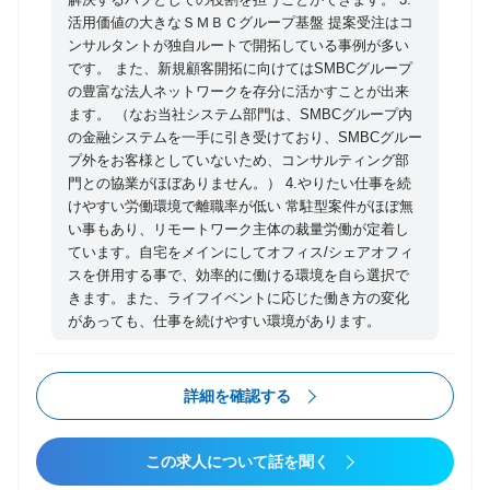
活用価値の大きなＳＭＢＣグループ基盤 提案受注はコ
ンサルタントが独自ルートで開拓している事例が多い
です。 また、新規顧客開拓に向けてはSMBCグループ
の豊富な法人ネットワークを存分に活かすことが出来
ます。 （なお当社システム部門は、SMBCグループ内
の金融システムを一手に引き受けており、SMBCグルー
プ外をお客様としていないため、コンサルティング部
門との協業がほぼありません。） 4.やりたい仕事を続
けやすい労働環境で離職率が低い 常駐型案件がほぼ無
い事もあり、リモートワーク主体の裁量労働が定着し
ています。自宅をメインにしてオフィス/シェアオフィ
スを併用する事で、効率的に働ける環境を自ら選択で
きます。また、ライフイベントに応じた働き方の変化
があっても、仕事を続けやすい環境があります。
詳細を確認する
この求人について話を聞く