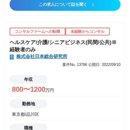
この求人について話を聞く
公共空間を核としたまちづくり」「官民共創による新
サービスで暮らしを豊かにする社会づくり」を進め
る。 （2）強み 建築や都市計画、事業計画立案の専門
性を活用して、まち、建築、及び運営/サービスまでを
コンサルファームへの転職
未経験からコンサル
含む事業全体の「デザイン」と「ﾌﾟﾗﾝﾆﾝｸﾞ」から、事
ヘルスケア/介護/シニアビジネス(民間/公共)※
業化までの一貫したコンサルティング支援。PPP/PFI
経験者のみ
の事業化アドバイザリー実績と蓄積された専門性を踏
株式会社日本総合研究所
まえた、官民共創型、運営重視型の事業創出/アドバイ
案件No. 13796
公開日: 2022/09/10
ザリー、事業分野ごとの専門性（事業化のKFSへの理
解など）。 （3）具体的なコンサルティング領域 ①文
年収
化芸術/創造都市/集客施設×まちづくり ホール/劇場、
美術館、水族館、公園、歴史的建造物を核としたまち
800〜1200
万円
づくり事業の支援、高付加価値型PPP案件の事業デザ
イン/案件創出 ②DX×まちづくり AI/IoT時代の新たなま
勤務地
ちづくり/都市基盤づくり、公共サービスのデザインと
東京都/品川区
DX提案（自治体公共サービスのDXなど） ③スポーツ
×まちづくり スタジアム･アリーナ等スポーツ施設を核
職種