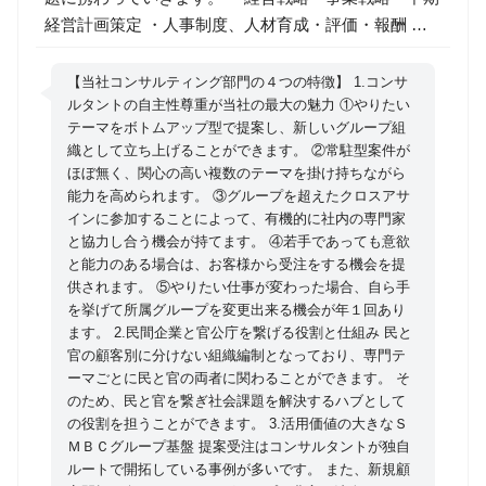
経営計画策定 ・人事制度、人材育成・評価・報酬 ・
業務改革 ・マネジメント・ガバナンス改革 ・組織風
土改革 ・生産性向上・業務改革 ・働き方改革 ・コー
【当社コンサルティング部門の４つの特徴】 1.コンサ
ポレートガバナンス ・事業・技術等の領域拡張及び事
ルタントの自主性尊重が当社の最大の魅力 ①やりたい
テーマをボトムアップ型で提案し、新しいグループ組
業開発 ・経営承継/コア人材育成 ・地域金融機関改革
織として立ち上げることができます。 ②常駐型案件が
ほぼ無く、関心の高い複数のテーマを掛け持ちながら
能力を高められます。 ③グループを超えたクロスアサ
インに参加することによって、有機的に社内の専門家
と協力し合う機会が持てます。 ④若手であっても意欲
と能力のある場合は、お客様から受注をする機会を提
供されます。 ⑤やりたい仕事が変わった場合、自ら手
を挙げて所属グループを変更出来る機会が年１回あり
ます。 2.民間企業と官公庁を繋げる役割と仕組み 民と
官の顧客別に分けない組織編制となっており、専門テ
ーマごとに民と官の両者に関わることができます。 そ
のため、民と官を繋ぎ社会課題を解決するハブとして
の役割を担うことができます。 3.活用価値の大きなＳ
ＭＢＣグループ基盤 提案受注はコンサルタントが独自
ルートで開拓している事例が多いです。 また、新規顧