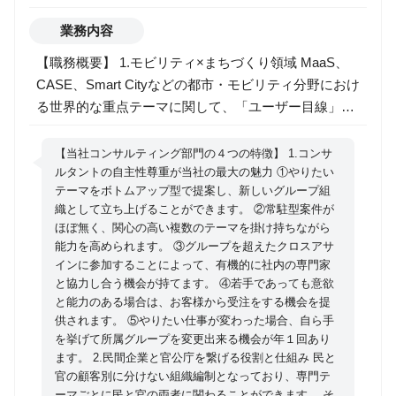
業務内容
【職務概要】 1.モビリティ×まちづくり領域 MaaS、
CASE、Smart Cityなどの都市・モビリティ分野におけ
る世界的な重点テーマに関して、「ユーザー目線」、
「マネタイズ」、「社会実装」の３点に重点をおいた
アドバイザリーやプロジェクトのハンズオン支援を行
【当社コンサルティング部門の４つの特徴】 1.コンサ
います。 具体的には以下領域のコンサルティングを行
ルタントの自主性尊重が当社の最大の魅力 ①やりたい
テーマをボトムアップ型で提案し、新しいグループ組
っています。 ・都市計画・公共交通等に係る政策提言
織として立ち上げることができます。 ②常駐型案件が
及び調査 ・スマートシティ、MaaS、CASE、自動運
ほぼ無く、関心の高い複数のテーマを掛け持ちながら
転など都市開発におけるICT/IoTに係る調査 ・エリア
能力を高められます。 ③グループを超えたクロスアサ
開発・まちづくり支援地方創生支援 ・インフラ企業の
インに参加することによって、有機的に社内の専門家
新規事業開発コンサルティング ・インフラ企業の海外
と協力し合う機会が持てます。 ④若手であっても意欲
と能力のある場合は、お客様から受注をする機会を提
進出支援 ・その他企業の地方創生にかかる事業開発コ
供されます。 ⑤やりたい仕事が変わった場合、自ら手
ンサルティング ・政策提言・官民連携支援 ・産学連
を挙げて所属グループを変更出来る機会が年１回あり
携による都市基盤 維持・地域活性化支援 2.社会インフ
ます。 2.民間企業と官公庁を繋げる役割と仕組み 民と
ラ×まちづくり領域 近年の社会経済情勢の断続的変化
官の顧客別に分けない組織編制となっており、専門テ
（ex. 人口減少、広域災害、技術革新）を捉え、社
ーマごとに民と官の両者に関わることができます。 そ