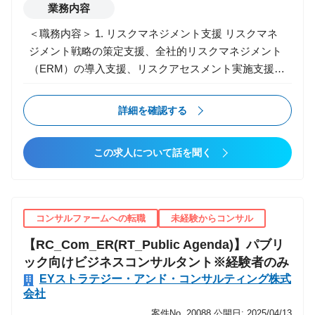
業務内容
位置付けられるため、リーダーシップ能力なども磨か
れます。
＜職務内容＞ 1. リスクマネジメント支援 リスクマネ
ジメント戦略の策定支援、全社的リスクマネジメント
（ERM）の導入支援、リスクアセスメント実施支援、
リスクマネジメントの高度化・改善支援、GRC（ガバ
ナンス・リスク・コンプライアンス）ツールの導入支
詳細を確認する
援 など 2. グローバル・グループガバナンス構築支
援 グローバルガバナンス戦略の策定支援、企業グルー
この求人について話を聞く
プの経営管理・内部管理体制の構築支援、グローバル
ガバナンスポリシーの策定支援、各種経営管理ツール
の作成支援、グループ共通の内部統制標準"Minimum
Control Requirements"の導入・運用支援、など 3. コ
コンサルファームへの転職
未経験からコンサル
ーポレートガバナンス支援 取締役会の実効性評価支
【RC_Com_ER(RT_Public Agenda)】パブリ
援、ガバナンス体制および会社法内部統制システムの
ック向けビジネスコンサルタント※経験者のみ
第三者評価支援、監査委員会の制度設計支援、三様監
EYストラテジー・アンド・コンサルティング株式
査の連携体制の制度設計支援、決裁権限規程の策定支
会社
援、など 4. 内部統制支援 US-SOX、J-SOX対応支援
案件No. 20088
公開日: 2025/04/13
（PMO、文書化、評価、改善等）、会社法に基づく内