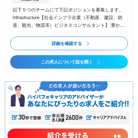
詳細条件
以下５つのチームにて下記ポジションを募集します。
Infrastructure【社会インフラ企業（不動産、建設、鉄
転職タイプ
道、観光、物流等）ビジネスコンサルタント】 豊かな
コンサルファームへの転職
生活の実現に必要な都市・まち・住まい・オフィスの
第二新卒可
開発から建設、余暇を充実させる観光・レジャー、そ
詳細を確認する
エンジニアからコンサル
れらを繋げる旅客や物流に関わる企業をクライアント
ポストコンサル
にしたビジネスコンサルタント： ・人々の暮らし方、
未経験からコンサル
この求人について話を聞く
働き方、遊び方のメガトレンドを踏まえ、それらを支
えるインフラの開発、設計、建設、運営に関わる不動
業種
産会社（開発、管理、流通）、建設会社、鉄道会社、
コンサルティング
物流会社（運輸・物流業、荷主企業）、ホスピタリテ
その他
ィー会社（観光、レジャー）にサービスを提供しま
す。 ・人々の暮らしに関連する社会課題から着目し、
関連省庁の政策立案から官民連携やオープンイノベー
ションの手法も活用し、クライアントの経営課題を解
決します。 ・また、当該業界の業界課題や変化をビジ
検索条件をクリア
ネスチャンスと捉える総合商社、投資ファンド、スタ