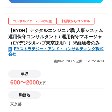
ます。 ■Pro Developers： 体験デザインとマイクロソ
ジメントの導入支援をする機会が多く、海外展開に伴
フトテクノロジーを活用したプロトタイプ開発、アジ
う機能改善や業務プロセスの標準化を併せて支援する
ャイル手法、Microsoft Power Platformなどを活用した
ことも求められています。 本ポジションでは、クライ
コンサルファームへの転職
未経験からコンサル
ローコード開発による市民開発の支援、および専門性
アントの人事業務改革を支援します。業務要件を整理
を活かした高度なプログラミング技術によるアプリケ
【EYDH】デジタルエンジニア職 人事システム
し、設計実装を行い、テストを経て、運用保守、プロ
ーションを開発するプロ開発者として活躍頂きます。
運用保守コンサルタント / 運用保守マネージャ
セス改善に至るまでのあらゆるフェーズにおいてプロ
■Technology Architects： マイクロソフトクラウドの
（EYデジタルハブ東京採用））※経験者のみ
ジェクトを遂行します。プロジェクトリーダーの指導
利点を生かし最新標準機能をフル活用したテクノロジ
EYストラテジー・アンド・コンサルティング株式
の下、メンバー進捗管理や課題管理等のマネジメント
ーコンサルテーション、アーキテクチャデザイン、環
会社
のサポートにも携わっていただきます。 クライアント
境構築、ならびにPro Developersとともにマイクロソ
案件No. 20085
公開日: 2025/04/13
固有の業務要件については、Java/ABAPによるプログ
フトテクノロジーを活用したプロトタイプ開発の支援
ラム開発が発生する場合もあります。 ■EYデジタルハ
を行います。また、DX推進におけるガバナンスモデル
年収
ブ福岡について EYデジタルハブ福岡は、2021年10月
の策定なども支援していきます。 ご入社後は、過去の
に新たに開設した、デジタルトランスフォーメーショ
600〜2000
万円
ご経験やご志向を加味して役割を持っていただきま
ンコンサルティングの専門組織です。 インドなどの海
す。また、グローバル案件への参画や弊社オフショア
外の開発拠点と共同でアプリケーションの開発・運用
勤務地
（GDS)との協業の機会にも参画頂きます。 【関連す
を行っていくことを通じて、クライアントのグローバ
るサービスの例】 ・ Microsoft Viva インサイトを活用
東京都
ルな業務改革を支援します。 EYデジタルハブ福岡で
した行動体験分析と従業員エクスペリエンス・デザイ
は、九州にいながら付加価値の高い業務に取り組めま