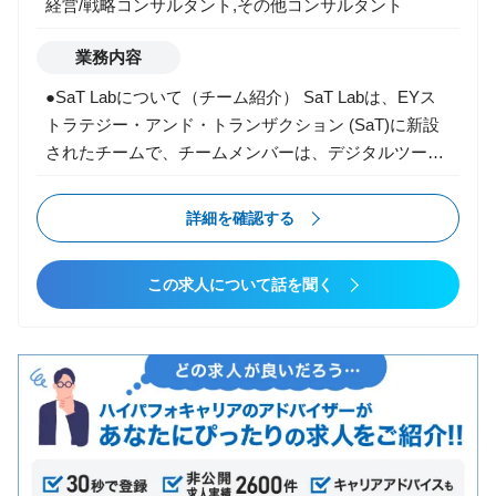
経営/戦略コンサルタント,その他コンサルタント
業務内容
●SaT Labについて（チーム紹介） SaT Labは、EYス
トラテジー・アンド・トランザクション (SaT)に新設
されたチームで、チームメンバーは、デジタルツー
ル、先端テクノロジー、AIのパワーを活用し、クライ
アントがトランザクションまたはストラテジーに関す
詳細を確認する
る問題を解決できるよう全力で支援しています。 ●ミ
ッション デジタル化の進展により生み出される膨大で
この求人について話を聞く
多様なデータから有益な示唆を引き出し、それを実行
に移せるかどうかが、企業の競争優位の源泉となりま
す。そのために、当社は最先端のアナリティクス技術
を駆使して、斬新な視点から企業への示唆を抽出し、
その示唆を戦略策定、組織改革、プロセス改革を通じ
て実践に移すコンサルティング・サービスを展開して
います。 ●役割及び責任 クライアントの課題を正しく
把握・理解し、社内のデータの専門家を活用しなが