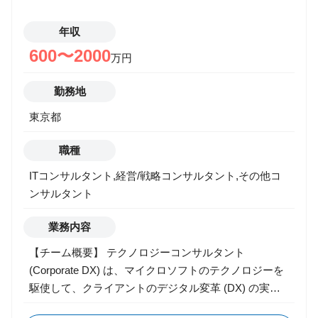
ッケージは下記の２つです。 Microsoft Dynamics
年収
365 Finance Microsoft Dynamics 365 Supply Chain
Management 【当社の強み】 ・Microsoft社とのグロー
600〜2000
万円
バルレベルでの強固なアライアンスがあることで、グ
ローバルの先進事例を日本に展開できる強みを持ちま
勤務地
す。 ・さらに、Microsoft社のインダストリーソリュー
東京都
ションに当社独自のソリューションを組み合わせるこ
とで顧客に対してより力強い支援が可能になります。
職種
【Microsoftチームの魅力】 ・最新のIT/デジタル領域
でのコンサルティングメソッドを習得できる環境で
ITコンサルタント,経営/戦略コンサルタント,その他コ
す。組織の立ち上げ期にあるため、裁量を持ち、チー
ンサルタント
ムの中心メンバーとして今後ご活躍いただけます。 ・
業務内容
また、すでにMicrosoft製品を導入している企業が多
く、他ERPと比較した際に価格や導入難易度が低いこ
【チーム概要】 テクノロジーコンサルタント
とから、Microsoft関連ソリューションの導入ニーズが
(Corporate DX) は、マイクロソフトのテクノロジーを
高まっており、業界問わず様々なクライアントの変革
駆使して、クライアントのデジタル変革 (DX) の実践
を実現する機会がございます。 ・Global Team と連携
とその推進を支援します。 ・ DX の実践では、マイク
し Best Practice を学び、また日本発の Practice を発