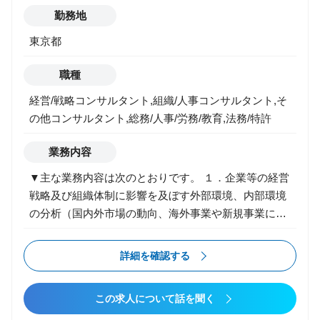
支援 ・プロジェクトの各フェーズにおける業務PMO
勤務地
やITプロジェクトの工程管理
東京都
職種
経営/戦略コンサルタント,組織/人事コンサルタント,そ
の他コンサルタント,総務/人事/労務/教育,法務/特許
業務内容
▼主な業務内容は次のとおりです。 １．企業等の経営
戦略及び組織体制に影響を及ぼす外部環境、内部環境
の分析（国内外市場の動向、海外事業や新規事業に係
る分析等を含む） ２．経営・グローバルリスクの分析
に係るコンサルティング ３．企業・組織のリスクトラ
詳細を確認する
ンスフォーメーション（抜本的改善）に係る分析、企
画、運用に係るコンサルティング ４．上記１から3に
この求人について話を聞く
係るDigital Transformation（デジタル観点での改善及