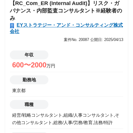
【RC_Com_ER (Internal Audit)】リスク・ガ
トを経て、運用保守、プロセス改善に至るまでのあら
バナンス・内部監査コンサルタント※経験者の
ゆるフェーズにおいてプロジェクトを遂行します。プ
み
ロジェクトリーダーの指導の下、メンバー進捗管理や
EYストラテジー・アンド・コンサルティング株式
課題管理等のマネジメントのサポートにも携わってい
会社
ただきます。 クライアント固有の業務要件について
案件No. 20087
公開日: 2025/04/13
は、Java/ABAPなどによるプログラム開発が発生する
場合もあります。 ■EYデジタルハブ東京について EY
年収
デジタルハブ東京は、2022年9月に新たに開設した、
デジタルトランスフォーメーションコンサルティング
600〜2000
万円
の専門組織です。 昨今、構想策定や戦略立案に加え、
実装具体性をもたらすデジタルサービスへの市場ニー
勤務地
ズが一段と強まる中、EYデジタルハブ東京では、クラ
東京都
イアントに対して、ソリューション実装・システム開
発の付加価値を提供します。グローバル共通組織であ
職種
る Global Delivery Servicesとも協業しながら、質の高
いデジタルサービスを展開していきます。 新規立ち上
経営/戦略コンサルタント,組織/人事コンサルタント,そ
げのため、組織の成長とメンバーの成長が同期でき、
の他コンサルタント,総務/人事/労務/教育,法務/特許
組織規模もまだ小さく、一人一人が重要な戦力として