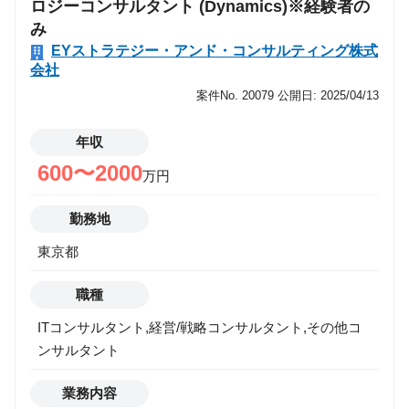
ロジーコンサルタント (Dynamics)※経験者の
事部門等と共に、組織・人材・人事に関わる様々な課
み
題解決を目指します。 案件規模にとらわれず、クライ
EYストラテジー・アンド・コンサルティング株式
アントの本質的な課題に向き合うことが可能です。
会社
■ タレントマネジメント支援 ・ 人材開発（人材戦
案件No. 20079
公開日: 2025/04/13
略・人材強化計画策定、人材ポートフォリオ管理、DX
人材・IT人材等の専門人材強化、全社レベルのDX/ITリ
年収
テラシー向上や意識・行動変革 等） ・ リーダーシッ
プ開発（グローバルサクセッションプランニング、中
600〜2000
万円
間管理職変革 等） ・ ワークフォースプランニング
（DX組織設計、グローバルDX組織変革、システム開
勤務地
発体制強化 等） ・ 人事機能変革（人的資本開示高度
東京都
化、人事機能再定義 等） ・ 採用強化（採用戦略策
定、中途採用強化施策策定、中途採用強化実行支援
職種
等） People Consulting内で協力し、以下のようなテー
マも支援します。 ・ 人事システム（SAP
ITコンサルタント,経営/戦略コンサルタント,その他コ
SuccessFactors等）、グローバル人事オペレーショ
ンサルタント
ン、HRシェアードサービス、アウトソーシング ・ 役
業務内容
員報酬制度設計、人事制度設計、人事M&A、労働環境