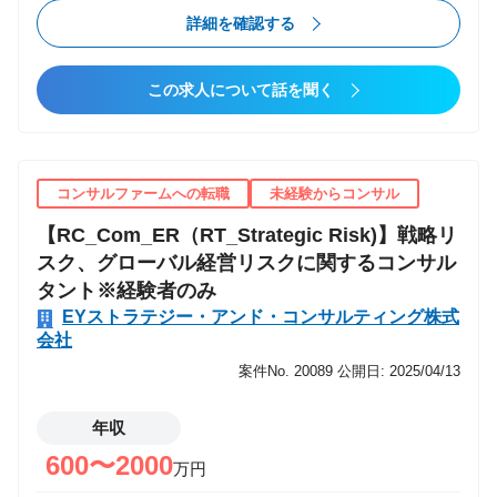
定のアジェンダ： ・スマートシティ（上下水道DX、
詳細を確認する
防災DX、土木DX、通信・NWインフラ整備等） ・官
民連携事業支援（デジタル田園都市構想、スマートア
この求人について話を聞く
イランド推進実証等） ・スタートアップ政策支援（ス
タートアップ育成・振興政策支援、マッチング支援
等） ・地方創生（官民連携による地方中小企業支援、
各種補助金制度運用支援等） ・中央府省庁のデジタル
コンサルファームへの転職
未経験からコンサル
化・DX推進支援（ガバメントクラウド、ワンストップ
【RC_Com_ER（RT_Strategic Risk)】戦略リ
サービス等） ・インバウンド政策・アウトバウンド政
スク、グローバル経営リスクに関するコンサル
策支援（海外からの誘致支援、海外事業に係るリスク
タント※経験者のみ
マネジメント支援等） アサイン予定の業務内容： 上
EYストラテジー・アンド・コンサルティング株式
記に例示するアジェンダにおいて、以下に示すとお
会社
り、プロジェクトの上流から下流までの各フェーズに
案件No. 20089
公開日: 2025/04/13
携わって頂く予定です。 ・事業の全体構想や戦略策
定、制度設計等の支援 ・国内や海外における市場や関
年収
連制度の動向等の調査・分析 ・実証事業支援やクライ
アントの伴走支援、事業会社のハンズオン支援 ・自治
600〜2000
万円
体や中央府省庁、独立行政法人等における公共調達の