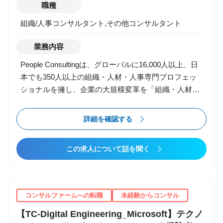
・MICE/イベント事業の海外展開支援
職種
【Logistics（物流）】 ・物流拠点再編支援（荷主企
組織/人事コンサルタント,その他コンサルタント
業向け） ・ロボット/DX/AIを活用した配送機能の高
度化支援
業務内容
People Consultingは、グローバルに16,000人以上、日
本でも350人以上の組織・人材・人事専門プロフェッ
ショナルを擁し、企業の大規模変革を「組織・人材」
の観点から包括的に支援しています。 ビジネス変革に
おいては「組織・人材」に関わる課題がボトルネック
詳細を確認する
になることが多く、人事部のみならず、CXO視点から
幅広いテーマを扱います。 その中でもPeople
この求人について話を聞く
ConsultingのFSO（Financial Services Organization）
チームでは、金融機関の事業価値と社会価値の向上を
目指し、主に金融機関の変革を支援します。 また、
FSO チームは2023年に立ち上げた新しいチームであ
コンサルファームへの転職
未経験からコンサル
り、中核メンバーとして活躍いただけるフェーズ・環
【TC-Digital Engineering_Microsoft】テクノ
境です。 ◇支援内容（一例）◇ 金融機関のCXOや人