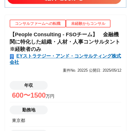
ートアップ企業等の関連企業に対して、これまでのノ
ウハウを活用しサービスを提供します。 〇主な業務内
容： 【社会インフラ企業共通テーマ】 ・中期経営計
コンサルファームへの転職
未経験からコンサル
画や事業戦略等の戦略立案支援、M&Aを活用した事業
拡大/海外進出支援 ・営業改革/ビジネスモデル改革等
【People Consulting - FSOチーム】 金融機
の売上拡大支援、業務改革、調達改革等のコスト削減
関に特化した組織・人材・人事コンサルタント
支援 ・経営管理体制の高度化支援、ガバナンス態勢構
※経験者のみ
築の支援、サステナビリティ経営の推進支援
EYストラテジー・アンド・コンサルティング株式
【Railway & Real Estate（鉄道&不動産）】 ・沿線
会社
価値向上（沿線の地方創生等）、ターミナル駅の
案件No. 20225
公開日: 2025/05/12
MaaS/Smart Cityの推進支援 ・乗客の顧客体験向上
に資する顧客サービスの設計支援。 ・都市開発にお
年収
けるコミュニにティーデザイン、新たなデジタルサー
600〜1500
万円
ビスの導入支援 ・物件管理におけるデジタル化推進
【Hospitality & Construction（観光&建設）】 ・
勤務地
都市OSを活用したビル開発/不動産開発、BIM/CIMの
推進支援 ・PPP/PFI等の官民連携市場への参入支援
東京都
・着地側（観光地）での地域開発/地方創生支援