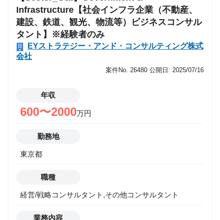
運用/資金管理->アナリスト/エコノミスト/ストラテジ
スト
Infrastructure【社会インフラ企業（不動産、
運用/資金管理->バック/ミドル
建設、鉄道、観光、物流等）ビジネスコンサル
運用/資金管理->投資理論/アクチュアリー/商品開発
タント】※経験者のみ
運用/資金管理->運用/資金管理
EYストラテジー・アンド・コンサルティング株式
会社
ITエンジニア
事業推進
案件No. 26480
公開日: 2025/07/16
マーケティング
営業
年収
その他
600〜2000
万円
希望年収
勤務地
東京都
勤務地
職種
経営/戦略コンサルタント,その他コンサルタント
業務内容