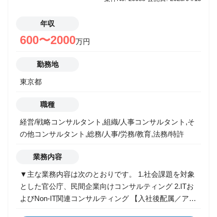
部統制の構築・改善支援、CSA（Control Self-
年収
Assessment）の導入支援、新規上場時および企業買
収時における経営管理・内部管理体制の構築支援 5.
600〜2000
万円
内部監査支援 内部監査戦略の策定支援、グローバル監
査体制の構築支援、内部監査フレームワークの構築支
勤務地
援、内部監査メソドロジーの高度化支援、経営監査の
東京都
導入支援、内部監査の品質評価、国内外拠点の内部監
査の実施支援、など 6. 内部統制・内部監査DX支援 プ
職種
ロセスマイニング、テキストマイニング、CAATなど
のデータアナリティクス、RPA、OCRによる各種内部
経営/戦略コンサルタント,組織/人事コンサルタント,そ
監査・内部統制手続の自動化、データアナリティクス
の他コンサルタント,総務/人事/労務/教育,法務/特許
と自動化技術を組み合わせた継続的モニタリングの導
業務内容
入・運用支援、など
▼主な業務内容は次のとおりです。 1.社会課題を対象
とした官公庁、民間企業向けコンサルティング 2.ITお
よびNon-IT関連コンサルティング 【入社後配属／アサ
インを予定している業務・プロジェクト】 アサイン予