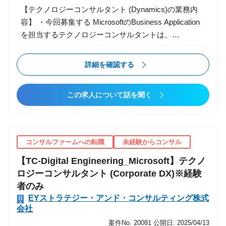
整備 ・ 人事・人材データアナリティクス ・ システム
【テクノロジーコンサルタント (Dynamics)の業務内
導入を伴うグローバルレベルの大規模変革推進のため
容】 ・今回募集する MicrosoftのBusiness Application
のチェンジマネジメント
を担当するテクノロジーコンサルタントは、
Dynamics 365 のソリューションに対する深い知見を
活かして、基幹システム刷新における企画構想策定フ
詳細を確認する
ェーズの提案活動からシステム構築、導入および稼働
後の変革支援まで幅広い分野でご活躍いただきます。
この求人について話を聞く
・全社ERPもしくは海外子会社や事業部門の個別ERP
をDynamics 365の標準機能を最大限活用したAgileア
プローチで確実に導入し、クライアントのDXを実現す
るプラットフォーム構築を支援します。 ・Power
コンサルファームへの転職
未経験からコンサル
Platformによる機能拡張や、Azureサービス（IoT, MR
【TC-Digital Engineering_Microsoft】テクノ
etc.）など革新的なMicrosoftのクラウドテクノロジー
ロジーコンサルタント (Corporate DX)※経験
を使って周辺機能を拡張し、クライアントの業務改革
者のみ
を支援します。 ・クライアントとのワークショップを
EYストラテジー・アンド・コンサルティング株式
通じBPRを共に推進し標準機能を最大限活用すること
会社
でアドオン開発を避けクラウド活用のメリットを長期
案件No. 20081
公開日: 2025/04/13
に渡り最大化します。 ・当チームが導入を支援するパ