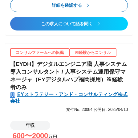
ロソフトのテクノロジーと体験デザインにより、従業
詳細を確認する
信する機会もございます。 ・社内外のステークホルダ
員、営業、顧客の体験の向上や、生産性向上、サービ
ーと調整しビジネスを円滑に進めるドライブ力を持っ
スの質の改善など業務最適化を実現します。また、サ
ている方、Microsoft 社との Alliance を強化し一緒に成
この求人について話を聞く
ステナビリティに関連する非財務情報を含む、データ
長できる方、常に新しいチャレンジを恐れずに学び実
にもとづくビジネスと製品・サービスの変革を支援し
行できる方、私たちと一緒に変革のリーダーとしてお
ます ・ DX の推進では、DXの内製化を視野に置き、
客様や社会全体に対し、より良い社会を構築してみま
戦略構想、プロセスと制度／ガバナンス、組織化、人
コンサルファームへの転職
未経験からコンサル
せんか。
材開発によるクライアントの「組織・人・プロセスの
【EYDH】デジタルエンジニア職 人事システム
変革」を支援します これにより、クライアントが進め
導入コンサルタント / 人事システム運用保守マ
るコーポレートレベルのDXの実現を支援し、企業が取
ネージャ（EYデジタルハブ福岡採用）※経験
り組む社会課題と企業課題の解決を加速します。 デジ
者のみ
タルテクノロジーの活用の広がりとともにマイクロソ
EYストラテジー・アンド・コンサルティング株式
フトテクノロジーの導入ニーズが広がっていますが、
会社
マイクロソフトテクノロジー導入そのものを目的とす
案件No. 20084
公開日: 2025/04/13
るようなアプローチではなく、あくまでクライアント
の課題解決のためのコンサルティングサービスを提供
年収
します。 【業務内容】 私たちのチームは、マイクロ
ソフトの技術や知見を活かした提案や、クライアント
600〜2000
万円