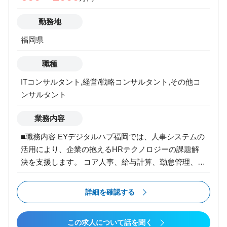
のデジタル変革 (DX) の実現をします。また、その実
現のみならず、その変革が定着・習慣化し効果を獲得
勤務地
できるまでクライアントと伴走します。 ・ マイクロ
福岡県
ソフトテクノロジーに関する技術や知見を活かした提
案活動 ・ デジタルテクノロジーの動向や最新事例の
職種
調査 ・ クライアントのデジタル変革 (DX) の構想を策
定、その実現に向けた課題を特定し、マイクロソフト
ITコンサルタント,経営/戦略コンサルタント,その他コ
のテクノロジーを駆使したソリューションの設計から
ンサルタント
開発・導入 ・ ソリューション導入後も、その実行と
業務内容
定着化の促進、そして効果が得られているかをしっか
り検証 これらすべてのプロセスにおいて、経験豊富な
■職務内容 EYデジタルハブ福岡では、人事システムの
デザイナー(Experience Designers)、開発者(Pro
活用により、企業の抱えるHRテクノロジーの課題解
Developers）、技術アーキテクト(Technology
決を支援します。 コア人事、給与計算、勤怠管理、タ
Architects) が一丸となって取組みます。 ■Experience
レントマネジメントなどの人事業務領域を広くカバー
Designers： 従業員等行動・体験の分析や構想策定、
し、構想策定、要件定義、システム導入、運用安定
詳細を確認する
さらに体験デザインの手法を用いた要件定義、プロト
化、継続的な改善までの一連のフェーズを一気通貫で
タイプ開発など、DXの実践を推進していただきます。
支援します。 企業のグローバル化が加速している現在
また、COEなどDX内製化の推進も支援していただき
この求人について話を聞く
は、グローバルに統一されたコア人事とタレントマネ