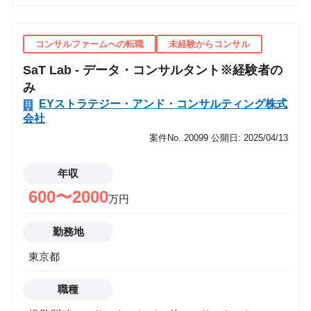
び高度化）のコンサルティング 【入社後配属／アサイ
ンを予定している業務・プロジェクト】 ・ESG経営お
よび全社的リスク管理の高度化支援 ・日系グローバル
コンサルファームへの転職
未経験からコンサル
製造業に対する戦略的リスク管理導入支援 ・取締役会
SaT Lab - データ・コンサルタント※経験者の
の定義とメンバー選定、経営アジェンダに影響を与え
み
る外部環境分析提案
EYストラテジー・アンド・コンサルティング株式
会社
案件No. 20099
公開日: 2025/04/13
年収
600〜2000
万円
勤務地
東京都
職種