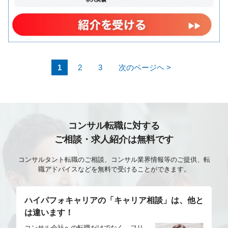
ら、案件獲得に向けたプレゼンテーションの一部に責
任をもって取り組んでいただきます。また、プロジェ
クトのデリバリーにおいて、プロジェクトマネージャ
ーとともにクライアントとの良好な関係を構築する役
割を担っていただきます。社内のデータの専門家との
1
2
3
次のページヘ >
橋渡しとしての役割を実施し、プロジェクトにおける
サブタスクの実行に責任を持っていただきます。 ●業
務内容 1.クライアントとの密接なコミュニケーション
2.クライアントの課題の把握・理解 3.クライアント課
題の社内データ専門家への伝達 4.社内のデータサイエ
コンサル転職に対する
ンティストやデータエンジニアを活用した高度なデー
ご相談・求人紹介は無料です
タ・ソリューションの検討 5.提案資料の作成（担当範
コンサルタント転職のご相談、コンサル業界情報等のご提供、転
囲） 6.クライアントへのプレゼンテーションの実施
職アドバイスなどを無料で受けることができます。
（担当範囲） 7.プロジェクトのファシリテーションお
よび、クライアントとのコミュニケーションを担当し
ながら、プロジェクトを実施する
ハイパフォキャリアの「キャリア相談」は、他と
は違います！
コンサル会社への転職だけでなく、フリ