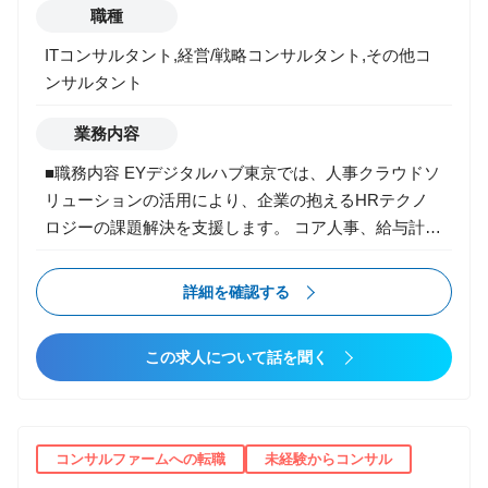
ン支援 ・ 営業・顧客エクスペリエンスデザインと
職種
す。新規立ち上げのため、組織の成長とメンバーの成
Dynamics 365 CE 導入支援 ・ DX COEによるDX内製
長が同期でき、組織規模もまだ小さく、一人一人が重
ITコンサルタント,経営/戦略コンサルタント,その他コ
化推進支援とPower Platform によるローコード開発支
要な戦力として位置付けられるため、リーダーシップ
ンサルタント
援 ・ サステナビリティ・データプラットフォーム導
能力なども磨かれます。
入支援
業務内容
■職務内容 EYデジタルハブ東京では、人事クラウドソ
リューションの活用により、企業の抱えるHRテクノ
ロジーの課題解決を支援します。 コア人事、給与計
算、勤怠管理、タレントマネジメントなどの人事業務
領域を広くカバーし、構想策定、要件定義、システム
詳細を確認する
導入、運用安定化、継続的な改善までの一連のフェー
ズを一気通貫で支援します。 企業のグローバル化が加
この求人について話を聞く
速している現在は、グローバルに統一されたコア人事
とタレントマネジメントの導入支援をする機会が多
く、海外展開に伴う機能改善や業務プロセスの標準化
を併せて支援することも求められています。 本ポジシ
コンサルファームへの転職
未経験からコンサル
ョンでは、業務要件を整理し、設計実装を行い、テス