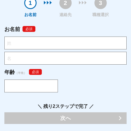
お名前
連絡先
職種選択
お名前
必須
年齢
必須
（半角）
＼ 残り2ステップで完了 ／
次へ