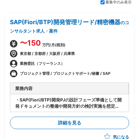
募集中のみ表示
SAP(Fiori/BTP)開発管理リード/精密機器
のコ
ンサルタント求人・案件
〜150
万円/月(税別)
東京都 / 京都府 / 大阪府 / 兵庫県
業務委託（フリーランス）
プロジェクト管理 / プロジェクトサポート/秘書 / SAP
業務内容
・SAP(Fiori/BTP)開発PJの設計フェーズ準備として開
発ドキュメントの整備や開発方針の検討実施を想定
・要件定義フェーズでは設計フェーズに向けた準備を担
当
詳細を見る
・設計・開発フェーズにおいてはニアショア・オフショ
ア体制での開発管理を担当
気になる
・課題管理、進捗管理を中心に、開発全体のリードを担