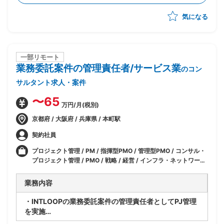
WBS作成
気になる
・オフショア開発チームへの開発仕様の説明、スケジュ
ール管理
・開発ガバナンス体制の構築
・既存のシステムを適格な状態にアップグレード
一部リモート
業務委託案件の管理責任者/サービス業
のコン
サルタント求人・案件
〜65
万円/月(税別)
京都府 / 大阪府 / 兵庫県 / 本町駅
契約社員
プロジェクト管理 / PM / 指揮型PMO / 管理型PMO / コンサル・
プロジェクト管理 / PMO / 戦略 / 経営 / インフラ・ネットワーク
エンジニア / 業務 / 人事 / SAP / SAP(FI) / SAP(FI-AP) / IT / セ
キュリティ / マーケティング
業務内容
・INTLOOPの業務委託案件の管理責任者としてPJ管理
を実施
・PJ参画者への指揮や顧客との調整対応