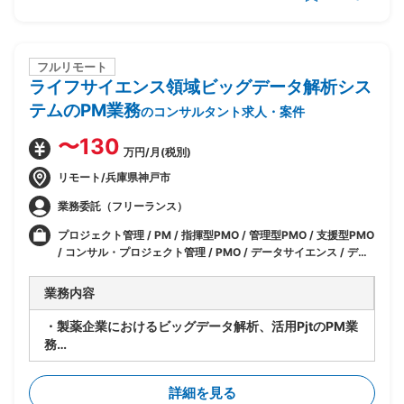
う
フルリモート
ライフサイエンス領域ビッグデータ解析シス
テムのPM業務
のコンサルタント求人・案件
〜130
万円/月(税別)
リモート/兵庫県神戸市
業務委託（フリーランス）
プロジェクト管理 / PM / 指揮型PMO / 管理型PMO / 支援型PMO
/ コンサル・プロジェクト管理 / PMO / データサイエンス / デー
タサイエンティスト / IT / CRM/SFA/BI / AI / RPA / マーケティ
ング / データサイエンティスト/アナリスト
業務内容
・製薬企業におけるビッグデータ解析、活用PjtのPM業
務
・売上データ、行動履歴、webサイト訪問履歴、web
カンファレンス視聴履歴の分析
詳細を見る
・上記データからの課題抽出、システム要件定義、