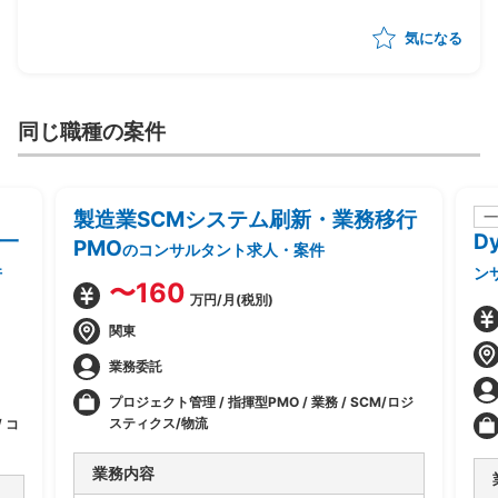
気になる
同じ職種の案件
製造業SCMシステム刷新・業務移行
一
一
D
PMO
のコンサルタント求人・案件
件
ン
〜160
万円/月(税別)
関東
業務委託
プロジェクト管理 / 指揮型PMO / 業務 / SCM/ロジ
スティクス/物流
 コ
業務内容