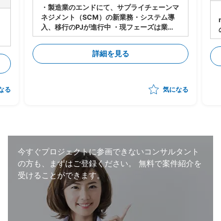
・製造業のエンドにて、サプライチェーンマ
ネジメント（SCM）の新業務・システム導
入、移行のPJが進行中 ・現フェーズは業
務・システムの設計は進行中 ・今後各サプ
ライヤーに導入・対応してもらうにあたり、
詳細を見る
下記のタスクの支援をいただく想定 -メー
カー⇔サプライヤーの依頼/QA事項の管理
-サプライヤー側の対応支援（対応策の立
案、決定の支援） -サプライヤー側の進捗
なる
気になる
状況把握、報告 ・状況によっては弊社が担
当する他のプロジェクトへのシフト・兼務も
想定。 （いずれも、自動車の製造・調達・
検査等に関わる領域） ・体制：元請けPM稼
働20～30％想定
今すぐプロジェクトに参画できないコンサルタント
の方も、まずはご登録ください。
無料で案件紹介を
受けることができます。