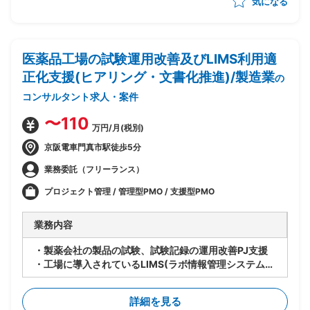
気になる
医薬品工場の試験運用改善及びLIMS利用適
正化支援(ヒアリング・文書化推進)/製造業
の
コンサルタント求人・案件
〜110
万円/月(税別)
京阪電車門真市駅徒歩5分
業務委託（フリーランス）
プロジェクト管理 / 管理型PMO / 支援型PMO
業務内容
・製薬会社の製品の試験、試験記録の運用改善PJ支援
・工場に導入されているLIMS(ラボ情報管理システム)
の適切な利用及びデータインテグリティ(DI)担保に向け
た支援
詳細を見る
・工場の試験担当への運用ヒアリング、試験関連文書の