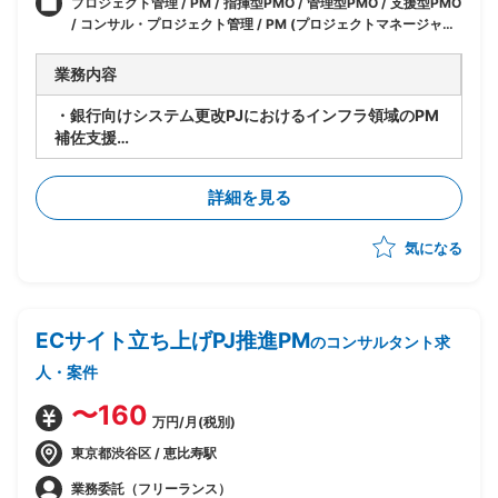
プロジェクト管理 / PM / 指揮型PMO / 管理型PMO / 支援型PMO
/ コンサル・プロジェクト管理 / PM (プロジェクトマネージャー)
/ PMO / 銀行系PM / インフラ・ネットワークエンジニア / IT / イ
ンフラ
業務内容
・銀行向けシステム更改PJにおけるインフラ領域のPM
補佐支援
・インフラ領域はサーバ構築/運用を担当
・現行の予備検討フェーズにおいて下記PM補佐業務を
詳細を見る
行う
-進捗管理(タスクの洗い出しを行い、大枠スケジュー
気になる
ル策定)
-課題管理(何か課題が出た場合、内部で検討し、解決
策を取りまとめ、顧客説明して解決に導く)
-成果物の再鑑(整合性やそもそも顧客要件にマッチし
ECサイト立ち上げPJ推進PM
ているかなどをチェック)
のコンサルタント求
-成果物を顧客へ概要説明
人・案件
※詳細の実作業については各チームに依頼。あくまでも
マネジメントロールで推進していただきたい
〜160
万円/月(税別)
開発環境
東京都渋谷区 / 恵比寿駅
・OS：WindowsServer
業務委託（フリーランス）
・MS：Citrix(XenApp)/Windowsファイルサー