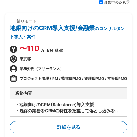
募集中のみ表示
一部リモート
地銀向けのCRM導入支援/金融業
のコンサルタン
ト求人・案件
〜110
万円/月(税別)
東京都
業務委託（フリーランス）
プロジェクト管理 / PM / 指揮型PMO / 管理型PMO / 支援型PMO
業務内容
・地銀向けのCRM(Salesforce)導入支援
・既存の業務をCRMの特性を把握して落とし込みを想
定
・下記想定業務内容
詳細を見る
-現状業務のヒアリング
-課題整理