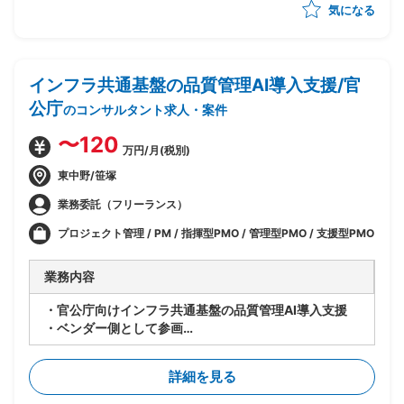
気になる
・バックオーダ処理向けアドオンプログラムの設計、ボ
トルネック分析、改善案の検討
インフラ共通基盤の品質管理AI導入支援/官
公庁
のコンサルタント求人・案件
〜120
万円/月(税別)
東中野/笹塚
業務委託（フリーランス）
プロジェクト管理 / PM / 指揮型PMO / 管理型PMO / 支援型PMO
業務内容
・官公庁向けインフラ共通基盤の品質管理AI導入支援
・ベンダー側として参画
・記録管理システム(メインフレーム)のマイグレーショ
ン化に向けてインフラ基盤を構築中
詳細を見る
・PJ管理チームの立場で、品質管理面のAI活用を実施
(利用AI：ローカルLLM)