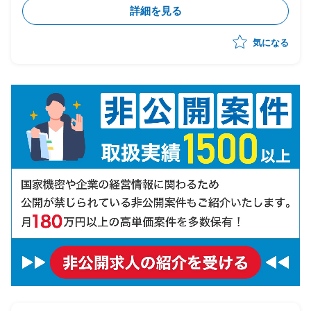
に、2026年度よりSOC/CSIRTの整備中
詳細を見る
・インシデントマネージャーとして推進し、チーム立ち
上げ後の一員を担当
気になる
・下記の業務内容を想定
-SOCで判断できずエスカレーションされたアラート、
情報の対応要否やリスク、緊急度判断の対応
-対応方針を決め、関係者へ対応の依頼
-脅威インテリジェンスを含めた脆弱性情報の対応要否
やリスク判断と対応方針を決め、関係者への対応依頼
-インシデント発生時のインシデント対応
-影響しているシステムへの対応とベンダーとの連携