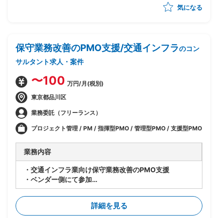
気になる
・下記の業務を想定
-品質管理内容の整理
-AI活用の検討
-PJチームの推進
保守業務改善のPMO支援/交通インフラ
-進捗管理
のコン
サルタント求人・案件
〜100
万円/月(税別)
東京都品川区
業務委託（フリーランス）
プロジェクト管理 / PM / 指揮型PMO / 管理型PMO / 支援型PMO
業務内容
・交通インフラ業向け保守業務改善のPMO支援
・ベンダー側にて参加
・保守業務が2月よりスタートしており、業務が設計通
りまわっているかチェックし、適宜改善活動を実施
詳細を見る
・また、上記必要に応じて考慮不足の再検討、設計改定