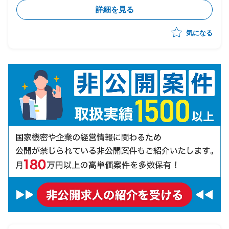
・OBIC7と周辺システム間のデータ連携設計/検証/テス
詳細を見る
ト推進を担当
・人事給与領域の各種マスタデータ、勤怠情報、給与計
気になる
算データ等の連携仕様妥当性検証、課題整理、関係各所
との調整
・システム間データマッピング、連携タイミング(リア
ルタイム/バッチ)の整理、異常系含むテスト観点の洗い
出し