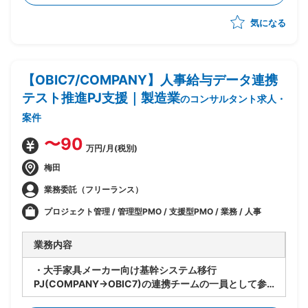
確認/文書化
気になる
・信頼性保証部門の品質保証担当と対策を検討し改善活
動を推進
・LIMSの適切な利用に向けたシステムベンダーへの問
い合わせ/改善対応
【OBIC7/COMPANY】人事給与データ連携
テスト推進PJ支援｜製造業
のコンサルタント求人・
案件
〜90
万円/月(税別)
梅田
業務委託（フリーランス）
プロジェクト管理 / 管理型PMO / 支援型PMO / 業務 / 人事
業務内容
・大手家具メーカー向け基幹システム移行
PJ(COMPANY→OBIC7)の連携チームの一員として参
画