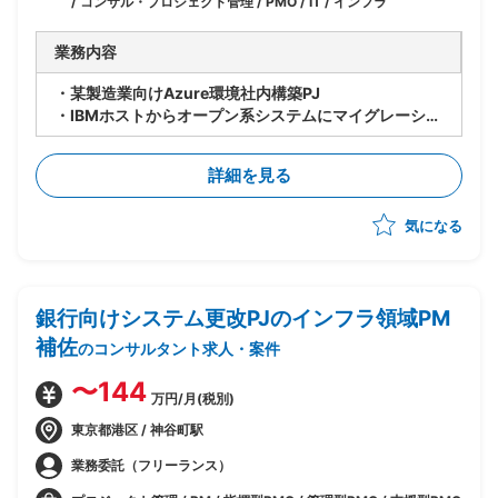
/ コンサル・プロジェクト管理 / PMO / IT / インフラ
業務内容
・某製造業向けAzure環境社内構築PJ
・IBMホストからオープン系システムにマイグレーショ
ンするPJの社内基盤側のPMO
・某製造業様本体のPJオーナーの横でAzureの知見を
詳細を見る
駆使したPMO支援を実施
・ベンダーコントロール
気になる
・進捗管理
・ボリュームのあるドキュメントを読み込み(600p～
700p)判断を仰がれた際に迅速に対応を行う
銀行向けシステム更改PJのインフラ領域PM
補佐
のコンサルタント求人・案件
〜144
万円/月(税別)
東京都港区 / 神谷町駅
業務委託（フリーランス）