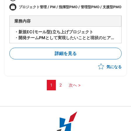
バ/JPJ1(エージェント)/etc
プロジェクト管理 / PM / 指揮型PMO / 管理型PMO / 支援型PMO
業務内容
・新規EC(モール型)立ち上げプロジェクト
・開発チームPMとして実現したいことと現状のヒアリ
ングから、社内外とコミュニケーションを取りながら、
新規EC事業を推進
詳細を見る
気になる
1
2
次へ >