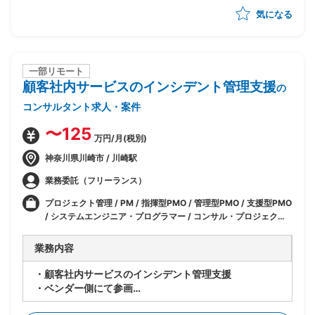
も実施
気になる
・保守現場の抜けもれ確認
・運用操作手順書を成果品納品に向けた進捗管理、レビ
ュー、修正(手順書自体は、基本的に各技術チームで作
成)
・現場へのヒアリング対応
一部リモート
顧客社内サービスのインシデント管理支援
の
コンサルタント求人・案件
〜125
万円/月(税別)
神奈川県川崎市 / 川崎駅
業務委託（フリーランス）
プロジェクト管理 / PM / 指揮型PMO / 管理型PMO / 支援型PMO
/ システムエンジニア・プログラマー / コンサル・プロジェクト
管理
業務内容
・顧客社内サービスのインシデント管理支援
・ベンダー側にて参画
・顧客社内サービスのセキュリティ維持/向上を目的