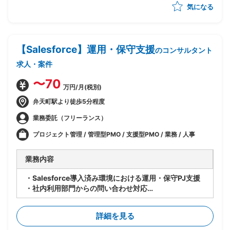
気になる
-スケジュール管理
-クライアント折衝
【Salesforce】運用・保守支援
のコンサルタント
求人・案件
〜70
万円/月(税別)
弁天町駅より徒歩5分程度
業務委託（フリーランス）
プロジェクト管理 / 管理型PMO / 支援型PMO / 業務 / 人事
業務内容
・Salesforce導入済み環境における運用・保守PJ支援
・社内利用部門からの問い合わせ対応
・Salesforce設定変更(Flow、オブジェクト、画面レイ
アウト、権限設定等の軽微な改修)
詳細を見る
・業務改善に伴う運用改善/提案
・社内関係者との各種調整対応