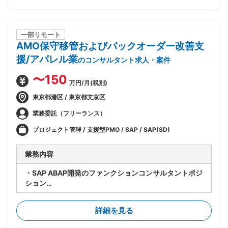
行フェーズ支援
一部リモート
AMO保守移管およびバックオーダー改善支
援/アパレル業
のコンサルタント求人・案件
〜150
万円/月(税別)
東京都港区 / 東京都文京区
業務委託（フリーランス）
プロジェクト管理 / 支援型PMO / SAP / SAP(SD)
業務内容
・SAP ABAP開発のファンクションコンサルタントポジ
ション
・大手アパレル企業向けAMO保守移管およびバックオ
ーダ改善支援
詳細を見る
・ABAP開発関連のAMO保守引継ぎタスクの推進(本稼
働フェーズ)