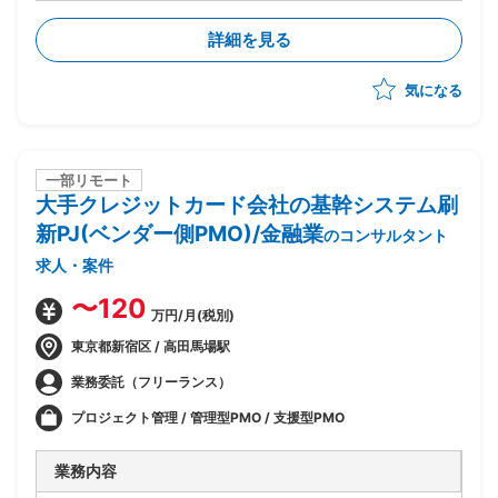
・PMOとして報告資料、計画書作成支援(Excel、
PowerPoint)
詳細を見る
・品質管理、進捗管理
・週次進捗EVMSデータ集計、分析
気になる
・週次進捗Backlog対応状況の集計、分析
・社外・社内の会議参加と議事録作成
一部リモート
大手クレジットカード会社の基幹システム刷
新PJ(ベンダー側PMO)/金融業
のコンサルタント
求人・案件
〜120
万円/月(税別)
東京都新宿区 / 高田馬場駅
業務委託（フリーランス）
プロジェクト管理 / 管理型PMO / 支援型PMO
業務内容