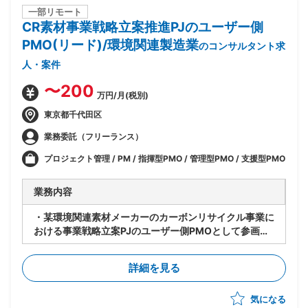
一部リモート
CR素材事業戦略立案推進PJのユーザー側
PMO(リード)/環境関連製造業
のコンサルタント求
人・案件
〜200
万円/月(税別)
東京都千代田区
業務委託（フリーランス）
プロジェクト管理 / PM / 指揮型PMO / 管理型PMO / 支援型PMO
業務内容
・某環境関連素材メーカーのカーボンリサイクル事業に
おける事業戦略立案PJのユーザー側PMOとして参画
・市場開拓およびターゲット選定を含む事業戦略の具体
化および実行推進支援
詳細を見る
・PJ全体の推進担当として進捗管理/課題管理/関係者調
整を実施
気になる
・オフテイク契約検討およびアライアンス推進を含む実