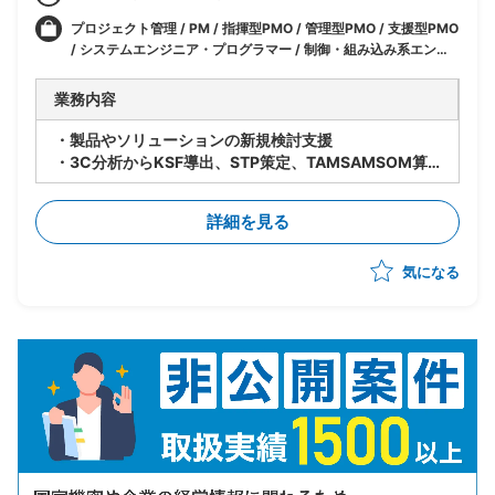
プロジェクト管理 / PM / 指揮型PMO / 管理型PMO / 支援型PMO
/ システムエンジニア・プログラマー / 制御・組み込み系エンジ
ニア / 業務系エンジニア / コンサル・プロジェクト管理 / PM (プ
ロジェクトマネージャー) / PMO / インフラ・ネットワークエン
業務内容
ジニア / IT / 構想/グランドデザイン/EA / インフラ / セキュリテ
ィ / マーケティング / 市場調査
・製品やソリューションの新規検討支援
・3C分析からKSF導出、STP策定、TAMSAMSOM算
出までの戦略構築を支援
・競合/市場調査(顧客インタビュー含む)、自社分析を
詳細を見る
もとに戦略立案を実施
・関連するチームメンバーのタスク分割、タスク管理
気になる
・東京・岐阜の2チーム体制を前提とし、いずれか一方
または両方へのアサインを想定