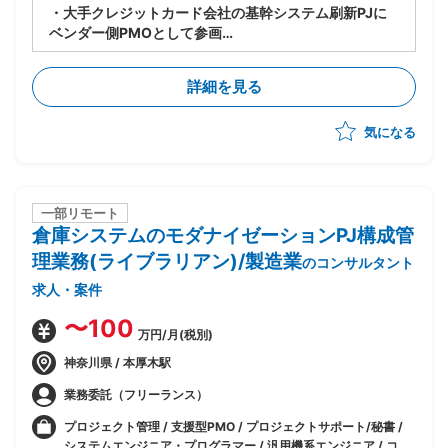
・大手クレジットカード会社の基幹システム刷新PJに
ベンダー側PMOとして参画
・ベンダー側PMOとして以下業務を実施
-各チームからの進捗報告を基に取りまとめを行い、エ
詳細を見る
ンドへ進捗報告を実施
-開発についてのクライテリア報告
気になる
-課題の推進
-Excelでの課題/進捗/品質管理資料の作成
-PowerPointでの顧客提出資料作成
一部リモート
倉庫システムのモダナイゼーションPJ構成管
理業務(ライブラリアン)/製造業
のコンサルタント
求人・案件
〜100
万円/月(税別)
神奈川県 / 本厚木駅
業務委託（フリーランス）
プロジェクト管理 / 支援型PMO / プロジェクトサポート/秘書 /
システムエンジニア・プログラマー / 汎用機系エンジニア / コン