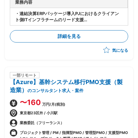
業務内容
・連結決算ERPパッケージ導入PJにおけるクライアン
ト側ITインフラチームのリード支援
・チームのスケジュール、課題、リソース管理
・非機能要件の成果物レビューおよび承認
詳細を見る
・ユーザーテスト等のユーザ側との要件整合調整および
課題解決
気になる
・海外拠点の他システムとの要件整合および決定サポー
ト
─英語でのメールコミュニケーション、サポートへの問
合せ、会議参加およびヒアリング
一部リモート
【Azure】基幹システム移行PMO支援（製
造業）
のコンサルタント求人・案件
〜160
万円/月(税別)
東京都23区外 / 小川駅
業務委託（フリーランス）
プロジェクト管理 / PM / 指揮型PMO / 管理型PMO / 支援型PMO