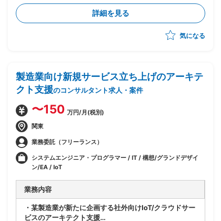
ます。
詳細を見る
・社員代替として、下記業務を実施予定
-プロジェクトの企画、立案、推進
気になる
-社内稟議
-資料作成
製造業向け新規サービス立ち上げのアーキテ
クト支援
のコンサルタント求人・案件
〜150
万円/月(税別)
関東
業務委託（フリーランス）
システムエンジニア・プログラマー / IT / 構想/グランドデザイ
ン/EA / IoT
業務内容
・某製造業が新たに企画する社外向けIoT/クラウドサー
ビスのアーキテクト支援