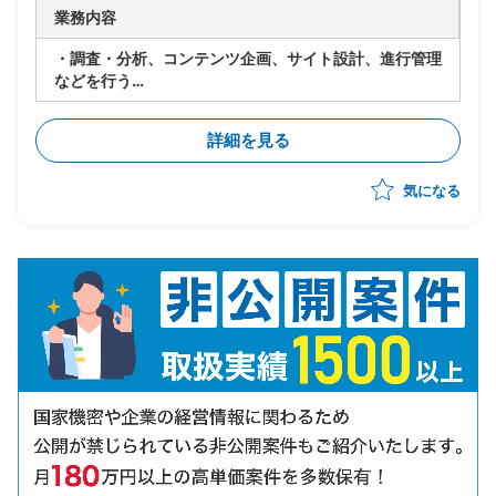
業務内容
・調査・分析、コンテンツ企画、サイト設計、進行管理
などを行う
・コンテンツ企画
→広い視点で市場(競合)調査・分析を行い、PDCAサイ
詳細を見る
クルを意識しながら自分のアイディアを企画提案
→要件定義(仕様設計)、システム設計等について、実際
気になる
の機能部分などの落とし込みを行います
→企画、プログラマやデザイナー等PJTメンバーが円滑
に業務遂行できるよう業務管理や社内外調整を行います
①担当者とのミーティングに参加
②KPI分析、課題の抽出
③解決策の立案、実施(企画書作成、社内外ディレクシ
ョン)
④解決策の検証(効果測定、報告レポートの作成)
⑤担当サービス(アプリ)のUI改善・新機能・コンテン
ツの企画・検討・実装