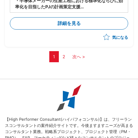
・半導体メーカーの生産工程における標準化ならびに効
率化を目指したPJの計画策定支援
・クライアント内の現状把握
・先進事例の収集とクライアントへのインプット
詳細を見る
・先進事例を踏まえクライアントに適した取組内容の検
討および提案
気になる
・プロジェクト計画書の作成
1
2
次へ >
【High Performer Consultant(ハイパフォコンサル)】は、フリーラン
スコンサルタントの案件紹介サイトです。今後ますますニーズが高まる
コンサルタント業務。戦略系プロジェクト、プロジェクト管理（PM・
PMO）、SAP、マーケティングなど様々なコンサルタントのプロジェ