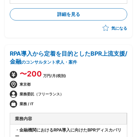
・システム化要件定義や開発工程において、事業会社側
の立場からシステム全体のアーキテクチャを実施
詳細を見る
・外部のアーキテクチャ有識者と共にアーキテクチャ/
データモデル/データ配置/機能配置指針の作成
気になる
・主担当としてプロトタイプ(デモアプリ等)の実装
・堅実な社風の中でIT/IoT/開発スタイルのトレンドに敏
感に反応し、周囲の社員と調和を取りながら新たな取り
組みを推進
RPA導入から定着を目的としたBPR上流支援/
金融
のコンサルタント求人・案件
〜200
万円/月(税別)
東京都
業務委託（フリーランス）
業務 / IT
業務内容
・金融機関におけるRPA導入に向けたBPRディスカバリ
ー