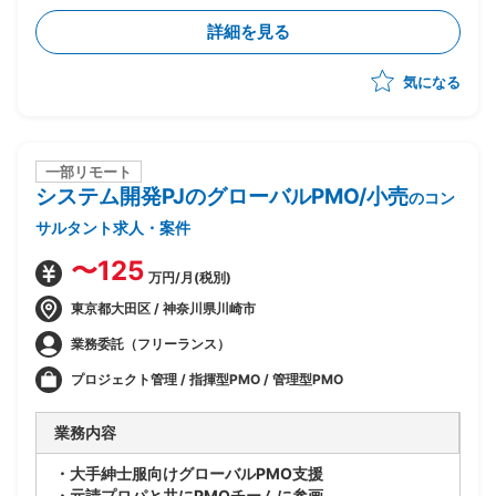
整、進捗/課題管理の主導
詳細を見る
・データ移行の推進、現行システムのデータ抽出方針/
抽出内容の検討
気になる
・開発ベンダー作業のサポート、各種マネジメントの実
施
一部リモート
システム開発PJのグローバルPMO/小売
のコン
サルタント求人・案件
〜125
万円/月(税別)
東京都大田区 / 神奈川県川崎市
業務委託（フリーランス）
プロジェクト管理 / 指揮型PMO / 管理型PMO
業務内容
・大手紳士服向けグローバルPMO支援
・元請プロパと共にPMOチームに参画