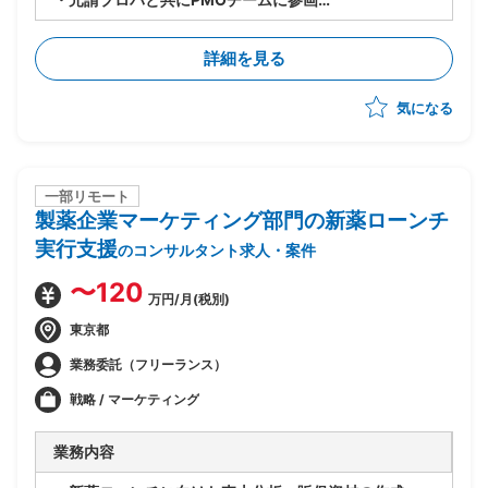
・開発リーダーが収集した情報を元にシステム開発にお
ける品質分析、品質管理を実施
詳細を見る
・また、品質分析した内容を上位に報告/開発チームへ
のフィードバック
気になる
・海外クライアントとのコミュニケーション、契約審査
なども担当
一部リモート
製薬企業マーケティング部門の新薬ローンチ
実行支援
のコンサルタント求人・案件
〜120
万円/月(税別)
東京都
業務委託（フリーランス）
戦略 / マーケティング
業務内容