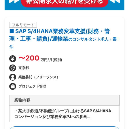
フルリモート
■ SAP S/4HANA業務変革支援(財務・管
理・工事・請負)/運輸業
のコンサルタント求人・案
件
〜200
万円/月(税別)
東京都
業務委託（フリーランス）
プロジェクト管理
業務内容
・某大手鉄道/不動産グループにおけるSAP S/4HANA
コンバージョン及び業務変革PJへの参画
・ベンダー側メンバーとして、財務/管理/工事/請負領
域の業務変革を担うコンサルタントポジション