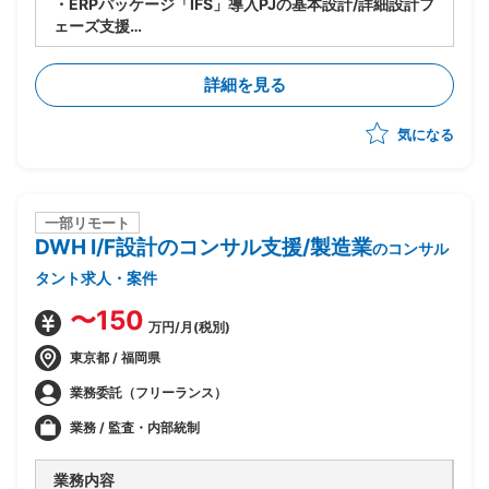
・ERPパッケージ「IFS」導入PJの基本設計/詳細設計フ
ェーズ支援
・パッケージ標準機能とカスタマイズ機能でそれぞれ実
現する仕様を検討
詳細を見る
・NEC社と協働し基本設計/詳細設計を実施
気になる
一部リモート
DWH I/F設計のコンサル支援/製造業
のコンサル
タント求人・案件
〜150
万円/月(税別)
東京都 / 福岡県
業務委託（フリーランス）
業務 / 監査・内部統制
業務内容