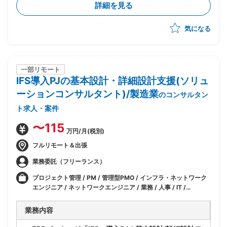
詳細を見る
・財務/管理会計/工事/請負各領域における現行業務の
整理および業務変革方針の策定支援
気になる
・SAP S/4HANAコンバージョンに伴う業務プロセス再
設計/要件定義支援
一部リモート
IFS導入PJの基本設計・詳細設計支援(ソリュ
ーションコンサルタント)/製造業
のコンサルタン
ト求人・案件
〜115
万円/月(税別)
フルリモート＆出張
業務委託（フリーランス）
プロジェクト管理 / PM / 管理型PMO / インフラ・ネットワーク
エンジニア / ネットワークエンジニア / 業務 / 人事 / IT /
ERP(SAP 以外)
業務内容