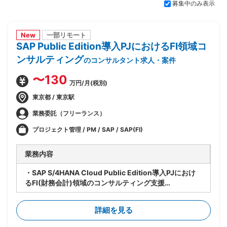
募集中のみ表示
New
一部リモート
SAP Public Edition導入PJにおけるFI領域コ
ンサルティング
のコンサルタント求人・案件
〜130
万円/月(税別)
東京都 / 東京駅
業務委託（フリーランス）
プロジェクト管理 / PM / SAP / SAP(FI)
業務内容
・SAP S/4HANA Cloud Public Edition導入PJにおけ
るFI(財務会計)領域のコンサルティング支援
・ベンダー側、SAPコンサルタントポジション
・財務会計管理および決算処理に関するコンサルティン
詳細を見る
グ、導入支援
・固定資産管理、建設仮勘定領域の要件定義、設計支援