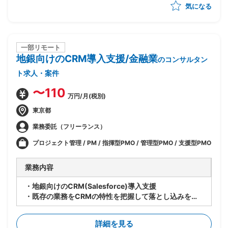
気になる
・SD、MM、FICOモジュール間の連携要件整理、調整
一部リモート
地銀向けのCRM導入支援/金融業
のコンサルタン
ト求人・案件
〜110
万円/月(税別)
東京都
業務委託（フリーランス）
プロジェクト管理 / PM / 指揮型PMO / 管理型PMO / 支援型PMO
業務内容
・地銀向けのCRM(Salesforce)導入支援
・既存の業務をCRMの特性を把握して落とし込みを想
定
・下記想定業務内容
詳細を見る
-現状業務のヒアリング