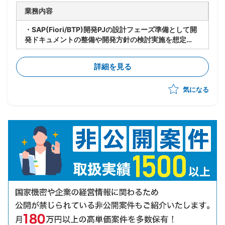
業務内容
・SAP(Fiori/BTP)開発PJの設計フェーズ準備として開
発ドキュメントの整備や開発方針の検討実施を想定
・要件定義フェーズでは設計フェーズに向けた準備を担
当
詳細を見る
・設計・開発フェーズにおいてはニアショア・オフショ
ア体制での開発管理を担当
気になる
・課題管理、進捗管理を中心に、開発全体のリードを担
う