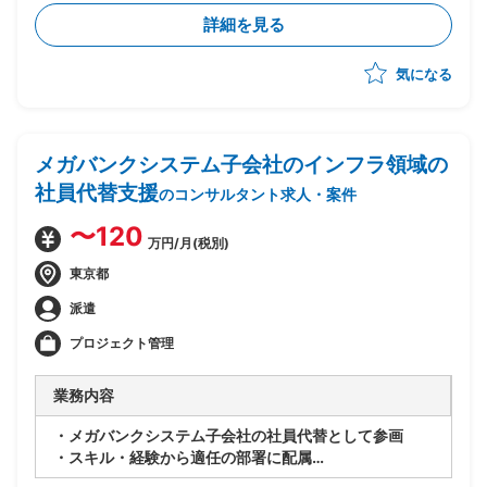
・駅ビルに必要なサービスやアプリの要件を吸い出し、
詳細を見る
検討
・要件から駅ビル内のサービスズやNW構成を絵に起こ
気になる
し、提案
メガバンクシステム子会社のインフラ領域の
社員代替支援
のコンサルタント求人・案件
〜120
万円/月(税別)
東京都
派遣
プロジェクト管理
業務内容
・メガバンクシステム子会社の社員代替として参画
・スキル・経験から適任の部署に配属
・領域は市場系、リスク管理系、国際系、情報系となり