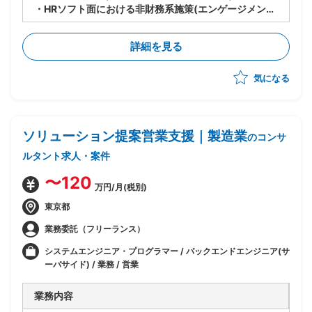
・HRソフト面における非財務系施策(エンゲージメン
ト/風土醸成等)の実行支援
・施策の推進,関係者調整,進捗管理
詳細を見る
気になる
ソリューション提案営業支援｜製造業
のコンサ
ルタント求人・案件
〜120
万円/月(税別)
東京都
業務委託（フリーランス）
システムエンジニア・プログラマー / バックエンドエンジニア(サ
ーバサイド) / 業務 / 営業
業務内容