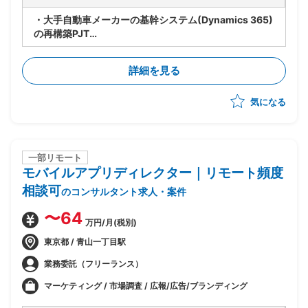
・大手自動車メーカーの基幹システム(Dynamics 365)
の再構築PJT
・システム企画段階のDynamics 365適用範囲の明確化
（シナリオ検証）
詳細を見る
・各種ドキュメント作成
・ステークホルダーとの円滑なコミュニケーション
気になる
・クライアントの業務に合わせたシステム機能、開発手
法の提案
一部リモート
モバイルアプリディレクター｜リモート頻度
相談可
のコンサルタント求人・案件
〜64
万円/月(税別)
東京都 / 青山一丁目駅
業務委託（フリーランス）
マーケティング / 市場調査 / 広報/広告/ブランディング