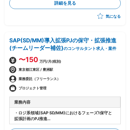
詳細を見る
つ、Azure基盤への移行・SaaS化を推進
・企画構想フェーズは完了済み、今後設計フェーズの予
気になる
定
・システムとしてのSaaS(Azure上での技術的な実現方
式)の検討を担当
・上流ポジション担当が作成する予定のサービス仕様書
SAP(SD/MM)導入拡張PJの保守・拡張推進
作成・サービス設計を受けて、Azureでのシステム設計
~運用設計を実施
(チームリーダー補佐)
のコンサルタント求人・案件
・サービス運用形態・リリース方式の検討、それらのド
キュメント化への落とし込みを担当
〜150
万円/月(税別)
・アプリケーションチームとインフラチームの橋渡し役
として、インフラ標準化の方向性を協議・策定
東京都江東区 / 豊洲駅
・設計フェーズから参画し、そのまま運用・保守まで担
業務委託（フリーランス）
当予定(上流担当が抜けた後も長期的に残る前提)
プロジェクト管理
業務内容
・ロジ系領域(SAP SD/MM)におけるフェーズ1保守と
拡張計画のPJ推進
・要員管理、進捗管理、タスク管理を担当