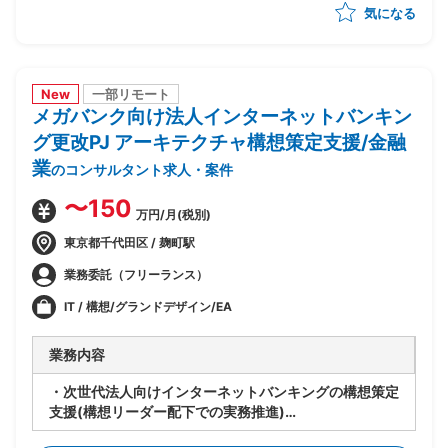
気になる
-製造/単体/結合/総合テスト(3パラレル進行)の全体ス
ケジュール管理
-PJ運営ルールの策定/開発環境整備
-顧客/BP社間の調整/報告資料作成
New
一部リモート
メガバンク向け法人インターネットバンキン
グ更改PJ アーキテクチャ構想策定支援/金融
業
のコンサルタント求人・案件
〜150
万円/月(税別)
東京都千代田区 / 麹町駅
業務委託（フリーランス）
IT / 構想/グランドデザイン/EA
業務内容
・次世代法人向けインターネットバンキングの構想策定
支援(構想リーダー配下での実務推進)
・外部環境(全銀仕様/競合他社/AI等技術動向)を踏まえ