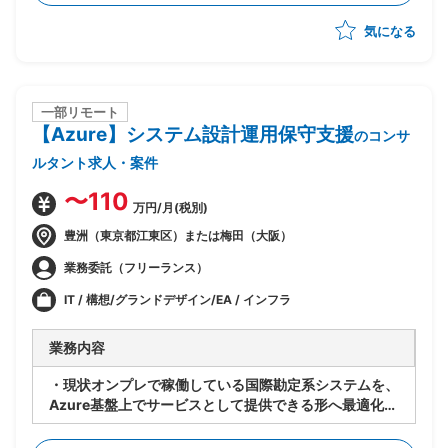
発メンバ間)
気になる
・ベンダー統制及びチームコミュニケーションの推進
一部リモート
【Azure】システム設計運用保守支援
のコンサ
ルタント求人・案件
〜110
万円/月(税別)
豊洲（東京都江東区）または梅田（大阪）
業務委託（フリーランス）
IT / 構想/グランドデザイン/EA / インフラ
業務内容
・現状オンプレで稼働している国際勘定系システムを、
Azure基盤上でサービスとして提供できる形へ最適化す
るPJ
・既存アーキテクチャ(Windows Server等)は維持しつ