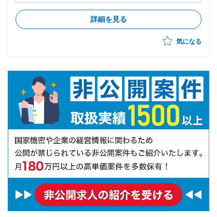
るPJ
・既存アーキテクチャ(Windows Server等)は維持しつ
詳細を見る
つ、Azure基盤への移行・SaaS化を推進
・企画構想フェーズは完了済み、今後設計フェーズの予
気になる
定
・ビジネスとしてのSaaS(サービス仕様・提供形態・運
営方法)の検討を担当
・サービスビジネスを理解した上でのサービス仕様書作
成・サービス設計を実施
・フェーズ前半〜中盤中心の想定(途中引き継ぎを見込
んだアサインとなる可能性あり)