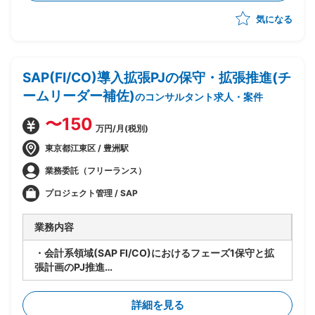
気になる
SAP(FI/CO)導入拡張PJの保守・拡張推進(チ
ームリーダー補佐)
のコンサルタント求人・案件
〜150
万円/月(税別)
東京都江東区 / 豊洲駅
業務委託（フリーランス）
プロジェクト管理 / SAP
業務内容
・会計系領域(SAP FI/CO)におけるフェーズ1保守と拡
張計画のPJ推進
・要員管理、進捗管理、タスク管理を担当
・設計レビューの実施
詳細を見る
・関係者調整(エンドユーザ・ベンダー・オフショア開