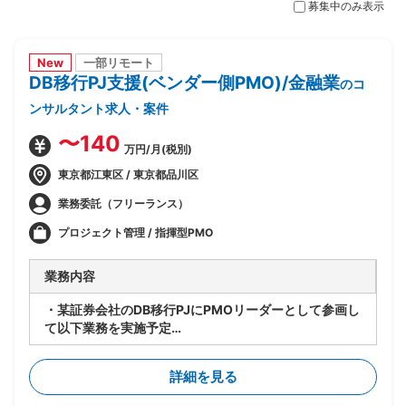
募集中のみ表示
New
一部リモート
DB移行PJ支援(ベンダー側PMO)/金融業
のコ
ンサルタント求人・案件
〜140
万円/月(税別)
東京都江東区 / 東京都品川区
業務委託（フリーランス）
プロジェクト管理 / 指揮型PMO
業務内容
・某証券会社のDB移行PJにPMOリーダーとして参画し
て以下業務を実施予定
-SAP ASE→DB2マイグレーションPJ全体の進捗管理/
情報収集
詳細を見る
-開発BP社の進捗状況/障害解消状況/移行対応状況の総
合的な管理