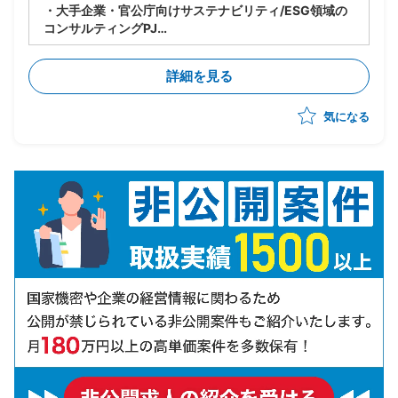
・大手企業・官公庁向けサステナビリティ/ESG領域の
コンサルティングPJ
・ベンダー側コンサルタントとして提案・構想策定から
実行まで一気通貫でリード
詳細を見る
・CSRD・ISSB・SSBJ等の開示・規制対応支援および
コンサルティング
気になる
・プロジェクト推進、スケジュール/WBS管理、課題管
理、顧客伴走
・提案書作成やプレゼンテーション含む顧客への提案活
動