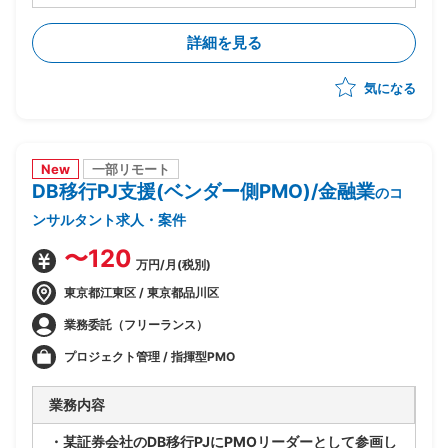
-移行計画の作成
-移行方式検討/本番移行対策の立案
詳細を見る
-移行ツール作成に関する計画策定/推進
-移行リハーサル～移行本番～移行後支援までの全体推
気になる
進
-移行関連作業全般の進行管理/課題対応
New
一部リモート
DB移行PJ支援(ベンダー側PMO)/金融業
のコ
ンサルタント求人・案件
〜120
万円/月(税別)
東京都江東区 / 東京都品川区
業務委託（フリーランス）
プロジェクト管理 / 指揮型PMO
業務内容
・某証券会社のDB移行PJにPMOリーダーとして参画し