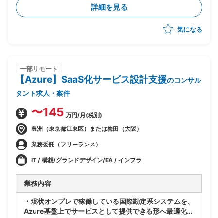
・設計レビューの実施
詳細を見る
・関係者調整(エンドユーザ・ベンダー・オフショア開
発メンバ間)
気になる
・ベンダー統制及びチームコミュニケーションの推進
一部リモート
【Azure】SaaS化サービス設計支援
のコンサル
タント求人・案件
〜145
万円/月(税別)
豊洲（東京都江東区）または梅田（大阪）
業務委託（フリーランス）
IT / 構想/グランドデザイン/EA / インフラ
業務内容
・現状オンプレで稼働している国際勘定系システムを、
Azure基盤上でサービスとして提供できる形へ最適化す