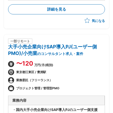
・世界各国の拠点でのSalesforce共有に向けて、北
米・EU拠点へのSales Cloudの導入からスタート(全て
詳細を見る
標準)
・10月までPoCを実施し、その後本格展開の予定
気になる
一部リモート
大手小売企業向けSAP導入PJ(ユーザー側
PMO)/小売業
のコンサルタント求人・案件
〜120
万円/月(税別)
東京都江東区 / 豊洲駅
業務委託（フリーランス）
プロジェクト管理 / 管理型PMO
業務内容
・国内大手小売企業向けSAP導入PJのユーザー側支援