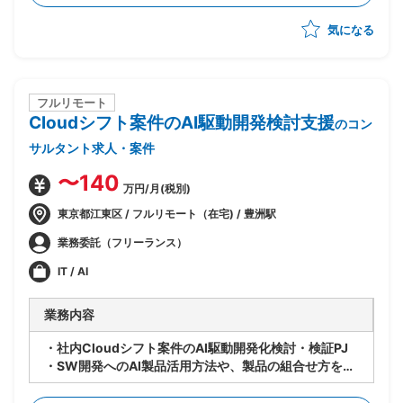
-各種ドキュメントの作成
気になる
フルリモート
Cloudシフト案件のAI駆動開発検討支援
のコン
サルタント求人・案件
〜140
万円/月(税別)
東京都江東区 / フルリモート（在宅) / 豊洲駅
業務委託（フリーランス）
IT / AI
業務内容
・社内Cloudシフト案件のAI駆動開発化検討・検証PJ
・SW開発へのAI製品活用方法や、製品の組合せ方を検
討し、PJへのスキルトランスファーを推進
・9〜10月：ASTRAReq×GitLab Duoでの設計手順検