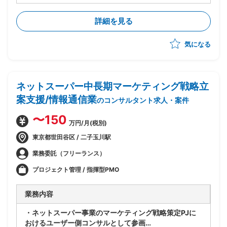
・CRM構想に関してエンドクライアント内の主要メン
バーの方と合意形成した上で
詳細を見る
OMO機能を含めたあるべき姿を具体化
・幹部の合意を得るために、ユーザー調査、競合
気になる
MD(マーチャンダイジング)調査など行いながら、
あるべきCRM顧客体験を仮説導出
・競合MD調査は、商品ジャンル毎の商品数、価格など
ディスクトップ調査して、
ネットスーパー中長期マーケティング戦略立
どの商品ジャンルで市場ポジションを狙うか検討
→調査自体は、あまり難易度は高くなく、地道なディ
案支援/情報通信業
のコンサルタント求人・案件
スクトップ調査がメインとなります。
・基幹システムを含めたシステム領域は、弊社コンサル
〜150
万円/月(税別)
担当がおり、双方で連携しながら構想ロードマップを作
成していく
東京都世田谷区 / 二子玉川駅
・CRM構想として期待されているポイントは、OMO機
業務委託（フリーランス）
能、EC機能、MA&CDP活用によるパーソナライズ
CRMなど
プロジェクト管理 / 指揮型PMO
業務内容
・ネットスーパー事業のマーケティング戦略策定PJに
おけるユーザー側コンサルとして参画