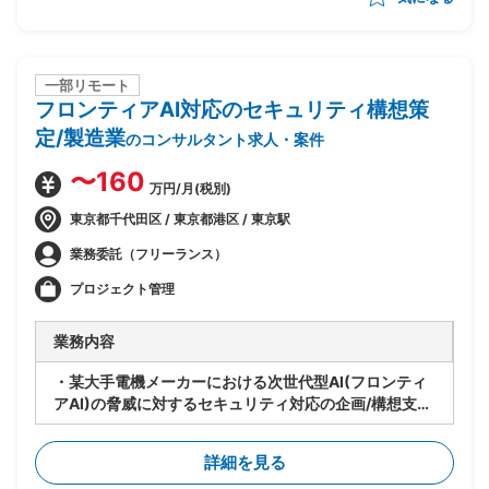
・現場のリードとして下記の業務実施想定
ー現状整理とヒアリング(ツールありきではなく、プ
ロセスの立て直しを軸に推進)
ー現状分析、課題整理
一部リモート
フロンティアAI対応のセキュリティ構想策
ー構成管理ルールの策定
ー運用プロセス構築、定着化
定/製造業
のコンサルタント求人・案件
ーその他付随する業務
〜160
万円/月(税別)
東京都千代田区 / 東京都港区 / 東京駅
業務委託（フリーランス）
プロジェクト管理
業務内容
・某大手電機メーカーにおける次世代型AI(フロンティ
アAI)の脅威に対するセキュリティ対応の企画/構想支援
・ユーザー側の構想策定リードとして、各施策の実行計
画の具体化と社内上申資料の作成を担当
詳細を見る
・生成AIを中心に、ポスト世代の次世代型AIがもたらす