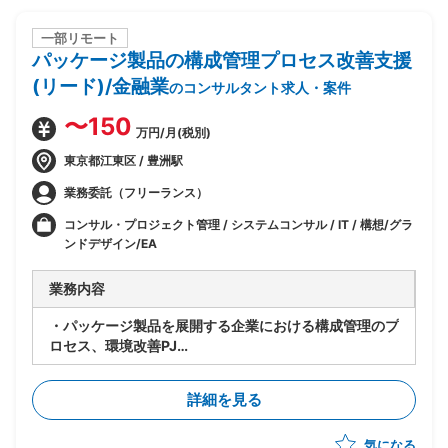
一部リモート
パッケージ製品の構成管理プロセス改善支援
(リード)/金融業
のコンサルタント求人・案件
〜150
万円/月(税別)
東京都江東区 / 豊洲駅
業務委託（フリーランス）
コンサル・プロジェクト管理 / システムコンサル / IT / 構想/グラ
ンドデザイン/EA
業務内容
・パッケージ製品を展開する企業における構成管理のプ
ロセス、環境改善PJ
・製品の生い立ちやカスタマイズの違いにより複数の構
成管理ツール、プロセスが混在している
詳細を見る
・現状のソースコード管理状態やプロセスの現状整理か
ら参画し、構成管理の標準プロセスを策定、導入、定着
気になる
化を図る