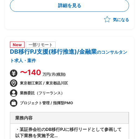
たあるべき業務姿の検討
詳細を見る
・上記を実現するTo-Beアーキテクチャの立案
・銀行企画部門に入り込み/調査/論点整理/構想書作成
気になる
までを自走
New
一部リモート
DB移行PJ支援(移行推進)/金融業
のコンサルタン
ト求人・案件
〜140
万円/月(税別)
東京都江東区 / 東京都品川区
業務委託（フリーランス）
プロジェクト管理 / 指揮型PMO
業務内容
・某証券会社のDB移行PJに移行リードとして参画して
以下業務を実施予定