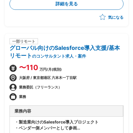
詳細を見る
討・作成、概算見積もり根拠数値の収集の実施
・11〜1月：見積もり精度向上のための追加検証を実施
気になる
一部リモート
グローバル向けのSalesforce導入支援/基本
リモート
のコンサルタント求人・案件
〜110
万円/月(税別)
大阪府 / 東京都港区 六本木一丁目駅
業務委託（フリーランス）
業務
業務内容
・製造業向けのSalesforce導入プロジェクト
・ベンダー側メンバーとして参画