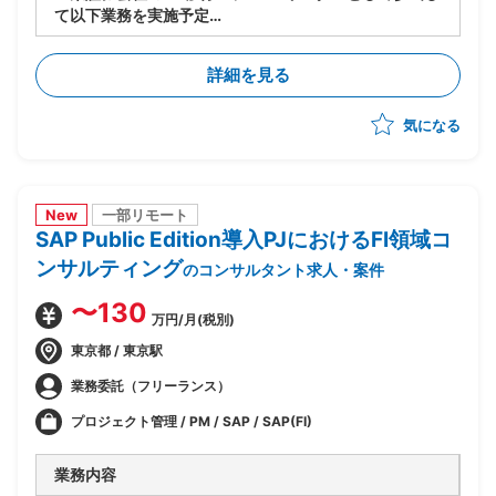
て以下業務を実施予定
-製造/単体テストにおけるBP社検証物の確認・品質担
保
詳細を見る
-結合テスト～総合テストで発生する障害の管理・進行
統制
気になる
-障害管理台帳の運用/障害解消状況のトラッキング
-テスト品質基準の確認/品質面での顧客報告対応
-顧客/BP社間の調整/報告資料作成
New
一部リモート
SAP Public Edition導入PJにおけるFI領域コ
ンサルティング
のコンサルタント求人・案件
〜130
万円/月(税別)
東京都 / 東京駅
業務委託（フリーランス）
プロジェクト管理 / PM / SAP / SAP(FI)
業務内容