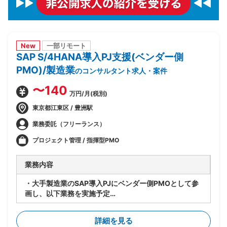
New
一部リモート
SAP S/4HANA導入PJ支援(ベンダー側
PMO)/製造業
のコンサルタント求人・案件
〜140
万円/月(税別)
東京都江東区 / 豊洲駅
業務委託（フリーランス）
プロジェクト管理 / 指揮型PMO
業務内容
・大手製造業のSAP導入PJにベンダー側PMOとして参
画し、以下業務を実施予定
・PJ規模は500人月以上
-進捗/品質/課題管理
詳細を見る
-リカバリー時の要因分析/リカバリープランの策定