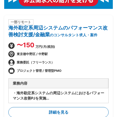
一部リモート
海外勘定系周辺システムのパフォーマンス改
善検討支援/金融業
のコンサルタント求人・案件
〜150
万円/月(税別)
東京都中野区 / 中野駅
業務委託（フリーランス）
プロジェクト管理 / 管理型PMO
業務内容
・海外勘定系システムの周辺システムにおけるパフォー
マンス改善PJを実施
・今期(基礎検討フェーズ)における、現存データを保持
しつつパフォーマンスを改善するソリューションの検討
詳細を見る
を主導