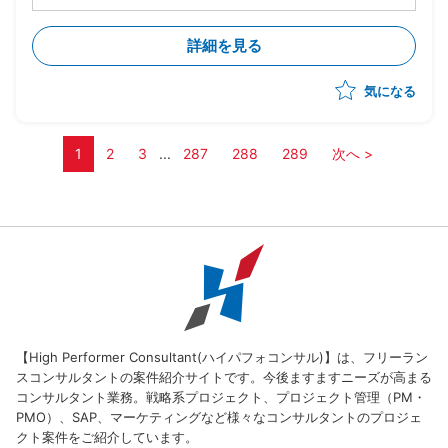
・中長期戦略の検討や管理KPIの策定、データ可視化を
通じた現状分析支援を実施
詳細を見る
・施策実行部隊と連携し戦術レベルでPDCAを実行、事
業目標の達成を支援
気になる
・クライアントと議論を重ねながらリレーション構築を
重視した中長期的な支援を想定
1
2
3
...
287
288
289
次へ >
【High Performer Consultant(ハイパフォコンサル)】は、フリーラン
スコンサルタントの案件紹介サイトです。今後ますますニーズが高まる
コンサルタント業務。戦略系プロジェクト、プロジェクト管理（PM・
PMO）、SAP、マーケティングなど様々なコンサルタントのプロジェ
クト案件をご紹介しています。