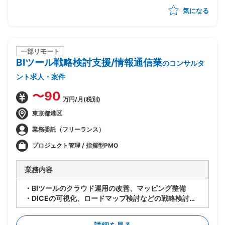
脅威の検討、対応方針の取りまとめ
気になる
・資産管理、脆弱性対応、運用・監視(SOC/AI-SOC)
高度化の各テーマごとの実行計画づくり
・経営層向け／ミドルマネジメント層向けの社内説明資
料・上申資料の作成
一部リモート
BIツール戦略検討⽀援/情報通信業
のコンサルタ
ント求人・案件
〜90
万円/月(税別)
東京都港区
業務委託（フリーランス）
プロジェクト管理 / 指揮型PMO
業務内容
・BIツールのクラウド運⽤の改善、マッピング整備
・DICEの可視化、ロードマップ検討などの戦略検討
・若⼿プロパーメンバーがおり、⼀緒に検討し、指⽰出
しなど⾃⾛して動いていただきたい