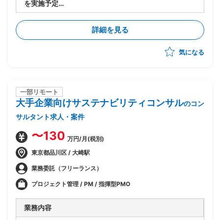
を実施予定
・要件定義/設計フェーズ(2026年7月~9月)を担当
・顧客社内の合意形成
詳細を見る
・将来SAP展開に向けたスコープと優先順位整理
・経営層および各社内推進リードの意識改革推進
気になる
・進捗/課題/品質/リスク/コスト管理
・各種ドキュメントの作成
一部リモート
大手企業向けサステナビリティコンサル
のコン
サルタント求人・案件
〜130
万円/月(税別)
東京都品川区 / 大崎駅
業務委託（フリーランス）
プロジェクト管理 / PM / 指揮型PMO
業務内容