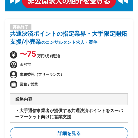
募集終了
共通決済ポイントの指定業界・大手限定開拓
支援/小売業
のコンサルタント求人・案件
〜75
万円/月(税別)
金沢市
業務委託（フリーランス）
業務 / 営業
業務内容
・大手通信事業者が提供する共通決済ポイントをスーパ
ーマーケット向けに営業支援
・顧客の課題分析を行った上で課題に添って自社商材を
提案
詳細を見る
・決済ポイントがメインだが、課題に合わせて広告商材