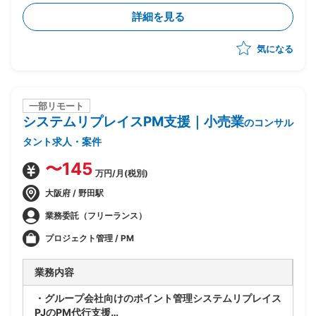
実行まで一気通貫でリード
詳細を見る
・CSRD・ISSB・SSBJ等の開示・規制対応支援および
コンサルティング
気になる
・プロジェクト推進、スケジュール/WBS管理、課題管
理、顧客伴走
・提案書作成やプレゼンテーション含む顧客への提案活
動
一部リモート
システムリプレイスPM支援｜小売業
のコンサル
タント求人・案件
〜145
万円/月(税別)
大阪府 / 野田駅
業務委託（フリーランス）
プロジェクト管理 / PM
業務内容
・グループ会社向けのポイント管理システムリプレイス
PJのPM代行支援