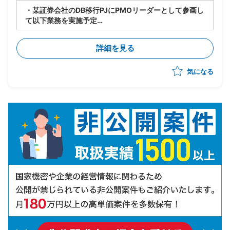
・某証券会社のDB移行PJにPMOリーダーとして参画し
て以下業務を実施予定
-製造/単体テストにおけるBP社検証物の確認・品質担
保
詳細を見る
-結合テスト～総合テストで発生する障害の管理・進行
統制
気になる
-障害管理台帳の運用/障害解消状況のトラッキング
-テスト品質基準の確認/品質面での顧客報告対応
-顧客/BP社間の調整/報告資料作成