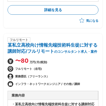
・ベンダー側、SAPコンサルタントポジション
・前任コンサルが実施した要件定義をもとにした概要設
詳細を見る
計レビューおよび顧客説明
・債権、債務、固定資産、一般会計領域のカスタマイズ
気になる
対応
・テスト工程(単体、結合、総合)の実施支援
・顧客教育、顧客テスト支援
・週1回または隔週に1回(1泊2日程度)の出張対応有
・現在適用設計フェーズ、10月～構築フェーズ、2028
フルリモート
某私立高校向け情報先端技術科生徒に対する
年1月本番稼働予定
講師対応/フルリモート
のコンサルタント求人・案件
〜80
万円/月(税別)
フルリモート（在宅)
業務委託（フリーランス）
インフラ・ネットワークエンジニア / その他 / 講師
業務内容
・某私立高校向け情報先端技術科生徒に対する講師対応