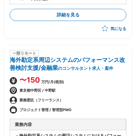
・製品選定から導入までを実施
・現行システムの課題分析、業務要件整理、要件定義
詳細を見る
・RFP作成、ベンダー選定および管理
・PJ計画策定、進捗・リスク管理、品質管理
気になる
・システム設計、開発、テスト計画・実施、データ移
行、ユーザートレーニング、導入支援を推進
・多数店舗のPOS切替の計画・調整・実行支援(複雑な
現場調整やトラブル対応を含む)
一部リモート
海外勘定系周辺システムのパフォーマンス改
善検討支援/金融業
のコンサルタント求人・案件
〜150
万円/月(税別)
東京都中野区 / 中野駅
業務委託（フリーランス）
プロジェクト管理 / 管理型PMO
業務内容
・海外勘定系システムの周辺システムにおけるパフォー