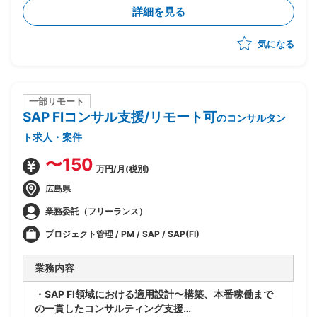
成管理ツール、プロセスが混在している
詳細を見る
・現状のソースコード管理状態やプロセスの現状整理か
ら参画し、構成管理の標準プロセスを策定、導入、定着
気になる
化を図る
・現場のリードとして下記の業務実施想定
ー現状整理とヒアリング(ツールありきではなく、プ
ロセスの立て直しを軸に推進)
ー現状分析、課題整理
一部リモート
SAP FIコンサル支援/リモート可
ー構成管理ルールの策定
のコンサルタン
ー運用プロセス構築、定着化
ト求人・案件
ーその他付随する業務
〜150
万円/月(税別)
広島県
業務委託（フリーランス）
プロジェクト管理 / PM / SAP / SAP(FI)
業務内容
・SAP FI領域における適用設計〜構築、本番稼働まで
の一貫したコンサルティング支援