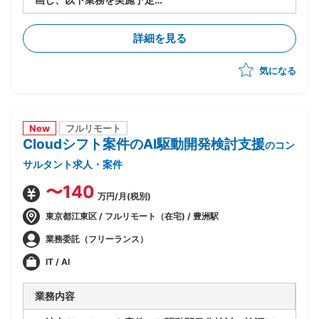
・PJ規模は500人月以上
-進捗/品質/課題管理
詳細を見る
-リカバリー時の要因分析/リカバリープランの策定
-各種ドキュメントの作成
気になる
New
フルリモート
Cloudシフト案件のAI駆動開発検討支援
のコン
サルタント求人・案件
〜140
万円/月(税別)
東京都江東区 / フルリモート（在宅) / 豊洲駅
業務委託（フリーランス）
IT / AI
業務内容