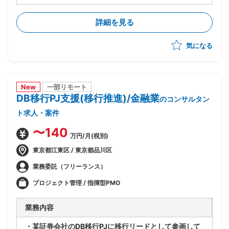
・外部環境(全銀仕様/競合他社/AI等技術動向)を踏まえ
たあるべき業務姿の検討
詳細を見る
・上記を実現するTo-Beアーキテクチャの立案
・銀行企画部門に入り込み/調査/論点整理/構想書作成
気になる
までを自走
New
一部リモート
DB移行PJ支援(移行推進)/金融業
のコンサルタン
ト求人・案件
〜140
万円/月(税別)
東京都江東区 / 東京都品川区
業務委託（フリーランス）
プロジェクト管理 / 指揮型PMO
業務内容
・某証券会社のDB移行PJに移行リードとして参画して