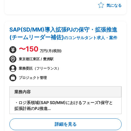
気になる
・ベンダー統制及びチームコミュニケーションの推進
SAP(SD/MM)導入拡張PJの保守・拡張推進
(チームリーダー補佐)
のコンサルタント求人・案件
〜150
万円/月(税別)
東京都江東区 / 豊洲駅
業務委託（フリーランス）
プロジェクト管理
業務内容
・ロジ系領域(SAP SD/MM)におけるフェーズ1保守と
拡張計画のPJ推進
・要員管理、進捗管理、タスク管理を担当
・設計レビューの実施
詳細を見る
・関係者調整(エンドユーザ・ベンダー・オフショア開