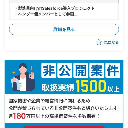
・製造業向けのSalesforce導入プロジェクト
・ベンダー側メンバーとして参画
・世界各国の拠点でのSalesforce共有に向けて、北
米・EU拠点へのSales Cloudの導入からスタート(全て
詳細を見る
標準)
・10月までPoCを実施し、その後本格展開の予定
気になる