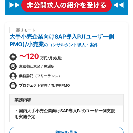
一部リモート
大手小売企業向けSAP導入PJ(ユーザー側
PMO)/小売業
のコンサルタント求人・案件
〜120
万円/月(税別)
東京都江東区 / 豊洲駅
業務委託（フリーランス）
プロジェクト管理 / 管理型PMO
業務内容
・国内大手小売企業向けSAP導入PJのユーザー側支援
を実施予定
・要件定義/設計フェーズ(2026年7月~9月)を担当
・顧客社内の合意形成
詳細を見る