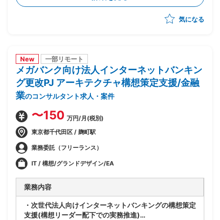
合的な管理
気になる
-製造/単体/結合/総合テスト(3パラレル進行)の全体ス
ケジュール管理
-PJ運営ルールの策定/開発環境整備
-顧客/BP社間の調整/報告資料作成
New
一部リモート
メガバンク向け法人インターネットバンキン
グ更改PJ アーキテクチャ構想策定支援/金融
業
のコンサルタント求人・案件
〜150
万円/月(税別)
東京都千代田区 / 麹町駅
業務委託（フリーランス）
IT / 構想/グランドデザイン/EA
業務内容
・次世代法人向けインターネットバンキングの構想策定
支援(構想リーダー配下での実務推進)