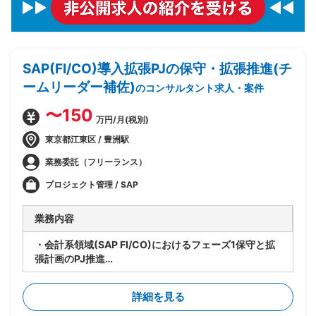
SAP(FI/CO)導入拡張PJの保守・拡張推進(チ
ームリーダー補佐)
のコンサルタント求人・案件
〜150
万円/月(税別)
東京都江東区 / 豊洲駅
業務委託（フリーランス）
プロジェクト管理 / SAP
業務内容
・会計系領域(SAP FI/CO)におけるフェーズ1保守と拡
張計画のPJ推進
・要員管理、進捗管理、タスク管理を担当
・設計レビューの実施
詳細を見る
・関係者調整(エンドユーザ・ベンダー・オフショア開
発メンバ間)