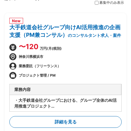
募集中のみ表示
New
大手鉄道会社グループ向けAI活用推進の企画
支援（PM兼コンサル）
のコンサルタント求人・案件
〜120
万円/月(税別)
神奈川県横浜市
業務委託（フリーランス）
プロジェクト管理 / PM
業務内容
・大手鉄道会社グループにおける、グループ全体のAI活
用推進プロジェクト
・要件が固まっていない段階から顧客に入り、業務プロ
セスの整理とAI活用方針の設計を担当
詳細を見る
・顧客の業務プロセスのヒアリング・可視化・整理
・課題の洗い出しと、AI活用による解決可能性の見極