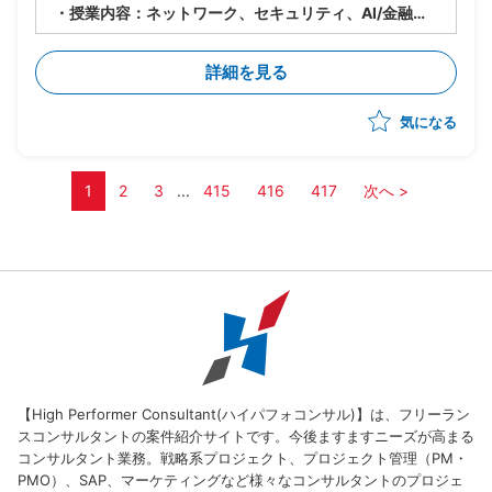
・授業内容：ネットワーク、セキュリティ、AI/金融工
学(高校生向けのため企業におけるお金の話)、情報Ⅰ
・授業日：月曜(9:40～12:40、13:15～15:30)、水曜
詳細を見る
(9:40～12:00)
・2クラス、50人弱程度の生徒が対象
気になる
・その他、授業に使うコンテンツの制作やテスト作成、
評価など含め合計0.5人月稼働
・学生相手のため、授業内容の難易度は基礎レベルを教
え、学生に興味を持たせたり覚えてもらうことが重要
1
2
3
...
415
416
417
次へ >
【High Performer Consultant(ハイパフォコンサル)】は、フリーラン
スコンサルタントの案件紹介サイトです。今後ますますニーズが高まる
コンサルタント業務。戦略系プロジェクト、プロジェクト管理（PM・
PMO）、SAP、マーケティングなど様々なコンサルタントのプロジェ