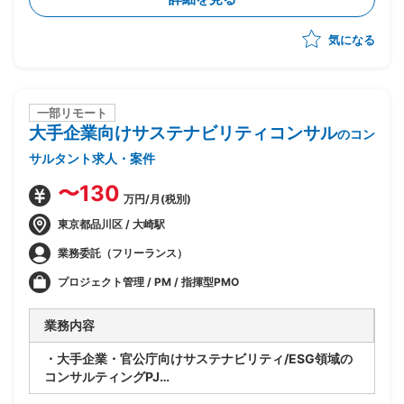
・将来SAP展開に向けたスコープと優先順位整理
・経営層および各社内推進リードの意識改革推進
気になる
・進捗/課題/品質/リスク/コスト管理
・各種ドキュメントの作成
一部リモート
大手企業向けサステナビリティコンサル
のコン
サルタント求人・案件
〜130
万円/月(税別)
東京都品川区 / 大崎駅
業務委託（フリーランス）
プロジェクト管理 / PM / 指揮型PMO
業務内容
・大手企業・官公庁向けサステナビリティ/ESG領域の
コンサルティングPJ
・ベンダー側コンサルタントとして提案・構想策定から