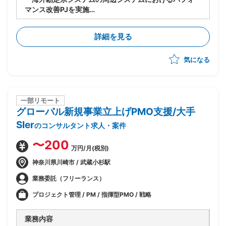
マンス改善PJを実施
・今期(基礎検討フェーズ)における、現存データを保持
しつつパフォーマンスを改善するソリューションの検討
詳細を見る
を主導
気になる
一部リモート
グローバル新規事業立上げPMO支援/大手
SIer
のコンサルタント求人・案件
〜200
万円/月(税別)
神奈川県川崎市 / 武蔵小杉駅
業務委託（フリーランス）
プロジェクト管理 / PM / 指揮型PMO / 戦略
業務内容