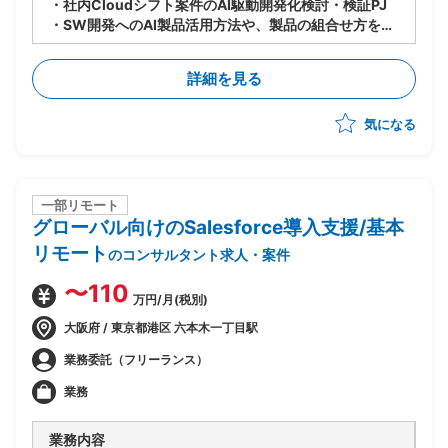
・社内Cloudシフト案件のAI駆動開発化検討・検証PJ
・SW開発へのAI製品活用方法や、製品の組合せ方を検
討し、PJへのスキルトランスファーを推進
・9〜10月：ASTRAReq×GitLab Duoでの設計手順検
詳細を見る
討・作成、概算見積もり根拠数値の収集の実施
・11〜1月：見積もり精度向上のための追加検証を実施
気になる
一部リモート
グローバル向けのSalesforce導入支援/基本
リモート
のコンサルタント求人・案件
〜110
万円/月(税別)
大阪府 / 東京都港区 六本木一丁目駅
業務委託（フリーランス）
業務
業務内容