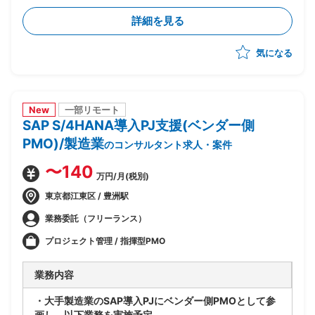
・財務会計管理および決算処理に関するコンサルティン
詳細を見る
グ、導入支援
・固定資産管理、建設仮勘定領域の要件定義、設計支援
気になる
・SD、MM、FICOモジュール間の連携要件整理、調整
New
一部リモート
SAP S/4HANA導入PJ支援(ベンダー側
PMO)/製造業
のコンサルタント求人・案件
〜140
万円/月(税別)
東京都江東区 / 豊洲駅
業務委託（フリーランス）
プロジェクト管理 / 指揮型PMO
業務内容
・大手製造業のSAP導入PJにベンダー側PMOとして参
画し、以下業務を実施予定