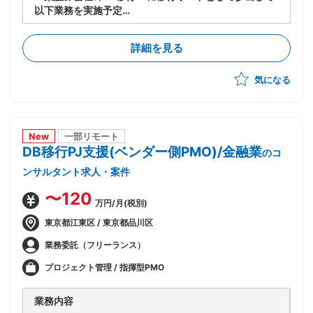
以下業務を実施予定
-移行計画の作成
-移行方式検討/本番移行対策の立案
詳細を見る
-移行ツール作成に関する計画策定/推進
-移行リハーサル～移行本番～移行後支援までの全体推
気になる
進
-移行関連作業全般の進行管理/課題対応
New
一部リモート
DB移行PJ支援(ベンダー側PMO)/金融業
のコ
ンサルタント求人・案件
〜120
万円/月(税別)
東京都江東区 / 東京都品川区
業務委託（フリーランス）
プロジェクト管理 / 指揮型PMO
業務内容