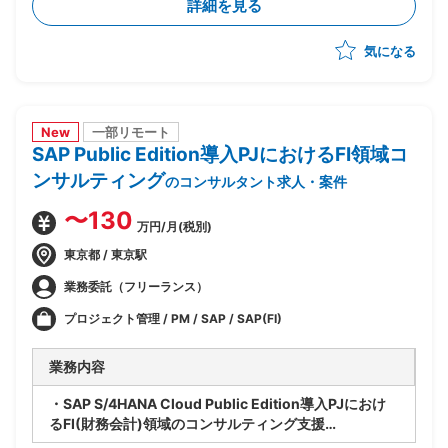
詳細を見る
ー化や顧客アプローチへの参画等、多面的に貢献範囲を
拡大
気になる
New
一部リモート
SAP Public Edition導入PJにおけるFI領域コ
ンサルティング
のコンサルタント求人・案件
〜130
万円/月(税別)
東京都 / 東京駅
業務委託（フリーランス）
プロジェクト管理 / PM / SAP / SAP(FI)
業務内容
・SAP S/4HANA Cloud Public Edition導入PJにおけ
るFI(財務会計)領域のコンサルティング支援
・ベンダー側、SAPコンサルタントポジション