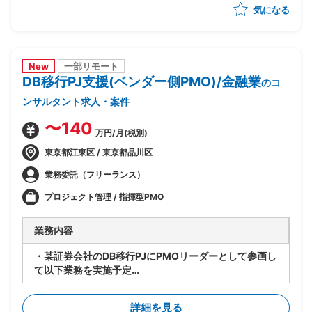
気になる
め・優先順位付け
・AI活用方針の策定と、フェーズ設計・実行計画への落
とし込み
・顧客の経営層・現場双方との合意形成、ステークホル
ダーマネジメント
New
一部リモート
DB移行PJ支援(ベンダー側PMO)/金融業
・後続フェーズに向けた要件整理と、開発チームへの引
のコ
き継ぎ
ンサルタント求人・案件
〜140
万円/月(税別)
東京都江東区 / 東京都品川区
業務委託（フリーランス）
プロジェクト管理 / 指揮型PMO
業務内容
・某証券会社のDB移行PJにPMOリーダーとして参画し
て以下業務を実施予定
-SAP ASE→DB2マイグレーションPJ全体の進捗管理/
情報収集
詳細を見る
-開発BP社の進捗状況/障害解消状況/移行対応状況の総