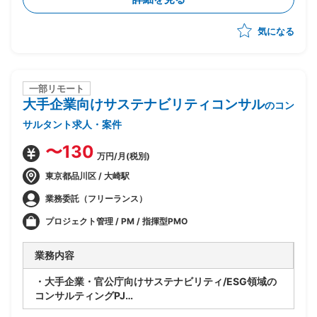
・将来SAP展開に向けたスコープと優先順位整理
・経営層および各社内推進リードの意識改革推進
気になる
・進捗/課題/品質/リスク/コスト管理
・各種ドキュメントの作成
一部リモート
大手企業向けサステナビリティコンサル
のコン
サルタント求人・案件
〜130
万円/月(税別)
東京都品川区 / 大崎駅
業務委託（フリーランス）
プロジェクト管理 / PM / 指揮型PMO
業務内容
・大手企業・官公庁向けサステナビリティ/ESG領域の
コンサルティングPJ
・ベンダー側コンサルタントとして提案・構想策定から