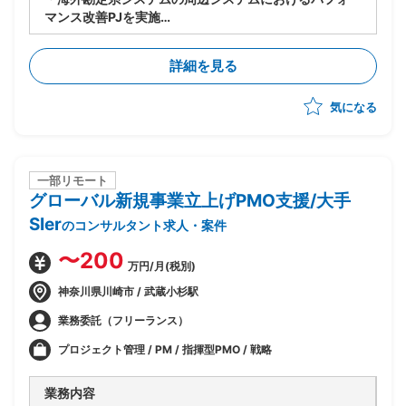
マンス改善PJを実施
・今期(基礎検討フェーズ)における、現存データを保持
しつつパフォーマンスを改善するソリューションの検討
詳細を見る
を主導
気になる
一部リモート
グローバル新規事業立上げPMO支援/大手
SIer
のコンサルタント求人・案件
〜200
万円/月(税別)
神奈川県川崎市 / 武蔵小杉駅
業務委託（フリーランス）
プロジェクト管理 / PM / 指揮型PMO / 戦略
業務内容