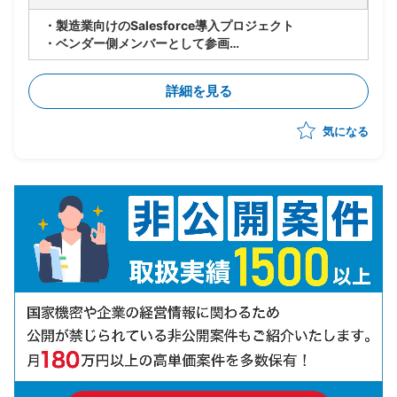
・製造業向けのSalesforce導入プロジェクト
・ベンダー側メンバーとして参画
・世界各国の拠点でのSalesforce共有に向けて、北
米・EU拠点へのSales Cloudの導入からスタート(全て
詳細を見る
標準)
・10月までPoCを実施し、その後本格展開の予定
気になる