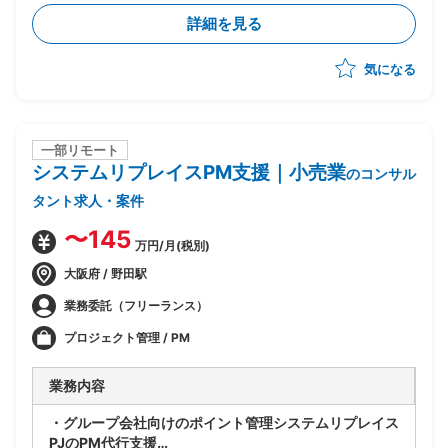
実行まで一気通貫でリード
詳細を見る
・CSRD・ISSB・SSBJ等の開示・規制対応支援および
コンサルティング
気になる
・プロジェクト推進、スケジュール/WBS管理、課題管
理、顧客伴走
・提案書作成やプレゼンテーション含む顧客への提案活
動
一部リモート
システムリプレイスPM支援｜小売業
のコンサル
タント求人・案件
〜145
万円/月(税別)
大阪府 / 野田駅
業務委託（フリーランス）
プロジェクト管理 / PM
業務内容
・グループ会社向けのポイント管理システムリプレイス
PJのPM代行支援