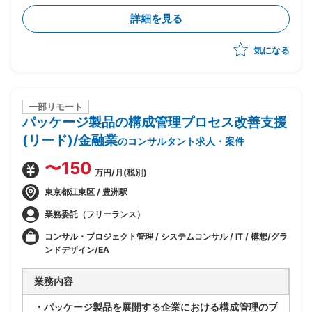
・既存アーキテクチャ(Windows Server等)は維持しつ
詳細を見る
つ、Azure基盤への移行・SaaS化を推進
・企画構想フェーズは完了済み、今後設計フェーズの予
気になる
定
・ビジネスとしてのSaaS(サービス仕様・提供形態・運
営方法)の検討を担当
・サービスビジネスを理解した上でのサービス仕様書作
成・サービス設計を実施
一部リモート
パッケージ製品の構成管理プロセス改善支援
・フェーズ前半〜中盤中心の想定(途中引き継ぎを見込
んだアサインとなる可能性あり)
(リード)/金融業
のコンサルタント求人・案件
〜150
万円/月(税別)
東京都江東区 / 豊洲駅
業務委託（フリーランス）
コンサル・プロジェクト管理 / システムコンサル / IT / 構想/グラ
ンドデザイン/EA
業務内容
・パッケージ製品を展開する企業における構成管理のプ