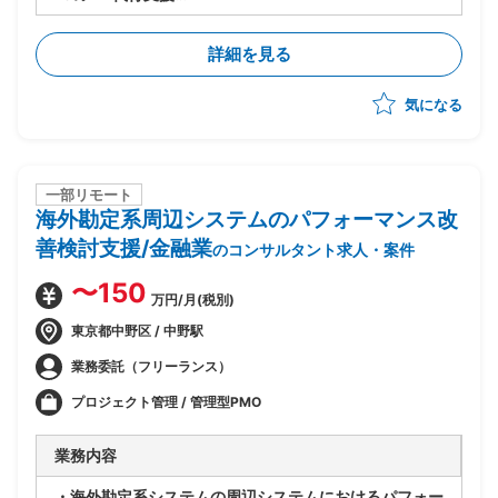
・製品選定から導入までを実施
・現行システムの課題分析、業務要件整理、要件定義
詳細を見る
・RFP作成、ベンダー選定および管理
・PJ計画策定、進捗・リスク管理、品質管理
気になる
・システム設計、開発、テスト計画・実施、データ移
行、ユーザートレーニング、導入支援を推進
・多数店舗のPOS切替の計画・調整・実行支援(複雑な
現場調整やトラブル対応を含む)
一部リモート
海外勘定系周辺システムのパフォーマンス改
善検討支援/金融業
のコンサルタント求人・案件
〜150
万円/月(税別)
東京都中野区 / 中野駅
業務委託（フリーランス）
プロジェクト管理 / 管理型PMO
業務内容
・海外勘定系システムの周辺システムにおけるパフォー