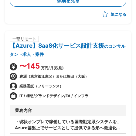
詳細を見る
・関係者調整(エンドユーザ・ベンダー・オフショア開
発メンバ間)
気になる
・ベンダー統制及びチームコミュニケーションの推進
一部リモート
【Azure】SaaS化サービス設計支援
のコンサル
タント求人・案件
〜145
万円/月(税別)
豊洲（東京都江東区）または梅田（大阪）
業務委託（フリーランス）
IT / 構想/グランドデザイン/EA / インフラ
業務内容
・現状オンプレで稼働している国際勘定系システムを、
Azure基盤上でサービスとして提供できる形へ最適化す
るPJ