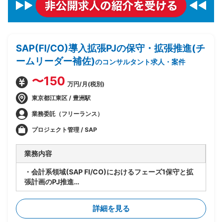
SAP(FI/CO)導入拡張PJの保守・拡張推進(チ
ームリーダー補佐)
のコンサルタント求人・案件
〜150
万円/月(税別)
東京都江東区 / 豊洲駅
業務委託（フリーランス）
プロジェクト管理 / SAP
業務内容
・会計系領域(SAP FI/CO)におけるフェーズ1保守と拡
張計画のPJ推進
・要員管理、進捗管理、タスク管理を担当
・設計レビューの実施
詳細を見る
・関係者調整(エンドユーザ・ベンダー・オフショア開
発メンバ間)