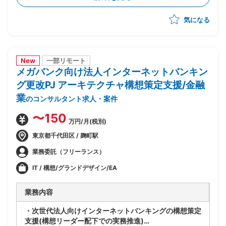
合的な管理
気になる
-製造/単体/結合/総合テスト(3パラレル進行)の全体ス
ケジュール管理
-PJ運営ルールの策定/開発環境整備
-顧客/BP社間の調整/報告資料作成
New
一部リモート
メガバンク向け法人インターネットバンキン
グ更改PJ アーキテクチャ構想策定支援/金融
業
のコンサルタント求人・案件
〜150
万円/月(税別)
東京都千代田区 / 麹町駅
業務委託（フリーランス）
IT / 構想/グランドデザイン/EA
業務内容
・次世代法人向けインターネットバンキングの構想策定
支援(構想リーダー配下での実務推進)