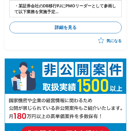
・某証券会社のDB移行PJにPMOリーダーとして参画し
て以下業務を実施予定
-製造/単体テストにおけるBP社検証物の確認・品質担
保
詳細を見る
-結合テスト～総合テストで発生する障害の管理・進行
統制
気になる
-障害管理台帳の運用/障害解消状況のトラッキング
-テスト品質基準の確認/品質面での顧客報告対応
-顧客/BP社間の調整/報告資料作成