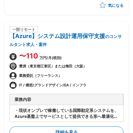
気になる
・ベンダー統制及びチームコミュニケーションの推進
一部リモート
【Azure】システム設計運用保守支援
のコンサ
ルタント求人・案件
〜110
万円/月(税別)
豊洲（東京都江東区）または梅田（大阪）
業務委託（フリーランス）
IT / 構想/グランドデザイン/EA / インフラ
業務内容
・現状オンプレで稼働している国際勘定系システムを、
Azure基盤上でサービスとして提供できる形へ最適化す
るPJ
・既存アーキテクチャ(Windows Server等)は維持しつ
詳細を見る