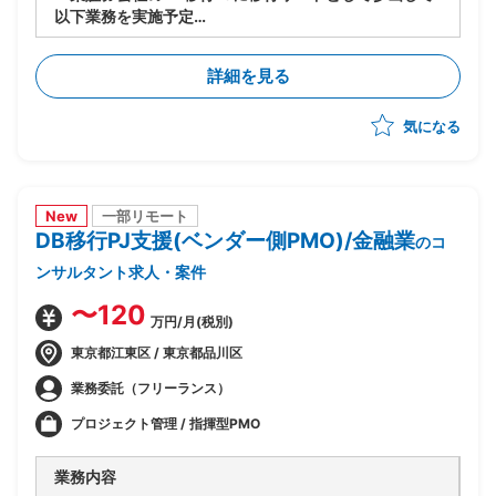
以下業務を実施予定
-移行計画の作成
-移行方式検討/本番移行対策の立案
詳細を見る
-移行ツール作成に関する計画策定/推進
-移行リハーサル～移行本番～移行後支援までの全体推
気になる
進
-移行関連作業全般の進行管理/課題対応
New
一部リモート
DB移行PJ支援(ベンダー側PMO)/金融業
のコ
ンサルタント求人・案件
〜120
万円/月(税別)
東京都江東区 / 東京都品川区
業務委託（フリーランス）
プロジェクト管理 / 指揮型PMO
業務内容