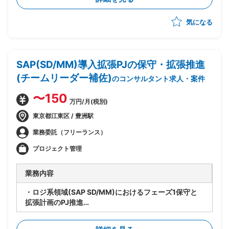
つ、Azure基盤への移行・SaaS化を推進
・企画構想フェーズは完了済み、今後設計フェーズの予
気になる
定
・システムとしてのSaaS(Azure上での技術的な実現方
式)の検討を担当
・上流ポジション担当が作成する予定のサービス仕様書
SAP(SD/MM)導入拡張PJの保守・拡張推進
作成・サービス設計を受けて、Azureでのシステム設計
~運用設計を実施
(チームリーダー補佐)
のコンサルタント求人・案件
・サービス運用形態・リリース方式の検討、それらのド
キュメント化への落とし込みを担当
〜150
万円/月(税別)
・アプリケーションチームとインフラチームの橋渡し役
として、インフラ標準化の方向性を協議・策定
東京都江東区 / 豊洲駅
・設計フェーズから参画し、そのまま運用・保守まで担
業務委託（フリーランス）
当予定(上流担当が抜けた後も長期的に残る前提)
プロジェクト管理
業務内容
・ロジ系領域(SAP SD/MM)におけるフェーズ1保守と
拡張計画のPJ推進
・要員管理、進捗管理、タスク管理を担当
・設計レビューの実施