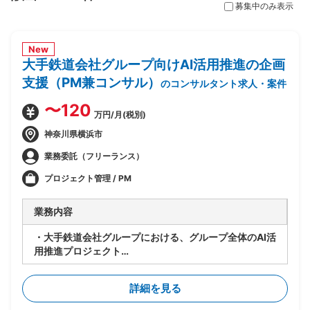
募集中のみ表示
New
大手鉄道会社グループ向けAI活用推進の企画
支援（PM兼コンサル）
のコンサルタント求人・案件
〜120
万円/月(税別)
神奈川県横浜市
業務委託（フリーランス）
プロジェクト管理 / PM
業務内容
・大手鉄道会社グループにおける、グループ全体のAI活
用推進プロジェクト
・要件が固まっていない段階から顧客に入り、業務プロ
セスの整理とAI活用方針の設計を担当
詳細を見る
・顧客の業務プロセスのヒアリング・可視化・整理
・課題の洗い出しと、AI活用による解決可能性の見極