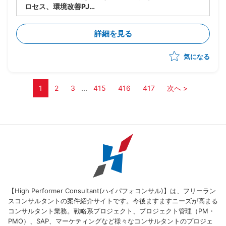
ロセス、環境改善PJ
・製品の生い立ちやカスタマイズの違いにより複数の構
成管理ツール、プロセスが混在している
詳細を見る
・現状のソースコード管理状態やプロセスの現状整理か
ら参画し、構成管理の標準プロセスを策定、導入、定着
気になる
化を図る
・現場のリードとして下記の業務実施想定
ー現状整理とヒアリング(ツールありきではなく、プ
ロセスの立て直しを軸に推進)
1
2
3
...
415
416
417
次へ >
ー現状分析、課題整理
ー構成管理ルールの策定
ー運用プロセス構築、定着化
ーその他付随する業務
【High Performer Consultant(ハイパフォコンサル)】は、フリーラン
スコンサルタントの案件紹介サイトです。今後ますますニーズが高まる
コンサルタント業務。戦略系プロジェクト、プロジェクト管理（PM・
PMO）、SAP、マーケティングなど様々なコンサルタントのプロジェ