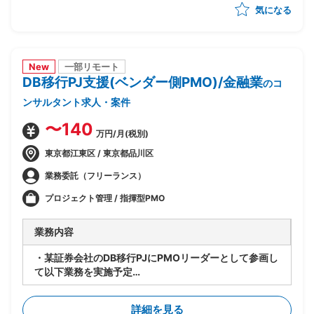
気になる
め・優先順位付け
・AI活用方針の策定と、フェーズ設計・実行計画への落
とし込み
・顧客の経営層・現場双方との合意形成、ステークホル
ダーマネジメント
New
一部リモート
DB移行PJ支援(ベンダー側PMO)/金融業
・後続フェーズに向けた要件整理と、開発チームへの引
のコ
き継ぎ
ンサルタント求人・案件
〜140
万円/月(税別)
東京都江東区 / 東京都品川区
業務委託（フリーランス）
プロジェクト管理 / 指揮型PMO
業務内容
・某証券会社のDB移行PJにPMOリーダーとして参画し
て以下業務を実施予定
-SAP ASE→DB2マイグレーションPJ全体の進捗管理/
情報収集
詳細を見る
-開発BP社の進捗状況/障害解消状況/移行対応状況の総