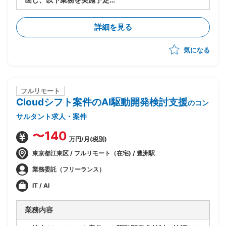
・PJ規模は500人月以上
-進捗/品質/課題管理
詳細を見る
-リカバリー時の要因分析/リカバリープランの策定
-各種ドキュメントの作成
気になる
フルリモート
Cloudシフト案件のAI駆動開発検討支援
のコン
サルタント求人・案件
〜140
万円/月(税別)
東京都江東区 / フルリモート（在宅) / 豊洲駅
業務委託（フリーランス）
IT / AI
業務内容