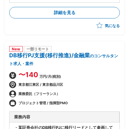
・外部環境(全銀仕様/競合他社/AI等技術動向)を踏まえ
たあるべき業務姿の検討
詳細を見る
・上記を実現するTo-Beアーキテクチャの立案
・銀行企画部門に入り込み/調査/論点整理/構想書作成
気になる
までを自走
New
一部リモート
DB移行PJ支援(移行推進)/金融業
のコンサルタン
ト求人・案件
〜140
万円/月(税別)
東京都江東区 / 東京都品川区
業務委託（フリーランス）
プロジェクト管理 / 指揮型PMO
業務内容
・某証券会社のDB移行PJに移行リードとして参画して