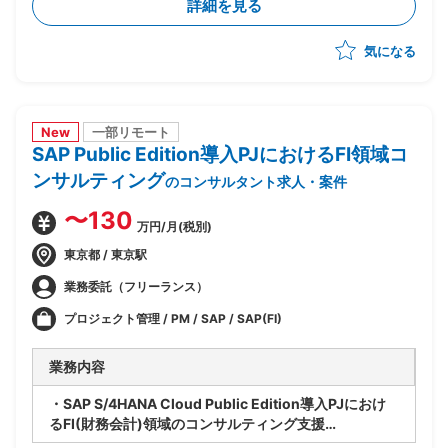
詳細を見る
ー化や顧客アプローチへの参画等、多面的に貢献範囲を
拡大
気になる
New
一部リモート
SAP Public Edition導入PJにおけるFI領域コ
ンサルティング
のコンサルタント求人・案件
〜130
万円/月(税別)
東京都 / 東京駅
業務委託（フリーランス）
プロジェクト管理 / PM / SAP / SAP(FI)
業務内容
・SAP S/4HANA Cloud Public Edition導入PJにおけ
るFI(財務会計)領域のコンサルティング支援
・ベンダー側、SAPコンサルタントポジション