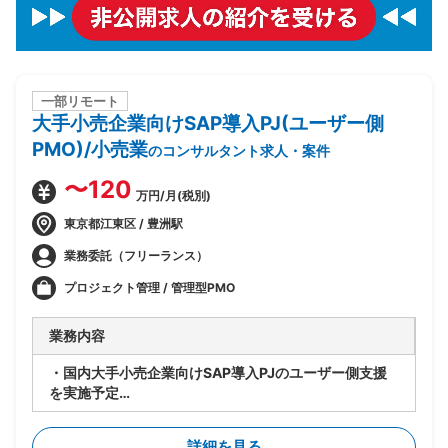
一部リモート
大手小売企業向けSAP導入PJ(ユーザー側
PMO)/小売業
のコンサルタント求人・案件
〜120
万円/月(税別)
東京都江東区 / 豊洲駅
業務委託（フリーランス）
プロジェクト管理 / 管理型PMO
業務内容
・国内大手小売企業向けSAP導入PJのユーザー側支援
を実施予定
・要件定義/設計フェーズ(2026年7月~9月)を担当
・顧客社内の合意形成
詳細を見る