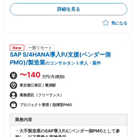
・財務会計管理および決算処理に関するコンサルティン
詳細を見る
グ、導入支援
・固定資産管理、建設仮勘定領域の要件定義、設計支援
気になる
・SD、MM、FICOモジュール間の連携要件整理、調整
New
一部リモート
SAP S/4HANA導入PJ支援(ベンダー側
PMO)/製造業
のコンサルタント求人・案件
〜140
万円/月(税別)
東京都江東区 / 豊洲駅
業務委託（フリーランス）
プロジェクト管理 / 指揮型PMO
業務内容
・大手製造業のSAP導入PJにベンダー側PMOとして参
画し、以下業務を実施予定