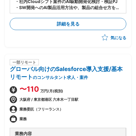
・社内Cloudシフト案件のAI駆動開発化検討・検証PJ
・SW開発へのAI製品活用方法や、製品の組合せ方を検
討し、PJへのスキルトランスファーを推進
・9〜10月：ASTRAReq×GitLab Duoでの設計手順検
詳細を見る
討・作成、概算見積もり根拠数値の収集の実施
・11〜1月：見積もり精度向上のための追加検証を実施
気になる
一部リモート
グローバル向けのSalesforce導入支援/基本
リモート
のコンサルタント求人・案件
〜110
万円/月(税別)
大阪府 / 東京都港区 六本木一丁目駅
業務委託（フリーランス）
業務
業務内容