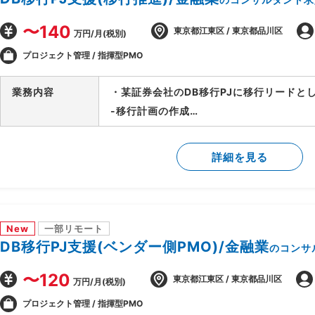
〜140
東京都江東区 / 東京都品川区
万円/月(税別)
プロジェクト管理 / 指揮型PMO
業務内容
・某証券会社のDB移行PJに移行リードと
-移行計画の作成
-移行方式検討/本番移行対策の立案
-移行ツール作成に関する計画策定/推進
詳細を見る
-移行リハーサル～移行本番～移行後支援
-移行関連作業全般の進行管理/課題対応
New
一部リモート
DB移行PJ支援(ベンダー側PMO)/金融業
のコンサ
〜120
東京都江東区 / 東京都品川区
万円/月(税別)
プロジェクト管理 / 指揮型PMO