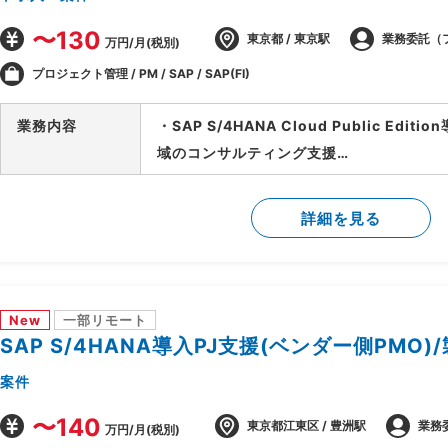
〜130
東京都 / 東京駅
業務委託（
万円/月(税別)
プロジェクト管理 / PM / SAP / SAP(FI)
業務内容
・SAP S/4HANA Cloud Public Edi
域のコンサルティング支援
・ベンダー側、SAPコンサルタントポジシ
・財務会計管理および決算処理に関するコ
詳細を見る
・固定資産管理、建設仮勘定領域の要件定
・SD、MM、FICOモジュール間の連携要
New
一部リモート
SAP S/4HANA導入PJ支援(ベンダー側PMO)
案件
〜140
東京都江東区 / 豊洲駅
業務
万円/月(税別)