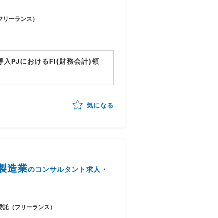
フリーランス）
tion導入PJにおけるFI(財務会計)領
ョン
ンサルティング、導入支援
気になる
義、設計支援
件整理、調整
/製造業
のコンサルタント求人・
委託（フリーランス）