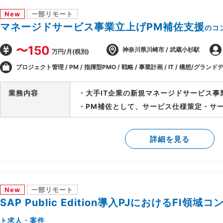
New
一部リモート
マネージドサービス事業立上げPM補佐支援
のコ
〜150
神奈川県川崎市 / 武蔵小杉駅
万円/月(税別)
プロジェクト管理 / PM / 指揮型PMO / 戦略 / 事業計画 / IT / 構想/グランドデ
業務内容
・大手IT企業の新規マネージドサービス事
・PM補佐として、サービス仕様策定・サ
等、立上げ全体をリード
・立上げ後はサービス運用のリードを担当
詳細を見る
ーチへの参画等、多面的に貢献範囲を拡大
New
一部リモート
SAP Public Edition導入PJにおけるFI領
ト求人・案件