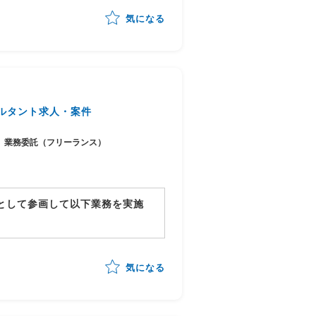
気になる
化・整理
可能性の見極め・優先順位付け
行計画への落とし込み
ステークホルダーマネジメント
チームへの引き継ぎ
ルタント求人・案件
業務委託（フリーランス）
ーとして参画して以下業務を実施
体の進捗管理/情報収集
行対応状況の総合的な管理
気になる
進行)の全体スケジュール管理