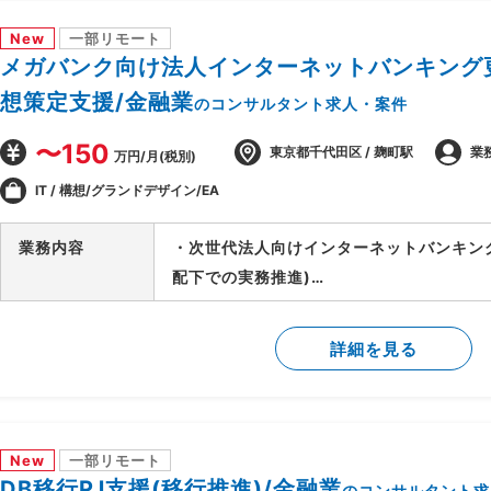
-顧客/BP社間の調整/報告資料作成
New
一部リモート
メガバンク向け法人インターネットバンキング更
想策定支援/金融業
のコンサルタント求人・案件
〜150
東京都千代田区 / 麹町駅
業
万円/月(税別)
IT / 構想/グランドデザイン/EA
業務内容
・次世代法人向けインターネットバンキン
配下での実務推進)
・外部環境(全銀仕様/競合他社/AI等技術
検討
詳細を見る
・上記を実現するTo-Beアーキテクチャの
・銀行企画部門に入り込み/調査/論点整理
New
一部リモート
DB移行PJ支援(移行推進)/金融業
のコンサルタント求