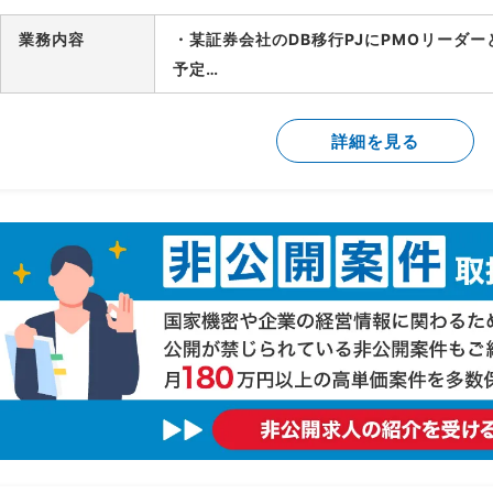
業務内容
・某証券会社のDB移行PJにPMOリーダ
予定
-製造/単体テストにおけるBP社検証物の
-結合テスト～総合テストで発生する障害
詳細を見る
-障害管理台帳の運用/障害解消状況のトラ
-テスト品質基準の確認/品質面での顧客報
-顧客/BP社間の調整/報告資料作成