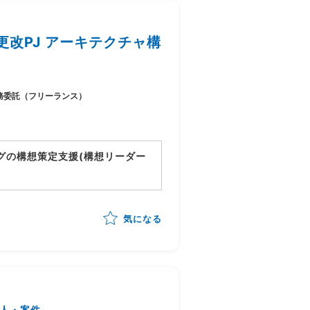
改PJ アーキテクチャ構
務委託（フリーランス）
グの構想策定支援(構想リーダー
動向)を踏まえたあるべき業務姿の
気になる
立案
/構想書作成までを自走
人・案件