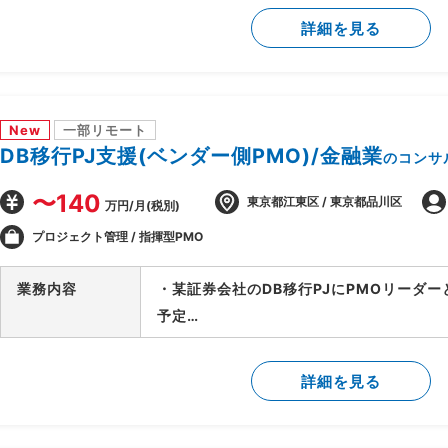
用方針の設計を担当
詳細を見る
・顧客の業務プロセスのヒアリング・可視
・課題の洗い出しと、AI活用による解決
・AI活用方針の策定と、フェーズ設計・実
・顧客の経営層・現場双方との合意形成、
New
一部リモート
・後続フェーズに向けた要件整理と、開発
DB移行PJ支援(ベンダー側PMO)/金融業
のコンサ
〜140
東京都江東区 / 東京都品川区
万円/月(税別)
プロジェクト管理 / 指揮型PMO
業務内容
・某証券会社のDB移行PJにPMOリーダ
予定
-SAP ASE→DB2マイグレーションPJ全
-開発BP社の進捗状況/障害解消状況/移
詳細を見る
-製造/単体/結合/総合テスト(3パラレル
-PJ運営ルールの策定/開発環境整備