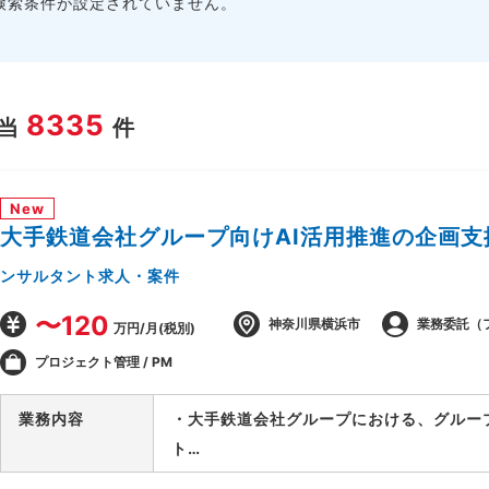
検索条件が設定されていません。
8335
当
件
New
大手鉄道会社グループ向けAI活用推進の企画支
ンサルタント求人・案件
〜120
神奈川県横浜市
業務委託（
万円/月(税別)
プロジェクト管理 / PM
業務内容
・大手鉄道会社グループにおける、グルー
ト
・要件が固まっていない段階から顧客に入