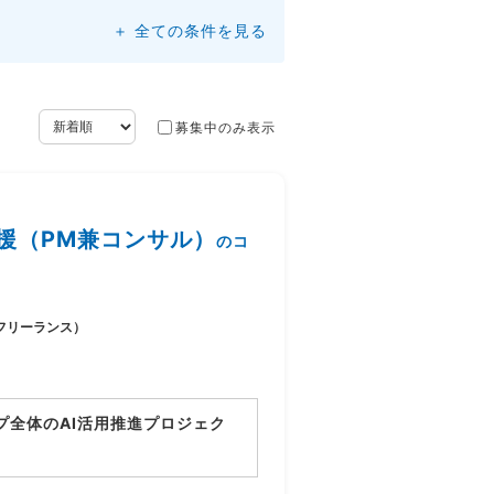
＋ 全ての条件を見る
募集中のみ表示
援（PM兼コンサル）
のコ
フリーランス）
プ全体のAI活用推進プロジェク
り、業務プロセスの整理とAI活