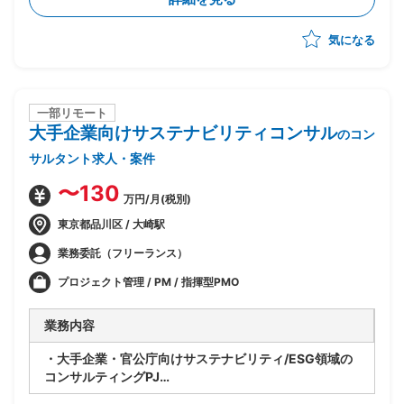
・将来SAP展開に向けたスコープと優先順位整理
・経営層および各社内推進リードの意識改革推進
気になる
・進捗/課題/品質/リスク/コスト管理
・各種ドキュメントの作成
一部リモート
大手企業向けサステナビリティコンサル
のコン
サルタント求人・案件
〜130
万円/月(税別)
東京都品川区 / 大崎駅
業務委託（フリーランス）
プロジェクト管理 / PM / 指揮型PMO
業務内容
・大手企業・官公庁向けサステナビリティ/ESG領域の
コンサルティングPJ
・ベンダー側コンサルタントとして提案・構想策定から