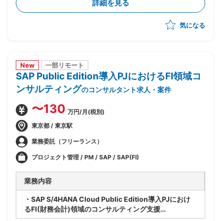
詳細を見る
ー化や顧客アプローチへの参画等、多面的に貢献範囲を
拡大
気になる
New
一部リモート
SAP Public Edition導入PJにおけるFI領域コ
ンサルティング
のコンサルタント求人・案件
〜130
万円/月(税別)
東京都 / 東京駅
業務委託（フリーランス）
プロジェクト管理 / PM / SAP / SAP(FI)
業務内容
・SAP S/4HANA Cloud Public Edition導入PJにおけ
るFI(財務会計)領域のコンサルティング支援
・ベンダー側、SAPコンサルタントポジション