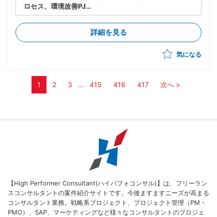
ロセス、環境改善PJ
・製品の生い立ちやカスタマイズの違いにより複数の構
成管理ツール、プロセスが混在している
詳細を見る
・現状のソースコード管理状態やプロセスの現状整理か
ら参画し、構成管理の標準プロセスを策定、導入、定着
気になる
化を図る
・現場のリードとして下記の業務実施想定
ー現状整理とヒアリング(ツールありきではなく、プ
ロセスの立て直しを軸に推進)
1
2
3
...
415
416
417
次へ >
ー現状分析、課題整理
ー構成管理ルールの策定
ー運用プロセス構築、定着化
ーその他付随する業務
【High Performer Consultant(ハイパフォコンサル)】は、フリーラン
スコンサルタントの案件紹介サイトです。今後ますますニーズが高まる
コンサルタント業務。戦略系プロジェクト、プロジェクト管理（PM・
PMO）、SAP、マーケティングなど様々なコンサルタントのプロジェ