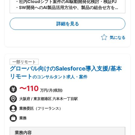
・社内Cloudシフト案件のAI駆動開発化検討・検証PJ
・SW開発へのAI製品活用方法や、製品の組合せ方を検
討し、PJへのスキルトランスファーを推進
・9〜10月：ASTRAReq×GitLab Duoでの設計手順検
詳細を見る
討・作成、概算見積もり根拠数値の収集の実施
・11〜1月：見積もり精度向上のための追加検証を実施
気になる
一部リモート
グローバル向けのSalesforce導入支援/基本
リモート
のコンサルタント求人・案件
〜110
万円/月(税別)
大阪府 / 東京都港区 六本木一丁目駅
業務委託（フリーランス）
業務
業務内容