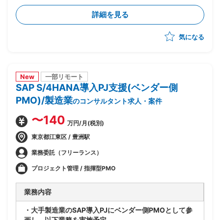
・財務会計管理および決算処理に関するコンサルティン
詳細を見る
グ、導入支援
・固定資産管理、建設仮勘定領域の要件定義、設計支援
気になる
・SD、MM、FICOモジュール間の連携要件整理、調整
New
一部リモート
SAP S/4HANA導入PJ支援(ベンダー側
PMO)/製造業
のコンサルタント求人・案件
〜140
万円/月(税別)
東京都江東区 / 豊洲駅
業務委託（フリーランス）
プロジェクト管理 / 指揮型PMO
業務内容
・大手製造業のSAP導入PJにベンダー側PMOとして参
画し、以下業務を実施予定