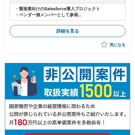
・製造業向けのSalesforce導入プロジェクト
・ベンダー側メンバーとして参画
・世界各国の拠点でのSalesforce共有に向けて、北
米・EU拠点へのSales Cloudの導入からスタート(全て
詳細を見る
標準)
・10月までPoCを実施し、その後本格展開の予定
気になる