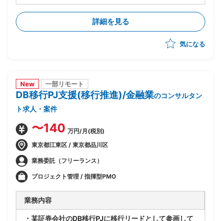
・外部環境(全銀仕様/競合他社/AI等技術動向)を踏まえ
たあるべき業務姿の検討
詳細を見る
・上記を実現するTo-Beアーキテクチャの立案
・銀行企画部門に入り込み/調査/論点整理/構想書作成
気になる
までを自走
New
一部リモート
DB移行PJ支援(移行推進)/金融業
のコンサルタン
ト求人・案件
〜140
万円/月(税別)
東京都江東区 / 東京都品川区
業務委託（フリーランス）
プロジェクト管理 / 指揮型PMO
業務内容
・某証券会社のDB移行PJに移行リードとして参画して