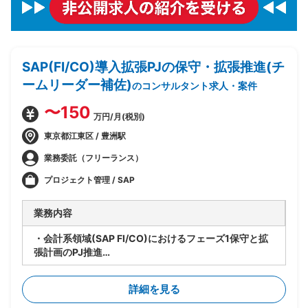
SAP(FI/CO)導入拡張PJの保守・拡張推進(チ
ームリーダー補佐)
のコンサルタント求人・案件
〜150
万円/月(税別)
東京都江東区 / 豊洲駅
業務委託（フリーランス）
プロジェクト管理 / SAP
業務内容
・会計系領域(SAP FI/CO)におけるフェーズ1保守と拡
張計画のPJ推進
・要員管理、進捗管理、タスク管理を担当
・設計レビューの実施
詳細を見る
・関係者調整(エンドユーザ・ベンダー・オフショア開
発メンバ間)