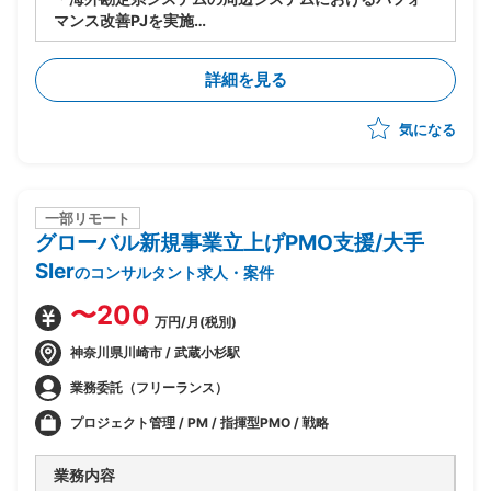
マンス改善PJを実施
・今期(基礎検討フェーズ)における、現存データを保持
しつつパフォーマンスを改善するソリューションの検討
詳細を見る
を主導
気になる
一部リモート
グローバル新規事業立上げPMO支援/大手
SIer
のコンサルタント求人・案件
〜200
万円/月(税別)
神奈川県川崎市 / 武蔵小杉駅
業務委託（フリーランス）
プロジェクト管理 / PM / 指揮型PMO / 戦略
業務内容