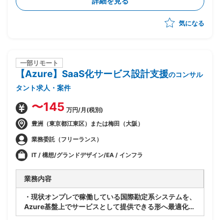
詳細を見る
・関係者調整(エンドユーザ・ベンダー・オフショア開
発メンバ間)
気になる
・ベンダー統制及びチームコミュニケーションの推進
一部リモート
【Azure】SaaS化サービス設計支援
のコンサル
タント求人・案件
〜145
万円/月(税別)
豊洲（東京都江東区）または梅田（大阪）
業務委託（フリーランス）
IT / 構想/グランドデザイン/EA / インフラ
業務内容
・現状オンプレで稼働している国際勘定系システムを、
Azure基盤上でサービスとして提供できる形へ最適化す
るPJ