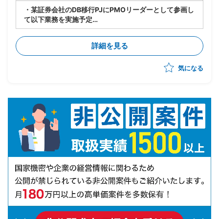
・某証券会社のDB移行PJにPMOリーダーとして参画し
て以下業務を実施予定
-製造/単体テストにおけるBP社検証物の確認・品質担
保
詳細を見る
-結合テスト～総合テストで発生する障害の管理・進行
統制
気になる
-障害管理台帳の運用/障害解消状況のトラッキング
-テスト品質基準の確認/品質面での顧客報告対応
-顧客/BP社間の調整/報告資料作成