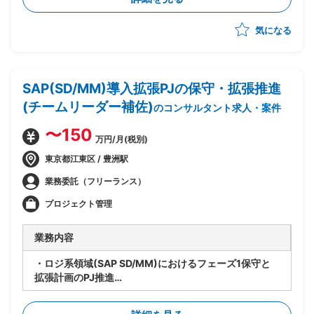
つ、Azure基盤への移行・SaaS化を推進
・企画構想フェーズは完了済み、今後設計フェーズの予
気になる
定
・システムとしてのSaaS(Azure上での技術的な実現方
式)の検討を担当
・上流ポジション担当が作成する予定のサービス仕様書
SAP(SD/MM)導入拡張PJの保守・拡張推進
作成・サービス設計を受けて、Azureでのシステム設計
~運用設計を実施
(チームリーダー補佐)
のコンサルタント求人・案件
・サービス運用形態・リリース方式の検討、それらのド
キュメント化への落とし込みを担当
〜150
万円/月(税別)
・アプリケーションチームとインフラチームの橋渡し役
として、インフラ標準化の方向性を協議・策定
東京都江東区 / 豊洲駅
・設計フェーズから参画し、そのまま運用・保守まで担
業務委託（フリーランス）
当予定(上流担当が抜けた後も長期的に残る前提)
プロジェクト管理
業務内容
・ロジ系領域(SAP SD/MM)におけるフェーズ1保守と
拡張計画のPJ推進
・要員管理、進捗管理、タスク管理を担当
・設計レビューの実施