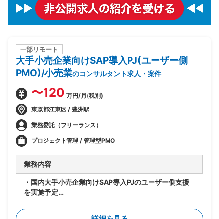
一部リモート
大手小売企業向けSAP導入PJ(ユーザー側
PMO)/小売業
のコンサルタント求人・案件
〜120
万円/月(税別)
東京都江東区 / 豊洲駅
業務委託（フリーランス）
プロジェクト管理 / 管理型PMO
業務内容
・国内大手小売企業向けSAP導入PJのユーザー側支援
を実施予定
・要件定義/設計フェーズ(2026年7月~9月)を担当
・顧客社内の合意形成
詳細を見る