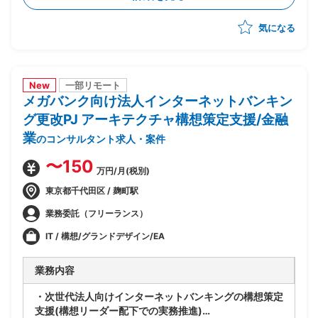
合的な管理
気になる
-製造/単体/結合/総合テスト(3パラレル進行)の全体ス
ケジュール管理
-PJ運営ルールの策定/開発環境整備
-顧客/BP社間の調整/報告資料作成
New
一部リモート
メガバンク向け法人インターネットバンキン
グ更改PJ アーキテクチャ構想策定支援/金融
業
のコンサルタント求人・案件
〜150
万円/月(税別)
東京都千代田区 / 麹町駅
業務委託（フリーランス）
IT / 構想/グランドデザイン/EA
業務内容
・次世代法人向けインターネットバンキングの構想策定
支援(構想リーダー配下での実務推進)