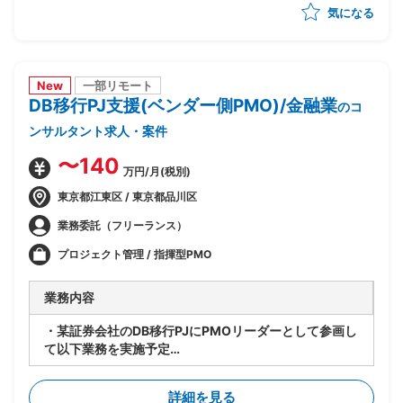
気になる
め・優先順位付け
・AI活用方針の策定と、フェーズ設計・実行計画への落
とし込み
・顧客の経営層・現場双方との合意形成、ステークホル
ダーマネジメント
New
一部リモート
DB移行PJ支援(ベンダー側PMO)/金融業
・後続フェーズに向けた要件整理と、開発チームへの引
のコ
き継ぎ
ンサルタント求人・案件
〜140
万円/月(税別)
東京都江東区 / 東京都品川区
業務委託（フリーランス）
プロジェクト管理 / 指揮型PMO
業務内容
・某証券会社のDB移行PJにPMOリーダーとして参画し
て以下業務を実施予定
-SAP ASE→DB2マイグレーションPJ全体の進捗管理/
情報収集
詳細を見る
-開発BP社の進捗状況/障害解消状況/移行対応状況の総