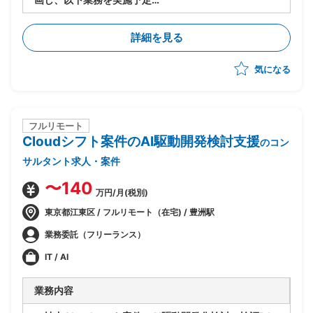
・PJ規模は500人月以上
-進捗/品質/課題管理
詳細を見る
-リカバリー時の要因分析/リカバリープランの策定
-各種ドキュメントの作成
気になる
フルリモート
Cloudシフト案件のAI駆動開発検討支援
のコン
サルタント求人・案件
〜140
万円/月(税別)
東京都江東区 / フルリモート（在宅) / 豊洲駅
業務委託（フリーランス）
IT / AI
業務内容