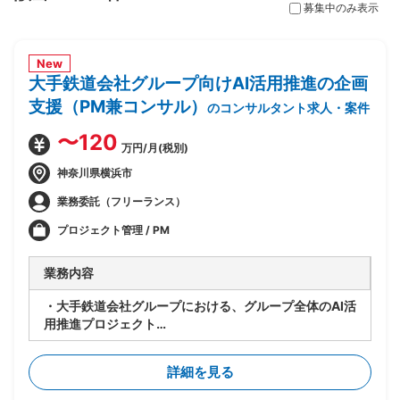
募集中のみ表示
New
大手鉄道会社グループ向けAI活用推進の企画
支援（PM兼コンサル）
のコンサルタント求人・案件
〜120
万円/月(税別)
神奈川県横浜市
業務委託（フリーランス）
プロジェクト管理 / PM
業務内容
・大手鉄道会社グループにおける、グループ全体のAI活
用推進プロジェクト
・要件が固まっていない段階から顧客に入り、業務プロ
セスの整理とAI活用方針の設計を担当
詳細を見る
・顧客の業務プロセスのヒアリング・可視化・整理
・課題の洗い出しと、AI活用による解決可能性の見極