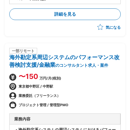
・製品選定から導入までを実施
・現行システムの課題分析、業務要件整理、要件定義
詳細を見る
・RFP作成、ベンダー選定および管理
・PJ計画策定、進捗・リスク管理、品質管理
気になる
・システム設計、開発、テスト計画・実施、データ移
行、ユーザートレーニング、導入支援を推進
・多数店舗のPOS切替の計画・調整・実行支援(複雑な
現場調整やトラブル対応を含む)
一部リモート
海外勘定系周辺システムのパフォーマンス改
善検討支援/金融業
のコンサルタント求人・案件
〜150
万円/月(税別)
東京都中野区 / 中野駅
業務委託（フリーランス）
プロジェクト管理 / 管理型PMO
業務内容
・海外勘定系システムの周辺システムにおけるパフォー