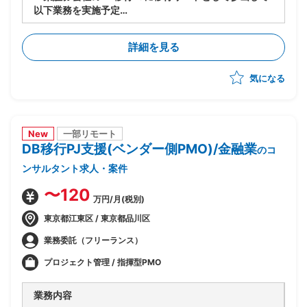
以下業務を実施予定
-移行計画の作成
-移行方式検討/本番移行対策の立案
詳細を見る
-移行ツール作成に関する計画策定/推進
-移行リハーサル～移行本番～移行後支援までの全体推
気になる
進
-移行関連作業全般の進行管理/課題対応
New
一部リモート
DB移行PJ支援(ベンダー側PMO)/金融業
のコ
ンサルタント求人・案件
〜120
万円/月(税別)
東京都江東区 / 東京都品川区
業務委託（フリーランス）
プロジェクト管理 / 指揮型PMO
業務内容