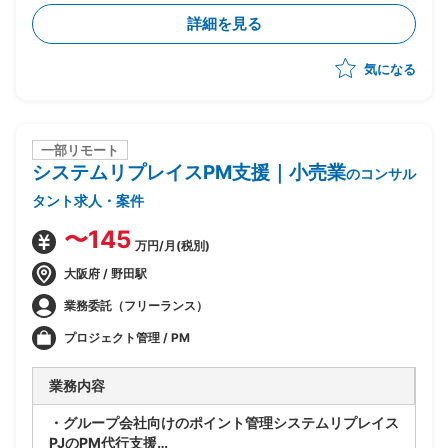
実行まで一気通貫でリード
詳細を見る
・CSRD・ISSB・SSBJ等の開示・規制対応支援および
コンサルティング
気になる
・プロジェクト推進、スケジュール/WBS管理、課題管
理、顧客伴走
・提案書作成やプレゼンテーション含む顧客への提案活
動
一部リモート
システムリプレイスPM支援｜小売業
のコンサル
タント求人・案件
〜145
万円/月(税別)
大阪府 / 野田駅
業務委託（フリーランス）
プロジェクト管理 / PM
業務内容
・グループ会社向けのポイント管理システムリプレイス
PJのPM代行支援