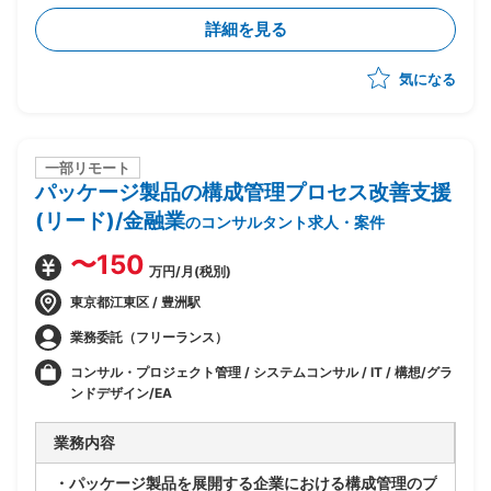
・既存アーキテクチャ(Windows Server等)は維持しつ
詳細を見る
つ、Azure基盤への移行・SaaS化を推進
・企画構想フェーズは完了済み、今後設計フェーズの予
気になる
定
・ビジネスとしてのSaaS(サービス仕様・提供形態・運
営方法)の検討を担当
・サービスビジネスを理解した上でのサービス仕様書作
成・サービス設計を実施
一部リモート
パッケージ製品の構成管理プロセス改善支援
・フェーズ前半〜中盤中心の想定(途中引き継ぎを見込
んだアサインとなる可能性あり)
(リード)/金融業
のコンサルタント求人・案件
〜150
万円/月(税別)
東京都江東区 / 豊洲駅
業務委託（フリーランス）
コンサル・プロジェクト管理 / システムコンサル / IT / 構想/グラ
ンドデザイン/EA
業務内容
・パッケージ製品を展開する企業における構成管理のプ