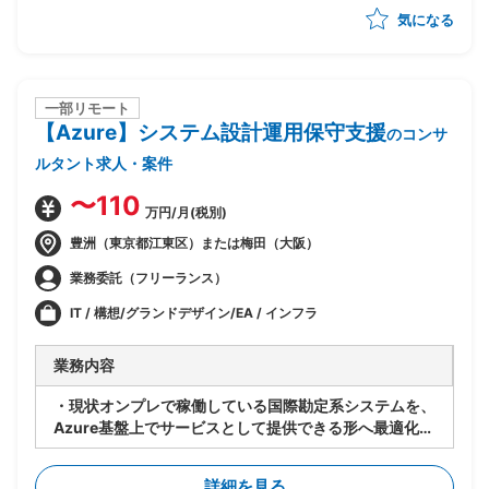
気になる
・ベンダー統制及びチームコミュニケーションの推進
一部リモート
【Azure】システム設計運用保守支援
のコンサ
ルタント求人・案件
〜110
万円/月(税別)
豊洲（東京都江東区）または梅田（大阪）
業務委託（フリーランス）
IT / 構想/グランドデザイン/EA / インフラ
業務内容
・現状オンプレで稼働している国際勘定系システムを、
Azure基盤上でサービスとして提供できる形へ最適化す
るPJ
・既存アーキテクチャ(Windows Server等)は維持しつ
詳細を見る