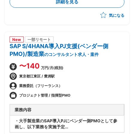
詳細を見る
グ、導入支援
・固定資産管理、建設仮勘定領域の要件定義、設計支援
気になる
・SD、MM、FICOモジュール間の連携要件整理、調整
New
一部リモート
SAP S/4HANA導入PJ支援(ベンダー側
PMO)/製造業
のコンサルタント求人・案件
〜140
万円/月(税別)
東京都江東区 / 豊洲駅
業務委託（フリーランス）
プロジェクト管理 / 指揮型PMO
業務内容
・大手製造業のSAP導入PJにベンダー側PMOとして参
画し、以下業務を実施予定
・PJ規模は500人月以上