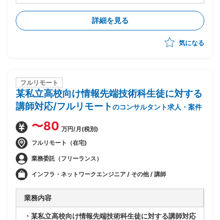
・ベンダー側、SAPコンサルタントポジション
・前任コンサルが実施した要件定義をもとにした概要設
詳細を見る
計レビューおよび顧客説明
・債権、債務、固定資産、一般会計領域のカスタマイズ
気になる
対応
・テスト工程(単体、結合、総合)の実施支援
・顧客教育、顧客テスト支援
・週1回または隔週に1回(1泊2日程度)の出張対応有
・現在適用設計フェーズ、10月～構築フェーズ、2028
フルリモート
某私立高校向け情報先端技術科生徒に対する
年1月本番稼働予定
講師対応/フルリモート
のコンサルタント求人・案件
〜80
万円/月(税別)
フルリモート（在宅)
業務委託（フリーランス）
インフラ・ネットワークエンジニア / その他 / 講師
業務内容
・某私立高校向け情報先端技術科生徒に対する講師対応