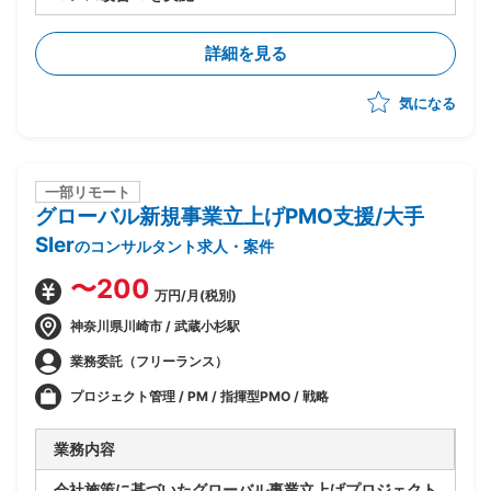
・今期(基礎検討フェーズ)における、現存データを保持
しつつパフォーマンスを改善するソリューションの検討
詳細を見る
を主導
気になる
一部リモート
グローバル新規事業立上げPMO支援/大手
SIer
のコンサルタント求人・案件
〜200
万円/月(税別)
神奈川県川崎市 / 武蔵小杉駅
業務委託（フリーランス）
プロジェクト管理 / PM / 指揮型PMO / 戦略
業務内容
会社施策に基づいたグローバル事業立上げプロジェクト