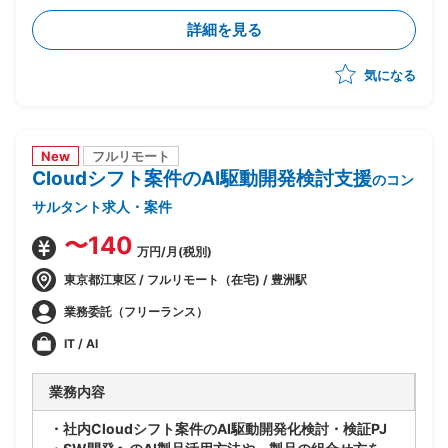
-進捗/品質/課題管理
詳細を見る
-リカバリー時の要因分析/リカバリープランの策定
-各種ドキュメントの作成
気になる
New
フルリモート
Cloudシフト案件のAI駆動開発検討支援
のコン
サルタント求人・案件
〜140
万円/月(税別)
東京都江東区 / フルリモート（在宅) / 豊洲駅
業務委託（フリーランス）
IT / AI
業務内容
・社内Cloudシフト案件のAI駆動開発化検討・検証PJ