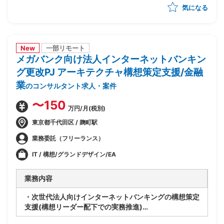
気になる
-製造/単体/結合/総合テスト(3パラレル進行)の全体ス
ケジュール管理
-PJ運営ルールの策定/開発環境整備
-顧客/BP社間の調整/報告資料作成
New
一部リモート
メガバンク向け法人インターネットバンキン
グ更改PJ アーキテクチャ構想策定支援/金融
業
のコンサルタント求人・案件
〜150
万円/月(税別)
東京都千代田区 / 麹町駅
業務委託（フリーランス）
IT / 構想/グランドデザイン/EA
業務内容
・次世代法人向けインターネットバンキングの構想策定
支援(構想リーダー配下での実務推進)
・外部環境(全銀仕様/競合他社/AI等技術動向)を踏まえ