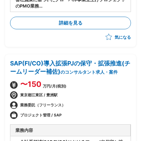
のPMO業務
・実行フェーズの推進
・英語圏出身のPMのもと進捗管理、アイデアのとりま
詳細を見る
とめ
・各ステークホルダとの英語によるコミュニケーション
気になる
・通訳
SAP(FI/CO)導入拡張PJの保守・拡張推進(チ
ームリーダー補佐)
のコンサルタント求人・案件
〜150
万円/月(税別)
東京都江東区 / 豊洲駅
業務委託（フリーランス）
プロジェクト管理 / SAP
業務内容