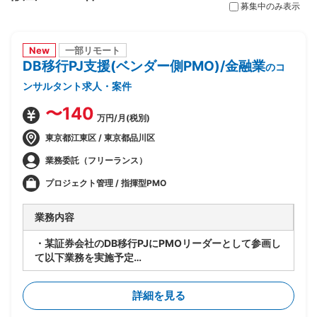
募集中のみ表示
New
一部リモート
DB移行PJ支援(ベンダー側PMO)/金融業
のコ
ンサルタント求人・案件
〜140
万円/月(税別)
東京都江東区 / 東京都品川区
業務委託（フリーランス）
プロジェクト管理 / 指揮型PMO
業務内容
・某証券会社のDB移行PJにPMOリーダーとして参画し
て以下業務を実施予定
-SAP ASE→DB2マイグレーションPJ全体の進捗管理/
情報収集
詳細を見る
-開発BP社の進捗状況/障害解消状況/移行対応状況の総
合的な管理