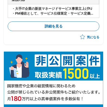
・大手IT企業の新規マネージドサービス事業立上げPJ
・PM補佐として、サービス仕様策定・サービス定義・
サービスデザイン等、立上げ全体をリード
・立上げ後はサービス運用のリードを担当しつつメニュ
詳細を見る
ー化や顧客アプローチへの参画等、多面的に貢献範囲を
拡大
気になる