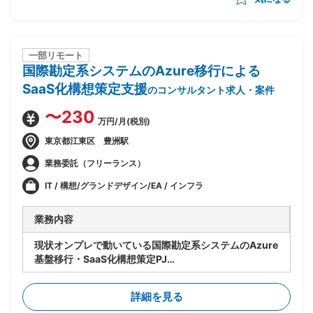
一部リモート
国際勘定系システムのAzure移行による
SaaS化構想策定支援
のコンサルタント求人・案件
〜230
万円/月(税別)
東京都江東区 豊洲駅
業務委託（フリーランス）
IT / 構想/グランドデザイン/EA / インフラ
業務内容
現状オンプレで動いている国際勘定系システムのAzure
基盤移行・SaaS化構想策定PJ
・既存アーキテクチャ（Windows Server等）は維持
しつつAzure基盤上でサービスとして提供する仕組みへ
詳細を見る
最適化