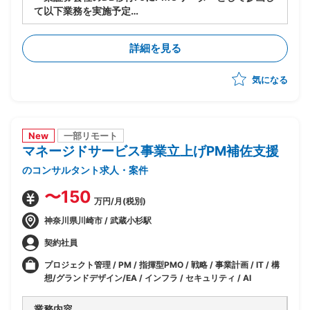
て以下業務を実施予定
-製造/単体テストにおけるBP社検証物の確認・品質担
保
詳細を見る
-結合テスト～総合テストで発生する障害の管理・進行
統制
気になる
-障害管理台帳の運用/障害解消状況のトラッキング
-テスト品質基準の確認/品質面での顧客報告対応
-顧客/BP社間の調整/報告資料作成
New
一部リモート
マネージドサービス事業立上げPM補佐支援
のコンサルタント求人・案件
〜150
万円/月(税別)
神奈川県川崎市 / 武蔵小杉駅
契約社員
プロジェクト管理 / PM / 指揮型PMO / 戦略 / 事業計画 / IT / 構
想/グランドデザイン/EA / インフラ / セキュリティ / AI
業務内容