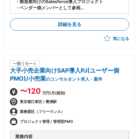
・製造業向けのSalesforce導入プロジェクト
・ベンダー側メンバーとして参画
・世界各国の拠点でのSalesforce共有に向けて、北
米・EU拠点へのSales Cloudの導入からスタート(全て
詳細を見る
標準)
・10月までPoCを実施し、その後本格展開の予定
気になる
一部リモート
大手小売企業向けSAP導入PJ(ユーザー側
PMO)/小売業
のコンサルタント求人・案件
〜120
万円/月(税別)
東京都江東区 / 豊洲駅
業務委託（フリーランス）
プロジェクト管理 / 管理型PMO
業務内容