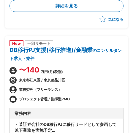
たあるべき業務姿の検討
詳細を見る
・上記を実現するTo-Beアーキテクチャの立案
・銀行企画部門に入り込み/調査/論点整理/構想書作成
気になる
までを自走
New
一部リモート
DB移行PJ支援(移行推進)/金融業
のコンサルタン
ト求人・案件
〜140
万円/月(税別)
東京都江東区 / 東京都品川区
業務委託（フリーランス）
プロジェクト管理 / 指揮型PMO
業務内容
・某証券会社のDB移行PJに移行リードとして参画して
以下業務を実施予定