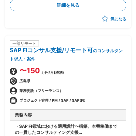
成管理ツール、プロセスが混在している
詳細を見る
・現状のソースコード管理状態やプロセスの現状整理か
ら参画し、構成管理の標準プロセスを策定、導入、定着
気になる
化を図る
・現場のリードとして下記の業務実施想定
ー現状整理とヒアリング(ツールありきではなく、プ
ロセスの立て直しを軸に推進)
ー現状分析、課題整理
一部リモート
SAP FIコンサル支援/リモート可
ー構成管理ルールの策定
のコンサルタン
ー運用プロセス構築、定着化
ト求人・案件
ーその他付随する業務
〜150
万円/月(税別)
広島県
業務委託（フリーランス）
プロジェクト管理 / PM / SAP / SAP(FI)
業務内容
・SAP FI領域における適用設計〜構築、本番稼働まで
の一貫したコンサルティング支援