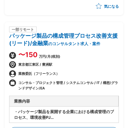
・サービス運用形態・リリース方式など提供形態・運営
気になる
方法の仕組みづくり
・アプリケーションチームとインフラチームの橋渡し役
として、インフラ標準化の方向性を協議・策定
・構想策定フェーズから実行支援フェーズまでの一貫し
た支援を想定
一部リモート
パッケージ製品の構成管理プロセス改善支援
・ビジネスとしてのSaaSとシステムとしてのSaaSの両
面の検討を支援
(リード)/金融業
のコンサルタント求人・案件
・SaaSの仕様書作成、サービス設計
〜150
万円/月(税別)
東京都江東区 / 豊洲駅
業務委託（フリーランス）
コンサル・プロジェクト管理 / システムコンサル / IT / 構想/グラ
ンドデザイン/EA
業務内容
・パッケージ製品を展開する企業における構成管理のプ
ロセス、環境改善PJ
・製品の生い立ちやカスタマイズの違いにより複数の構