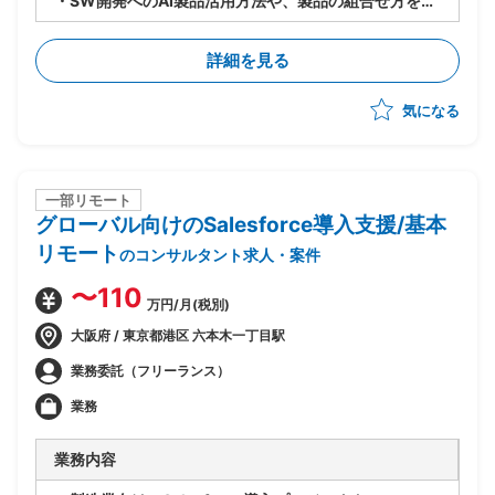
・SW開発へのAI製品活用方法や、製品の組合せ方を検
討し、PJへのスキルトランスファーを推進
・9〜10月：ASTRAReq×GitLab Duoでの設計手順検
詳細を見る
討・作成、概算見積もり根拠数値の収集の実施
・11〜1月：見積もり精度向上のための追加検証を実施
気になる
一部リモート
グローバル向けのSalesforce導入支援/基本
リモート
のコンサルタント求人・案件
〜110
万円/月(税別)
大阪府 / 東京都港区 六本木一丁目駅
業務委託（フリーランス）
業務
業務内容