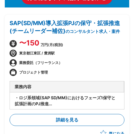
SAP(SD/MM)導入拡張PJの保守・拡張推進
(チームリーダー補佐)
のコンサルタント求人・案件
〜150
万円/月(税別)
東京都江東区 / 豊洲駅
業務委託（フリーランス）
プロジェクト管理
業務内容
・ロジ系領域(SAP SD/MM)におけるフェーズ1保守と
拡張計画のPJ推進
・要員管理、進捗管理、タスク管理を担当
・設計レビューの実施
詳細を見る
・関係者調整(エンドユーザ・ベンダー・オフショア開
発メンバ間)
気になる
・ベンダー統制及びチームコミュニケーションの推進