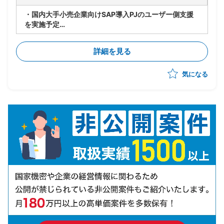
・国内大手小売企業向けSAP導入PJのユーザー側支援
を実施予定
・要件定義/設計フェーズ(2026年7月~9月)を担当
・顧客社内の合意形成
詳細を見る
・将来SAP展開に向けたスコープと優先順位整理
・経営層および各社内推進リードの意識改革推進
気になる
・進捗/課題/品質/リスク/コスト管理
・各種ドキュメントの作成