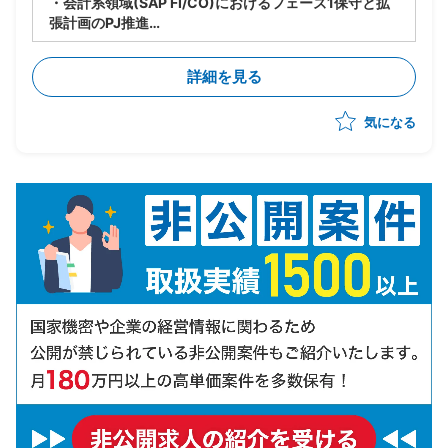
・会計系領域(SAP FI/CO)におけるフェーズ1保守と拡
張計画のPJ推進
・要員管理、進捗管理、タスク管理を担当
・設計レビューの実施
詳細を見る
・関係者調整(エンドユーザ・ベンダー・オフショア開
発メンバ間)
気になる
・ベンダー統制及びチームコミュニケーションの推進