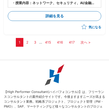
・授業内容：ネットワーク、セキュリティ、AI/金融工
学(高校生向けのため企業におけるお金の話)、情報Ⅰ
・授業日：月曜(9:40～12:40、13:15～15:30)、水曜
詳細を見る
(9:40～12:00)
・2クラス、50人弱程度の生徒が対象
気になる
・その他、授業に使うコンテンツの制作やテスト作成、
評価など含め合計0.5人月稼働
・学生相手のため、授業内容の難易度は基礎レベルを教
え、学生に興味を持たせたり覚えてもらうことが重要
1
2
3
...
415
416
417
次へ >
【High Performer Consultant(ハイパフォコンサル)】は、フリーラン
スコンサルタントの案件紹介サイトです。今後ますますニーズが高まる
コンサルタント業務。戦略系プロジェクト、プロジェクト管理（PM・
PMO）、SAP、マーケティングなど様々なコンサルタントのプロジェ