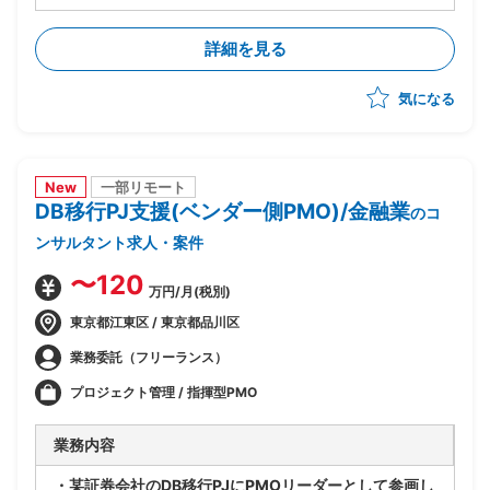
-移行計画の作成
-移行方式検討/本番移行対策の立案
詳細を見る
-移行ツール作成に関する計画策定/推進
-移行リハーサル～移行本番～移行後支援までの全体推
気になる
進
-移行関連作業全般の進行管理/課題対応
New
一部リモート
DB移行PJ支援(ベンダー側PMO)/金融業
のコ
ンサルタント求人・案件
〜120
万円/月(税別)
東京都江東区 / 東京都品川区
業務委託（フリーランス）
プロジェクト管理 / 指揮型PMO
業務内容
・某証券会社のDB移行PJにPMOリーダーとして参画し