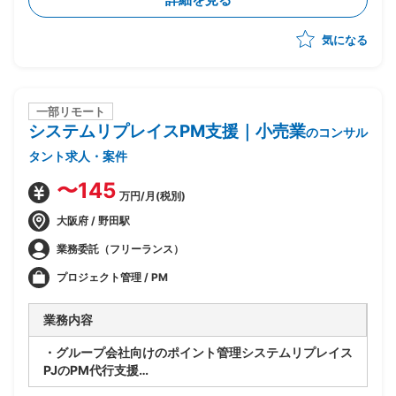
・CSRD・ISSB・SSBJ等の開示・規制対応支援および
コンサルティング
気になる
・プロジェクト推進、スケジュール/WBS管理、課題管
理、顧客伴走
・提案書作成やプレゼンテーション含む顧客への提案活
動
一部リモート
システムリプレイスPM支援｜小売業
のコンサル
タント求人・案件
〜145
万円/月(税別)
大阪府 / 野田駅
業務委託（フリーランス）
プロジェクト管理 / PM
業務内容
・グループ会社向けのポイント管理システムリプレイス
PJのPM代行支援
・製品選定から導入までを実施