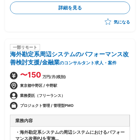
・現行システムの課題分析、業務要件整理、要件定義
詳細を見る
・RFP作成、ベンダー選定および管理
・PJ計画策定、進捗・リスク管理、品質管理
気になる
・システム設計、開発、テスト計画・実施、データ移
行、ユーザートレーニング、導入支援を推進
・多数店舗のPOS切替の計画・調整・実行支援(複雑な
現場調整やトラブル対応を含む)
一部リモート
海外勘定系周辺システムのパフォーマンス改
善検討支援/金融業
のコンサルタント求人・案件
〜150
万円/月(税別)
東京都中野区 / 中野駅
業務委託（フリーランス）
プロジェクト管理 / 管理型PMO
業務内容
・海外勘定系システムの周辺システムにおけるパフォー
マンス改善PJを実施