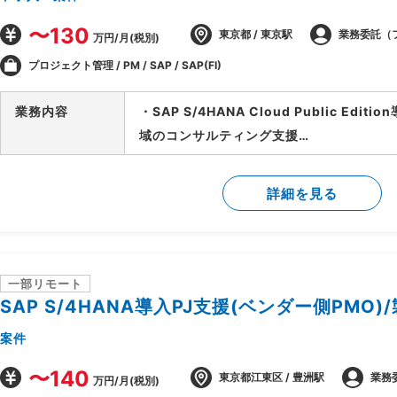
〜130
東京都 / 東京駅
業務委託（
万円/月(税別)
プロジェクト管理 / PM / SAP / SAP(FI)
業務内容
・SAP S/4HANA Cloud Public Edi
域のコンサルティング支援
・ベンダー側、SAPコンサルタントポジシ
・財務会計管理および決算処理に関するコ
詳細を見る
・固定資産管理、建設仮勘定領域の要件定
・SD、MM、FICOモジュール間の連携要
一部リモート
SAP S/4HANA導入PJ支援(ベンダー側PMO)
案件
〜140
東京都江東区 / 豊洲駅
業務
万円/月(税別)