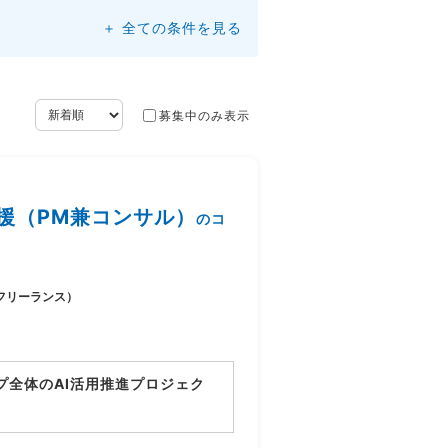
＋ 全ての条件を見る
募集中のみ表示
援（PM兼コンサル）
のコ
フリーランス）
プ全体のAI活用推進プロジェク
り、業務プロセスの整理とAI活