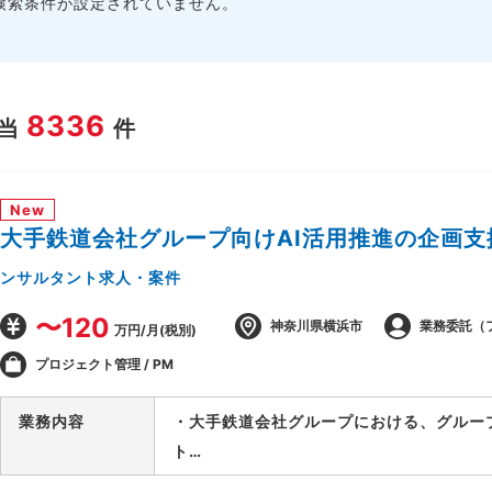
検索条件が設定されていません。
8336
当
件
New
大手鉄道会社グループ向けAI活用推進の企画支
ンサルタント求人・案件
〜120
神奈川県横浜市
業務委託（
万円/月(税別)
プロジェクト管理 / PM
業務内容
・大手鉄道会社グループにおける、グルー
ト
・要件が固まっていない段階から顧客に入