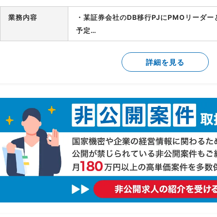
業務内容
・某証券会社のDB移行PJにPMOリーダ
予定
-製造/単体テストにおけるBP社検証物の
-結合テスト～総合テストで発生する障害
詳細を見る
-障害管理台帳の運用/障害解消状況のトラ
-テスト品質基準の確認/品質面での顧客報
-顧客/BP社間の調整/報告資料作成