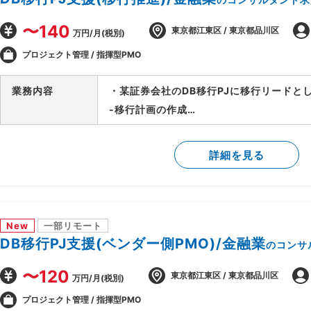
〜140
東京都江東区 / 東京都品川区
万円/月(税別)
プロジェクト管理 / 指揮型PMO
業務内容
・某証券会社のDB移行PJに移行リードと
-移行計画の作成
-移行方式検討/本番移行対策の立案
-移行ツール作成に関する計画策定/推進
詳細を見る
-移行リハーサル～移行本番～移行後支援
-移行関連作業全般の進行管理/課題対応
New
一部リモート
DB移行PJ支援(ベンダー側PMO)/金融業
のコンサ
〜120
東京都江東区 / 東京都品川区
万円/月(税別)
プロジェクト管理 / 指揮型PMO