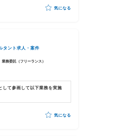
気になる
化・整理
可能性の見極め・優先順位付け
行計画への落とし込み
ステークホルダーマネジメント
チームへの引き継ぎ
ルタント求人・案件
業務委託（フリーランス）
ーとして参画して以下業務を実施
体の進捗管理/情報収集
行対応状況の総合的な管理
気になる
進行)の全体スケジュール管理