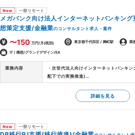
-顧客/BP社間の調整/報告資料作成
New
一部リモート
メガバンク向け法人インターネットバンキング更
想策定支援/金融業
のコンサルタント求人・案件
〜150
東京都千代田区 / 麹町駅
業
万円/月(税別)
IT / 構想/グランドデザイン/EA
業務内容
・次世代法人向けインターネットバンキン
配下での実務推進)
・外部環境(全銀仕様/競合他社/AI等技術
検討
詳細を見る
・上記を実現するTo-Beアーキテクチャの
・銀行企画部門に入り込み/調査/論点整理
New
一部リモート
DB移行PJ支援(移行推進)/金融業
のコンサルタント求