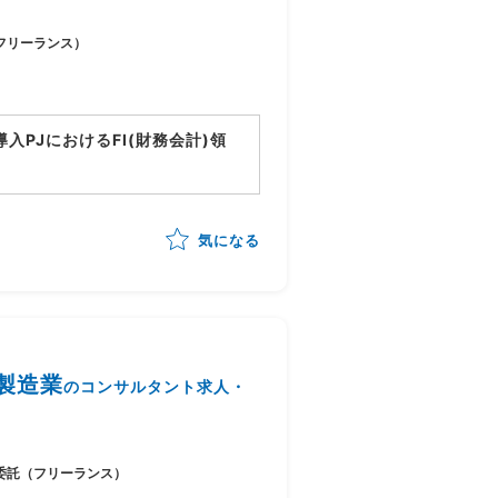
フリーランス）
tion導入PJにおけるFI(財務会計)領
ョン
ンサルティング、導入支援
気になる
義、設計支援
件整理、調整
/製造業
のコンサルタント求人・
委託（フリーランス）