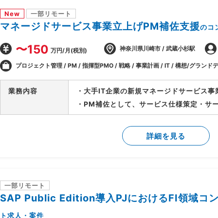
New
一部リモート
マネージドサービス事業立上げPM補佐支援
のコ
〜150
神奈川県川崎市 / 武蔵小杉駅
万円/月(税別)
プロジェクト管理 / PM / 指揮型PMO / 戦略 / 事業計画 / IT / 構想/グランドデ
業務内容
・大手IT企業の新規マネージドサービス事
・PM補佐として、サービス仕様策定・サ
等、立上げ全体をリード
・立上げ後はサービス運用のリードを担当
詳細を見る
ーチへの参画等、多面的に貢献範囲を拡大
一部リモート
SAP Public Edition導入PJにおけるFI領
ト求人・案件