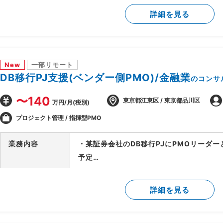
用方針の設計を担当
詳細を見る
・顧客の業務プロセスのヒアリング・可視
・課題の洗い出しと、AI活用による解決
・AI活用方針の策定と、フェーズ設計・実
・顧客の経営層・現場双方との合意形成、
New
一部リモート
・後続フェーズに向けた要件整理と、開発
DB移行PJ支援(ベンダー側PMO)/金融業
のコンサ
〜140
東京都江東区 / 東京都品川区
万円/月(税別)
プロジェクト管理 / 指揮型PMO
業務内容
・某証券会社のDB移行PJにPMOリーダ
予定
-SAP ASE→DB2マイグレーションPJ全
-開発BP社の進捗状況/障害解消状況/移
詳細を見る
-製造/単体/結合/総合テスト(3パラレル
-PJ運営ルールの策定/開発環境整備