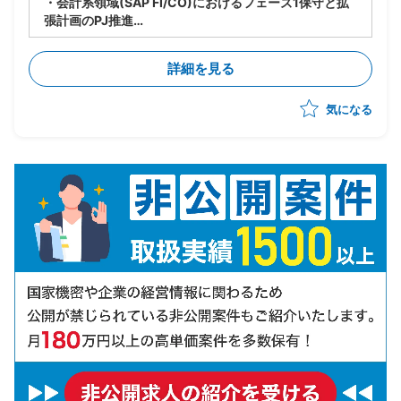
・会計系領域(SAP FI/CO)におけるフェーズ1保守と拡
張計画のPJ推進
・要員管理、進捗管理、タスク管理を担当
・設計レビューの実施
詳細を見る
・関係者調整(エンドユーザ・ベンダー・オフショア開
発メンバ間)
気になる
・ベンダー統制及びチームコミュニケーションの推進