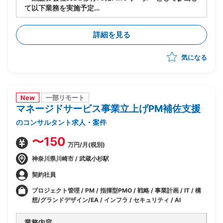
て以下業務を実施予定
-製造/単体テストにおけるBP社検証物の確認・品質担
保
詳細を見る
-結合テスト～総合テストで発生する障害の管理・進行
統制
気になる
-障害管理台帳の運用/障害解消状況のトラッキング
-テスト品質基準の確認/品質面での顧客報告対応
-顧客/BP社間の調整/報告資料作成
New
一部リモート
マネージドサービス事業立上げPM補佐支援
のコンサルタント求人・案件
〜150
万円/月(税別)
神奈川県川崎市 / 武蔵小杉駅
契約社員
プロジェクト管理 / PM / 指揮型PMO / 戦略 / 事業計画 / IT / 構
想/グランドデザイン/EA / インフラ / セキュリティ / AI
業務内容