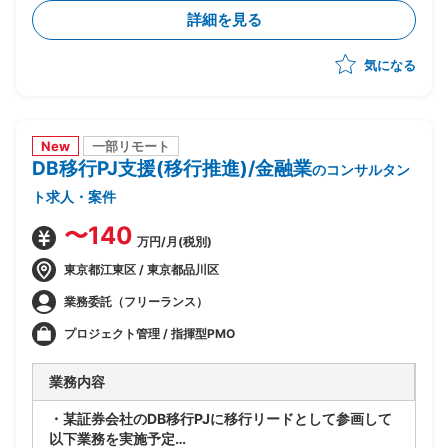
たあるべき業務姿の検討
詳細を見る
・上記を実現するTo-Beアーキテクチャの立案
・銀行企画部門に入り込み/調査/論点整理/構想書作成
気になる
までを自走
New
一部リモート
DB移行PJ支援(移行推進)/金融業
のコンサルタン
ト求人・案件
〜140
万円/月(税別)
東京都江東区 / 東京都品川区
業務委託（フリーランス）
プロジェクト管理 / 指揮型PMO
業務内容
・某証券会社のDB移行PJに移行リードとして参画して
以下業務を実施予定