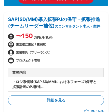
SAP(SD/MM)導入拡張PJの保守・拡張推進
(チームリーダー補佐)
のコンサルタント求人・案件
〜150
万円/月(税別)
東京都江東区 / 豊洲駅
業務委託（フリーランス）
プロジェクト管理
業務内容
・ロジ系領域(SAP SD/MM)におけるフェーズ1保守と
拡張計画のPJ推進
・要員管理、進捗管理、タスク管理を担当
・設計レビューの実施
詳細を見る
・関係者調整(エンドユーザ・ベンダー・オフショア開
発メンバ間)
気になる
・ベンダー統制及びチームコミュニケーションの推進