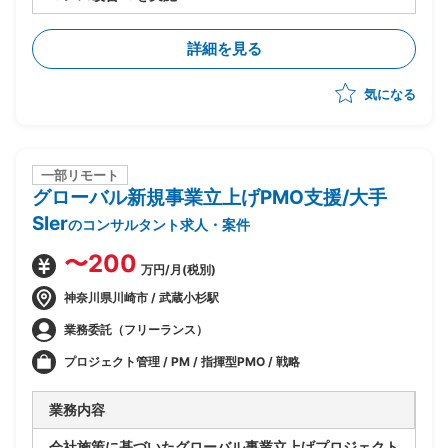
・今期(基礎検討フェーズ)における、現存データを保持
しつつパフォーマンスを改善するソリューションの検討
詳細を見る
を主導
気になる
一部リモート
グローバル新規事業立上げPMO支援/大手
SIer
のコンサルタント求人・案件
〜200
万円/月(税別)
神奈川県川崎市 / 武蔵小杉駅
業務委託（フリーランス）
プロジェクト管理 / PM / 指揮型PMO / 戦略
業務内容
会社施策に基づいたグローバル事業立上げプロジェクト