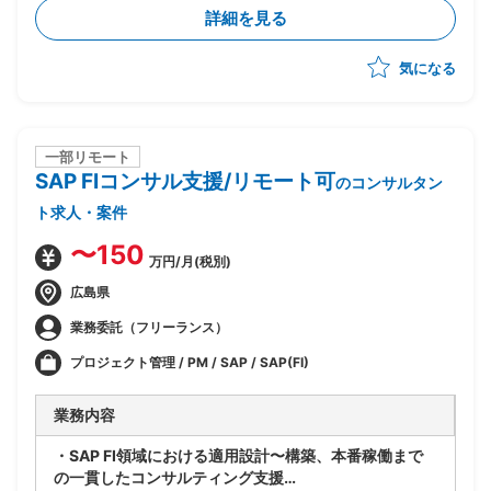
成管理ツール、プロセスが混在している
詳細を見る
・現状のソースコード管理状態やプロセスの現状整理か
ら参画し、構成管理の標準プロセスを策定、導入、定着
気になる
化を図る
・現場のリードとして下記の業務実施想定
ー現状整理とヒアリング(ツールありきではなく、プ
ロセスの立て直しを軸に推進)
ー現状分析、課題整理
一部リモート
SAP FIコンサル支援/リモート可
ー構成管理ルールの策定
のコンサルタン
ー運用プロセス構築、定着化
ト求人・案件
ーその他付随する業務
〜150
万円/月(税別)
広島県
業務委託（フリーランス）
プロジェクト管理 / PM / SAP / SAP(FI)
業務内容
・SAP FI領域における適用設計〜構築、本番稼働まで
の一貫したコンサルティング支援