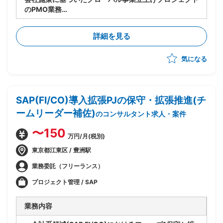
のPMO業務
・実行フェーズの推進
・英語圏出身のPMのもと進捗管理、アイデアのとりま
詳細を見る
とめ
・各ステークホルダとの英語によるコミュニケーション
気になる
・通訳
SAP(FI/CO)導入拡張PJの保守・拡張推進(チ
ームリーダー補佐)
のコンサルタント求人・案件
〜150
万円/月(税別)
東京都江東区 / 豊洲駅
業務委託（フリーランス）
プロジェクト管理 / SAP
業務内容