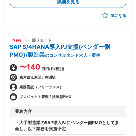
詳細を見る
グ、導入支援
・固定資産管理、建設仮勘定領域の要件定義、設計支援
気になる
・SD、MM、FICOモジュール間の連携要件整理、調整
New
一部リモート
SAP S/4HANA導入PJ支援(ベンダー側
PMO)/製造業
のコンサルタント求人・案件
〜140
万円/月(税別)
東京都江東区 / 豊洲駅
業務委託（フリーランス）
プロジェクト管理 / 指揮型PMO
業務内容
・大手製造業のSAP導入PJにベンダー側PMOとして参
画し、以下業務を実施予定
・PJ規模は500人月以上