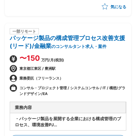
・サービス運用形態・リリース方式など提供形態・運営
気になる
方法の仕組みづくり
・アプリケーションチームとインフラチームの橋渡し役
として、インフラ標準化の方向性を協議・策定
・構想策定フェーズから実行支援フェーズまでの一貫し
た支援を想定
一部リモート
パッケージ製品の構成管理プロセス改善支援
・ビジネスとしてのSaaSとシステムとしてのSaaSの両
面の検討を支援
(リード)/金融業
のコンサルタント求人・案件
・SaaSの仕様書作成、サービス設計
〜150
万円/月(税別)
東京都江東区 / 豊洲駅
業務委託（フリーランス）
コンサル・プロジェクト管理 / システムコンサル / IT / 構想/グラ
ンドデザイン/EA
業務内容
・パッケージ製品を展開する企業における構成管理のプ
ロセス、環境改善PJ
・製品の生い立ちやカスタマイズの違いにより複数の構