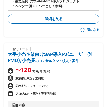
・製造業向けのSalesforce導入プロジェクト
・ベンダー側メンバーとして参画
・世界各国の拠点でのSalesforce共有に向けて、北
米・EU拠点へのSales Cloudの導入からスタート(全て
詳細を見る
標準)
・10月までPoCを実施し、その後本格展開の予定
気になる
一部リモート
大手小売企業向けSAP導入PJ(ユーザー側
PMO)/小売業
のコンサルタント求人・案件
〜120
万円/月(税別)
東京都江東区 / 豊洲駅
業務委託（フリーランス）
プロジェクト管理 / 管理型PMO
業務内容