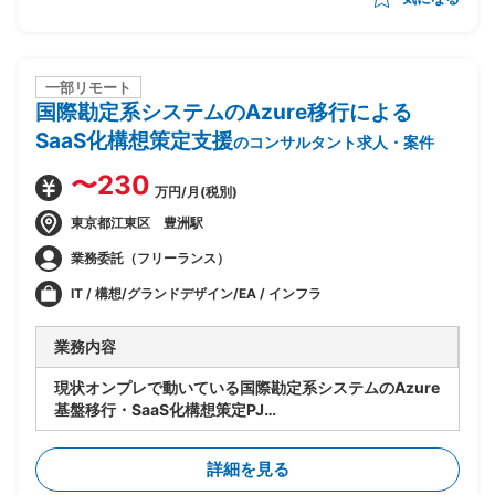
一部リモート
国際勘定系システムのAzure移行による
SaaS化構想策定支援
のコンサルタント求人・案件
〜230
万円/月(税別)
東京都江東区 豊洲駅
業務委託（フリーランス）
IT / 構想/グランドデザイン/EA / インフラ
業務内容
現状オンプレで動いている国際勘定系システムのAzure
基盤移行・SaaS化構想策定PJ
・既存アーキテクチャ（Windows Server等）は維持
しつつAzure基盤上でサービスとして提供する仕組みへ
詳細を見る
最適化