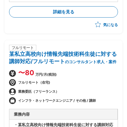
・ベンダー側、SAPコンサルタントポジション
・前任コンサルが実施した要件定義をもとにした概要設
詳細を見る
計レビューおよび顧客説明
・債権、債務、固定資産、一般会計領域のカスタマイズ
気になる
対応
・テスト工程(単体、結合、総合)の実施支援
・顧客教育、顧客テスト支援
・週1回または隔週に1回(1泊2日程度)の出張対応有
・現在適用設計フェーズ、10月～構築フェーズ、2028
フルリモート
某私立高校向け情報先端技術科生徒に対する
年1月本番稼働予定
講師対応/フルリモート
のコンサルタント求人・案件
〜80
万円/月(税別)
フルリモート（在宅)
業務委託（フリーランス）
インフラ・ネットワークエンジニア / その他 / 講師
業務内容
・某私立高校向け情報先端技術科生徒に対する講師対応