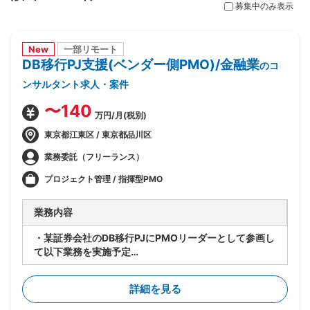
募集中のみ表示
New
一部リモート
DB移行PJ支援(ベンダー側PMO)/金融業
のコ
ンサルタント求人・案件
〜140
万円/月(税別)
東京都江東区 / 東京都品川区
業務委託（フリーランス）
プロジェクト管理 / 指揮型PMO
業務内容
・某証券会社のDB移行PJにPMOリーダーとして参画し
て以下業務を実施予定
-SAP ASE→DB2マイグレーションPJ全体の進捗管理/
情報収集
詳細を見る
-開発BP社の進捗状況/障害解消状況/移行対応状況の総
合的な管理