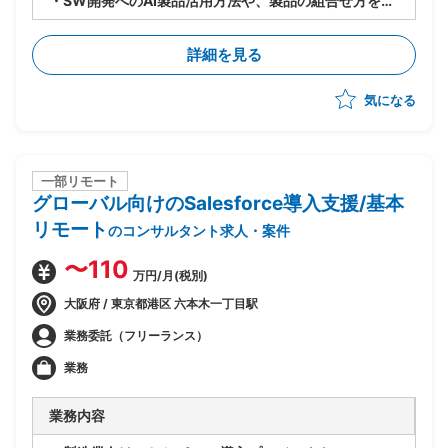
・SW開発へのAI製品活用方法や、製品の組合せ方を検
討し、PJへのスキルトランスファーを推進
・9〜10月：ASTRAReq×GitLab Duoでの設計手順検
詳細を見る
討・作成、概算見積もり根拠数値の収集の実施
・11〜1月：見積もり精度向上のための追加検証を実施
気になる
一部リモート
グローバル向けのSalesforce導入支援/基本
リモート
のコンサルタント求人・案件
〜110
万円/月(税別)
大阪府 / 東京都港区 六本木一丁目駅
業務委託（フリーランス）
業務
業務内容