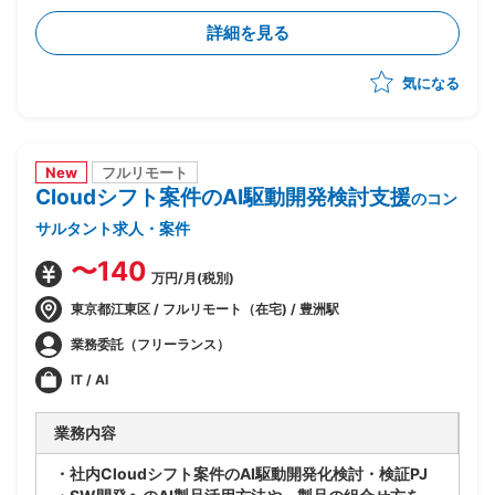
-進捗/品質/課題管理
詳細を見る
-リカバリー時の要因分析/リカバリープランの策定
-各種ドキュメントの作成
気になる
New
フルリモート
Cloudシフト案件のAI駆動開発検討支援
のコン
サルタント求人・案件
〜140
万円/月(税別)
東京都江東区 / フルリモート（在宅) / 豊洲駅
業務委託（フリーランス）
IT / AI
業務内容
・社内Cloudシフト案件のAI駆動開発化検討・検証PJ