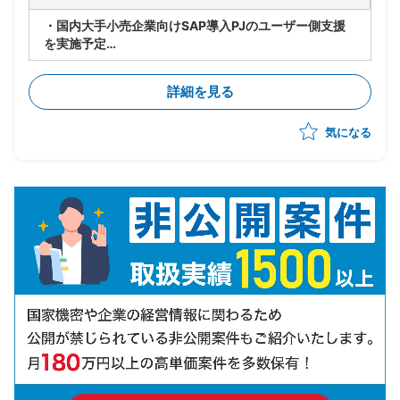
・国内大手小売企業向けSAP導入PJのユーザー側支援
を実施予定
・要件定義/設計フェーズ(2026年7月~9月)を担当
・顧客社内の合意形成
詳細を見る
・将来SAP展開に向けたスコープと優先順位整理
・経営層および各社内推進リードの意識改革推進
気になる
・進捗/課題/品質/リスク/コスト管理
・各種ドキュメントの作成