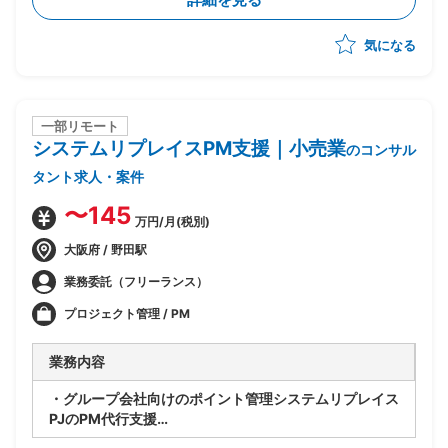
・CSRD・ISSB・SSBJ等の開示・規制対応支援および
コンサルティング
気になる
・プロジェクト推進、スケジュール/WBS管理、課題管
理、顧客伴走
・提案書作成やプレゼンテーション含む顧客への提案活
動
一部リモート
システムリプレイスPM支援｜小売業
のコンサル
タント求人・案件
〜145
万円/月(税別)
大阪府 / 野田駅
業務委託（フリーランス）
プロジェクト管理 / PM
業務内容
・グループ会社向けのポイント管理システムリプレイス
PJのPM代行支援
・製品選定から導入までを実施