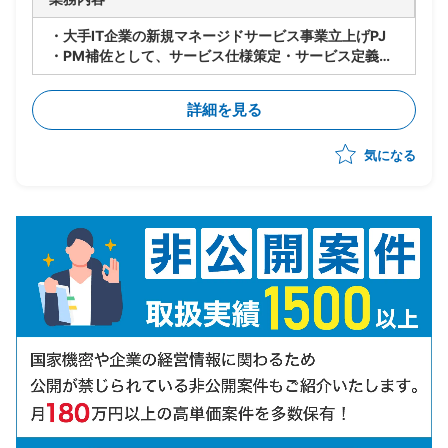
・大手IT企業の新規マネージドサービス事業立上げPJ
・PM補佐として、サービス仕様策定・サービス定義・
サービスデザイン等、立上げ全体をリード
・立上げ後はサービス運用のリードを担当しつつメニュ
詳細を見る
ー化や顧客アプローチへの参画等、多面的に貢献範囲を
拡大
気になる