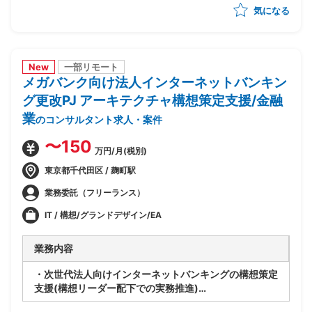
気になる
-製造/単体/結合/総合テスト(3パラレル進行)の全体ス
ケジュール管理
-PJ運営ルールの策定/開発環境整備
-顧客/BP社間の調整/報告資料作成
New
一部リモート
メガバンク向け法人インターネットバンキン
グ更改PJ アーキテクチャ構想策定支援/金融
業
のコンサルタント求人・案件
〜150
万円/月(税別)
東京都千代田区 / 麹町駅
業務委託（フリーランス）
IT / 構想/グランドデザイン/EA
業務内容
・次世代法人向けインターネットバンキングの構想策定
支援(構想リーダー配下での実務推進)
・外部環境(全銀仕様/競合他社/AI等技術動向)を踏まえ