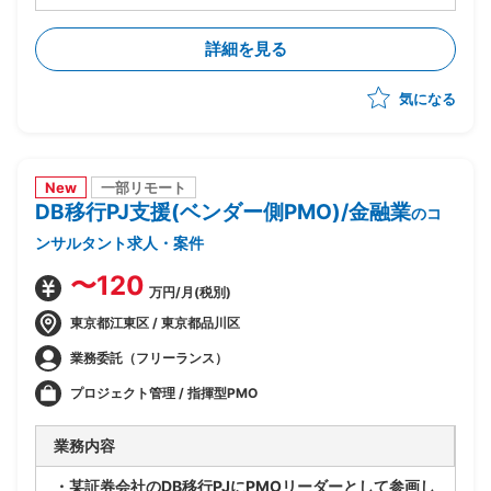
-移行計画の作成
-移行方式検討/本番移行対策の立案
詳細を見る
-移行ツール作成に関する計画策定/推進
-移行リハーサル～移行本番～移行後支援までの全体推
気になる
進
-移行関連作業全般の進行管理/課題対応
New
一部リモート
DB移行PJ支援(ベンダー側PMO)/金融業
のコ
ンサルタント求人・案件
〜120
万円/月(税別)
東京都江東区 / 東京都品川区
業務委託（フリーランス）
プロジェクト管理 / 指揮型PMO
業務内容
・某証券会社のDB移行PJにPMOリーダーとして参画し