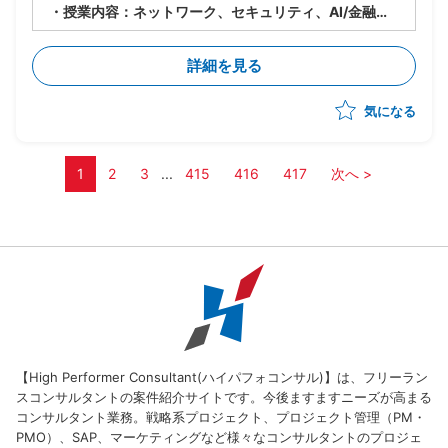
・授業内容：ネットワーク、セキュリティ、AI/金融工
学(高校生向けのため企業におけるお金の話)、情報Ⅰ
・授業日：月曜(9:40～12:40、13:15～15:30)、水曜
詳細を見る
(9:40～12:00)
・2クラス、50人弱程度の生徒が対象
気になる
・その他、授業に使うコンテンツの制作やテスト作成、
評価など含め合計0.5人月稼働
・学生相手のため、授業内容の難易度は基礎レベルを教
え、学生に興味を持たせたり覚えてもらうことが重要
1
2
3
...
415
416
417
次へ >
【High Performer Consultant(ハイパフォコンサル)】は、フリーラン
スコンサルタントの案件紹介サイトです。今後ますますニーズが高まる
コンサルタント業務。戦略系プロジェクト、プロジェクト管理（PM・
PMO）、SAP、マーケティングなど様々なコンサルタントのプロジェ