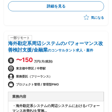
・現行システムの課題分析、業務要件整理、要件定義
詳細を見る
・RFP作成、ベンダー選定および管理
・PJ計画策定、進捗・リスク管理、品質管理
気になる
・システム設計、開発、テスト計画・実施、データ移
行、ユーザートレーニング、導入支援を推進
・多数店舗のPOS切替の計画・調整・実行支援(複雑な
現場調整やトラブル対応を含む)
一部リモート
海外勘定系周辺システムのパフォーマンス改
善検討支援/金融業
のコンサルタント求人・案件
〜150
万円/月(税別)
東京都中野区 / 中野駅
業務委託（フリーランス）
プロジェクト管理 / 管理型PMO
業務内容
・海外勘定系システムの周辺システムにおけるパフォー
マンス改善PJを実施