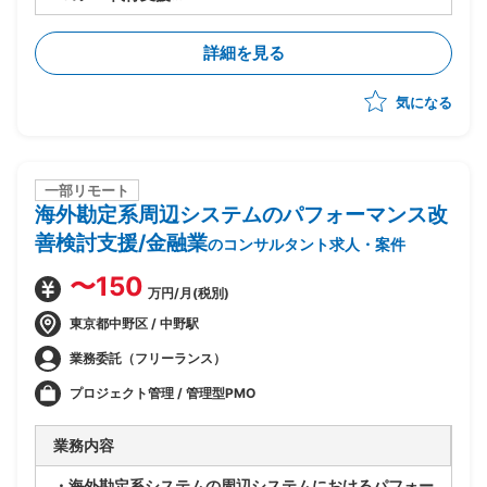
・製品選定から導入までを実施
・現行システムの課題分析、業務要件整理、要件定義
詳細を見る
・RFP作成、ベンダー選定および管理
・PJ計画策定、進捗・リスク管理、品質管理
気になる
・システム設計、開発、テスト計画・実施、データ移
行、ユーザートレーニング、導入支援を推進
・多数店舗のPOS切替の計画・調整・実行支援(複雑な
現場調整やトラブル対応を含む)
一部リモート
海外勘定系周辺システムのパフォーマンス改
善検討支援/金融業
のコンサルタント求人・案件
〜150
万円/月(税別)
東京都中野区 / 中野駅
業務委託（フリーランス）
プロジェクト管理 / 管理型PMO
業務内容
・海外勘定系システムの周辺システムにおけるパフォー