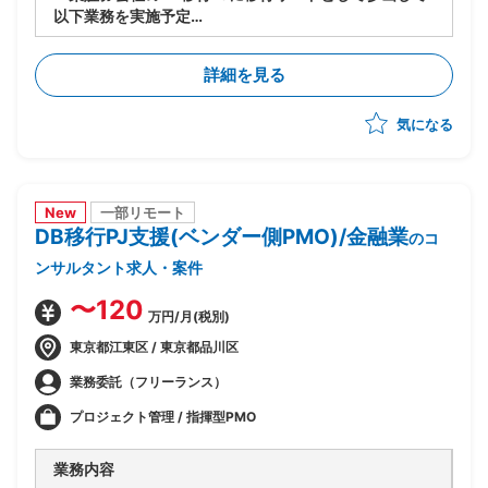
以下業務を実施予定
-移行計画の作成
-移行方式検討/本番移行対策の立案
詳細を見る
-移行ツール作成に関する計画策定/推進
-移行リハーサル～移行本番～移行後支援までの全体推
気になる
進
-移行関連作業全般の進行管理/課題対応
New
一部リモート
DB移行PJ支援(ベンダー側PMO)/金融業
のコ
ンサルタント求人・案件
〜120
万円/月(税別)
東京都江東区 / 東京都品川区
業務委託（フリーランス）
プロジェクト管理 / 指揮型PMO
業務内容