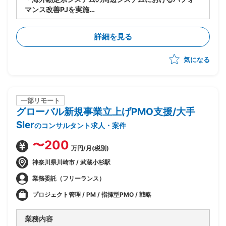
マンス改善PJを実施
・今期(基礎検討フェーズ)における、現存データを保持
しつつパフォーマンスを改善するソリューションの検討
詳細を見る
を主導
気になる
一部リモート
グローバル新規事業立上げPMO支援/大手
SIer
のコンサルタント求人・案件
〜200
万円/月(税別)
神奈川県川崎市 / 武蔵小杉駅
業務委託（フリーランス）
プロジェクト管理 / PM / 指揮型PMO / 戦略
業務内容