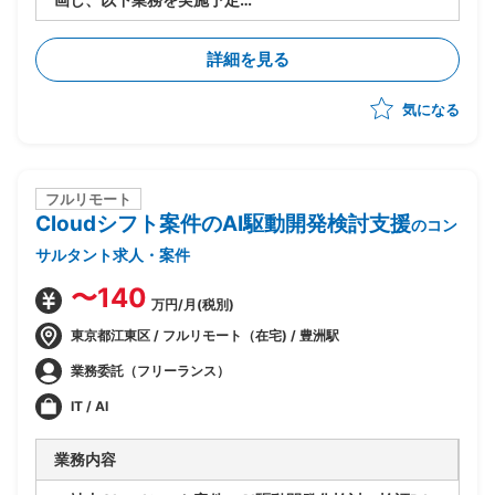
・PJ規模は500人月以上
-進捗/品質/課題管理
詳細を見る
-リカバリー時の要因分析/リカバリープランの策定
-各種ドキュメントの作成
気になる
フルリモート
Cloudシフト案件のAI駆動開発検討支援
のコン
サルタント求人・案件
〜140
万円/月(税別)
東京都江東区 / フルリモート（在宅) / 豊洲駅
業務委託（フリーランス）
IT / AI
業務内容