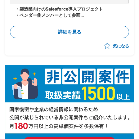
・製造業向けのSalesforce導入プロジェクト
・ベンダー側メンバーとして参画
・世界各国の拠点でのSalesforce共有に向けて、北
米・EU拠点へのSales Cloudの導入からスタート(全て
詳細を見る
標準)
・10月までPoCを実施し、その後本格展開の予定
気になる