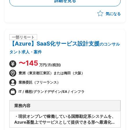
詳細を見る
・関係者調整(エンドユーザ・ベンダー・オフショア開
発メンバ間)
気になる
・ベンダー統制及びチームコミュニケーションの推進
一部リモート
【Azure】SaaS化サービス設計支援
のコンサル
タント求人・案件
〜145
万円/月(税別)
豊洲（東京都江東区）または梅田（大阪）
業務委託（フリーランス）
IT / 構想/グランドデザイン/EA / インフラ
業務内容
・現状オンプレで稼働している国際勘定系システムを、
Azure基盤上でサービスとして提供できる形へ最適化す
るPJ