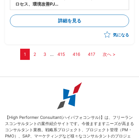
ロセス、環境改善PJ
・製品の生い立ちやカスタマイズの違いにより複数の構
成管理ツール、プロセスが混在している
詳細を見る
・現状のソースコード管理状態やプロセスの現状整理か
ら参画し、構成管理の標準プロセスを策定、導入、定着
気になる
化を図る
・現場のリードとして下記の業務実施想定
ー現状整理とヒアリング(ツールありきではなく、プ
ロセスの立て直しを軸に推進)
1
2
3
...
415
416
417
次へ >
ー現状分析、課題整理
ー構成管理ルールの策定
ー運用プロセス構築、定着化
ーその他付随する業務
【High Performer Consultant(ハイパフォコンサル)】は、フリーラン
スコンサルタントの案件紹介サイトです。今後ますますニーズが高まる
コンサルタント業務。戦略系プロジェクト、プロジェクト管理（PM・
PMO）、SAP、マーケティングなど様々なコンサルタントのプロジェ