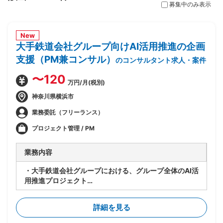
募集中のみ表示
New
大手鉄道会社グループ向けAI活用推進の企画
支援（PM兼コンサル）
のコンサルタント求人・案件
〜120
万円/月(税別)
神奈川県横浜市
業務委託（フリーランス）
プロジェクト管理 / PM
業務内容
・大手鉄道会社グループにおける、グループ全体のAI活
用推進プロジェクト
・要件が固まっていない段階から顧客に入り、業務プロ
セスの整理とAI活用方針の設計を担当
詳細を見る
・顧客の業務プロセスのヒアリング・可視化・整理
・課題の洗い出しと、AI活用による解決可能性の見極