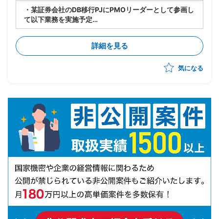
・某証券会社のDB移行PJにPMOリーダーとして参画し
て以下業務を実施予定
-製造/単体テストにおけるBP社検証物の確認・品質担
保
詳細を見る
-結合テスト～総合テストで発生する障害の管理・進行
統制
気になる
-障害管理台帳の運用/障害解消状況のトラッキング
-テスト品質基準の確認/品質面での顧客報告対応
-顧客/BP社間の調整/報告資料作成