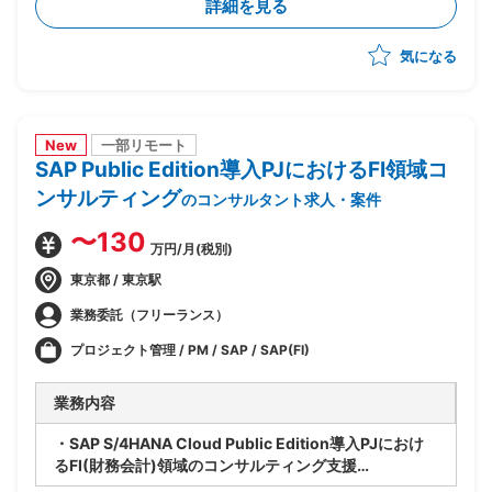
詳細を見る
ー化や顧客アプローチへの参画等、多面的に貢献範囲を
拡大
気になる
New
一部リモート
SAP Public Edition導入PJにおけるFI領域コ
ンサルティング
のコンサルタント求人・案件
〜130
万円/月(税別)
東京都 / 東京駅
業務委託（フリーランス）
プロジェクト管理 / PM / SAP / SAP(FI)
業務内容
・SAP S/4HANA Cloud Public Edition導入PJにおけ
るFI(財務会計)領域のコンサルティング支援
・ベンダー側、SAPコンサルタントポジション