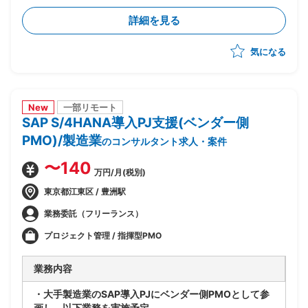
・財務会計管理および決算処理に関するコンサルティン
詳細を見る
グ、導入支援
・固定資産管理、建設仮勘定領域の要件定義、設計支援
気になる
・SD、MM、FICOモジュール間の連携要件整理、調整
New
一部リモート
SAP S/4HANA導入PJ支援(ベンダー側
PMO)/製造業
のコンサルタント求人・案件
〜140
万円/月(税別)
東京都江東区 / 豊洲駅
業務委託（フリーランス）
プロジェクト管理 / 指揮型PMO
業務内容
・大手製造業のSAP導入PJにベンダー側PMOとして参
画し、以下業務を実施予定