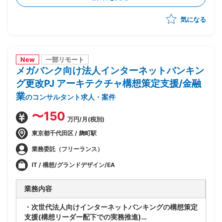
合的な管理
気になる
-製造/単体/結合/総合テスト(3パラレル進行)の全体ス
ケジュール管理
-PJ運営ルールの策定/開発環境整備
-顧客/BP社間の調整/報告資料作成
New
一部リモート
メガバンク向け法人インターネットバンキン
グ更改PJ アーキテクチャ構想策定支援/金融
業
のコンサルタント求人・案件
〜150
万円/月(税別)
東京都千代田区 / 麹町駅
業務委託（フリーランス）
IT / 構想/グランドデザイン/EA
業務内容
・次世代法人向けインターネットバンキングの構想策定
支援(構想リーダー配下での実務推進)