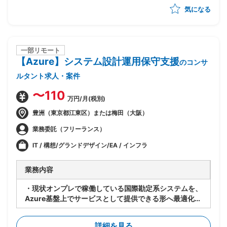
気になる
・ベンダー統制及びチームコミュニケーションの推進
一部リモート
【Azure】システム設計運用保守支援
のコンサ
ルタント求人・案件
〜110
万円/月(税別)
豊洲（東京都江東区）または梅田（大阪）
業務委託（フリーランス）
IT / 構想/グランドデザイン/EA / インフラ
業務内容
・現状オンプレで稼働している国際勘定系システムを、
Azure基盤上でサービスとして提供できる形へ最適化す
るPJ
・既存アーキテクチャ(Windows Server等)は維持しつ
詳細を見る