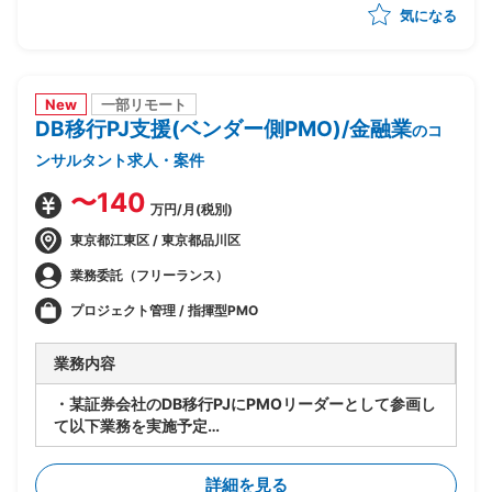
気になる
め・優先順位付け
・AI活用方針の策定と、フェーズ設計・実行計画への落
とし込み
・顧客の経営層・現場双方との合意形成、ステークホル
ダーマネジメント
New
一部リモート
DB移行PJ支援(ベンダー側PMO)/金融業
・後続フェーズに向けた要件整理と、開発チームへの引
のコ
き継ぎ
ンサルタント求人・案件
〜140
万円/月(税別)
東京都江東区 / 東京都品川区
業務委託（フリーランス）
プロジェクト管理 / 指揮型PMO
業務内容
・某証券会社のDB移行PJにPMOリーダーとして参画し
て以下業務を実施予定
-SAP ASE→DB2マイグレーションPJ全体の進捗管理/
情報収集
詳細を見る
-開発BP社の進捗状況/障害解消状況/移行対応状況の総