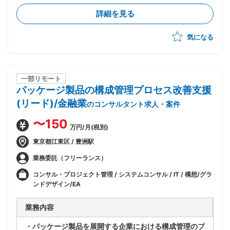
・既存アーキテクチャ(Windows Server等)は維持しつ
詳細を見る
つ、Azure基盤への移行・SaaS化を推進
・企画構想フェーズは完了済み、今後設計フェーズの予
気になる
定
・ビジネスとしてのSaaS(サービス仕様・提供形態・運
営方法)の検討を担当
・サービスビジネスを理解した上でのサービス仕様書作
成・サービス設計を実施
一部リモート
パッケージ製品の構成管理プロセス改善支援
・フェーズ前半〜中盤中心の想定(途中引き継ぎを見込
んだアサインとなる可能性あり)
(リード)/金融業
のコンサルタント求人・案件
〜150
万円/月(税別)
東京都江東区 / 豊洲駅
業務委託（フリーランス）
コンサル・プロジェクト管理 / システムコンサル / IT / 構想/グラ
ンドデザイン/EA
業務内容
・パッケージ製品を展開する企業における構成管理のプ