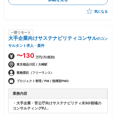
・将来SAP展開に向けたスコープと優先順位整理
・経営層および各社内推進リードの意識改革推進
気になる
・進捗/課題/品質/リスク/コスト管理
・各種ドキュメントの作成
一部リモート
大手企業向けサステナビリティコンサル
のコン
サルタント求人・案件
〜130
万円/月(税別)
東京都品川区 / 大崎駅
業務委託（フリーランス）
プロジェクト管理 / PM / 指揮型PMO
業務内容
・大手企業・官公庁向けサステナビリティ/ESG領域の
コンサルティングPJ
・ベンダー側コンサルタントとして提案・構想策定から