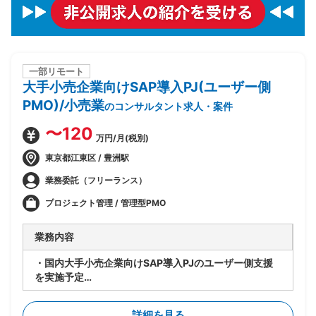
一部リモート
大手小売企業向けSAP導入PJ(ユーザー側
PMO)/小売業
のコンサルタント求人・案件
〜120
万円/月(税別)
東京都江東区 / 豊洲駅
業務委託（フリーランス）
プロジェクト管理 / 管理型PMO
業務内容
・国内大手小売企業向けSAP導入PJのユーザー側支援
を実施予定
・要件定義/設計フェーズ(2026年7月~9月)を担当
・顧客社内の合意形成
詳細を見る