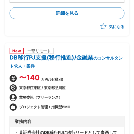
・外部環境(全銀仕様/競合他社/AI等技術動向)を踏まえ
たあるべき業務姿の検討
詳細を見る
・上記を実現するTo-Beアーキテクチャの立案
・銀行企画部門に入り込み/調査/論点整理/構想書作成
気になる
までを自走
New
一部リモート
DB移行PJ支援(移行推進)/金融業
のコンサルタン
ト求人・案件
〜140
万円/月(税別)
東京都江東区 / 東京都品川区
業務委託（フリーランス）
プロジェクト管理 / 指揮型PMO
業務内容
・某証券会社のDB移行PJに移行リードとして参画して