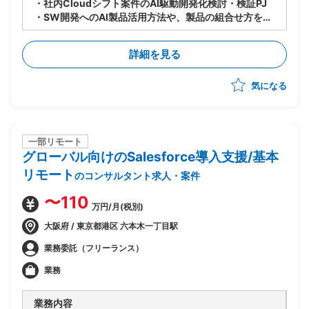
・社内Cloudシフト案件のAI駆動開発化検討・検証PJ
・SW開発へのAI製品活用方法や、製品の組合せ方を検
討し、PJへのスキルトランスファーを推進
・9〜10月：ASTRAReq×GitLab Duoでの設計手順検
詳細を見る
討・作成、概算見積もり根拠数値の収集の実施
・11〜1月：見積もり精度向上のための追加検証を実施
気になる
一部リモート
グローバル向けのSalesforce導入支援/基本
リモート
のコンサルタント求人・案件
〜110
万円/月(税別)
大阪府 / 東京都港区 六本木一丁目駅
業務委託（フリーランス）
業務
業務内容