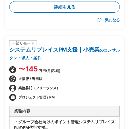
実行まで一気通貫でリード
詳細を見る
・CSRD・ISSB・SSBJ等の開示・規制対応支援および
コンサルティング
気になる
・プロジェクト推進、スケジュール/WBS管理、課題管
理、顧客伴走
・提案書作成やプレゼンテーション含む顧客への提案活
動
一部リモート
システムリプレイスPM支援｜小売業
のコンサル
タント求人・案件
〜145
万円/月(税別)
大阪府 / 野田駅
業務委託（フリーランス）
プロジェクト管理 / PM
業務内容
・グループ会社向けのポイント管理システムリプレイス
PJのPM代行支援