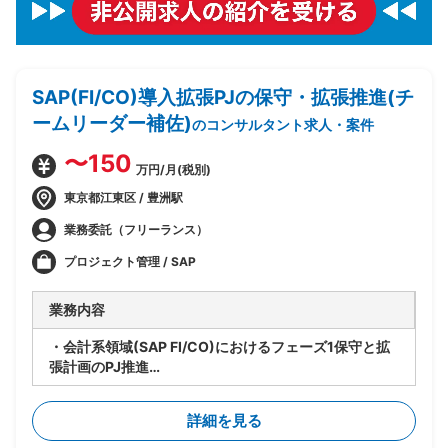
SAP(FI/CO)導入拡張PJの保守・拡張推進(チ
ームリーダー補佐)
のコンサルタント求人・案件
〜150
万円/月(税別)
東京都江東区 / 豊洲駅
業務委託（フリーランス）
プロジェクト管理 / SAP
業務内容
・会計系領域(SAP FI/CO)におけるフェーズ1保守と拡
張計画のPJ推進
・要員管理、進捗管理、タスク管理を担当
・設計レビューの実施
詳細を見る
・関係者調整(エンドユーザ・ベンダー・オフショア開
発メンバ間)