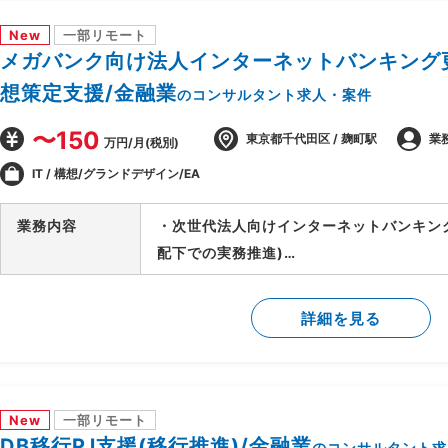
-顧客/BP社間の調整/報告資料作成
New
一部リモート
メガバンク向け法人インターネットバンキング更
想策定支援/金融業
のコンサルタント求人・案件
〜150
東京都千代田区 / 麹町駅
業
万円/月(税別)
IT / 構想/グランドデザイン/EA
業務内容
・次世代法人向けインターネットバンキン
配下での実務推進)
・外部環境(全銀仕様/競合他社/AI等技術
検討
詳細を見る
・上記を実現するTo-Beアーキテクチャの
・銀行企画部門に入り込み/調査/論点整理
New
一部リモート
DB移行PJ支援(移行推進)/金融業
のコンサルタント求