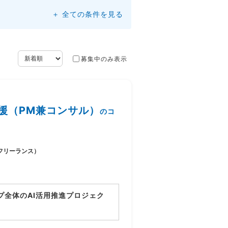
＋ 全ての条件を見る
募集中のみ表示
援（PM兼コンサル）
のコ
フリーランス）
プ全体のAI活用推進プロジェク
り、業務プロセスの整理とAI活