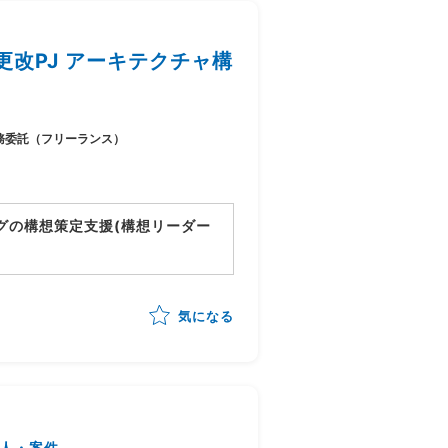
改PJ アーキテクチャ構
務委託（フリーランス）
グの構想策定支援(構想リーダー
動向)を踏まえたあるべき業務姿の
気になる
立案
/構想書作成までを自走
人・案件