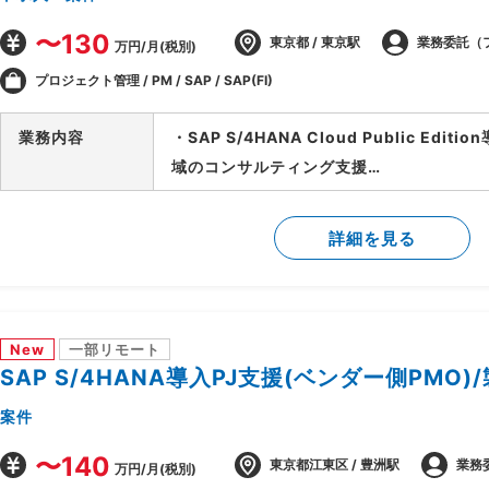
〜130
東京都 / 東京駅
業務委託（
万円/月(税別)
プロジェクト管理 / PM / SAP / SAP(FI)
業務内容
・SAP S/4HANA Cloud Public Edi
域のコンサルティング支援
・ベンダー側、SAPコンサルタントポジシ
・財務会計管理および決算処理に関するコ
詳細を見る
・固定資産管理、建設仮勘定領域の要件定
・SD、MM、FICOモジュール間の連携要
New
一部リモート
SAP S/4HANA導入PJ支援(ベンダー側PMO)
案件
〜140
東京都江東区 / 豊洲駅
業務
万円/月(税別)