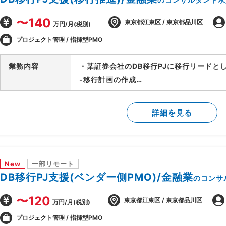
〜140
東京都江東区 / 東京都品川区
万円/月(税別)
プロジェクト管理 / 指揮型PMO
業務内容
・某証券会社のDB移行PJに移行リードと
-移行計画の作成
-移行方式検討/本番移行対策の立案
-移行ツール作成に関する計画策定/推進
詳細を見る
-移行リハーサル～移行本番～移行後支援
-移行関連作業全般の進行管理/課題対応
New
一部リモート
DB移行PJ支援(ベンダー側PMO)/金融業
のコンサ
〜120
東京都江東区 / 東京都品川区
万円/月(税別)
プロジェクト管理 / 指揮型PMO