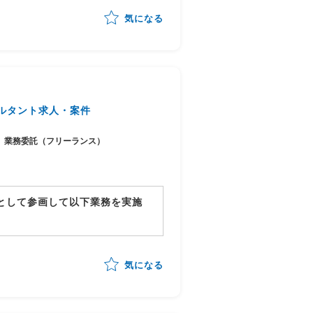
気になる
化・整理
可能性の見極め・優先順位付け
行計画への落とし込み
ステークホルダーマネジメント
チームへの引き継ぎ
ルタント求人・案件
業務委託（フリーランス）
ーとして参画して以下業務を実施
体の進捗管理/情報収集
行対応状況の総合的な管理
気になる
進行)の全体スケジュール管理