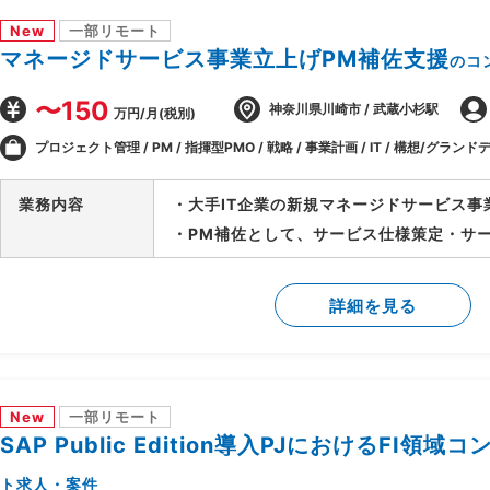
New
一部リモート
マネージドサービス事業立上げPM補佐支援
のコ
〜150
神奈川県川崎市 / 武蔵小杉駅
万円/月(税別)
プロジェクト管理 / PM / 指揮型PMO / 戦略 / 事業計画 / IT / 構想/グランドデ
業務内容
・大手IT企業の新規マネージドサービス事
・PM補佐として、サービス仕様策定・サ
等、立上げ全体をリード
・立上げ後はサービス運用のリードを担当
詳細を見る
ーチへの参画等、多面的に貢献範囲を拡大
New
一部リモート
SAP Public Edition導入PJにおけるFI領
ト求人・案件