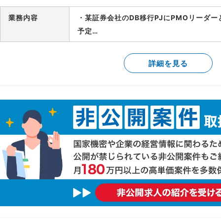
業務内容
・某証券会社のDB移行PJにPMOリーダ
予定
-製造/単体テストにおけるBP社検証物の
-結合テスト～総合テストで発生する障害
詳細を見る
-障害管理台帳の運用/障害解消状況のトラ
-テスト品質基準の確認/品質面での顧客報
-顧客/BP社間の調整/報告資料作成