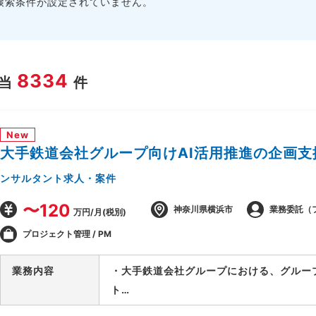
検索条件が設定されていません。
8334
当
件
New
大手鉄道会社グループ向けAI活用推進の企画支
ンサルタント求人・案件
〜120
神奈川県横浜市
業務委託（
万円/月(税別)
プロジェクト管理 / PM
業務内容
・大手鉄道会社グループにおける、グルー
ト
・要件が固まっていない段階から顧客に入