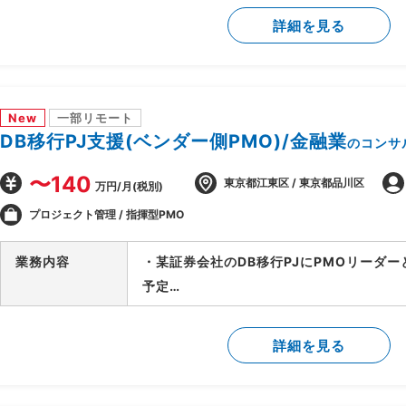
用方針の設計を担当
詳細を見る
・顧客の業務プロセスのヒアリング・可視
・課題の洗い出しと、AI活用による解決
・AI活用方針の策定と、フェーズ設計・実
・顧客の経営層・現場双方との合意形成、
New
一部リモート
・後続フェーズに向けた要件整理と、開発
DB移行PJ支援(ベンダー側PMO)/金融業
のコンサ
〜140
東京都江東区 / 東京都品川区
万円/月(税別)
プロジェクト管理 / 指揮型PMO
業務内容
・某証券会社のDB移行PJにPMOリーダ
予定
-SAP ASE→DB2マイグレーションPJ全
-開発BP社の進捗状況/障害解消状況/移
詳細を見る
-製造/単体/結合/総合テスト(3パラレル
-PJ運営ルールの策定/開発環境整備