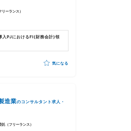
フリーランス）
tion導入PJにおけるFI(財務会計)領
ョン
ンサルティング、導入支援
気になる
義、設計支援
件整理、調整
/製造業
のコンサルタント求人・
委託（フリーランス）