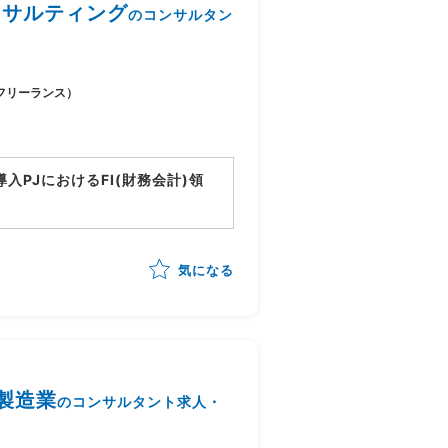
域コンサルティング
のコンサルタン
フリーランス）
tion導入PJにおけるFI(財務会計)領
ョン
ンサルティング、導入支援
気になる
義、設計支援
件整理、調整
/製造業
のコンサルタント求人・