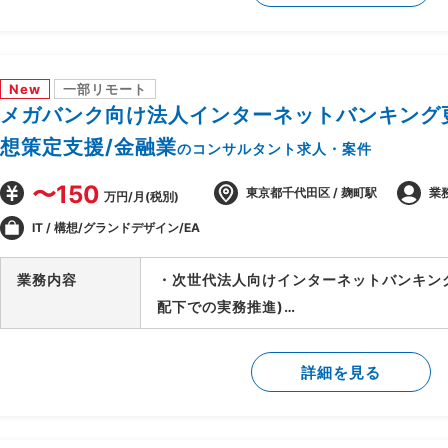
-製造/単体/結合/総合テスト(3パラレル
-PJ運営ルールの策定/開発環境整備
-顧客/BP社間の調整/報告資料作成
New
一部リモート
メガバンク向け法人インターネットバンキング更
想策定支援/金融業
のコンサルタント求人・案件
〜150
東京都千代田区 / 麹町駅
業
万円/月(税別)
IT / 構想/グランドデザイン/EA
業務内容
・次世代法人向けインターネットバンキン
配下での実務推進)
・外部環境(全銀仕様/競合他社/AI等技術
検討
詳細を見る
・上記を実現するTo-Beアーキテクチャの
・銀行企画部門に入り込み/調査/論点整理