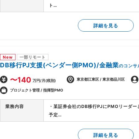
ト
・要件が固まっていない段階から顧客に入
用方針の設計を担当
詳細を見る
・顧客の業務プロセスのヒアリング・可視
・課題の洗い出しと、AI活用による解決
・AI活用方針の策定と、フェーズ設計・実
・顧客の経営層・現場双方との合意形成、
New
一部リモート
・後続フェーズに向けた要件整理と、開発
DB移行PJ支援(ベンダー側PMO)/金融業
のコンサ
〜140
東京都江東区 / 東京都品川区
万円/月(税別)
プロジェクト管理 / 指揮型PMO
業務内容
・某証券会社のDB移行PJにPMOリーダ
予定
-SAP ASE→DB2マイグレーションPJ全
-開発BP社の進捗状況/障害解消状況/移
詳細を見る