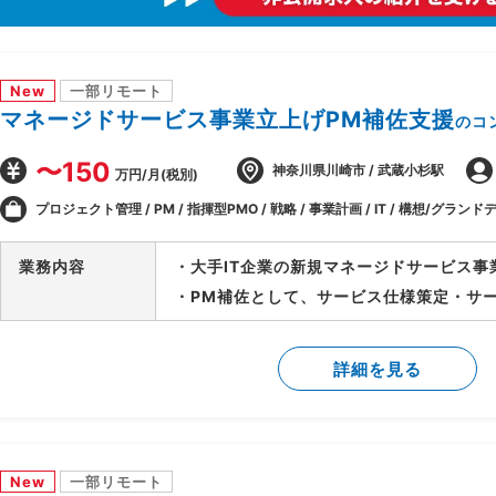
New
一部リモート
マネージドサービス事業立上げPM補佐支援
のコ
〜150
神奈川県川崎市 / 武蔵小杉駅
万円/月(税別)
プロジェクト管理 / PM / 指揮型PMO / 戦略 / 事業計画 / IT / 構想/グランドデ
業務内容
・大手IT企業の新規マネージドサービス事
・PM補佐として、サービス仕様策定・サ
等、立上げ全体をリード
・立上げ後はサービス運用のリードを担当
詳細を見る
ーチへの参画等、多面的に貢献範囲を拡大
New
一部リモート