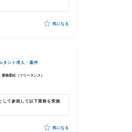
り、業務プロセスの整理とAI活
気になる
化・整理
可能性の見極め・優先順位付け
行計画への落とし込み
ステークホルダーマネジメント
チームへの引き継ぎ
ルタント求人・案件
業務委託（フリーランス）
ーとして参画して以下業務を実施
体の進捗管理/情報収集
行対応状況の総合的な管理
気になる