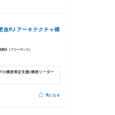
進行)の全体スケジュール管理
改PJ アーキテクチャ構
務委託（フリーランス）
グの構想策定支援(構想リーダー
動向)を踏まえたあるべき業務姿の
気になる
立案
/構想書作成までを自走