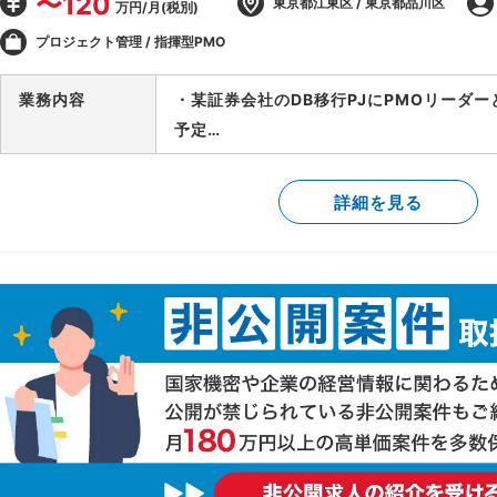
〜120
東京都江東区 / 東京都品川区
万円/月(税別)
プロジェクト管理 / 指揮型PMO
業務内容
・某証券会社のDB移行PJにPMOリーダ
予定
-製造/単体テストにおけるBP社検証物の
-結合テスト～総合テストで発生する障害
詳細を見る
-障害管理台帳の運用/障害解消状況のトラ
-テスト品質基準の確認/品質面での顧客報
-顧客/BP社間の調整/報告資料作成