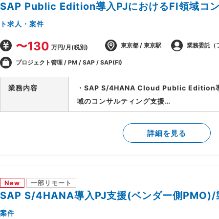
SAP Public Edition導入PJにおけるFI領
ト求人・案件
〜130
東京都 / 東京駅
業務委託（
万円/月(税別)
プロジェクト管理 / PM / SAP / SAP(FI)
業務内容
・SAP S/4HANA Cloud Public Edi
域のコンサルティング支援
・ベンダー側、SAPコンサルタントポジシ
・財務会計管理および決算処理に関するコ
詳細を見る
・固定資産管理、建設仮勘定領域の要件定
・SD、MM、FICOモジュール間の連携要
New
一部リモート
SAP S/4HANA導入PJ支援(ベンダー側PMO)
案件