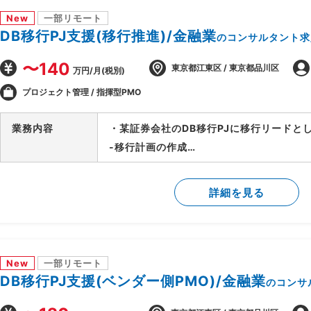
New
一部リモート
DB移行PJ支援(移行推進)/金融業
のコンサルタント求
〜140
東京都江東区 / 東京都品川区
万円/月(税別)
プロジェクト管理 / 指揮型PMO
業務内容
・某証券会社のDB移行PJに移行リードと
-移行計画の作成
-移行方式検討/本番移行対策の立案
-移行ツール作成に関する計画策定/推進
詳細を見る
-移行リハーサル～移行本番～移行後支援
-移行関連作業全般の進行管理/課題対応
New
一部リモート
DB移行PJ支援(ベンダー側PMO)/金融業
のコンサ