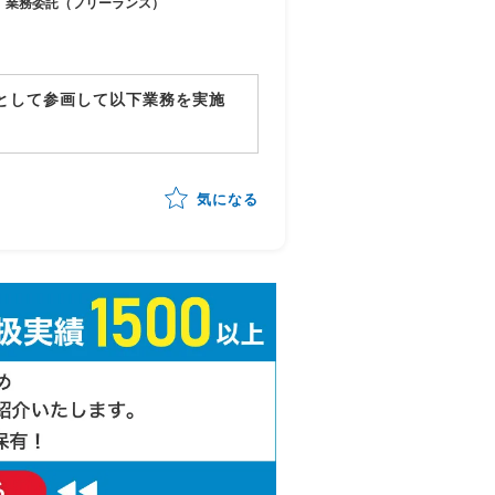
業務委託（フリーランス）
ーとして参画して以下業務を実施
確認・品質担保
の管理・進行統制
気になる
ッキング
告対応