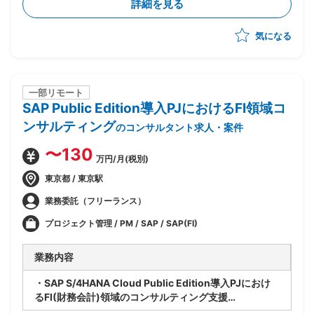
詳細を見る
ー化や顧客アプローチへの参画等、多面的に貢献範囲を
拡大
気になる
一部リモート
SAP Public Edition導入PJにおけるFI領域コ
ンサルティング
のコンサルタント求人・案件
〜130
万円/月(税別)
東京都 / 東京駅
業務委託（フリーランス）
プロジェクト管理 / PM / SAP / SAP(FI)
業務内容
・SAP S/4HANA Cloud Public Edition導入PJにおけ
るFI(財務会計)領域のコンサルティング支援
・ベンダー側、SAPコンサルタントポジション