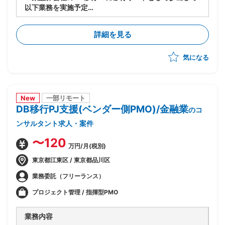
以下業務を実施予定
-移行計画の作成
-移行方式検討/本番移行対策の立案
詳細を見る
-移行ツール作成に関する計画策定/推進
-移行リハーサル～移行本番～移行後支援までの全体推
気になる
進
-移行関連作業全般の進行管理/課題対応
New
一部リモート
DB移行PJ支援(ベンダー側PMO)/金融業
のコ
ンサルタント求人・案件
〜120
万円/月(税別)
東京都江東区 / 東京都品川区
業務委託（フリーランス）
プロジェクト管理 / 指揮型PMO
業務内容