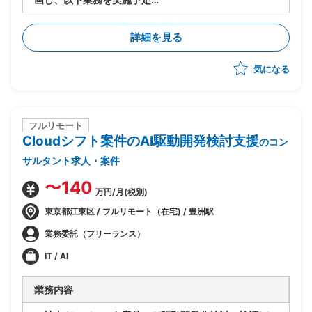
・PJ規模は500人月以上
-進捗/品質/課題管理
詳細を見る
-リカバリー時の要因分析/リカバリープランの策定
-各種ドキュメントの作成
気になる
フルリモート
Cloudシフト案件のAI駆動開発検討支援
のコン
サルタント求人・案件
〜140
万円/月(税別)
東京都江東区 / フルリモート（在宅) / 豊洲駅
業務委託（フリーランス）
IT / AI
業務内容