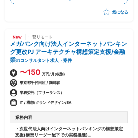
合的な管理
気になる
-製造/単体/結合/総合テスト(3パラレル進行)の全体ス
ケジュール管理
-PJ運営ルールの策定/開発環境整備
-顧客/BP社間の調整/報告資料作成
New
一部リモート
メガバンク向け法人インターネットバンキン
グ更改PJ アーキテクチャ構想策定支援/金融
業
のコンサルタント求人・案件
〜150
万円/月(税別)
東京都千代田区 / 麹町駅
業務委託（フリーランス）
IT / 構想/グランドデザイン/EA
業務内容
・次世代法人向けインターネットバンキングの構想策定
支援(構想リーダー配下での実務推進)