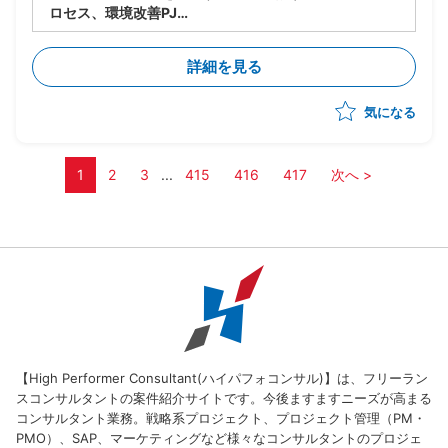
ロセス、環境改善PJ
・製品の生い立ちやカスタマイズの違いにより複数の構
成管理ツール、プロセスが混在している
詳細を見る
・現状のソースコード管理状態やプロセスの現状整理か
ら参画し、構成管理の標準プロセスを策定、導入、定着
気になる
化を図る
・現場のリードとして下記の業務実施想定
ー現状整理とヒアリング(ツールありきではなく、プ
ロセスの立て直しを軸に推進)
1
2
3
...
415
416
417
次へ >
ー現状分析、課題整理
ー構成管理ルールの策定
ー運用プロセス構築、定着化
ーその他付随する業務
【High Performer Consultant(ハイパフォコンサル)】は、フリーラン
スコンサルタントの案件紹介サイトです。今後ますますニーズが高まる
コンサルタント業務。戦略系プロジェクト、プロジェクト管理（PM・
PMO）、SAP、マーケティングなど様々なコンサルタントのプロジェ