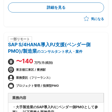
・財務会計管理および決算処理に関するコンサルティン
詳細を見る
グ、導入支援
・固定資産管理、建設仮勘定領域の要件定義、設計支援
気になる
・SD、MM、FICOモジュール間の連携要件整理、調整
一部リモート
SAP S/4HANA導入PJ支援(ベンダー側
PMO)/製造業
のコンサルタント求人・案件
〜140
万円/月(税別)
東京都江東区 / 豊洲駅
業務委託（フリーランス）
プロジェクト管理 / 指揮型PMO
業務内容
・大手製造業のSAP導入PJにベンダー側PMOとして参
画し、以下業務を実施予定