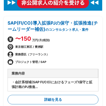
SAP(FI/CO)導入拡張PJの保守・拡張推進(チ
ームリーダー補佐)
のコンサルタント求人・案件
〜150
万円/月(税別)
東京都江東区 / 豊洲駅
業務委託（フリーランス）
プロジェクト管理 / SAP
業務内容
・会計系領域(SAP FI/CO)におけるフェーズ1保守と拡
張計画のPJ推進
・要員管理、進捗管理、タスク管理を担当
・設計レビューの実施
詳細を見る
・関係者調整(エンドユーザ・ベンダー・オフショア開
発メンバ間)