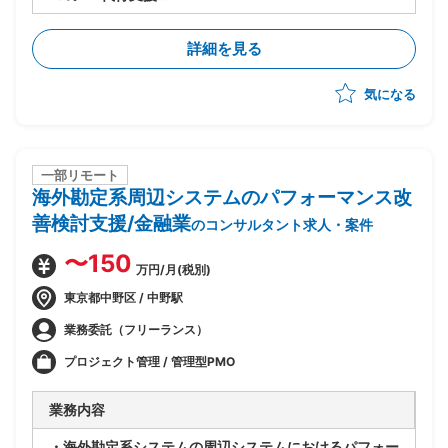
・製品選定から導入までを実施
・現行システムの課題分析、業務要件整理、要件定義
詳細を見る
・RFP作成、ベンダー選定および管理
・PJ計画策定、進捗・リスク管理、品質管理
気になる
・システム設計、開発、テスト計画・実施、データ移
行、ユーザートレーニング、導入支援を推進
・多数店舗のPOS切替の計画・調整・実行支援(複雑な
現場調整やトラブル対応を含む)
一部リモート
海外勘定系周辺システムのパフォーマンス改
善検討支援/金融業
のコンサルタント求人・案件
〜150
万円/月(税別)
東京都中野区 / 中野駅
業務委託（フリーランス）
プロジェクト管理 / 管理型PMO
業務内容
・海外勘定系システムの周辺システムにおけるパフォー