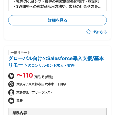
・社内Cloudシフト案件のAI駆動開発化検討・検証PJ
・SW開発へのAI製品活用方法や、製品の組合せ方を検
討し、PJへのスキルトランスファーを推進
・9〜10月：ASTRAReq×GitLab Duoでの設計手順検
詳細を見る
討・作成、概算見積もり根拠数値の収集の実施
・11〜1月：見積もり精度向上のための追加検証を実施
気になる
一部リモート
グローバル向けのSalesforce導入支援/基本
リモート
のコンサルタント求人・案件
〜110
万円/月(税別)
大阪府 / 東京都港区 六本木一丁目駅
業務委託（フリーランス）
業務
業務内容