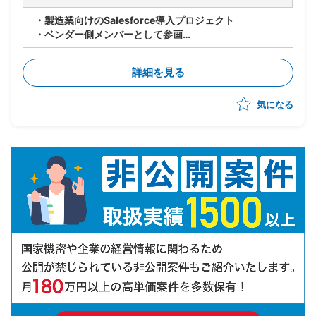
・製造業向けのSalesforce導入プロジェクト
・ベンダー側メンバーとして参画
・世界各国の拠点でのSalesforce共有に向けて、北
米・EU拠点へのSales Cloudの導入からスタート(全て
詳細を見る
標準)
・10月までPoCを実施し、その後本格展開の予定
気になる