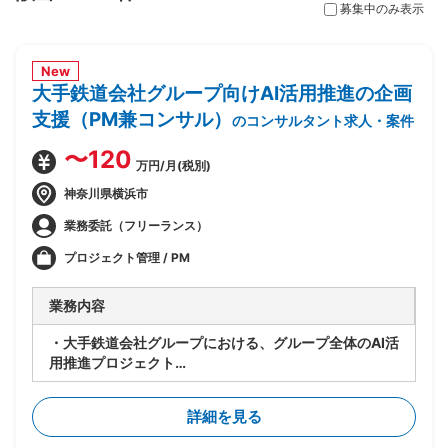
募集中のみ表示
New
大手鉄道会社グループ向けAI活用推進の企画
支援（PM兼コンサル）
のコンサルタント求人・案件
〜120
万円/月(税別)
神奈川県横浜市
業務委託（フリーランス）
プロジェクト管理 / PM
業務内容
・大手鉄道会社グループにおける、グループ全体のAI活
用推進プロジェクト
・要件が固まっていない段階から顧客に入り、業務プロ
セスの整理とAI活用方針の設計を担当
詳細を見る
・顧客の業務プロセスのヒアリング・可視化・整理
・課題の洗い出しと、AI活用による解決可能性の見極