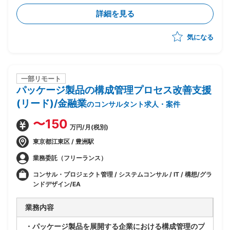
・既存アーキテクチャ(Windows Server等)は維持しつ
詳細を見る
つ、Azure基盤への移行・SaaS化を推進
・企画構想フェーズは完了済み、今後設計フェーズの予
気になる
定
・ビジネスとしてのSaaS(サービス仕様・提供形態・運
営方法)の検討を担当
・サービスビジネスを理解した上でのサービス仕様書作
成・サービス設計を実施
一部リモート
パッケージ製品の構成管理プロセス改善支援
・フェーズ前半〜中盤中心の想定(途中引き継ぎを見込
んだアサインとなる可能性あり)
(リード)/金融業
のコンサルタント求人・案件
〜150
万円/月(税別)
東京都江東区 / 豊洲駅
業務委託（フリーランス）
コンサル・プロジェクト管理 / システムコンサル / IT / 構想/グラ
ンドデザイン/EA
業務内容
・パッケージ製品を展開する企業における構成管理のプ