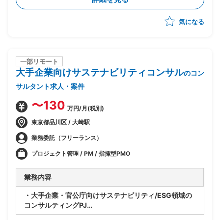
・将来SAP展開に向けたスコープと優先順位整理
・経営層および各社内推進リードの意識改革推進
気になる
・進捗/課題/品質/リスク/コスト管理
・各種ドキュメントの作成
一部リモート
大手企業向けサステナビリティコンサル
のコン
サルタント求人・案件
〜130
万円/月(税別)
東京都品川区 / 大崎駅
業務委託（フリーランス）
プロジェクト管理 / PM / 指揮型PMO
業務内容
・大手企業・官公庁向けサステナビリティ/ESG領域の
コンサルティングPJ
・ベンダー側コンサルタントとして提案・構想策定から