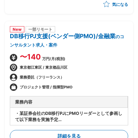
気になる
め・優先順位付け
・AI活用方針の策定と、フェーズ設計・実行計画への落
とし込み
・顧客の経営層・現場双方との合意形成、ステークホル
ダーマネジメント
New
一部リモート
DB移行PJ支援(ベンダー側PMO)/金融業
・後続フェーズに向けた要件整理と、開発チームへの引
のコ
き継ぎ
ンサルタント求人・案件
〜140
万円/月(税別)
東京都江東区 / 東京都品川区
業務委託（フリーランス）
プロジェクト管理 / 指揮型PMO
業務内容
・某証券会社のDB移行PJにPMOリーダーとして参画し
て以下業務を実施予定
-SAP ASE→DB2マイグレーションPJ全体の進捗管理/
情報収集
詳細を見る
-開発BP社の進捗状況/障害解消状況/移行対応状況の総