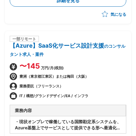
詳細を見る
・関係者調整(エンドユーザ・ベンダー・オフショア開
発メンバ間)
気になる
・ベンダー統制及びチームコミュニケーションの推進
一部リモート
【Azure】SaaS化サービス設計支援
のコンサル
タント求人・案件
〜145
万円/月(税別)
豊洲（東京都江東区）または梅田（大阪）
業務委託（フリーランス）
IT / 構想/グランドデザイン/EA / インフラ
業務内容
・現状オンプレで稼働している国際勘定系システムを、
Azure基盤上でサービスとして提供できる形へ最適化す
るPJ