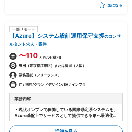
気になる
・ベンダー統制及びチームコミュニケーションの推進
一部リモート
【Azure】システム設計運用保守支援
のコンサ
ルタント求人・案件
〜110
万円/月(税別)
豊洲（東京都江東区）または梅田（大阪）
業務委託（フリーランス）
IT / 構想/グランドデザイン/EA / インフラ
業務内容
・現状オンプレで稼働している国際勘定系システムを、
Azure基盤上でサービスとして提供できる形へ最適化す
るPJ
・既存アーキテクチャ(Windows Server等)は維持しつ
詳細を見る