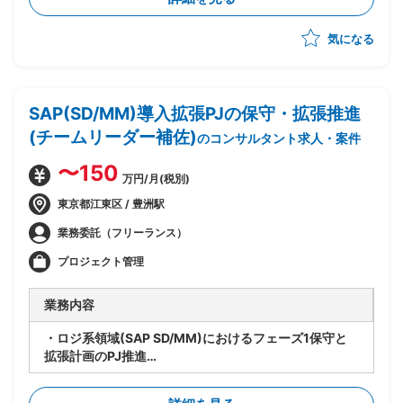
つ、Azure基盤への移行・SaaS化を推進
・企画構想フェーズは完了済み、今後設計フェーズの予
気になる
定
・システムとしてのSaaS(Azure上での技術的な実現方
式)の検討を担当
・上流ポジション担当が作成する予定のサービス仕様書
SAP(SD/MM)導入拡張PJの保守・拡張推進
作成・サービス設計を受けて、Azureでのシステム設計
~運用設計を実施
(チームリーダー補佐)
のコンサルタント求人・案件
・サービス運用形態・リリース方式の検討、それらのド
キュメント化への落とし込みを担当
〜150
万円/月(税別)
・アプリケーションチームとインフラチームの橋渡し役
として、インフラ標準化の方向性を協議・策定
東京都江東区 / 豊洲駅
・設計フェーズから参画し、そのまま運用・保守まで担
業務委託（フリーランス）
当予定(上流担当が抜けた後も長期的に残る前提)
プロジェクト管理
業務内容
・ロジ系領域(SAP SD/MM)におけるフェーズ1保守と
拡張計画のPJ推進
・要員管理、進捗管理、タスク管理を担当
・設計レビューの実施