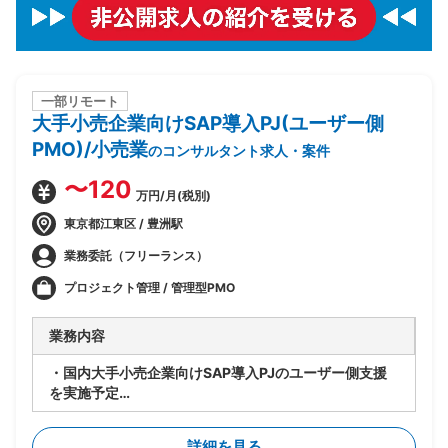
一部リモート
大手小売企業向けSAP導入PJ(ユーザー側
PMO)/小売業
のコンサルタント求人・案件
〜120
万円/月(税別)
東京都江東区 / 豊洲駅
業務委託（フリーランス）
プロジェクト管理 / 管理型PMO
業務内容
・国内大手小売企業向けSAP導入PJのユーザー側支援
を実施予定
・要件定義/設計フェーズ(2026年7月~9月)を担当
・顧客社内の合意形成
詳細を見る