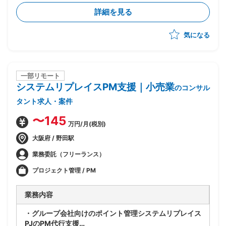
実行まで一気通貫でリード
詳細を見る
・CSRD・ISSB・SSBJ等の開示・規制対応支援および
コンサルティング
気になる
・プロジェクト推進、スケジュール/WBS管理、課題管
理、顧客伴走
・提案書作成やプレゼンテーション含む顧客への提案活
動
一部リモート
システムリプレイスPM支援｜小売業
のコンサル
タント求人・案件
〜145
万円/月(税別)
大阪府 / 野田駅
業務委託（フリーランス）
プロジェクト管理 / PM
業務内容
・グループ会社向けのポイント管理システムリプレイス
PJのPM代行支援