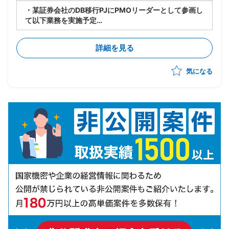
・某証券会社のDB移行PJにPMOリーダーとして参画し
て以下業務を実施予定
-製造/単体テストにおけるBP社検証物の確認・品質担
保
詳細を見る
-結合テスト～総合テストで発生する障害の管理・進行
統制
気になる
-障害管理台帳の運用/障害解消状況のトラッキング
-テスト品質基準の確認/品質面での顧客報告対応
-顧客/BP社間の調整/報告資料作成