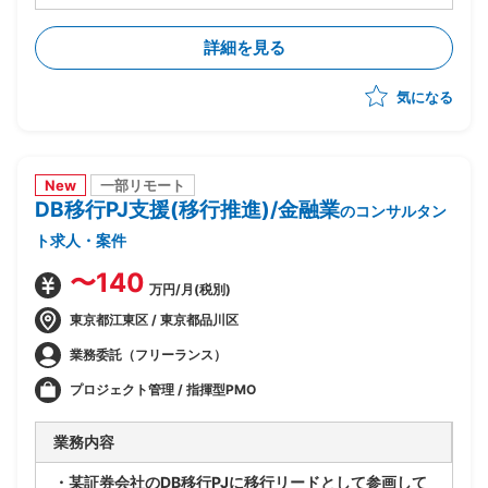
・外部環境(全銀仕様/競合他社/AI等技術動向)を踏まえ
たあるべき業務姿の検討
詳細を見る
・上記を実現するTo-Beアーキテクチャの立案
・銀行企画部門に入り込み/調査/論点整理/構想書作成
気になる
までを自走
New
一部リモート
DB移行PJ支援(移行推進)/金融業
のコンサルタン
ト求人・案件
〜140
万円/月(税別)
東京都江東区 / 東京都品川区
業務委託（フリーランス）
プロジェクト管理 / 指揮型PMO
業務内容
・某証券会社のDB移行PJに移行リードとして参画して