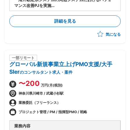
マンス改善PJを実施
・今期(基礎検討フェーズ)における、現存データを保持
しつつパフォーマンスを改善するソリューションの検討
詳細を見る
を主導
気になる
一部リモート
グローバル新規事業立上げPMO支援/大手
SIer
のコンサルタント求人・案件
〜200
万円/月(税別)
神奈川県川崎市 / 武蔵小杉駅
業務委託（フリーランス）
プロジェクト管理 / PM / 指揮型PMO / 戦略
業務内容