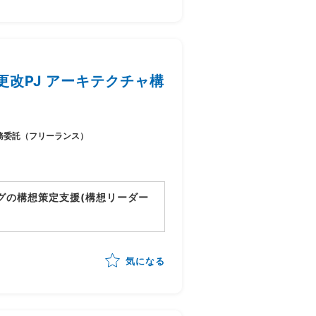
進行)の全体スケジュール管理
改PJ アーキテクチャ構
務委託（フリーランス）
グの構想策定支援(構想リーダー
動向)を踏まえたあるべき業務姿の
気になる
立案
/構想書作成までを自走