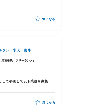
り、業務プロセスの整理とAI活
気になる
化・整理
可能性の見極め・優先順位付け
行計画への落とし込み
ステークホルダーマネジメント
チームへの引き継ぎ
ルタント求人・案件
業務委託（フリーランス）
ーとして参画して以下業務を実施
体の進捗管理/情報収集
行対応状況の総合的な管理
気になる