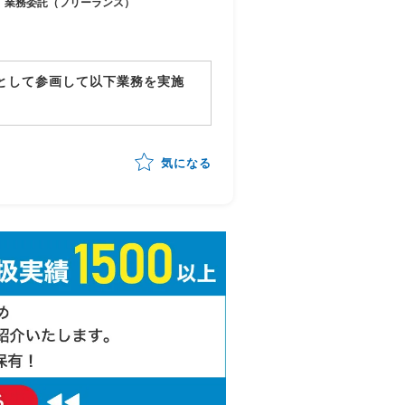
業務委託（フリーランス）
ーとして参画して以下業務を実施
確認・品質担保
の管理・進行統制
気になる
ッキング
告対応