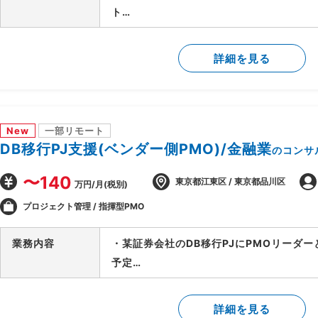
ト
・要件が固まっていない段階から顧客に入
用方針の設計を担当
詳細を見る
・顧客の業務プロセスのヒアリング・可視
・課題の洗い出しと、AI活用による解決
・AI活用方針の策定と、フェーズ設計・実
・顧客の経営層・現場双方との合意形成、
New
一部リモート
・後続フェーズに向けた要件整理と、開発
DB移行PJ支援(ベンダー側PMO)/金融業
のコンサ
〜140
東京都江東区 / 東京都品川区
万円/月(税別)
プロジェクト管理 / 指揮型PMO
業務内容
・某証券会社のDB移行PJにPMOリーダ
予定
-SAP ASE→DB2マイグレーションPJ全
-開発BP社の進捗状況/障害解消状況/移
詳細を見る