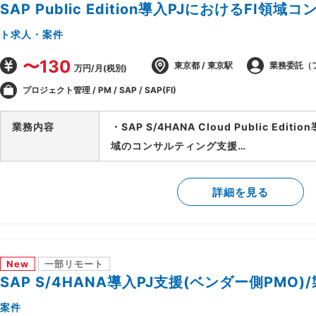
SAP Public Edition導入PJにおけるFI領
ト求人・案件
〜130
東京都 / 東京駅
業務委託（
万円/月(税別)
プロジェクト管理 / PM / SAP / SAP(FI)
業務内容
・SAP S/4HANA Cloud Public Edi
域のコンサルティング支援
・ベンダー側、SAPコンサルタントポジシ
・財務会計管理および決算処理に関するコ
詳細を見る
・固定資産管理、建設仮勘定領域の要件定
・SD、MM、FICOモジュール間の連携要
New
一部リモート
SAP S/4HANA導入PJ支援(ベンダー側PMO)
案件