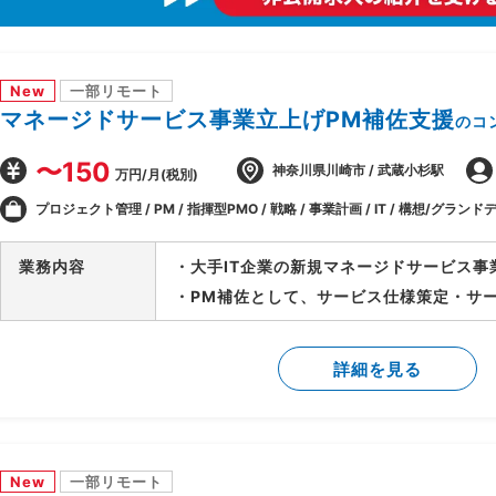
New
一部リモート
マネージドサービス事業立上げPM補佐支援
のコ
〜150
神奈川県川崎市 / 武蔵小杉駅
万円/月(税別)
プロジェクト管理 / PM / 指揮型PMO / 戦略 / 事業計画 / IT / 構想/グランドデ
業務内容
・大手IT企業の新規マネージドサービス事
・PM補佐として、サービス仕様策定・サ
等、立上げ全体をリード
・立上げ後はサービス運用のリードを担当
詳細を見る
ーチへの参画等、多面的に貢献範囲を拡大
New
一部リモート