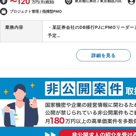
〜120
東京都江東区 / 東京都品川区
万円/月(税別)
プロジェクト管理 / 指揮型PMO
業務内容
・某証券会社のDB移行PJにPMOリーダ
予定
-製造/単体テストにおけるBP社検証物の
-結合テスト～総合テストで発生する障害
詳細を見る
-障害管理台帳の運用/障害解消状況のトラ
-テスト品質基準の確認/品質面での顧客報
-顧客/BP社間の調整/報告資料作成