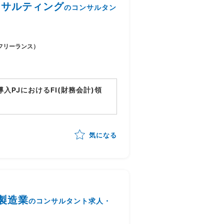
域コンサルティング
のコンサルタン
フリーランス）
tion導入PJにおけるFI(財務会計)領
ョン
ンサルティング、導入支援
気になる
義、設計支援
件整理、調整
/製造業
のコンサルタント求人・