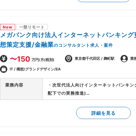
-製造/単体/結合/総合テスト(3パラレル
-PJ運営ルールの策定/開発環境整備
-顧客/BP社間の調整/報告資料作成
New
一部リモート
メガバンク向け法人インターネットバンキング更
想策定支援/金融業
のコンサルタント求人・案件
〜150
東京都千代田区 / 麹町駅
業
万円/月(税別)
IT / 構想/グランドデザイン/EA
業務内容
・次世代法人向けインターネットバンキン
配下での実務推進)
・外部環境(全銀仕様/競合他社/AI等技術
検討
詳細を見る
・上記を実現するTo-Beアーキテクチャの
・銀行企画部門に入り込み/調査/論点整理