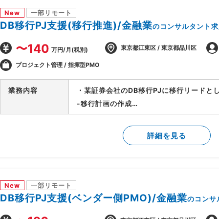
New
一部リモート
DB移行PJ支援(移行推進)/金融業
のコンサルタント求
〜140
東京都江東区 / 東京都品川区
万円/月(税別)
プロジェクト管理 / 指揮型PMO
業務内容
・某証券会社のDB移行PJに移行リードと
-移行計画の作成
-移行方式検討/本番移行対策の立案
-移行ツール作成に関する計画策定/推進
詳細を見る
-移行リハーサル～移行本番～移行後支援
-移行関連作業全般の進行管理/課題対応
New
一部リモート
DB移行PJ支援(ベンダー側PMO)/金融業
のコンサ