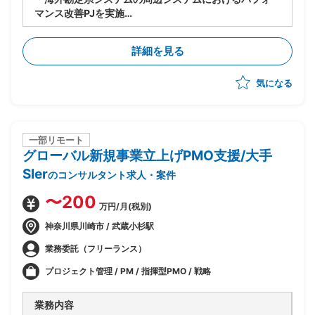
マンス改善PJを実施
・今期(基礎検討フェーズ)における、現存データを保持
しつつパフォーマンスを改善するソリューションの検討
詳細を見る
を主導
気になる
一部リモート
グローバル新規事業立上げPMO支援/大手
SIer
のコンサルタント求人・案件
〜200
万円/月(税別)
神奈川県川崎市 / 武蔵小杉駅
業務委託（フリーランス）
プロジェクト管理 / PM / 指揮型PMO / 戦略
業務内容