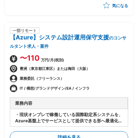
気になる
・ベンダー統制及びチームコミュニケーションの推進
一部リモート
【Azure】システム設計運用保守支援
のコンサ
ルタント求人・案件
〜110
万円/月(税別)
豊洲（東京都江東区）または梅田（大阪）
業務委託（フリーランス）
IT / 構想/グランドデザイン/EA / インフラ
業務内容
・現状オンプレで稼働している国際勘定系システムを、
Azure基盤上でサービスとして提供できる形へ最適化す
るPJ
・既存アーキテクチャ(Windows Server等)は維持しつ
詳細を見る