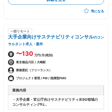
・将来SAP展開に向けたスコープと優先順位整理
・経営層および各社内推進リードの意識改革推進
気になる
・進捗/課題/品質/リスク/コスト管理
・各種ドキュメントの作成
一部リモート
大手企業向けサステナビリティコンサル
のコン
サルタント求人・案件
〜130
万円/月(税別)
東京都品川区 / 大崎駅
業務委託（フリーランス）
プロジェクト管理 / PM / 指揮型PMO
業務内容
・大手企業・官公庁向けサステナビリティ/ESG領域の
コンサルティングPJ
・ベンダー側コンサルタントとして提案・構想策定から