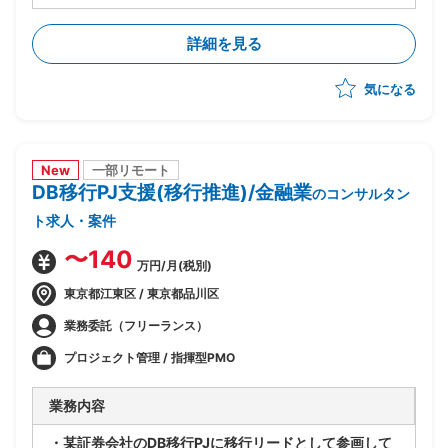
・外部環境(全銀仕様/競合他社/AI等技術動向)を踏まえ
たあるべき業務姿の検討
詳細を見る
・上記を実現するTo-Beアーキテクチャの立案
・銀行企画部門に入り込み/調査/論点整理/構想書作成
気になる
までを自走
New
一部リモート
DB移行PJ支援(移行推進)/金融業
のコンサルタン
ト求人・案件
〜140
万円/月(税別)
東京都江東区 / 東京都品川区
業務委託（フリーランス）
プロジェクト管理 / 指揮型PMO
業務内容
・某証券会社のDB移行PJに移行リードとして参画して