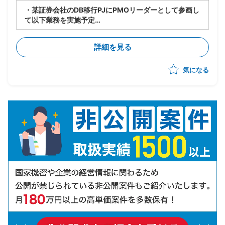
・某証券会社のDB移行PJにPMOリーダーとして参画し
て以下業務を実施予定
-製造/単体テストにおけるBP社検証物の確認・品質担
保
詳細を見る
-結合テスト～総合テストで発生する障害の管理・進行
統制
気になる
-障害管理台帳の運用/障害解消状況のトラッキング
-テスト品質基準の確認/品質面での顧客報告対応
-顧客/BP社間の調整/報告資料作成