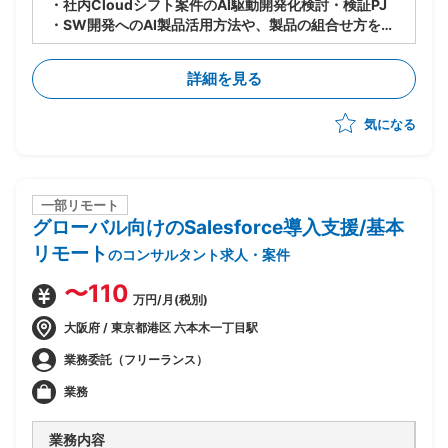
・社内Cloudシフト案件のAI駆動開発化検討・検証PJ
・SW開発へのAI製品活用方法や、製品の組合せ方を検
討し、PJへのスキルトランスファーを推進
・9〜10月：ASTRAReq×GitLab Duoでの設計手順検
詳細を見る
討・作成、概算見積もり根拠数値の収集の実施
・11〜1月：見積もり精度向上のための追加検証を実施
気になる
一部リモート
グローバル向けのSalesforce導入支援/基本
リモート
のコンサルタント求人・案件
〜110
万円/月(税別)
大阪府 / 東京都港区 六本木一丁目駅
業務委託（フリーランス）
業務
業務内容