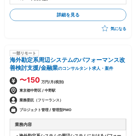
・製品選定から導入までを実施
・現行システムの課題分析、業務要件整理、要件定義
詳細を見る
・RFP作成、ベンダー選定および管理
・PJ計画策定、進捗・リスク管理、品質管理
気になる
・システム設計、開発、テスト計画・実施、データ移
行、ユーザートレーニング、導入支援を推進
・多数店舗のPOS切替の計画・調整・実行支援(複雑な
現場調整やトラブル対応を含む)
一部リモート
海外勘定系周辺システムのパフォーマンス改
善検討支援/金融業
のコンサルタント求人・案件
〜150
万円/月(税別)
東京都中野区 / 中野駅
業務委託（フリーランス）
プロジェクト管理 / 管理型PMO
業務内容
・海外勘定系システムの周辺システムにおけるパフォー