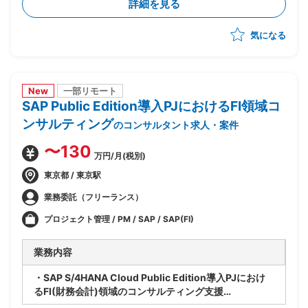
詳細を見る
ー化や顧客アプローチへの参画等、多面的に貢献範囲を
拡大
気になる
New
一部リモート
SAP Public Edition導入PJにおけるFI領域コ
ンサルティング
のコンサルタント求人・案件
〜130
万円/月(税別)
東京都 / 東京駅
業務委託（フリーランス）
プロジェクト管理 / PM / SAP / SAP(FI)
業務内容
・SAP S/4HANA Cloud Public Edition導入PJにおけ
るFI(財務会計)領域のコンサルティング支援
・ベンダー側、SAPコンサルタントポジション