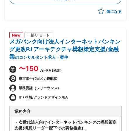
合的な管理
気になる
-製造/単体/結合/総合テスト(3パラレル進行)の全体ス
ケジュール管理
-PJ運営ルールの策定/開発環境整備
-顧客/BP社間の調整/報告資料作成
New
一部リモート
メガバンク向け法人インターネットバンキン
グ更改PJ アーキテクチャ構想策定支援/金融
業
のコンサルタント求人・案件
〜150
万円/月(税別)
東京都千代田区 / 麹町駅
業務委託（フリーランス）
IT / 構想/グランドデザイン/EA
業務内容
・次世代法人向けインターネットバンキングの構想策定
支援(構想リーダー配下での実務推進)