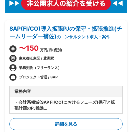
SAP(FI/CO)導入拡張PJの保守・拡張推進(チ
ームリーダー補佐)
のコンサルタント求人・案件
〜150
万円/月(税別)
東京都江東区 / 豊洲駅
業務委託（フリーランス）
プロジェクト管理 / SAP
業務内容
・会計系領域(SAP FI/CO)におけるフェーズ1保守と拡
張計画のPJ推進
・要員管理、進捗管理、タスク管理を担当
・設計レビューの実施
詳細を見る
・関係者調整(エンドユーザ・ベンダー・オフショア開
発メンバ間)