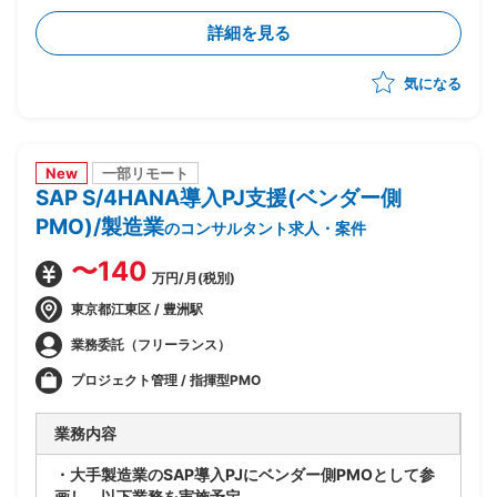
・財務会計管理および決算処理に関するコンサルティン
詳細を見る
グ、導入支援
・固定資産管理、建設仮勘定領域の要件定義、設計支援
気になる
・SD、MM、FICOモジュール間の連携要件整理、調整
New
一部リモート
SAP S/4HANA導入PJ支援(ベンダー側
PMO)/製造業
のコンサルタント求人・案件
〜140
万円/月(税別)
東京都江東区 / 豊洲駅
業務委託（フリーランス）
プロジェクト管理 / 指揮型PMO
業務内容
・大手製造業のSAP導入PJにベンダー側PMOとして参
画し、以下業務を実施予定