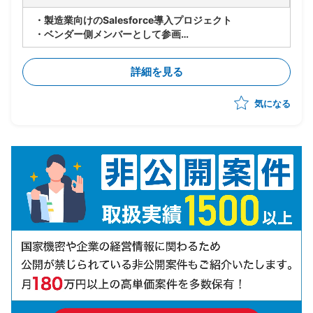
・製造業向けのSalesforce導入プロジェクト
・ベンダー側メンバーとして参画
・世界各国の拠点でのSalesforce共有に向けて、北
米・EU拠点へのSales Cloudの導入からスタート(全て
詳細を見る
標準)
・10月までPoCを実施し、その後本格展開の予定
気になる