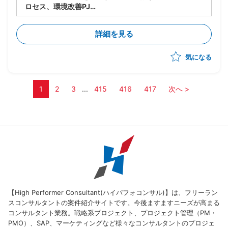
ロセス、環境改善PJ
・製品の生い立ちやカスタマイズの違いにより複数の構
成管理ツール、プロセスが混在している
詳細を見る
・現状のソースコード管理状態やプロセスの現状整理か
ら参画し、構成管理の標準プロセスを策定、導入、定着
気になる
化を図る
・現場のリードとして下記の業務実施想定
ー現状整理とヒアリング(ツールありきではなく、プ
ロセスの立て直しを軸に推進)
1
2
3
...
415
416
417
次へ >
ー現状分析、課題整理
ー構成管理ルールの策定
ー運用プロセス構築、定着化
ーその他付随する業務
【High Performer Consultant(ハイパフォコンサル)】は、フリーラン
スコンサルタントの案件紹介サイトです。今後ますますニーズが高まる
コンサルタント業務。戦略系プロジェクト、プロジェクト管理（PM・
PMO）、SAP、マーケティングなど様々なコンサルタントのプロジェ