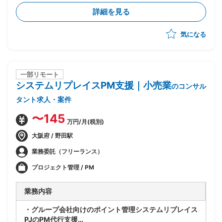
実行まで一気通貫でリード
詳細を見る
・CSRD・ISSB・SSBJ等の開示・規制対応支援および
コンサルティング
気になる
・プロジェクト推進、スケジュール/WBS管理、課題管
理、顧客伴走
・提案書作成やプレゼンテーション含む顧客への提案活
動
一部リモート
システムリプレイスPM支援｜小売業
のコンサル
タント求人・案件
〜145
万円/月(税別)
大阪府 / 野田駅
業務委託（フリーランス）
プロジェクト管理 / PM
業務内容
・グループ会社向けのポイント管理システムリプレイス
PJのPM代行支援