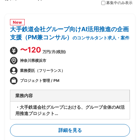
募集中のみ表示
New
大手鉄道会社グループ向けAI活用推進の企画
支援（PM兼コンサル）
のコンサルタント求人・案件
〜120
万円/月(税別)
神奈川県横浜市
業務委託（フリーランス）
プロジェクト管理 / PM
業務内容
・大手鉄道会社グループにおける、グループ全体のAI活
用推進プロジェクト
・要件が固まっていない段階から顧客に入り、業務プロ
セスの整理とAI活用方針の設計を担当
詳細を見る
・顧客の業務プロセスのヒアリング・可視化・整理
・課題の洗い出しと、AI活用による解決可能性の見極