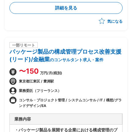
・既存アーキテクチャ(Windows Server等)は維持しつ
詳細を見る
つ、Azure基盤への移行・SaaS化を推進
・企画構想フェーズは完了済み、今後設計フェーズの予
気になる
定
・ビジネスとしてのSaaS(サービス仕様・提供形態・運
営方法)の検討を担当
・サービスビジネスを理解した上でのサービス仕様書作
成・サービス設計を実施
一部リモート
パッケージ製品の構成管理プロセス改善支援
・フェーズ前半〜中盤中心の想定(途中引き継ぎを見込
んだアサインとなる可能性あり)
(リード)/金融業
のコンサルタント求人・案件
〜150
万円/月(税別)
東京都江東区 / 豊洲駅
業務委託（フリーランス）
コンサル・プロジェクト管理 / システムコンサル / IT / 構想/グラ
ンドデザイン/EA
業務内容
・パッケージ製品を展開する企業における構成管理のプ