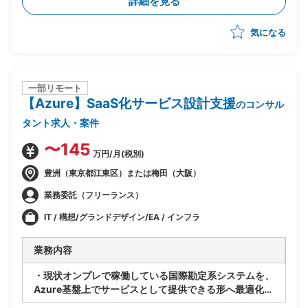
詳細を見る
・関係者調整(エンドユーザ・ベンダー・オフショア開
発メンバ間)
気になる
・ベンダー統制及びチームコミュニケーションの推進
一部リモート
【Azure】SaaS化サービス設計支援
のコンサル
タント求人・案件
〜145
万円/月(税別)
豊洲（東京都江東区）または梅田（大阪）
業務委託（フリーランス）
IT / 構想/グランドデザイン/EA / インフラ
業務内容
・現状オンプレで稼働している国際勘定系システムを、
Azure基盤上でサービスとして提供できる形へ最適化す
るPJ