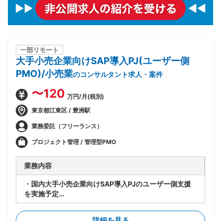
一部リモート
大手小売企業向けSAP導入PJ(ユーザー側
PMO)/小売業
のコンサルタント求人・案件
〜120
万円/月(税別)
東京都江東区 / 豊洲駅
業務委託（フリーランス）
プロジェクト管理 / 管理型PMO
業務内容
・国内大手小売企業向けSAP導入PJのユーザー側支援
を実施予定
・要件定義/設計フェーズ(2026年7月~9月)を担当
・顧客社内の合意形成
詳細を見る