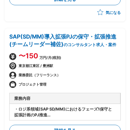
つ、Azure基盤への移行・SaaS化を推進
・企画構想フェーズは完了済み、今後設計フェーズの予
気になる
定
・システムとしてのSaaS(Azure上での技術的な実現方
式)の検討を担当
・上流ポジション担当が作成する予定のサービス仕様書
SAP(SD/MM)導入拡張PJの保守・拡張推進
作成・サービス設計を受けて、Azureでのシステム設計
~運用設計を実施
(チームリーダー補佐)
のコンサルタント求人・案件
・サービス運用形態・リリース方式の検討、それらのド
キュメント化への落とし込みを担当
〜150
万円/月(税別)
・アプリケーションチームとインフラチームの橋渡し役
として、インフラ標準化の方向性を協議・策定
東京都江東区 / 豊洲駅
・設計フェーズから参画し、そのまま運用・保守まで担
業務委託（フリーランス）
当予定(上流担当が抜けた後も長期的に残る前提)
プロジェクト管理
業務内容
・ロジ系領域(SAP SD/MM)におけるフェーズ1保守と
拡張計画のPJ推進
・要員管理、進捗管理、タスク管理を担当
・設計レビューの実施