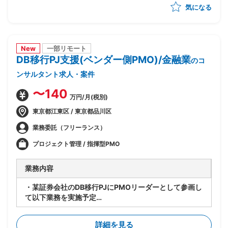
気になる
め・優先順位付け
・AI活用方針の策定と、フェーズ設計・実行計画への落
とし込み
・顧客の経営層・現場双方との合意形成、ステークホル
ダーマネジメント
New
一部リモート
DB移行PJ支援(ベンダー側PMO)/金融業
・後続フェーズに向けた要件整理と、開発チームへの引
のコ
き継ぎ
ンサルタント求人・案件
〜140
万円/月(税別)
東京都江東区 / 東京都品川区
業務委託（フリーランス）
プロジェクト管理 / 指揮型PMO
業務内容
・某証券会社のDB移行PJにPMOリーダーとして参画し
て以下業務を実施予定
-SAP ASE→DB2マイグレーションPJ全体の進捗管理/
情報収集
詳細を見る
-開発BP社の進捗状況/障害解消状況/移行対応状況の総