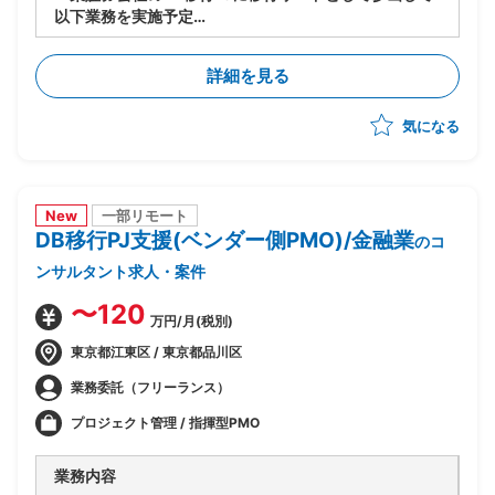
以下業務を実施予定
-移行計画の作成
-移行方式検討/本番移行対策の立案
詳細を見る
-移行ツール作成に関する計画策定/推進
-移行リハーサル～移行本番～移行後支援までの全体推
気になる
進
-移行関連作業全般の進行管理/課題対応
New
一部リモート
DB移行PJ支援(ベンダー側PMO)/金融業
のコ
ンサルタント求人・案件
〜120
万円/月(税別)
東京都江東区 / 東京都品川区
業務委託（フリーランス）
プロジェクト管理 / 指揮型PMO
業務内容