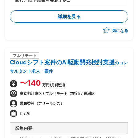
・PJ規模は500人月以上
-進捗/品質/課題管理
詳細を見る
-リカバリー時の要因分析/リカバリープランの策定
-各種ドキュメントの作成
気になる
フルリモート
Cloudシフト案件のAI駆動開発検討支援
のコン
サルタント求人・案件
〜140
万円/月(税別)
東京都江東区 / フルリモート（在宅) / 豊洲駅
業務委託（フリーランス）
IT / AI
業務内容