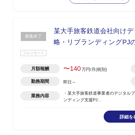
‐クライアントへの報告等窓口業務
‐クライアント業務の整理、関係者へ
【現行体制】
‐Dep通貨チーム：開発エンジニア・
某大手旅客鉄道会社向け
‐バンク通貨チームシステム別 専属・
募集終了
‐リードエンジニア相談役
略・リブランディングPJの
‐CSSフロント コーダー1名
フルリモート
【募集背景】
現行ではPMが担当する複数案件を横
〜140
月額報酬
万円/月(税別)
担を軽減したい。
PMOを設置してPJ管理担当を専属
勤務期間
即日～
・某大手旅客鉄道事業者のデジタルプ
【補足】
業務内容
ンディング支援PJ
開発部門があるため、業務フロー管理
・社会変化/消費者心理/顧客体験の
言語化(ブランディングbook化)、社
詳細を
・8月～11月：ブランド整理、10月
・俯瞰したWBS管理/進行管理ではな
舞いを担うPM支援