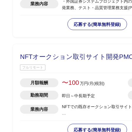
・外国証券システムプロジェクト内の
業務内容
発業務、テスト・品質管理業務支援(P
・グローバルITプロジェクト内のコ
・PJ関係者(ステークホルダー)との
応募する(簡単無料登録)
・参画初月稼働率70％、2か月目以降
NFTオークション取引サイト開発PM
フルリモート
〜100
月額報酬
万円/月(税別)
勤務期間
即日～中長期予定
NFTでの既存オークション取引サイ
業務内容
‐PMと一緒にお客様との打合、打合
‐PMOとしてお客様との折衝概要～
応募する(簡単無料登録)