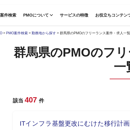
案件検索
PMOについて
サービスの特徴
お役立ちコンテン
O
>
PMO案件検索
>
勤務地から探す
>
群馬県のPMOのフリーランス案件・求人一
群馬県のPMOのフ
一
407
該当
件
ITインフラ基盤更改にむけた移行計