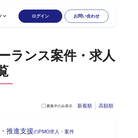
ツ
ログイン
お問い合わせ
覧
リーランス案件・求人
覧
新着順
高額順
募集中のみ表示
画・推進支援
のPMO求人・案件