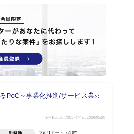
るPoC～事業化推進/サービス業
の
案件No. 0147351
公開日: 2026/05/20
勤務地
フルリモート（在宅)