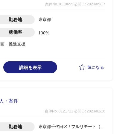
案件No. 0119655
公開日: 2023/05/17
勤務地
東京都
稼働率
100%
計画・推進支援
て移行リハーサルの実施
詳細を表示
気になる
求人・案件
案件No. 0121721
公開日: 2023/02/10
勤務地
東京都千代田区 / フルリモート（在