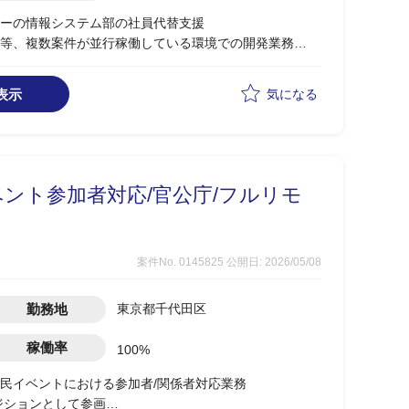
ーの情報システム部の社員代替支援
等、複数案件が並行稼働している環境での開発業務
表示
気になる
ント参加者対応/官公庁/フルリモ
案件No. 0145825
公開日: 2026/05/08
勤務地
東京都千代田区
稼働率
100%
民イベントにおける参加者/関係者対応業務
ジションとして参画