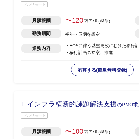
フルリモート
〜120
月額報酬
万円/月(税別)
勤務期間
半年～長期を想定
・EOSに伴う基盤更改にむけた移行
業務内容
・移行計画の立案、推進
・関係者との調整、連携対応
・2023年12月～2024年1月にかけ
応募する(簡単無料登録)
ITインフラ横断的課題解決支援
のPMO
フルリモート
〜100
月額報酬
万円/月(税別)