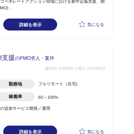
コーポレートアクション領域における要件定義支援、開
MO)
ーポレートアクション領域システムのリード全般
合意形成調整
詳細を表示
気になる
稼働率100％
O支援
のPMO求人・案件
案件No. 0118980
公開日: 2022/04/22
勤務地
フルリモート（在宅)
稼働率
60～100%
トの追加サービス開発／運用
せのための資料作成を実施
仕様を落とし、エンジニアチームへ
詳細を表示
気になる