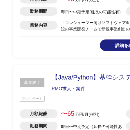
勤務期間
即日〜中期予定(延長の可能性有)
・コンシューマー向けソフトウェア/Io
業務内容
設の事業開発チームで新規事業創出の
・新規事業の企画/立案/事業性評価、市
・MVP設計/事業計画/KPI策定、
詳細を
・既存事業の成長施策立案/推進
【Java/Python】基
募集終了
PMO求人・案件
フルリモート
〜65
月額報酬
万円/月(税別)
勤務期間
即日〜中期予定（延長の可能性あ