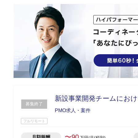
新設事業開発チームにおけ
募集終了
PMO求人・案件
フルリモート
〜90
月額報酬
万円/月(税別)