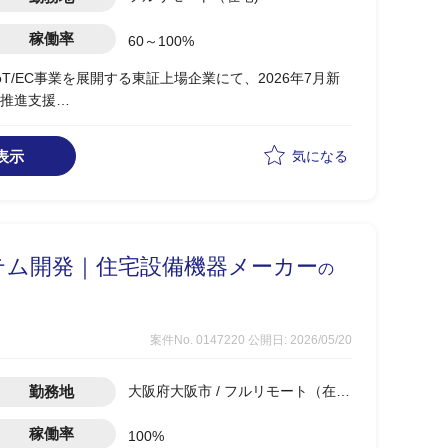
稼働率
60～100%
T/EC事業を展開する東証上場企業にて、2026年7月新
推進支援
場調査/仮説検証/PoCの企画/推進
経営陣への提案および社内外ステークホルダーとの調整
表示
気になる
幹システム開発｜住宅設備機器メーカー
の
案件No. 0147220
公開日: 2026/05/20
勤務地
大阪府大阪市 / フルリモート（在
宅)
稼働率
100%