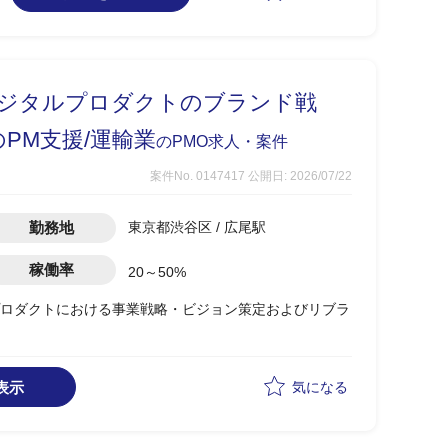
のヒアリング
・・4名オークションサイトNFT
デジタルプロダクトのブランド戦
・・2名、PMOが1名＝ディレクター
PM支援/運輸業
のPMO求人・案件
案件No. 0147417
公開日: 2026/07/22
断で管理しているため、PM補佐としてPMのPJ管理の負
勤務地
東京都渋谷区 / 広尾駅
化し、システム開発を効率化したい
稼働率
20～50%
ロダクトにおける事業戦略・ビジョン策定およびリブラ
、レビューがメインとなり開発は担当しません。
仮説立てからワークショップを通じたブランド浸透施策の
内浸透支援
表示
気になる
中旬～：ブランディングbook作成・浸透支援
く、クライアントフェイシング(窓口)としての立ち振る