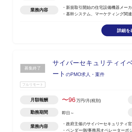
り）
・新規取引開始の住宅設備機器メーカ
業務内容
・基幹システム、マーケティング関連
・お客様社内の開発要員として参画
詳細を
サイバーセキュリティイベ
募集終了
ート
のPMO求人・案件
フルリモート
〜96
月額報酬
万円/月(税別)
勤務期間
即日～
・政府主催のサイバーセキュリティ官
業務内容
・ベンダー側/事務局オペレーターポ