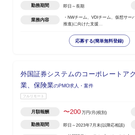
勤務期間
即日～長期
・NWチーム、VDIチーム、仮想サー
業務内容
推進)に向けた支援
・ヒアリング、AsIsTobe検討、各所
・各種資料作成
応募する(簡単無料登録)
外国証券システムのコーポレートアクシ
業、保険業
のPMO求人・案件
フルリモート
〜200
月額報酬
万円/月(税別)
勤務期間
即日～2023年7月末(以降応相談)