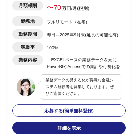
月額報酬
〜70
万円/月(税別)
勤務地
フルリモート（在宅)
勤務期間
即日～2025年9月末(延長の可能性有)
稼働率
100%
業務内容
・EXCELベースの業務データを元に
PowerBIやAccessでの集計や可視化を実
施(0.5人月)
業務データの見える化が得意な金融シ
・顧客PJの決裁/発注/契約などの各種手
ステム経験者を募集しております。ぜ
続き支援(0.5人月)
ひご応募ください。
応募する(簡単無料登録)
詳細を表示