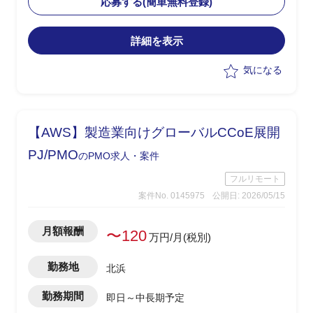
応募する(簡単無料登録)
めを実施
・メーカー・ベンダーへの仕様確認、見
詳細を表示
積り依頼・確認、取りまとめ、SE積算を
担当
気になる
【AWS】製造業向けグローバルCCoE展開
PJ/PMO
のPMO求人・案件
フルリモート
案件No. 0145975
公開日: 2026/05/15
月額報酬
〜120
万円/月(税別)
勤務地
北浜
勤務期間
即日～中長期予定