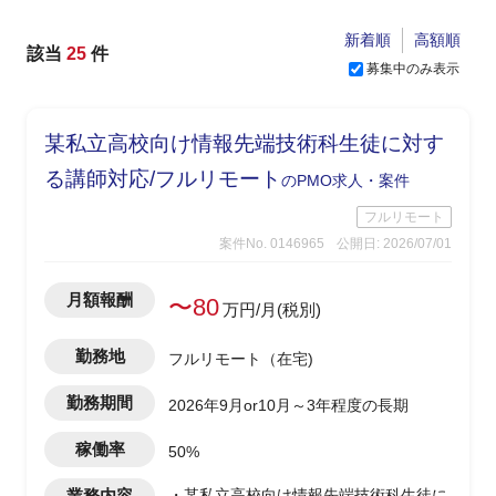
新着順
高額順
該当
25
件
募集中のみ表示
某私立高校向け情報先端技術科生徒に対す
る講師対応/フルリモート
のPMO求人・案件
フルリモート
案件No. 0146965
公開日: 2026/07/01
月額報酬
〜80
万円/月(税別)
勤務地
フルリモート（在宅)
勤務期間
2026年9月or10月～3年程度の長期
稼働率
50%
業務内容
・某私立高校向け情報先端技術科生徒に