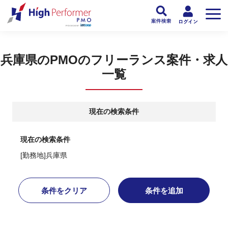
フリーランスPMO人材向け日本最大級のPMOサービス ハイパフォPMO
>
PM
兵庫県のPMOのフリーランス案件・求人
一覧
現在の検索条件
現在の検索条件
[勤務地]兵庫県
条件をクリア
条件を追加