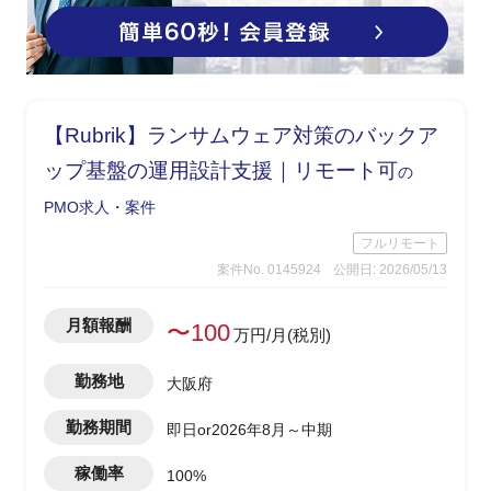
【Rubrik】ランサムウェア対策のバックア
ップ基盤の運用設計支援｜リモート可
の
PMO求人・案件
フルリモート
案件No. 0145924
公開日: 2026/05/13
月額報酬
〜100
万円/月(税別)
勤務地
大阪府
勤務期間
即日or2026年8月～中期
稼働率
100%