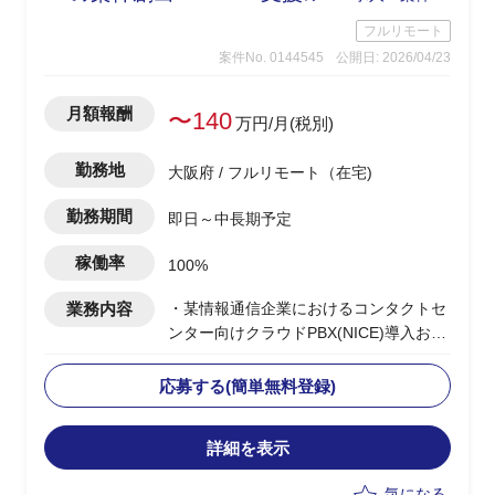
フルリモート
案件No. 0144545
公開日: 2026/04/23
月額報酬
〜140
万円/月(税別)
勤務地
大阪府 / フルリモート（在宅)
勤務期間
即日～中長期予定
稼働率
100%
業務内容
・某情報通信企業におけるコンタクトセ
ンター向けクラウドPBX(NICE)導入およ
び展開PJの推進
・コンタクトセンター基盤導入の上流提
応募する(簡単無料登録)
案から実装までの推進
・顧客への提案活動を通じた案件創出お
詳細を表示
よび案件獲得のリード
・チームの先頭に立ち、進捗管理/課題管
気になる