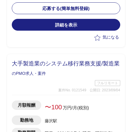
・日本体制のPLとして、海外拠点のPM
とコミュニケーションを取る
応募する(簡単無料登録)
・複数PJの上流～環境構築までがスコー
プ
詳細を表示
・英語での成果物作成/顧客内定例MTG
参加/PJ管理
気になる
大手製造業のシステム移行業務支援/製造業
のPMO求人・案件
フルリモート
案件No. 0121549
公開日: 2023/09/04
月額報酬
〜100
万円/月(税別)
勤務地
藤沢駅