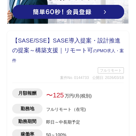
【SASE/SSE】SASE導入提案・設計推進
の提案～構築支援｜リモート可
のPMO求人・案
件
フルリモート
案件No. 0144733
公開日: 2026/03/18
月額報酬
〜125
万円/月(税別)
勤務地
フルリモート（在宅)
勤務期間
即日～中長期予定
稼働率
50～100%