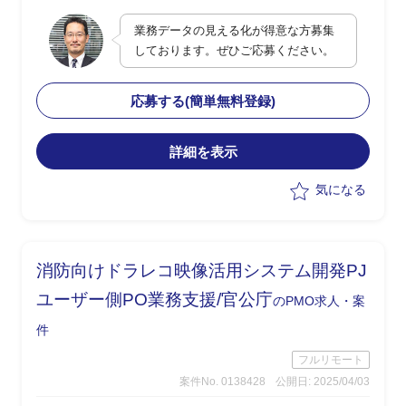
化のダッシュボード作成
業務データの見える化が得意な方募集
・最適なDB構成の検討及び提案型での
しております。ぜひご応募ください。
業務改善支援
・顧客PJの決裁/発注/契約などの各種手
続き支援
応募する(簡単無料登録)
・現行業務理解者と連携したスムーズな
引継ぎを想定
詳細を表示
気になる
消防向けドラレコ映像活用システム開発PJ
ユーザー側PO業務支援/官公庁
のPMO求人・案
件
フルリモート
案件No. 0138428
公開日: 2025/04/03