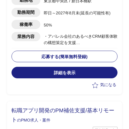
勤務地
東京都中央区 / 新日本橋駅
勤務期間
即日～2027年8月末(延長の可能性有)
稼働率
50%
業務内容
・アパレル会社のあるべきCRM顧客体験
の構想策定を支援
・CRM構想に関してエンドクライアント
内の主要メンバーの方と合意形成した上
応募する(簡単無料登録)
で
OMO機能を含めたあるべき姿を具体化
詳細を表示
・幹部の合意を得るために、ユーザー調
査、競合MD(マーチャンダイジング)調査
気になる
など行いながら、
あるべきCRM顧客体験を仮説導出
・競合MD調査は、商品ジャンル毎の商
品数、価格などディスクトップ調査し
転職アプリ開発のPM補佐支援/基本リモー
て、
どの商品ジャンルで市場ポジションを狙
ト
のPMO求人・案件
うか検討