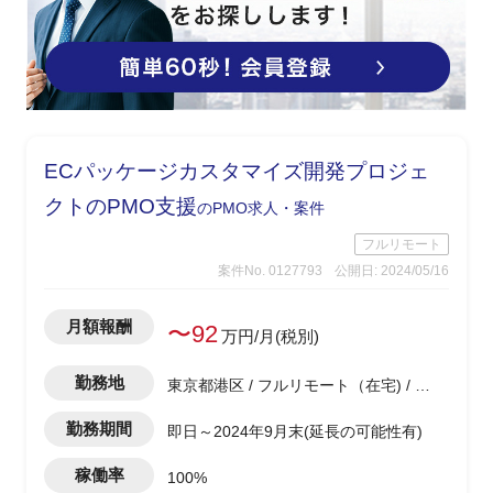
ECパッケージカスタマイズ開発プロジェ
クトのPMO支援
のPMO求人・案件
フルリモート
案件No. 0127793
公開日: 2024/05/16
月額報酬
〜92
万円/月(税別)
勤務地
東京都港区 / フルリモート（在宅) / 浜
松町駅
勤務期間
即日～2024年9月末(延長の可能性有)
稼働率
100%