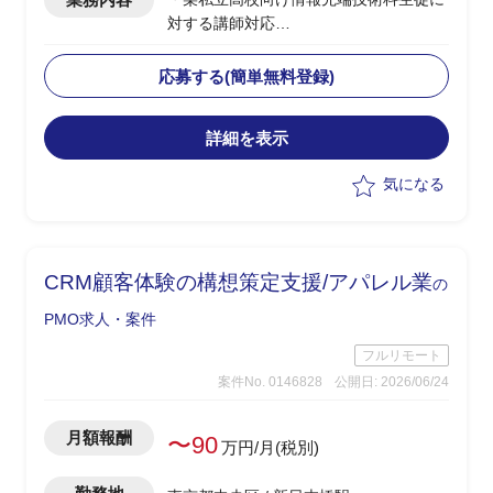
対する講師対応
・授業内容：ネットワーク、セキュリテ
ィ、AI/金融工学(高校生向けのため企業
応募する(簡単無料登録)
におけるお金の話)、情報Ⅰ
・授業日：月曜(9:40～12:40、13:15～
詳細を表示
15:30)、水曜(9:40～12:00)
・2クラス、50人弱程度の生徒が対象
気になる
・その他、授業に使うコンテンツの制作
やテスト作成、評価など含め合計0.5人
月稼働
・学生相手のため、授業内容の難易度は
CRM顧客体験の構想策定支援/アパレル業
の
基礎レベルを教え、学生に興味を持たせ
たり覚えてもらうことが重要
PMO求人・案件
フルリモート
案件No. 0146828
公開日: 2026/06/24
月額報酬
〜90
万円/月(税別)