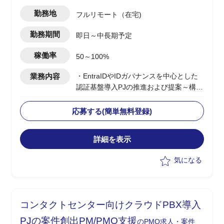
勤務地
フルリモート（在宅)
勤務期間
即日～中長期予定
稼働率
50～100%
業務内容
・EntraIDやIDガバナンスを中心とした
認証基盤導入PJの推進および提案～構築
支援
・BtoEおよびサプライチェーン向け認証
応募する(簡単無料登録)
基盤の設計/統合方針策定
・エンドユーザー社内向けシステムを含
詳細を表示
む認証/認可方式の検討
・顧客とのディスカッションによる要件
気になる
整理および方向性策定
・各種ID製品(Microsoft External、Okta
等)の選定および設計支援
コンタクトセンター向けクラウドPBX導入
PJの案件創出PM/PMO支援
のPMO求人・案件