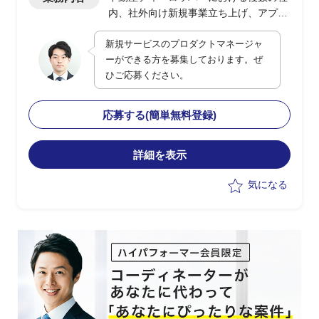
内、社外向け新規事業立ち上げ、アプリ
ケーションサービス開発におけるプロダ
新規サービスのプロダクトマネージャ
クトマネージャー
ーができる方を募集しております。ぜ
・toB、toC向けアプリケーションサービ
ひご応募ください。
スの企画、開発進行、および社内業務部
門におけるAsIsToBe業務プロセス、運用
フローの整理
応募する(簡単無料登録)
・26年春のリリースに向けたプロダクト
についてはサービス機能開発は進行して
いるが、サービス全体のグランドデザイ
詳細を表示
ン、ビジネススキームのデザインについ
気になる
て精査が必要
・ビジネス部門/プロダクトマネジメン
ト/サービス開発の有識者に、本件を新規
事業として立ち上げ・推進を支援いただ
きたい