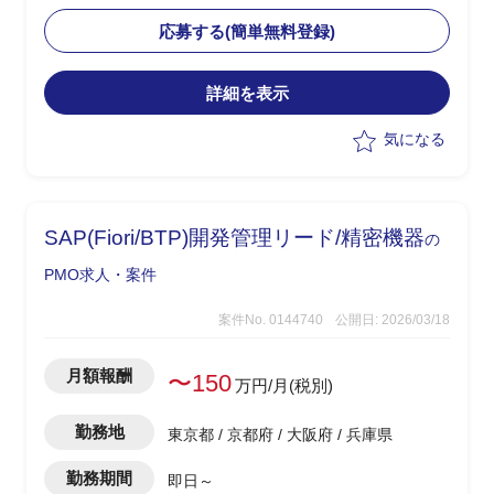
・現状課題を整理し、アプリ側との相性
を踏まえた改善策の検討と要件整理を担
応募する(簡単無料登録)
当
・Softdrive領域における技術的な理解を
詳細を表示
もとに、各種ステークホルダーとの調整
を実施
気になる
・手探り状態の中で主導的に改善案を提
示し、推進する役割を想定
SAP(Fiori/BTP)開発管理リード/精密機器
の
PMO求人・案件
案件No. 0144740
公開日: 2026/03/18
月額報酬
〜150
万円/月(税別)
勤務地
東京都 / 京都府 / 大阪府 / 兵庫県
勤務期間
即日～