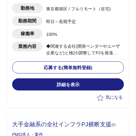
勤務地
東京都港区 / フルリモート（在宅)
勤務期間
即日～長期予定
稼働率
100%
業務内容
◆関連する会社(開発ベンダーやユーザ
企業など)と検討/調整してPJを推進
◆当該システムの中の、一部機能の開発
のPMOを担当する
応募する(簡単無料登録)
・全体としては複数年で開発する大規模
なPJ。
詳細を表示
気になる
大手金融系の全社インフラPJ横断支援
の
PMO求人・案件