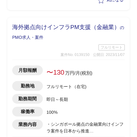
・必要に応じて部門全体の組織改善施策
の立案(生産性や品質等の向上など)
海外拠点向けインフラPM支援（金融業）
の
PMO求人・案件
フルリモート
案件No. 0139150
公開日: 2023/11/07
月額報酬
〜130
万円/月(税別)
勤務地
フルリモート（在宅)
勤務期間
即日～長期
稼働率
100%
業務内容
・シンガポール拠点の金融業向けインフ
ラ案件を日本から推進