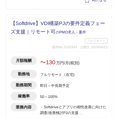
理を行いながらPJ推進を実施
【Softdrive】VDI構築PJの要件定義フェー
ズ支援｜リモート可
のPMO求人・案件
フルリモート
案件No. 0142943
公開日: 2026/04/23
月額報酬
〜130
万円/月(税別)
勤務地
フルリモート（在宅)
勤務期間
即日～中長期予定
稼働率
50～100%
業務内容
・Softdriveとアプリの相性改善に向けた
調査/改善検討PJの支援