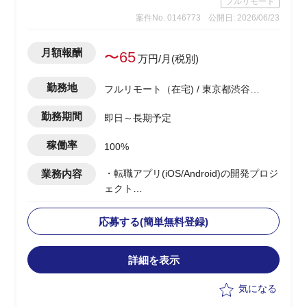
フルリモート
→調査自体は、あまり難易度は高くな
案件No. 0146773
公開日: 2026/06/23
く、地道なディスクトップ調査がメイン
となります。
・基幹システムを含めたシステム領域
月額報酬
〜65
万円/月(税別)
は、弊社コンサル担当がおり、双方で連
携しながら構想ロードマップを作成して
勤務地
フルリモート（在宅) / 東京都渋谷区
いく
渋谷駅
・CRM構想として期待されているポイン
勤務期間
即日～長期予定
トは、OMO機能、EC機能、MA&CDP活
用によるパーソナライズCRMなど
稼働率
100%
業務内容
・転職アプリ(iOS/Android)の開発プロジ
ェクト
・ベンダー側メンバーとして参画
・PMサポートとして、以下の業務を実
応募する(簡単無料登録)
施予定
-開発チームの作業・進捗管理(Backlog
詳細を表示
等)および開発・リリース計画の立案
-顧客折衝(チャット・MTG)、見積もり
気になる
作成、要件整理