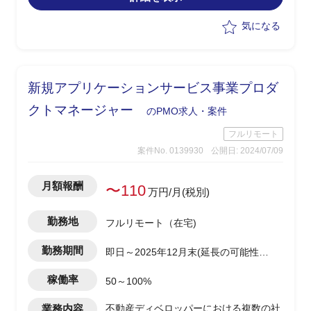
気になる
新規アプリケーションサービス事業プロダ
クトマネージャー
のPMO求人・案件
フルリモート
案件No. 0139930
公開日: 2024/07/09
月額報酬
〜110
万円/月(税別)
勤務地
フルリモート（在宅)
勤務期間
即日～2025年12月末(延長の可能性有
り)
稼働率
50～100%
業務内容
不動産ディベロッパーにおける複数の社