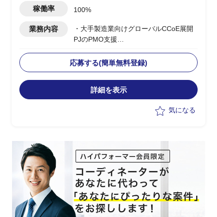
稼働率
100%
業務内容
・大手製造業向けグローバルCCoE展開
PJのPMO支援
・日本本社のCCoE組織を
Global/Regional階層に定義し、アジア/
応募する(簡単無料登録)
欧州/北米/中国への展開を支援
・Global CCoEメンバーとして各地域の
詳細を表示
モニタリング/管理プロセスの設計と改
善/課題対応を推進
気になる
・現地IT部門との調整/折衝における日本
側サポート要員としての対応
・上流工程でのマルチクラウド導入計画
立案/スケジュール管理
・日本側クラウド担当との連携、各国拠
点への展開推進