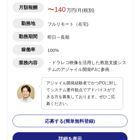
月額報酬
〜140
万円/月(税別)
勤務地
フルリモート（在宅)
勤務期間
即日～長期
稼働率
100%
業務内容
・ドラレコ映像を活用した救急支援シス
テムのアジャイル開発PJに参画
・POに対してシステム観点でのアドバ
アジャイル開発経験者でかつPOに対し
イスおよび補佐を実施
てシステム要件観点でアドバイスがで
・現行は一部都市で運用開始、今後全国
きる方を募集しております。ぜひご応
展開を予定
募ください。
・ユーザー側の立場でPO支援、システ
ム面の留意点提示や品質・性能観点の補
完を担当
応募する(簡単無料登録)
詳細を表示