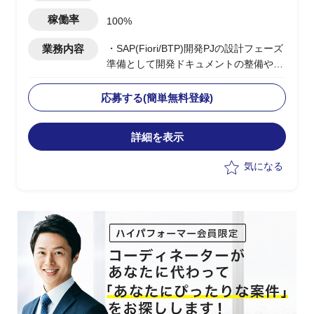
稼働率
100%
業務内容
・SAP(Fiori/BTP)開発PJの設計フェーズ
準備として開発ドキュメントの整備や開
発方針の検討実施を想定
・要件定義フェーズでは設計フェーズに
応募する(簡単無料登録)
向けた準備を担当
・設計・開発フェーズにおいてはニアシ
詳細を表示
ョア・オフショア体制での開発管理を担
当
気になる
・課題管理、進捗管理を中心に、開発全
体のリードを担う