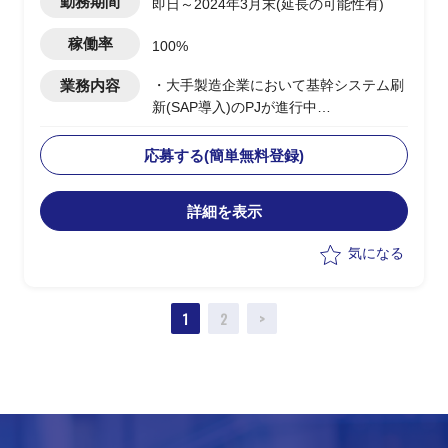
勤務期間
即日～2024年3月末(延長の可能性有)
稼働率
100%
業務内容
・大手製造企業において基幹システム刷
新(SAP導入)のPJが進行中
└2024年1月のGoliveを前提に現在は周
辺業務システムの移行フェーズ
応募する(簡単無料登録)
└原価領域を中心に複数領域での移行デ
ータ作成、手順調整およびシステムテス
詳細を表示
ト対応を実施
・受入れテスト、データ調査および作
気になる
成、プログラム調査
・システムにおけるインシデント管理
・進捗、課題管理
1
2
>
・軽微なツール作成(PG)
・関連部門およびベンダーとの調整
・システム本番稼働後のハイパーケア