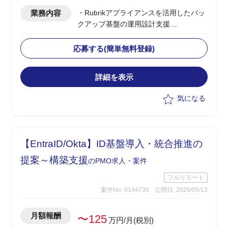
業務内容
・Rubrikアプライアンスを活用したバッ
クアップ基盤の運用設計支援
・ベンダー側、PLポジション
・バックアップ基盤の運用設計、運用フ
応募する(簡単無料登録)
ロー策定
・ランサムウェア発災時の対応手順、イ
詳細を表示
ンシデントレスポンス設計
・セキュリティ運用設計におけるナレッ
気になる
ジ提供、ドキュメント整備
【EntraID/Okta】ID基盤導入・統合推進の
提案～構築支援
のPMO求人・案件
フルリモート
案件No. 0144730
公開日: 2026/05/13
月額報酬
〜125
万円/月(税別)