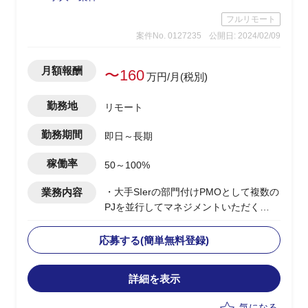
フルリモート
案件No. 0127235
公開日: 2024/02/09
月額報酬
〜160
万円/月(税別)
勤務地
リモート
勤務期間
即日～長期
稼働率
50～100%
業務内容
・大手SIerの部門付けPMOとして複数の
PJを並行してマネジメントいただく
・当該部門は特定の大手クレジットカー
ド会社に対してインフラ領域の保守、開
応募する(簡単無料登録)
発を行っている
・複数PJの横断的なPMO支援(課題管
詳細を表示
理、進捗管理など)
・ドキュメント作成
気になる