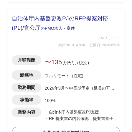
-開発側の調査結果を技術者視点で顧客
へ噛み砕いて説明
※案件により小規模案件を複数並行担当
自治体庁内基盤更改PJのRFP提案対応
の可能性あり(0.5工数×2など)
(PL)/官公庁
のPMO求人・案件
フルリモート
案件No. 0147648
公開日: 2026/05/20
月額報酬
〜135
万円/月(税別)
勤務地
フルリモート（在宅)
勤務期間
2026年9月〜中長期予定（延長の可能
性あり）
稼働率
100%
業務内容
・自治体庁内基盤更改PJ支援
・RFI提案書の内容確認、提案書骨子検
討・構成設計を担当
・提案書の執筆・編集・確認、取りまと