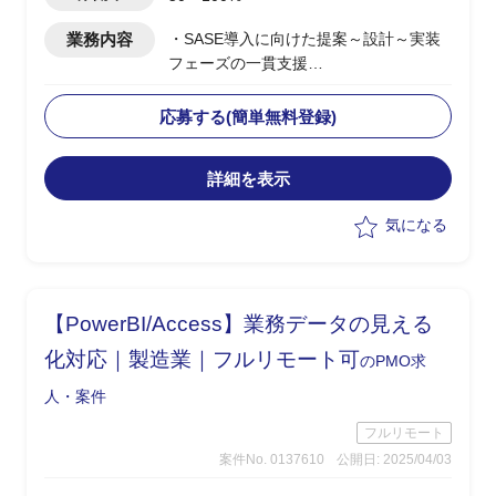
業務内容
・SASE導入に向けた提案～設計～実装
フェーズの一貫支援
・顧客に対する提案活動およびソリュー
ション設計の実施
応募する(簡単無料登録)
・セールスエンジニアとしての技術説明
および提案資料作成
詳細を表示
・複数案件における要件整理およびアー
キテクチャ設計支援
気になる
・グローバル展開案件における構想整理
および推進支援
【PowerBI/Access】業務データの見える
化対応｜製造業｜フルリモート可
のPMO求
人・案件
フルリモート
案件No. 0137610
公開日: 2025/04/03