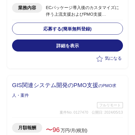
業務内容
ECパッケージ導入後のカスタマイズに
伴う上流支援およびPMO支援
下記、業務の実施想定
・Hit＆Gap及び要件定義など上流工程を
応募する(簡単無料登録)
担当
・PM補佐としてプロジェクトの管理お
詳細を表示
よび推進を担当
気になる
GIS関連システム開発のPMO支援
のPMO求
人・案件
フルリモート
案件No. 0127470
公開日: 2024/05/13
月額報酬
〜96
万円/月(税別)