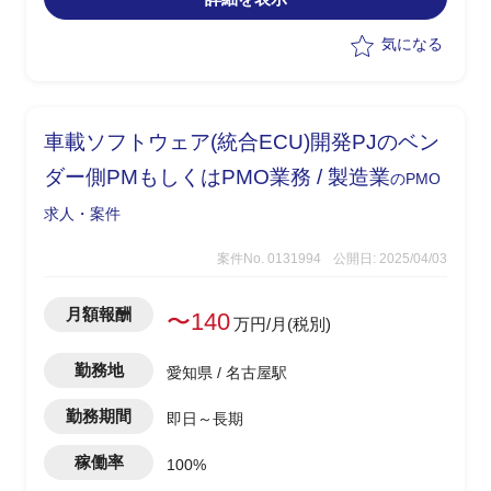
支援)
気になる
車載ソフトウェア(統合ECU)開発PJのベン
ダー側PMもしくはPMO業務 / 製造業
のPMO
求人・案件
案件No. 0131994
公開日: 2025/04/03
月額報酬
〜140
万円/月(税別)
勤務地
愛知県 / 名古屋駅
勤務期間
即日～長期
稼働率
100%