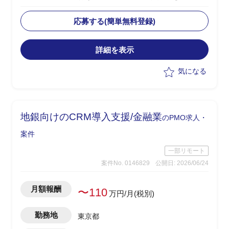
・今期(基礎検討フェーズ)における、現
存データを保持しつつパフォーマンスを
応募する(簡単無料登録)
改善するソリューションの検討を主導
詳細を表示
気になる
地銀向けのCRM導入支援/金融業
のPMO求人・
案件
一部リモート
案件No. 0146829
公開日: 2026/06/24
月額報酬
〜110
万円/月(税別)
勤務地
東京都