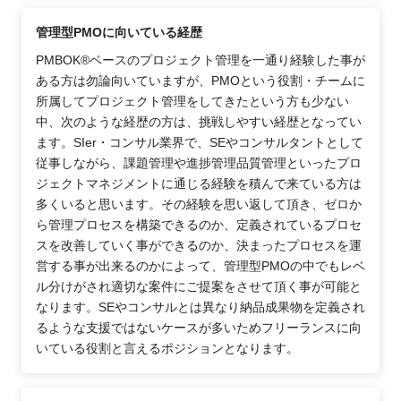
管理型PMOに向いている経歴
PMBOK®ベースのプロジェクト管理を一通り経験した事が
ある方は勿論向いていますが、PMOという役割・チームに
所属してプロジェクト管理をしてきたという方も少ない
中、次のような経歴の方は、挑戦しやすい経歴となってい
ます。SIer・コンサル業界で、SEやコンサルタントとして
従事しながら、課題管理や進捗管理品質管理といったプロ
ジェクトマネジメントに通じる経験を積んで来ている方は
多くいると思います。その経験を思い返して頂き、ゼロか
ら管理プロセスを構築できるのか、定義されているプロセ
スを改善していく事ができるのか、決まったプロセスを運
営する事が出来るのかによって、管理型PMOの中でもレベ
ル分けがされ適切な案件にご提案をさせて頂く事が可能と
なります。SEやコンサルとは異なり納品成果物を定義され
るような支援ではないケースが多いためフリーランスに向
いている役割と言えるポジションとなります。