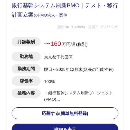
銀行基幹システム刷新PMO｜テスト・移行
計画立案
のPMO求人・案件
案件No. 0140694
公開日: 2025/09/30
月額報酬
〜160
万円/月(税別)
勤務地
東京都千代田区
勤務期間
即日～2025年12月末(延長の可能性有)
稼働率
100%
業務内容
・銀行基幹システム刷新プロジェクト
(PMO)
・テスト/移行計画の立案
・上記テスト、移行の推進支援
応募する(簡単無料登録)
・各種進捗管理/課題管理
・プロジェクト管理(進捗管理/課題解決
詳細を表示