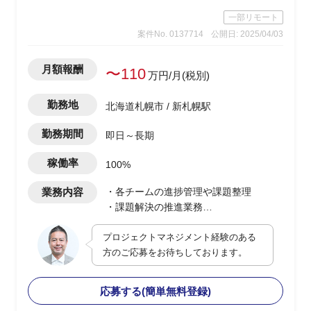
一部リモート
案件No. 0137714
公開日: 2025/04/03
月額報酬
〜110
万円/月(税別)
勤務地
北海道札幌市 / 新札幌駅
勤務期間
即日～長期
稼働率
100%
業務内容
・各チームの進捗管理や課題整理
・課題解決の推進業務
・ベンダー側PMへのOJT含む教育支援
プロジェクトマネジメント経験のある
・課題管理表や各種資料の作成
方のご応募をお待ちしております。
・資料のレビュー作業
・課題管理/進捗管理/品質分析業務
応募する(簡単無料登録)