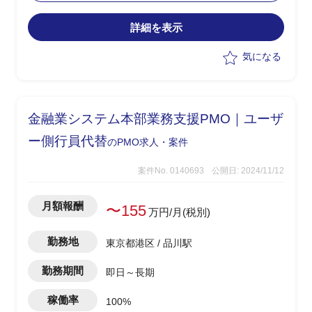
詳細を表示
気になる
金融業システム本部業務支援PMO｜ユーザ
ー側行員代替
のPMO求人・案件
案件No. 0140693
公開日: 2024/11/12
月額報酬
〜155
万円/月(税別)
勤務地
東京都港区 / 品川駅
勤務期間
即日～長期
稼働率
100%