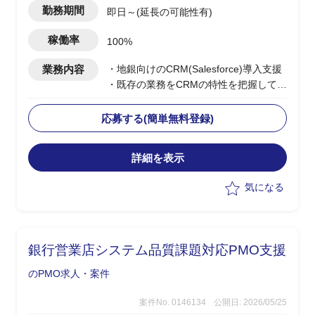
勤務期間
即日～(延長の可能性有)
稼働率
100%
業務内容
・地銀向けのCRM(Salesforce)導入支援
・既存の業務をCRMの特性を把握して落
とし込みを想定
・下記想定業務内容
応募する(簡単無料登録)
-現状業務のヒアリング
-課題整理
詳細を表示
-スケジュール管理
-クライアント折衝
気になる
銀行営業店システム品質課題対応PMO支援
のPMO求人・案件
案件No. 0146134
公開日: 2026/05/25