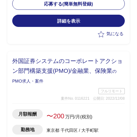
・現行の予備検討フェーズにおいて下記
応募する(簡単無料登録)
PM補佐業務を行う
-進捗管理(タスクの洗い出しを行い、
詳細を表示
大枠スケジュール策定)
-課題管理(何か課題が出た場合、内部
気になる
で検討し、解決策を取りまとめ、顧客説
明して解決に導く)
-成果物の再鑑(整合性やそもそも顧客
要件にマッチしているかなどをチェッ
外国証券システムのコーポレートアクショ
ク)
-成果物を顧客へ概要説明
ン部門構築支援(PMO)/金融業、保険業
の
※詳細の実作業については各チームに依
PMO求人・案件
頼。あくまでもマネジメントロールで推
進していただきたい
フルリモート
案件No. 0116221
公開日: 2022/12/08
開発環境
・OS：WindowsServer
月額報酬
〜200
万円/月(税別)
・MS：Citrix(XenApp)/Windowsファイ
ルサーバ/JPJ1(エージェント)/etc
勤務地
東京都 千代田区 / 大手町駅