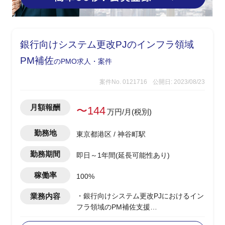
銀行向けシステム更改PJのインフラ領域
PM補佐
のPMO求人・案件
案件No. 0121716
公開日: 2023/08/23
月額報酬
〜144
万円/月(税別)
勤務地
東京都港区 / 神谷町駅
勤務期間
即日～1年間(延長可能性あり)
稼働率
100%
業務内容
・銀行向けシステム更改PJにおけるイン
フラ領域のPM補佐支援
・インフラ領域はサーバ構築/運用を担当