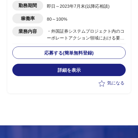
勤務期間
即日～2023年7月末(以降応相談)
稼働率
80～100%
業務内容
・外国証券システムプロジェクト内のコ
ーポレートアクション領域における要件
定義支援、開発業務、テスト・品質管理
業務支援(PMO)
応募する(簡単無料登録)
・グローバルITプロジェクト内のコーポ
レートアクション領域システムのリード
詳細を表示
全般
・PJ関係者(ステークホルダー)との合意
気になる
形成調整
・参画初月稼働率70％、2か月目以降稼
働率100％