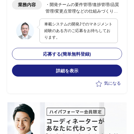
業務内容
・開発チームの要件管理/進捗管理/品質
管理/変更点管理などの仕組みづくり
・PJ全般のリソース管理
車載システムの開発Jでのマネジメント
・各種報告資料の作成
経験のある方のご応募をお待ちしてお
・各ステークホルダー(顧客や各ベンダ
ります。
ー)との折衝業務
応募する(簡単無料登録)
詳細を表示
気になる