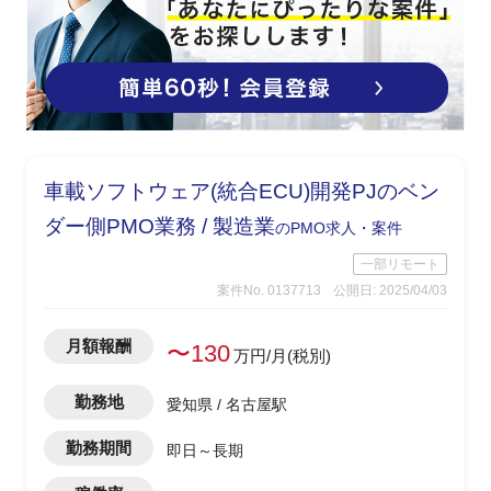
車載ソフトウェア(統合ECU)開発PJのベン
ダー側PMO業務 / 製造業
のPMO求人・案件
一部リモート
案件No. 0137713
公開日: 2025/04/03
月額報酬
〜130
万円/月(税別)
勤務地
愛知県 / 名古屋駅
勤務期間
即日～長期