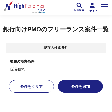
フリーランスPMO人材向け日本最大級のPMOサービス ハイパフォPMO
>
PM
銀行向けPMOのフリーランス案件一覧
現在の検索条件
現在の検索条件
[業界]銀行
条件をクリア
条件を追加