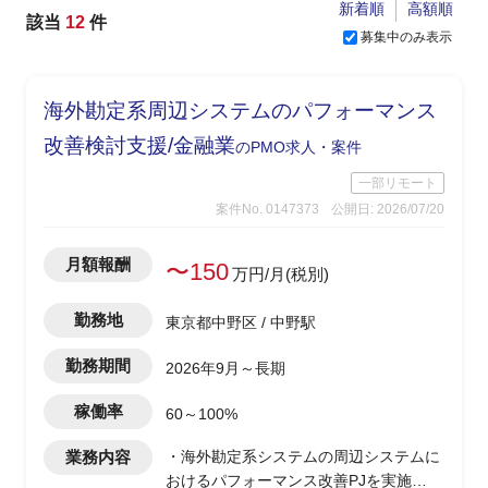
新着順
高額順
該当
12
件
募集中のみ表示
海外勘定系周辺システムのパフォーマンス
改善検討支援/金融業
のPMO求人・案件
一部リモート
案件No. 0147373
公開日: 2026/07/20
月額報酬
〜150
万円/月(税別)
勤務地
東京都中野区 / 中野駅
勤務期間
2026年9月～長期
稼働率
60～100%
業務内容
・海外勘定系システムの周辺システムに
おけるパフォーマンス改善PJを実施