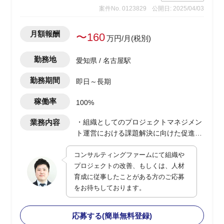
案件No. 0123829
公開日: 2025/04/03
月額報酬
〜160
万円/月(税別)
勤務地
愛知県 / 名古屋駅
勤務期間
即日～長期
稼働率
100%
業務内容
・組織としてのプロジェクトマネジメン
ト運営における課題解決に向けた促進
・OEM含む自動車部品メーカー関係者組
コンサルティングファームにて組織や
織間とのステークホルダーマネジメン
プロジェクトの改善、もしくは、人材
ト、コミュニケーションマネジメントの
育成に従事したことがある方のご応募
改善
をお待ちしております。
・上記を解決するための仕組みづくり
(PMO業務)
応募する(簡単無料登録)