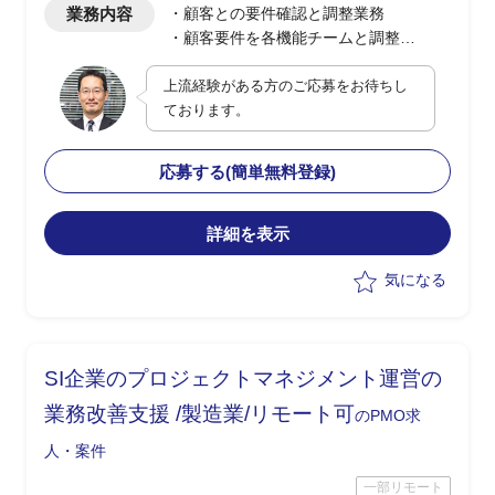
業務内容
・顧客との要件確認と調整業務
・顧客要件を各機能チームと調整
・上記業務に関わる各種提案資料やPJに
上流経験がある方のご応募をお待ちし
必要な資料作成業務
ております。
応募する(簡単無料登録)
詳細を表示
気になる
SI企業のプロジェクトマネジメント運営の
業務改善支援 /製造業/リモート可
のPMO求
人・案件
一部リモート