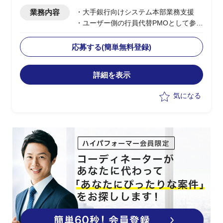
業務内容
・大手銀行向けシステム本部業務支援
・ユーザー側の行員代替PMOとして参画
・プロジェクト管理
・メンテナンス時ユーザー部と連携し、
応募する(簡単無料登録)
ユーザー側へのアナウンス文連携
・ベンダーからの報告をとりまとめ銀行
詳細を表示
上位層へエスカレーション
・業務障害が発生した際の金融庁へのエ
気になる
スカレーション
・各部門間、外部関連機関との調整
・セキュリティ関連の申請、説明