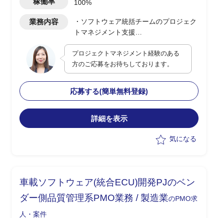
稼働率
100%
業務内容
・ソフトウェア統括チームのプロジェク
トマネジメント支援
・複数機能チームの要件管理/進捗管理/
プロジェクトマネジメント経験のある
品質管理/変更点管理などの仕組みづくり
方のご応募をお待ちしております。
・プロジェクト週報作成と月報作成
・リスク高案件の監視(アーキテクチャ
ーワーキング活動)
応募する(簡単無料登録)
詳細を表示
気になる
車載ソフトウェア(統合ECU)開発PJのベン
ダー側品質管理系PMO業務 / 製造業
のPMO求
人・案件