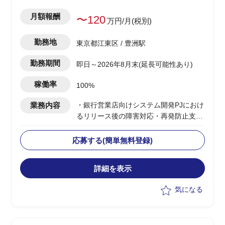
月額報酬
〜120
万円/月(税別)
勤務地
東京都江東区 / 豊洲駅
勤務期間
即日～2026年8月末(延長可能性あり)
稼働率
100%
業務内容
・銀行営業店向けシステム開発PJにおけ
るリリース後の障害対応・再発防止支援
・PMとともに真因分析・再発防止検討
を主導する
応募する(簡単無料登録)
・PMとともに再発防止策の策定・対策
とりまとめ、顧客への説明資料作成、デ
詳細を表示
ィスカッション
・作成した対策について、ドキュメント
気になる
等作成（マネジメント面の課題中心）