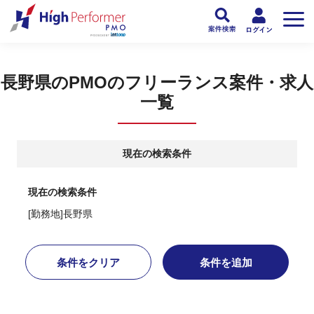
フリーランスPMO人材向け日本最大級のPMOサービス ハイパフォPMO
>
PM
長野県のPMOのフリーランス案件・求人
一覧
現在の検索条件
現在の検索条件
[勤務地]長野県
条件をクリア
条件を追加