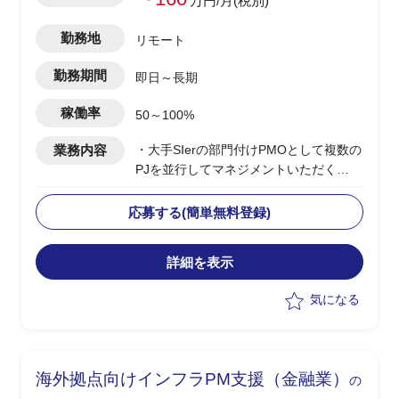
万円/月(税別)
勤務地
リモート
勤務期間
即日～長期
稼働率
50～100%
業務内容
・大手SIerの部門付けPMOとして複数の
PJを並行してマネジメントいただく
・当該部門は特定の大手クレジットカー
ド会社に対してインフラ領域の保守、開
応募する(簡単無料登録)
発を行っている
・複数PJの横断的なPMO支援(課題管
詳細を表示
理、進捗管理など)
・ドキュメント作成
気になる
・必要に応じて部門全体の組織改善施策
の立案(生産性や品質等の向上など)
海外拠点向けインフラPM支援（金融業）
の