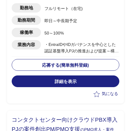
勤務地
フルリモート（在宅)
勤務期間
即日～中長期予定
稼働率
50～100%
業務内容
・EntraIDやIDガバナンスを中心とした
認証基盤導入PJの推進および提案～構築
支援
・BtoEおよびサプライチェーン向け認証
応募する(簡単無料登録)
基盤の設計/統合方針策定
・エンドユーザー社内向けシステムを含
詳細を表示
む認証/認可方式の検討
・顧客とのディスカッションによる要件
気になる
整理および方向性策定
・各種ID製品(Microsoft External、Okta
等)の選定および設計支援
コンタクトセンター向けクラウドPBX導入
PJの案件創出PM/PMO支援
のPMO求人・案件