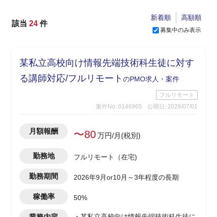
新着順
高額順
該当
24
件
募集中のみ表示
某私立高校向け情報先端技術科生徒に対す
る講師対応/フルリモート
のPMO求人・案件
フルリモート
案件No. 0146965
公開日: 2026/07/01
月額報酬
〜80
万円/月(税別)
勤務地
フルリモート（在宅)
勤務期間
2026年9月or10月～3年程度の長期
稼働率
50%
業務内容
・某私立高校向け情報先端技術科生徒に