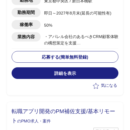
勤務地
東京都中央区 / 新日本橋駅
勤務期間
即日～2027年8月末(延長の可能性有)
稼働率
50%
業務内容
・アパレル会社のあるべきCRM顧客体験
の構想策定を支援
・CRM構想に関してエンドクライアント
内の主要メンバーの方と合意形成した上
応募する(簡単無料登録)
で
OMO機能を含めたあるべき姿を具体化
詳細を表示
・幹部の合意を得るために、ユーザー調
査、競合MD(マーチャンダイジング)調査
気になる
など行いながら、
あるべきCRM顧客体験を仮説導出
・競合MD調査は、商品ジャンル毎の商
品数、価格などディスクトップ調査し
転職アプリ開発のPM補佐支援/基本リモー
て、
どの商品ジャンルで市場ポジションを狙
ト
のPMO求人・案件
うか検討