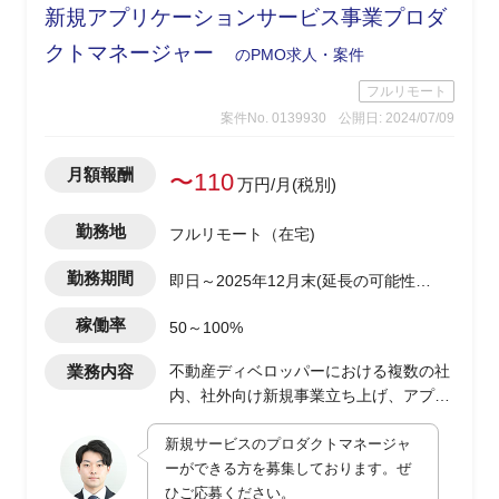
新規アプリケーションサービス事業プロダ
クトマネージャー
のPMO求人・案件
フルリモート
案件No. 0139930
公開日: 2024/07/09
月額報酬
〜110
万円/月(税別)
勤務地
フルリモート（在宅)
勤務期間
即日～2025年12月末(延長の可能性有
り)
稼働率
50～100%
業務内容
不動産ディベロッパーにおける複数の社
内、社外向け新規事業立ち上げ、アプリ
ケーションサービス開発におけるプロダ
新規サービスのプロダクトマネージャ
クトマネージャー
ーができる方を募集しております。ぜ
・toB、toC向けアプリケーションサービ
ひご応募ください。
スの企画、開発進行、および社内業務部