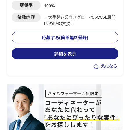
稼働率
100%
業務内容
・大手製造業向けグローバルCCoE展開
PJのPMO支援
・日本本社のCCoE組織を
Global/Regional階層に定義し、アジア/
応募する(簡単無料登録)
欧州/北米/中国への展開を支援
・Global CCoEメンバーとして各地域の
詳細を表示
モニタリング/管理プロセスの設計と改
善/課題対応を推進
気になる
・現地IT部門との調整/折衝における日本
側サポート要員としての対応
・上流工程でのマルチクラウド導入計画
立案/スケジュール管理
・日本側クラウド担当との連携、各国拠
点への展開推進