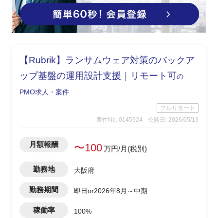
【Rubrik】ランサムウェア対策のバックア
ップ基盤の運用設計支援｜リモート可
の
PMO求人・案件
フルリモート
案件No. 0145924
公開日: 2026/05/13
月額報酬
〜100
万円/月(税別)
勤務地
大阪府
勤務期間
即日or2026年8月～中期
稼働率
100%