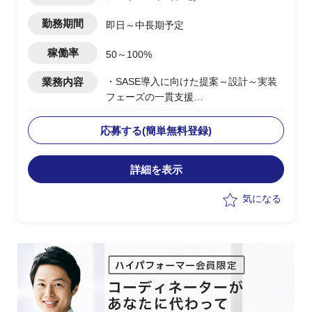
勤務期間
即日～中長期予定
稼働率
50～100%
業務内容
・SASE導入に向けた提案～設計～実装
フェーズの一貫支援
・顧客に対する提案活動およびソリュー
ション設計の実施
応募する(簡単無料登録)
・セールスエンジニアとしての技術説明
および提案資料作成
詳細を表示
・複数案件における要件整理およびアー
キテクチャ設計支援
気になる
・グローバル展開案件における構想整理
および推進支援