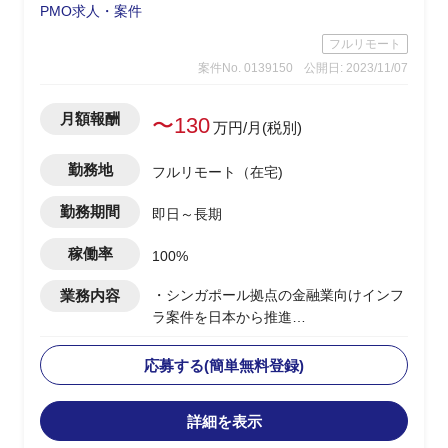
PMO求人・案件
フルリモート
案件No. 0139150
公開日: 2023/11/07
月額報酬
〜130
万円/月(税別)
勤務地
フルリモート（在宅)
勤務期間
即日～長期
稼働率
100%
業務内容
・シンガポール拠点の金融業向けインフ
ラ案件を日本から推進
・日本体制のPLとして、海外拠点のPM
とコミュニケーションを取る
応募する(簡単無料登録)
・複数PJの上流～環境構築までがスコー
プ
詳細を表示
・英語での成果物作成/顧客内定例MTG