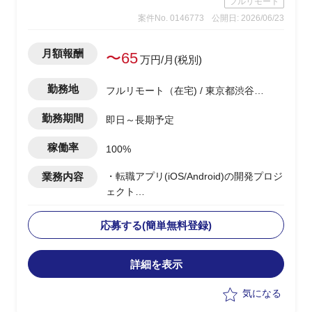
フルリモート
→調査自体は、あまり難易度は高くな
案件No. 0146773
公開日: 2026/06/23
く、地道なディスクトップ調査がメイン
となります。
・基幹システムを含めたシステム領域
月額報酬
〜65
万円/月(税別)
は、弊社コンサル担当がおり、双方で連
携しながら構想ロードマップを作成して
勤務地
フルリモート（在宅) / 東京都渋谷区
いく
渋谷駅
・CRM構想として期待されているポイン
勤務期間
即日～長期予定
トは、OMO機能、EC機能、MA&CDP活
用によるパーソナライズCRMなど
稼働率
100%
業務内容
・転職アプリ(iOS/Android)の開発プロジ
ェクト
・ベンダー側メンバーとして参画
・PMサポートとして、以下の業務を実
応募する(簡単無料登録)
施予定
-開発チームの作業・進捗管理(Backlog
詳細を表示
等)および開発・リリース計画の立案
-顧客折衝(チャット・MTG)、見積もり
気になる
作成、要件整理