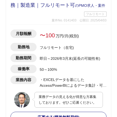
務｜製造業｜フルリモート可
のPMO求人・案件
フルリモート
案件No. 0141403
公開日: 2025/04/03
月額報酬
〜100
万円/月(税別)
勤務地
フルリモート（在宅)
勤務期間
即日～2026年3月末(延長の可能性有)
稼働率
50～100%
業務内容
・EXCELデータを基にした
Access/PowerBIによるデータ集計・可視
化のダッシュボード作成
業務データの見える化が得意な方募集
・最適なDB構成の検討及び提案型での
しております。ぜひご応募ください。
業務改善支援
・顧客PJの決裁/発注/契約などの各種手
続き支援