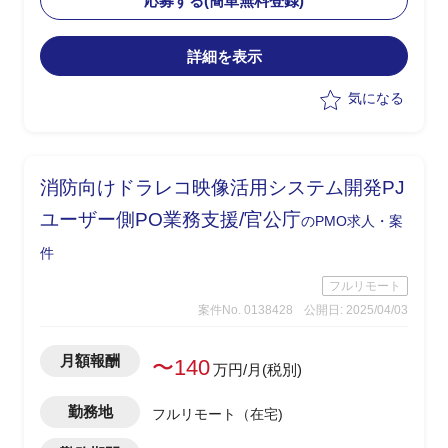
応募する(簡単無料登録)
・現行業務理解者と連携したスムーズな
引継ぎを想定
詳細を表示
気になる
消防向けドラレコ映像活用システム開発PJ
ユーザー側PO業務支援/官公庁
のPMO求人・案
件
フルリモート
案件No. 0138428
公開日: 2025/04/03
月額報酬
〜140
万円/月(税別)
勤務地
フルリモート（在宅)