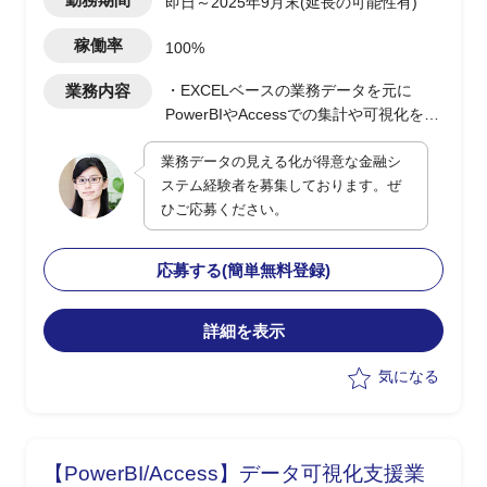
即日～2025年9月末(延長の可能性有)
稼働率
100%
業務内容
・EXCELベースの業務データを元に
PowerBIやAccessでの集計や可視化を実
施(0.5人月)
業務データの見える化が得意な金融シ
・顧客PJの決裁/発注/契約などの各種手
ステム経験者を募集しております。ぜ
続き支援(0.5人月)
ひご応募ください。
応募する(簡単無料登録)
詳細を表示
気になる
【PowerBI/Access】データ可視化支援業