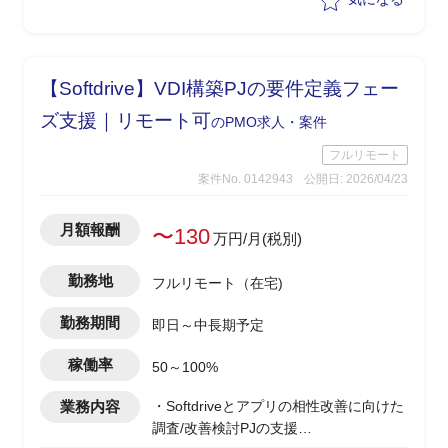
理を行いながらPJ推進を実施
【Softdrive】VDI構築PJの要件定義フェー
ズ支援｜リモート可
のPMO求人・案件
フルリモート
案件No. 0142943
公開日: 2026/04/23
月額報酬
〜130
万円/月(税別)
勤務地
フルリモート（在宅)
勤務期間
即日～中長期予定
稼働率
50～100%
業務内容
・Softdriveとアプリの相性改善に向けた
調査/改善検討PJの支援