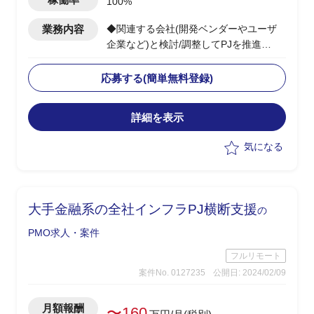
100%
業務内容
◆関連する会社(開発ベンダーやユーザ
企業など)と検討/調整してPJを推進
◆当該システムの中の、一部機能の開発
のPMOを担当する
応募する(簡単無料登録)
・全体としては複数年で開発する大規模
なPJ。
詳細を表示
気になる
大手金融系の全社インフラPJ横断支援
の
PMO求人・案件
フルリモート
案件No. 0127235
公開日: 2024/02/09
月額報酬
〜160