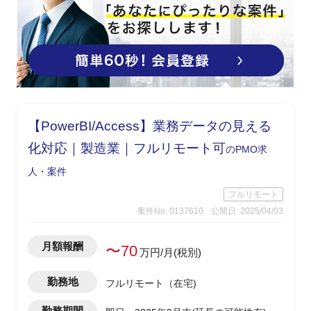
【PowerBI/Access】業務データの見える
化対応｜製造業｜フルリモート可
のPMO求
人・案件
フルリモート
案件No. 0137610
公開日: 2025/04/03
月額報酬
〜70
万円/月(税別)
勤務地
フルリモート（在宅)
勤務期間