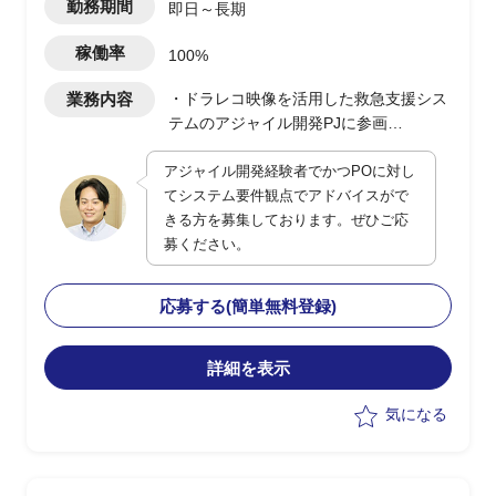
勤務期間
即日～長期
稼働率
100%
業務内容
・ドラレコ映像を活用した救急支援シス
テムのアジャイル開発PJに参画
・POに対してシステム観点でのアドバ
アジャイル開発経験者でかつPOに対し
イスおよび補佐を実施
てシステム要件観点でアドバイスがで
・現行は一部都市で運用開始、今後全国
きる方を募集しております。ぜひご応
展開を予定
募ください。
・ユーザー側の立場でPO支援、システ
ム面の留意点提示や品質・性能観点の補
完を担当
応募する(簡単無料登録)
詳細を表示
気になる