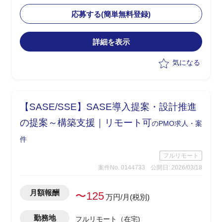
・現状課題を整理し、アプリ側との相性
を踏まえた改善策の検討と要件整理を担
応募する(簡単無料登録)
当
・Softdrive領域における技術的な理解を
詳細を表示
もとに、各種ステークホルダーとの調整
を実施
気になる
・手探り状態の中で主導的に改善案を提
示し、推進する役割を想定
【SASE/SSE】SASE導入提案・設計推進
の提案～構築支援｜リモート可
のPMO求人・案
件
フルリモート
案件No. 0144733
公開日: 2026/03/18
月額報酬
〜125
万円/月(税別)
勤務地
フルリモート（在宅)