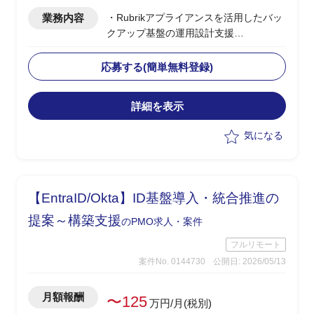
業務内容
・Rubrikアプライアンスを活用したバッ
クアップ基盤の運用設計支援
・ベンダー側、PLポジション
・バックアップ基盤の運用設計、運用フ
応募する(簡単無料登録)
ロー策定
・ランサムウェア発災時の対応手順、イ
詳細を表示
ンシデントレスポンス設計
・セキュリティ運用設計におけるナレッ
気になる
ジ提供、ドキュメント整備
【EntraID/Okta】ID基盤導入・統合推進の
提案～構築支援
のPMO求人・案件
フルリモート
案件No. 0144730
公開日: 2026/05/13
月額報酬
〜125
万円/月(税別)