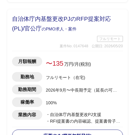
-開発側の調査結果を技術者視点で顧客
へ噛み砕いて説明
※案件により小規模案件を複数並行担当
自治体庁内基盤更改PJのRFP提案対応
の可能性あり(0.5工数×2など)
(PL)/官公庁
のPMO求人・案件
フルリモート
案件No. 0147648
公開日: 2026/05/20
月額報酬
〜135
万円/月(税別)
勤務地
フルリモート（在宅)
勤務期間
2026年9月〜中長期予定（延長の可能
性あり）
稼働率
100%
業務内容
・自治体庁内基盤更改PJ支援
・RFI提案書の内容確認、提案書骨子検
討・構成設計を担当
・提案書の執筆・編集・確認、取りまと