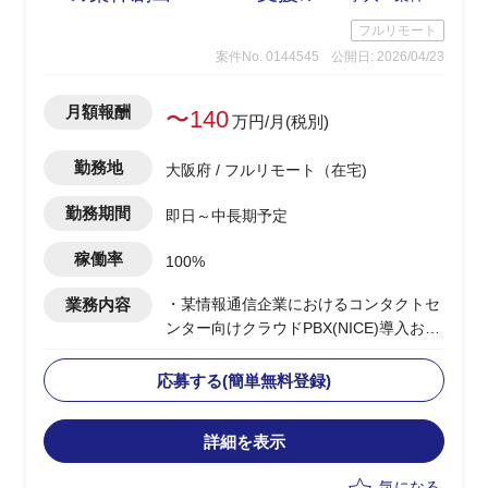
フルリモート
案件No. 0144545
公開日: 2026/04/23
月額報酬
〜140
万円/月(税別)
勤務地
大阪府 / フルリモート（在宅)
勤務期間
即日～中長期予定
稼働率
100%
業務内容
・某情報通信企業におけるコンタクトセ
ンター向けクラウドPBX(NICE)導入およ
び展開PJの推進
・コンタクトセンター基盤導入の上流提
応募する(簡単無料登録)
案から実装までの推進
・顧客への提案活動を通じた案件創出お
詳細を表示
よび案件獲得のリード
・チームの先頭に立ち、進捗管理/課題管
気になる