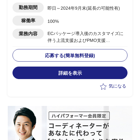
松町駅
勤務期間
即日～2024年9月末(延長の可能性有)
稼働率
100%
業務内容
ECパッケージ導入後のカスタマイズに
伴う上流支援およびPMO支援
下記、業務の実施想定
・Hit＆Gap及び要件定義など上流工程を
応募する(簡単無料登録)
担当
・PM補佐としてプロジェクトの管理お
詳細を表示
よび推進を担当
気になる