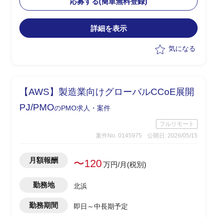
応募する(簡単無料登録)
めを実施
・メーカー・ベンダーへの仕様確認、見
詳細を表示
積り依頼・確認、取りまとめ、SE積算を
担当
気になる
【AWS】製造業向けグローバルCCoE展開
PJ/PMO
のPMO求人・案件
フルリモート
案件No. 0145975
公開日: 2026/05/15
月額報酬
〜120
万円/月(税別)
勤務地
北浜
勤務期間
即日～中長期予定