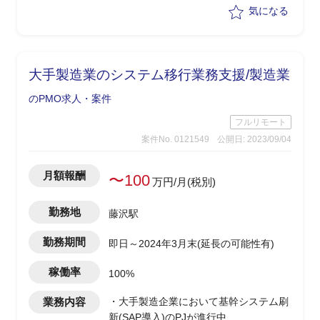
参加/PJ管理
気になる
大手製造業のシステム移行業務支援/製造業
のPMO求人・案件
フルリモート
案件No. 0121549
公開日: 2023/09/04
月額報酬
〜100
万円/月(税別)
勤務地
藤沢駅
勤務期間
即日～2024年3月末(延長の可能性有)
稼働率
100%
業務内容
・大手製造企業において基幹システム刷
新(SAP導入)のPJが進行中