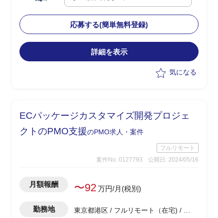
門におけるAsIsToBe業務プロセス、運用
フローの整理
応募する(簡単無料登録)
・26年春のリリースに向けたプロダクト
についてはサービス機能開発は進行して
いるが、サービス全体のグランドデザイ
詳細を表示
ン、ビジネススキームのデザインについ
気になる
て精査が必要
・ビジネス部門/プロダクトマネジメン
ト/サービス開発の有識者に、本件を新規
事業として立ち上げ・推進を支援いただ
ECパッケージカスタマイズ開発プロジェ
きたい
クトのPMO支援
のPMO求人・案件
フルリモート
案件No. 0127793
公開日: 2024/05/16
月額報酬
〜92
万円/月(税別)
勤務地
東京都港区 / フルリモート（在宅) / 浜