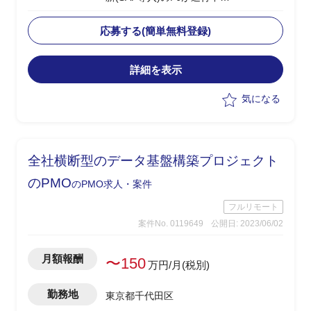
└2024年1月のGoliveを前提に現在は周
辺業務システムの移行フェーズ
応募する(簡単無料登録)
└原価領域を中心に複数領域での移行デ
ータ作成、手順調整およびシステムテス
詳細を表示
ト対応を実施
・受入れテスト、データ調査および作
気になる
成、プログラム調査
・システムにおけるインシデント管理
・進捗、課題管理
・軽微なツール作成(PG)
全社横断型のデータ基盤構築プロジェクト
・関連部門およびベンダーとの調整
・システム本番稼働後のハイパーケア
のPMO
のPMO求人・案件
フルリモート
案件No. 0119649
公開日: 2023/06/02
月額報酬
〜150
万円/月(税別)
勤務地
東京都千代田区