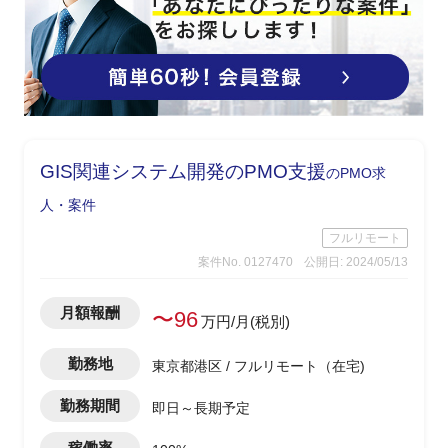
GIS関連システム開発のPMO支援
のPMO求
人・案件
フルリモート
案件No. 0127470
公開日: 2024/05/13
月額報酬
〜96
万円/月(税別)
勤務地
東京都港区 / フルリモート（在宅)
勤務期間
即日～長期予定
稼働率