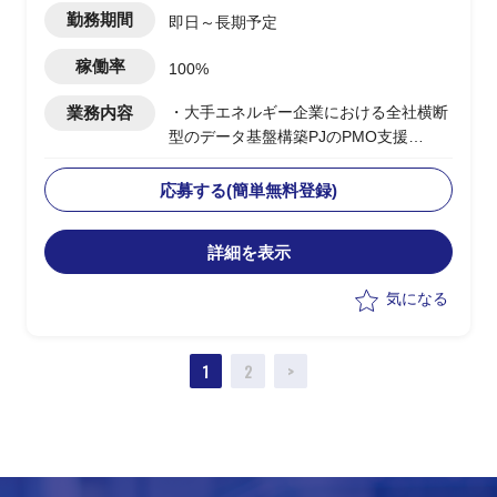
勤務期間
即日～長期予定
稼働率
100%
業務内容
・大手エネルギー企業における全社横断
型のデータ基盤構築PJのPMO支援
・ユーザー側PMOとして各種管理業務、
必要ドキュメントの作成、関係部署との
応募する(簡単無料登録)
調整等
詳細を表示
気になる
1
2
>