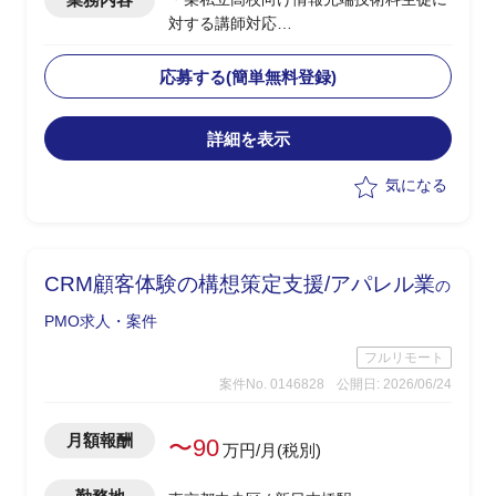
対する講師対応
・授業内容：ネットワーク、セキュリテ
ィ、AI/金融工学(高校生向けのため企業
応募する(簡単無料登録)
におけるお金の話)、情報Ⅰ
・授業日：月曜(9:40～12:40、13:15～
詳細を表示
15:30)、水曜(9:40～12:00)
・2クラス、50人弱程度の生徒が対象
気になる
・その他、授業に使うコンテンツの制作
やテスト作成、評価など含め合計0.5人
月稼働
・学生相手のため、授業内容の難易度は
CRM顧客体験の構想策定支援/アパレル業
の
基礎レベルを教え、学生に興味を持たせ
たり覚えてもらうことが重要
PMO求人・案件
フルリモート
案件No. 0146828
公開日: 2026/06/24
月額報酬
〜90
万円/月(税別)