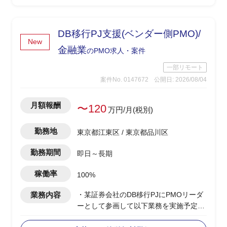
DB移行PJ支援(ベンダー側PMO)/
New
金融業
のPMO求人・案件
一部リモート
案件No. 0147672
公開日: 2026/08/04
月額報酬
〜120
万円/月(税別)
勤務地
東京都江東区 / 東京都品川区
勤務期間
即日～長期
稼働率
100%
業務内容
・某証券会社のDB移行PJにPMOリーダ
ーとして参画して以下業務を実施予定
-製造/単体テストにおけるBP社検証物の