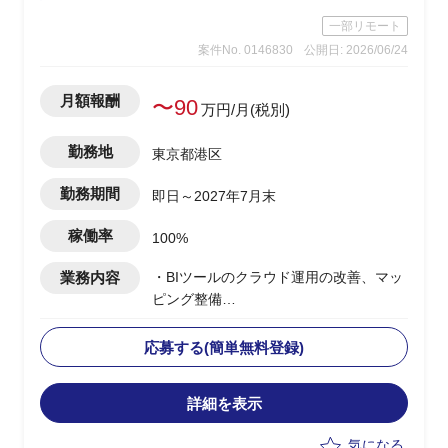
一部リモート
案件No. 0146830
公開日: 2026/06/24
月額報酬
〜90
万円/月(税別)
勤務地
東京都港区
勤務期間
即日～2027年7月末
稼働率
100%
業務内容
・BIツールのクラウド運⽤の改善、マッ
ピング整備
・DICEの可視化、ロードマップ検討な
どの戦略検討
応募する(簡単無料登録)
・若⼿プロパーメンバーがおり、⼀緒に
検討し、指⽰出しなど⾃⾛して動いてい
詳細を表示
ただきたい
気になる