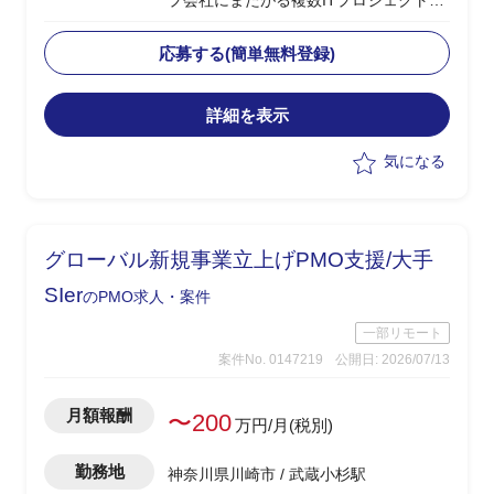
プ会社にまたがる複数ITプロジェクトの
横断的な調整・推進を支援するユーザー
側PMO
応募する(簡単無料登録)
・グループ会社IT担当やベンダーとの定
例MTG実施、各社案件の進捗把握・整理
詳細を表示
・本社IT推進部への報告資料（進捗サマ
リー・課題一覧）の作成・更新
気になる
・ベンダー／グループ会社間の調整事項
の取りまとめおよび議事録作成
・課題・リスク発生時の関係者へのエス
カレーション支援
グローバル新規事業立上げPMO支援/大手
・プロジェクト計画書・WBS・スケジュ
ール管理の主体的な運用、予算・コスト
SIer
のPMO求人・案件
管理のサポート
一部リモート
案件No. 0147219
公開日: 2026/07/13
月額報酬
〜200
万円/月(税別)
勤務地
神奈川県川崎市 / 武蔵小杉駅