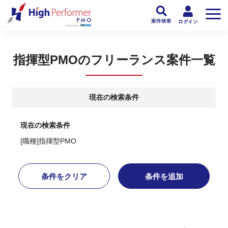
フリーランスPMO人材向け日本最大級のPMOサービス ハイパフォPMO
>
PM
指揮型PMOのフリーランス案件一覧
現在の検索条件
現在の検索条件
[職種]指揮型PMO
条件をクリア
条件を追加