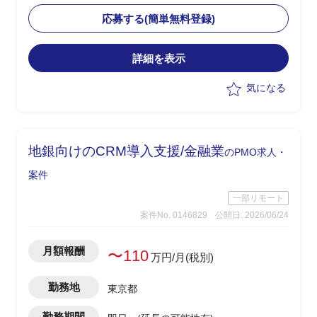
・CRM構想に関してエンドクライアント
内の主要メンバーの方と合意形成した上
応募する(簡単無料登録)
で
OMO機能を含めたあるべき姿を具体化
詳細を表示
・幹部の合意を得るために、ユーザー調
査、競合MD(マーチャンダイジング)調査
気になる
など行いながら、
あるべきCRM顧客体験を仮説導出
・競合MD調査は、商品ジャンル毎の商
品数、価格などディスクトップ調査し
地銀向けのCRM導入支援/金融業
のPMO求人・
て、
どの商品ジャンルで市場ポジションを狙
案件
うか検討
一部リモート
→調査自体は、あまり難易度は高くな
案件No. 0146829
公開日: 2026/06/24
く、地道なディスクトップ調査がメイン
となります。
・基幹システムを含めたシステム領域
月額報酬
〜110
万円/月(税別)
は、弊社コンサル担当がおり、双方で連
携しながら構想ロードマップを作成して
勤務地
東京都
いく
・CRM構想として期待されているポイン
勤務期間