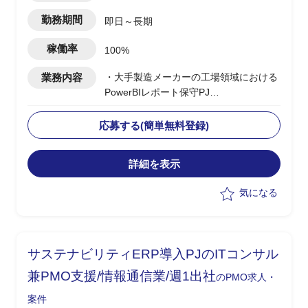
勤務期間
即日～長期
稼働率
100%
業務内容
・大手製造メーカーの工場領域における
PowerBIレポート保守PJ
・PowerBIとSQL Serverの実務をメイン
としたスキルで要員募集中
応募する(簡単無料登録)
・主に下記業務を担っていただく予定
-PowerBIレポートに関する保守作業
詳細を表示
-PowerBIスキルを用いた既存レポートの
調査及び改修等
気になる
-SQL Databaseスキルを用いたPowerBI
のデータソース作成およびデータ調査等
-定期運用、問合せへの調査回答、変
更、障害対応
サステナビリティERP導入PJのITコンサル
-保守作業のための顧客との打合せ対応
(資料作成、会議参加含む)
兼PMO支援/情報通信業/週1出社
のPMO求人・
・今回0.9人月にて1案件(メンバ的な役
案件
割)、0.1人月にて顧客フロント対応(リー