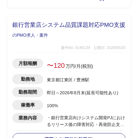
調整）
・構想策定・ロードマップ策定・IT予算
化支援、ベストプラクティスの横展開
銀行営業店システム品質課題対応PMO支援
のPMO求人・案件
案件No. 0146134
公開日: 2026/05/25
月額報酬
〜120
万円/月(税別)
勤務地
東京都江東区 / 豊洲駅
勤務期間
即日～2026年8月末(延長可能性あり)
稼働率
100%
業務内容
・銀行営業店向けシステム開発PJにおけ
るリリース後の障害対応・再発防止支援
・PMとともに真因分析・再発防止検討