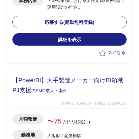
業務内容
・BPO業務における要件定義/業務設計/
運用設計の推進
・顧客とともに業務・システム/運用要件
を整理し、業務設計を主体的に推進
応募する(簡単無料登録)
詳細を表示
気になる
【PowerBI】大手製造メーカー向けBI領域
PJ支援
のPMO求人・案件
案件No. 0144938
公開日: 2026/06/12
月額報酬
〜75
万円/月(税別)
勤務地
大阪府 / 淀屋橋駅