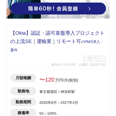
【Okta】認証・認可基盤導入プロジェクト
の上流SE｜運輸業｜リモート可
のPMO求人・
案件
一部リモート
案件No. 0147585
公開日: 2026/07/30
月額報酬
〜120
万円/月(税別)
勤務地
東京都港区 / 神谷町駅
勤務期間
2026年8月～2027年3月
稼働率
50～100%