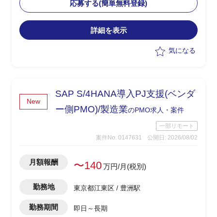
確認・品質担保
応募する(簡単無料登録)
-結合テスト～総合テストで発生する障
害の管理・進行統制
詳細を表示
-障害管理台帳の運用/障害解消状況のト
ラッキング
気になる
-テスト品質基準の確認/品質面での顧客
報告対応
-顧客/BP社間の調整/報告資料作成
SAP S/4HANA導入PJ支援(ベンダ
New
ー側PMO)/製造業
のPMO求人・案件
一部リモート
案件No. 0147631
公開日: 2026/08/02
月額報酬
〜140
万円/月(税別)
勤務地
東京都江東区 / 豊洲駅
勤務期間
即日～長期