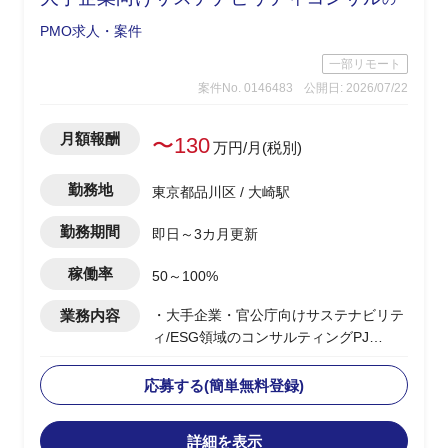
・並行して後続フェーズ(2027〜2029年
度)のカリブレーション対応を担う想定
PMO求人・案件
一部リモート
案件No. 0146483
公開日: 2026/07/22
月額報酬
〜130
万円/月(税別)
勤務地
東京都品川区 / 大崎駅
勤務期間
即日～3カ月更新
稼働率
50～100%
業務内容
・大手企業・官公庁向けサステナビリテ
ィ/ESG領域のコンサルティングPJ
・ベンダー側コンサルタントとして提
案・構想策定から実行まで一気通貫でリ
応募する(簡単無料登録)
ード
・CSRD・ISSB・SSBJ等の開示・規制
詳細を表示
対応支援およびコンサルティング