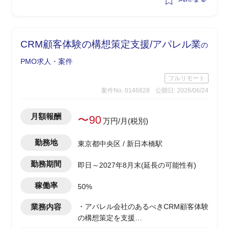
CRM顧客体験の構想策定支援/アパレル業
の
PMO求人・案件
フルリモート
案件No. 0146828
公開日: 2026/06/24
月額報酬
〜90
万円/月(税別)
勤務地
東京都中央区 / 新日本橋駅
勤務期間
即日～2027年8月末(延長の可能性有)
稼働率
50%
業務内容
・アパレル会社のあるべきCRM顧客体験
の構想策定を支援