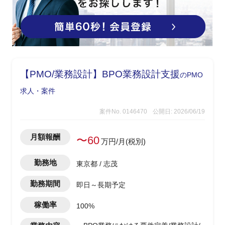
【PMO/業務設計】BPO業務設計支援
のPMO
求人・案件
案件No. 0146470
公開日: 2026/06/19
月額報酬
〜60
万円/月(税別)
勤務地
東京都 / 志茂
勤務期間
即日～長期予定
稼働率
100%