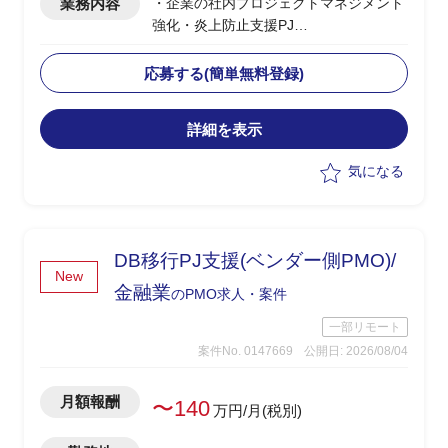
業務内容
・企業の社内プロジェクトマネジメント
強化・炎上防止支援PJ
・稼働中の複数プロジェクトを対象とし
た、PMBOK第6版（10の知識エリア）に
応募する(簡単無料登録)
基づくプロジェクトマネジメント診断の
実施
詳細を表示
・診断結果に基づく優先度付け・課題抽
出・施策提案（進行中PJの炎上防止／プ
気になる
リセールス段階の品質向上）
・ドキュメント作成、ヒアリング、主要
MTG参加、課題分析、対策策定、結果報
告の一連の推進
DB移行PJ支援(ベンダー側PMO)/
・中長期的なプロジェクトマネジメント
New
標準化・マネジメントシステム確立、マ
金融業
のPMO求人・案件
ネジメント人材育成の推進
一部リモート
案件No. 0147669
公開日: 2026/08/04
月額報酬
〜140
万円/月(税別)