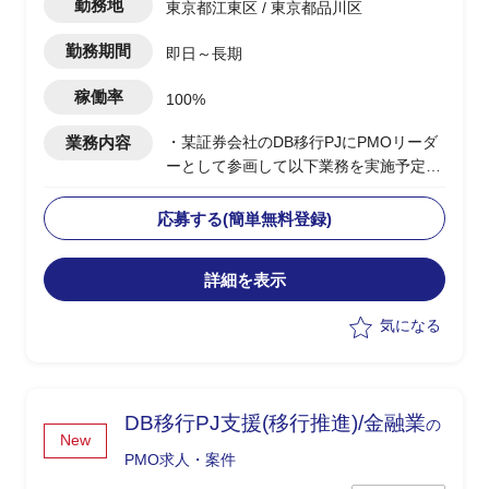
勤務地
東京都江東区 / 東京都品川区
勤務期間
即日～長期
稼働率
100%
業務内容
・某証券会社のDB移行PJにPMOリーダ
ーとして参画して以下業務を実施予定
-SAP ASE→DB2マイグレーションPJ全
体の進捗管理/情報収集
応募する(簡単無料登録)
-開発BP社の進捗状況/障害解消状況/移行
対応状況の総合的な管理
詳細を表示
-製造/単体/結合/総合テスト(3パラレル進
行)の全体スケジュール管理
気になる
-PJ運営ルールの策定/開発環境整備
-顧客/BP社間の調整/報告資料作成
DB移行PJ支援(移行推進)/金融業
の
New
PMO求人・案件