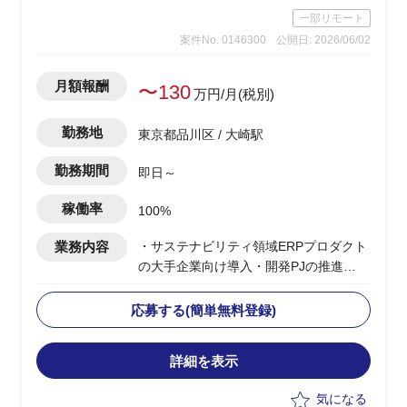
ダー的な役割)を想定している状況
一部リモート
案件No. 0146300
公開日: 2026/06/02
月額報酬
〜130
万円/月(税別)
勤務地
東京都品川区 / 大崎駅
勤務期間
即日～
稼働率
100%
業務内容
・サステナビリティ領域ERPプロダクト
の大手企業向け導入・開発PJの推進
・ベンダー側のITコンサルタント兼PMO
として、提案から構想策定・PJ推進まで
応募する(簡単無料登録)
一気通貫でイニシアチブをとる役割
・プロダクト導入PJのPM/PLとしての全
詳細を表示
体推進
・PMO業務（スケジュール/WBS管理、
気になる
課題管理、顧客伴走、ステークホルダー