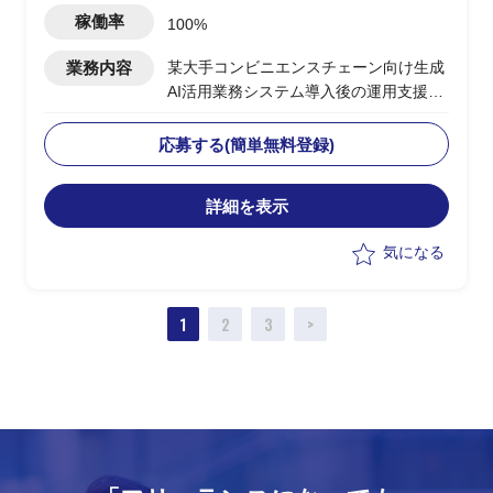
稼働率
100%
業務内容
某大手コンビニエンスチェーン向け生成
AI活用業務システム導入後の運用支援PJ
・ユーザー側PMOとして、システム運用
全体の推進・管理を担う
応募する(簡単無料登録)
・運用スペシャリストとして、運用プロ
セスの設計・標準化・改善提案を主導
詳細を表示
・システム運用の定着化支援（利用部門
への展開・教育サポートを含む）
気になる
・エンハンス要件のヒアリング・取りま
とめ、および優先度整理
・運用課題の収集・分析・構造化、なら
1
2
3
>
びにベンダーへのエスカレーション対応
・運用KPIの設定・モニタリング、定期
レポーティングの仕組み構築
・インシデント管理プロセスの整備およ
び再発防止策の策定支援