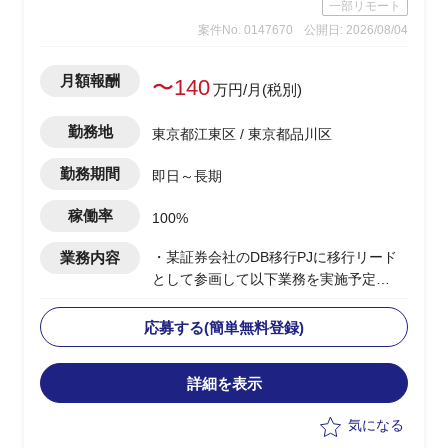
一部リモート
案件No. 0147670
公開日: 2026/08/04
月額報酬
〜140
万円/月(税別)
勤務地
東京都江東区 / 東京都品川区
勤務期間
即日～長期
稼働率
100%
業務内容
・某証券会社のDB移行PJに移行リード
として参画して以下業務を実施予定
-移行計画の作成
-移行方式検討/本番移行対策の立案
応募する(簡単無料登録)
-移行ツール作成に関する計画策定/推進
-移行リハーサル～移行本番～移行後支
詳細を表示
援までの全体推進
-移行関連作業全般の進行管理/課題対応
気になる