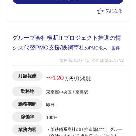
・プロジェクト推進、スケジュー
気になる
ル/WBS管理、課題管理、顧客伴走
・提案書作成やプレゼンテーション含む
顧客への提案活動
グループ会社横断ITプロジェクト推進の情
シス代替PMO支援/鉄鋼商社
のPMO求人・案件
案件No. 0147441
公開日: 2026/07/22
月額報酬
〜120
万円/月(税別)
勤務地
東京都中央区 / 京橋駅
勤務期間
即日～
稼働率
100%
業務内容
・某鉄鋼系商社のIT推進部にて、グルー