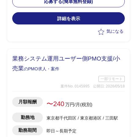
を主導する
応募する(簡単無料登録)
・PMとともに再発防止策の策定・対策
とりまとめ、顧客への説明資料作成、デ
詳細を表示
ィスカッション
・作成した対策について、ドキュメント
気になる
等作成（マネジメント面の課題中心）
業務システム運用ユーザー側PMO支援/小
売業
のPMO求人・案件
一部リモート
案件No. 0145995
公開日: 2026/05/18
月額報酬
〜240
万円/月(税別)
勤務地
東京都千代田区 / 東京都港区 / 三田駅
勤務期間
即日～長期予定