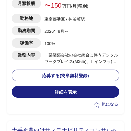
月額報酬
〜150
万円/月(税別)
勤務地
東京都港区 / 神谷町駅
勤務期間
2026年8月～
稼働率
100%
業務内容
・某製薬会社の会社統合に伴うデジタル
ワークプレイス(M365)、ITインフラ(ネ
ットワーク/セキュリティ：SASE・
ZTNA)の統合PJ
応募する(簡単無料登録)
・早期効果創出に向け効果の高いインフ
ラ課題から着手する改善実行フェーズ
詳細を表示
・8月〜先行してプリセールス(提案書作
成)支援を実施
気になる
・10月〜立ち上がった改善実行フェーズ
のPMOリードとして参画
・進捗管理/課題管理/資料作成/会議調
整・運営等のPM支援を実施
大手企業向けサステナビリティコンサル
の