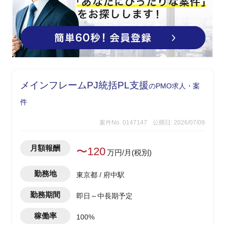
メインフレームPJ統括PL支援
のPMO求人・案
件
案件No. 0147147
公開日: 2026/07/09
月額報酬
〜120
万円/月(税別)
勤務地
東京都 / 府中駅
勤務期間
即日～中長期予定
稼働率
100%