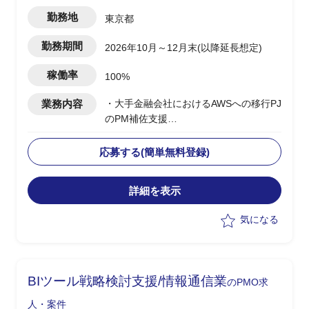
勤務地
東京都
勤務期間
2026年10月～12月末(以降延長想定)
稼働率
100%
業務内容
・大手金融会社におけるAWSへの移行PJ
のPM補佐支援
・元請け企業社員がPMとして立ち、そ
のPM補佐として自律的にPJ全体を推進
応募する(簡単無料登録)
・他社が基本設計まで入っているが、詳
細設計から巻き取る想定
詳細を表示
・下記業務実施を想定
ー進捗、課題、提出物管理、関係者調
気になる
整、議事録作成等の管理業務全般
ー元請け企業のグループ会社とエンド
クライアントとの折衝
ーその他付随する業務
BIツール戦略検討⽀援/情報通信業
のPMO求
・約3年をかけるプロジェクト
人・案件