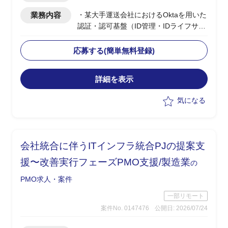
業務内容
・某大手運送会社におけるOktaを用いた
認証・認可基盤（ID管理・IDライフサイ
クル管理）の導入PJ
・ベンダー側の上流SE／PL・アーキテ
応募する(簡単無料登録)
クトクラス
※知見あるメンバークラスも可
詳細を表示
・IDフロー概要の整理・要件定義のリー
ド（〜8月末）
気になる
・9月以降の詳細設計・POC（機能検
証）の推進
・2027年3月の切替を目標とした本番導
入・連携先切替計画の策定と推進
会社統合に伴うITインフラ統合PJの提案支
・技術実装のレビュー・統制
・ToBe像の策定、運用設計、役割分担の
援〜改善実行フェーズPMO支援/製造業
の
整理の主導
PMO求人・案件
一部リモート
案件No. 0147476
公開日: 2026/07/24