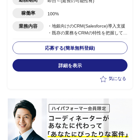
即日～(延長の可能性有)
トは、OMO機能、EC機能、MA&CDP活
用によるパーソナライズCRMなど
稼働率
100%
業務内容
・地銀向けのCRM(Salesforce)導入支援
・既存の業務をCRMの特性を把握して落
とし込みを想定
・下記想定業務内容
応募する(簡単無料登録)
-現状業務のヒアリング
-課題整理
詳細を表示
-スケジュール管理
-クライアント折衝
気になる