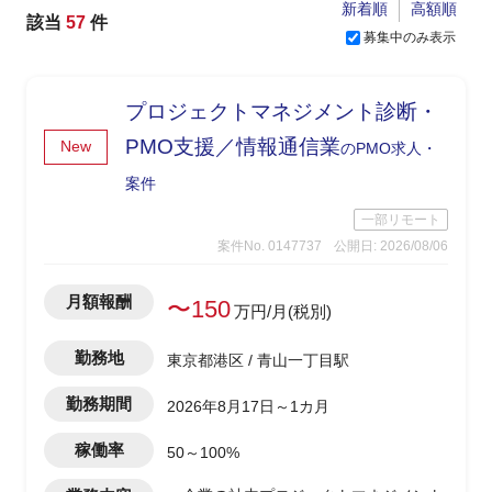
新着順
高額順
該当
57
件
募集中のみ表示
プロジェクトマネジメント診断・
PMO支援／情報通信業
New
のPMO求人・
案件
一部リモート
案件No. 0147737
公開日: 2026/08/06
月額報酬
〜150
万円/月(税別)
勤務地
東京都港区 / 青山一丁目駅
勤務期間
2026年8月17日～1カ月
稼働率
50～100%