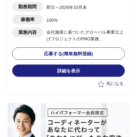
勤務期間
即日～2026年10月末
稼働率
100%
業務内容
会社施策に基づいたグローバル事業立上
げプロジェクトのPMO業務
・実行フェーズの推進
・英語圏出身のPMのもと進捗管理、ア
応募する(簡単無料登録)
イデアのとりまとめ
・各ステークホルダとの英語によるコミ
詳細を表示
ュニケーション
・通訳
気になる