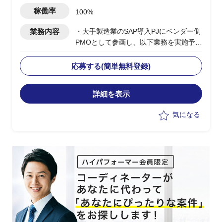
稼働率
100%
業務内容
・大手製造業のSAP導入PJにベンダー側
PMOとして参画し、以下業務を実施予定
・PJ規模は500人月以上
-進捗/品質/課題管理
応募する(簡単無料登録)
-リカバリー時の要因分析/リカバリープ
ランの策定
詳細を表示
-各種ドキュメントの作成
気になる