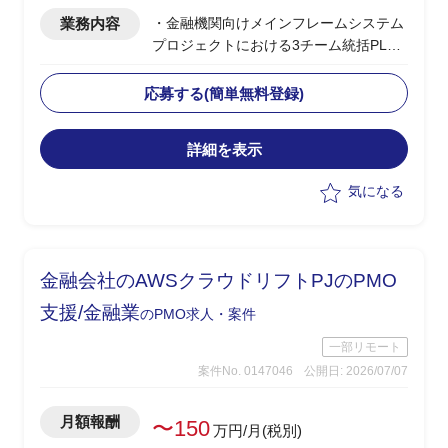
業務内容
・金融機関向けメインフレームシステム
プロジェクトにおける3チーム統括PL支
援
・z/OSチーム、MWチーム、LIBチーム
応募する(簡単無料登録)
(全体約18名)の統括、推進
・顧客・エンドユーザーとの交渉、調
詳細を表示
整、合意形成
・プロジェクト全体の進捗、品質、課題
気になる
管理
・各チーム間の調整、連携推進
・成果物レビュー、品質基準の維持管理
金融会社のAWSクラウドリフトPJのPMO
支援/金融業
のPMO求人・案件
一部リモート
案件No. 0147046
公開日: 2026/07/07
月額報酬
〜150
万円/月(税別)