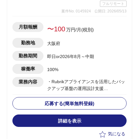
フルリモート
案件No. 0145924
公開日: 2026/05/13
月額報酬
〜100
万円/月(税別)
勤務地
大阪府
勤務期間
即日or2026年8月～中期
稼働率
100%
業務内容
・Rubrikアプライアンスを活用したバッ
クアップ基盤の運用設計支援
・ベンダー側、PLポジション
・バックアップ基盤の運用設計、運用フ
応募する(簡単無料登録)
ロー策定
・ランサムウェア発災時の対応手順、イ
詳細を表示
ンシデントレスポンス設計
・セキュリティ運用設計におけるナレッ
気になる
ジ提供、ドキュメント整備