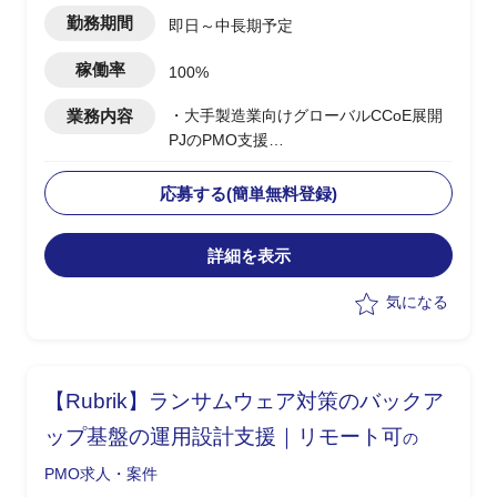
勤務期間
即日～中長期予定
稼働率
100%
業務内容
・大手製造業向けグローバルCCoE展開
PJのPMO支援
・日本本社のCCoE組織を
Global/Regional階層に定義し、アジア/
応募する(簡単無料登録)
欧州/北米/中国への展開を支援
・Global CCoEメンバーとして各地域の
詳細を表示
モニタリング/管理プロセスの設計と改
善/課題対応を推進
気になる
・現地IT部門との調整/折衝における日本
側サポート要員としての対応
・上流工程でのマルチクラウド導入計画
立案/スケジュール管理
【Rubrik】ランサムウェア対策のバックア
・日本側クラウド担当との連携、各国拠
点への展開推進
ップ基盤の運用設計支援｜リモート可
の
PMO求人・案件