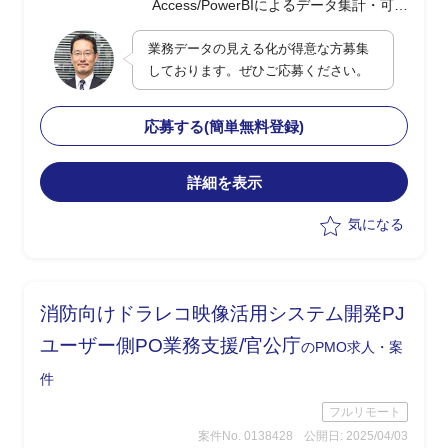
Access/PowerBIによるデータ集計・可視
化のダッシュボード作成
業務データの見える化が得意な方募集
・最適なDB構成の検討及び提案型での
しております。ぜひご応募ください。
業務改善支援
・顧客PJの決裁/発注/契約などの各種手
続き支援
応募する(簡単無料登録)
・現行業務理解者と連携したスムーズな
引継ぎを想定
詳細を表示
気になる
消防向けドラレコ映像活用システム開発PJ
ユーザー側PO業務支援/官公庁
のPMO求人・案
件
フルリモート
案件No. 0138428
公開日: 2025/04/03