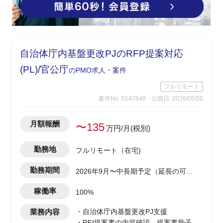
自治体庁内基盤更改PJのRFP提案対応
(PL)/官公庁
のPMO求人・案件
フルリモート
案件No. 0147648
公開日: 2026/05/20
月額報酬
〜135
万円/月(税別)
勤務地
フルリモート（在宅)
勤務期間
2026年9月〜中長期予定（延長の可能
性あり）
稼働率
100%
業務内容
・自治体庁内基盤更改PJ支援
・RFI提案書の内容確認、提案書骨子検