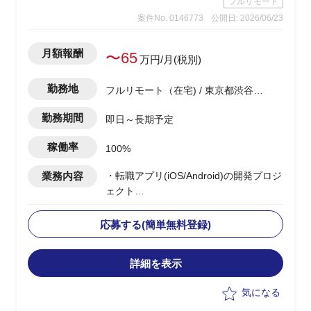
フルリモート
→調査自体は、あまり難易度は高くな
案件No. 0146773
公開日: 2026/06/23
く、地道なディスクトップ調査がメイン
となります。
・基幹システムを含めたシステム領域
月額報酬
〜65
万円/月(税別)
は、弊社コンサル担当がおり、双方で連
携しながら構想ロードマップを作成して
勤務地
フルリモート（在宅) / 東京都渋谷区
いく
渋谷駅
・CRM構想として期待されているポイン
勤務期間
即日～長期予定
トは、OMO機能、EC機能、MA&CDP活
用によるパーソナライズCRMなど
稼働率
100%
業務内容
・転職アプリ(iOS/Android)の開発プロジ
ェクト
・ベンダー側メンバーとして参画
・PMサポートとして、以下の業務を実
応募する(簡単無料登録)
施予定
-開発チームの作業・進捗管理(Backlog
詳細を表示
等)および開発・リリース計画の立案
-顧客折衝(チャット・MTG)、見積もり
気になる
作成、要件整理