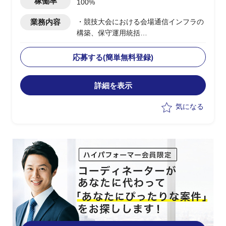
稼働率
100%
業務内容
・競技大会における会場通信インフラの
構築、保守運用統括
・ベンダー側、PM/PL(会場通信責任者)
ポジション
応募する(簡単無料登録)
・組織委員会、パートナー企業との条件
交渉、調整、ユーザ折衝
詳細を表示
・施工マネージャー、施工リーダーと連
携した現場統括、安全管理、工事進捗管
気になる
理
・現場トラブル、ステークホルダーから
の問い合わせ対応
・大会本番期間中のテレコムサービス関
連の会場内総合窓口業務
・追加オーダ、突発的な変更要件への現
場対応
・ITコマンドセンターと連携したインシ
デント、アラート対応および現場への指
示、統括