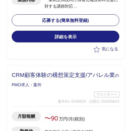
対する講師対応
・授業内容：ネットワーク、セキュリテ
ィ、AI/金融工学(高校生向けのため企業
応募する(簡単無料登録)
におけるお金の話)、情報Ⅰ
・授業日：月曜(9:40～12:40、13:15～
詳細を表示
15:30)、水曜(9:40～12:00)
・2クラス、50人弱程度の生徒が対象
気になる
・その他、授業に使うコンテンツの制作
やテスト作成、評価など含め合計0.5人
月稼働
・学生相手のため、授業内容の難易度は
CRM顧客体験の構想策定支援/アパレル業
の
基礎レベルを教え、学生に興味を持たせ
たり覚えてもらうことが重要
PMO求人・案件
フルリモート
案件No. 0146828
公開日: 2026/06/24
月額報酬
〜90
万円/月(税別)