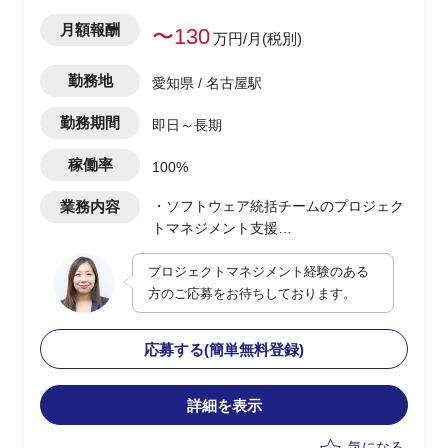
月額報酬
〜130
万円/月(税別)
勤務地
愛知県 / 名古屋駅
勤務期間
即日～長期
稼働率
100%
業務内容
・ソフトウェア統括チームのプロジェク
トマネジメント支援
・複数機能チームの要件管理/進捗管理/
プロジェクトマネジメント経験のある
品質管理/変更点管理などの仕組みづくり
方のご応募をお待ちしております。
・プロジェクト週報作成と月報作成
・リスク高案件の監視(アーキテクチャ
ーワーキング活動)
応募する(簡単無料登録)
詳細を表示
気になる