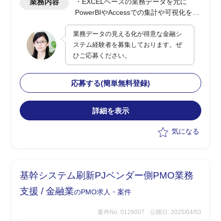
業務内容
・EXCELベースの業務データを元に
PowerBIやAccessでの集計や可視化を実
施(0.5人月)
業務データの見える化が得意な金融シ
・顧客PJの決裁/発注/契約などの各種手
ステム経験者を募集しております。ぜ
続き支援(0.5人月)
ひご応募ください。
応募する(簡単無料登録)
詳細を表示
気になる
基幹システム刷新PJベンダー側PMO業務
支援 / 金融業
のPMO求人・案件
案件No. 0129007
公開日: 2025/04/03