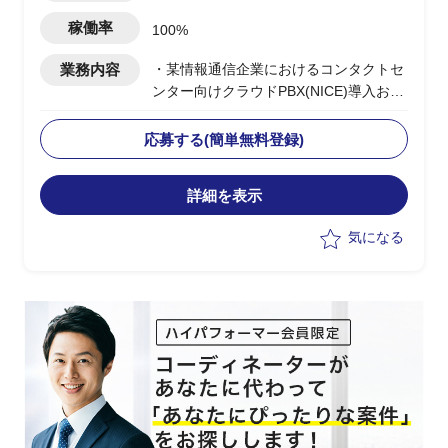
稼働率
100%
業務内容
・某情報通信企業におけるコンタクトセ
ンター向けクラウドPBX(NICE)導入およ
び展開PJの推進
・コンタクトセンター基盤導入の上流提
応募する(簡単無料登録)
案から実装までの推進
・顧客への提案活動を通じた案件創出お
詳細を表示
よび案件獲得のリード
・チームの先頭に立ち、進捗管理/課題管
気になる
理を行いながらPJ推進を実施