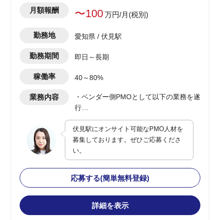
月額報酬
〜100
万円/月(税別)
勤務地
愛知県 / 伏見駅
勤務期間
即日～長期
稼働率
40～80%
業務内容
・ベンダー側PMOとして以下の業務を遂
行
・進捗管理/課題管理/オフショアBPも含
伏見駅にオンサイト可能なPMO人材を
めたベンダー管理業務
募集しております。ぜひご応募くださ
・各種ドキュメント作成
い。
・8月から詳細設計フェーズ
応募する(簡単無料登録)
詳細を表示