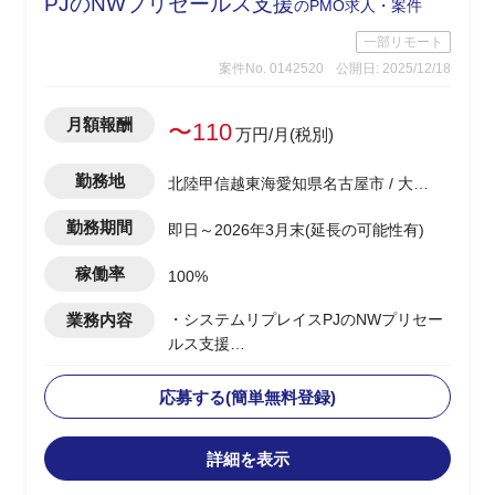
PJのNWプリセールス支援
のPMO求人・案件
一部リモート
案件No. 0142520
公開日: 2025/12/18
月額報酬
〜110
万円/月(税別)
勤務地
北陸甲信越東海愛知県名古屋市 / 大阪
府大阪市
勤務期間
即日～2026年3月末(延長の可能性有)
稼働率
100%
業務内容
・システムリプレイスPJのNWプリセー
ルス支援
・ベンダー側での参画
・顧客システムのリプレイスに伴い、
応募する(簡単無料登録)
NW領域における提案活動を実施(例：セ
キュリティ、ゼロトラ、ID管理、iDaas
詳細を表示
など様々)
・元請メンバーと共に導入NW領域の検