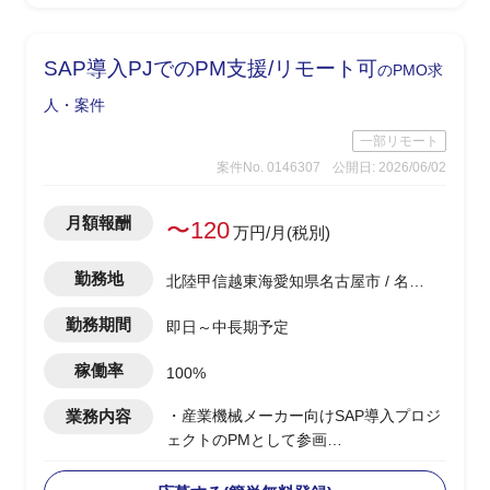
-開発側の調査結果を技術者視点で顧客
へ噛み砕いて説明
※案件により小規模案件を複数並行担当
SAP導入PJでのPM支援/リモート可
のPMO求
の可能性あり(0.5工数×2など)
人・案件
一部リモート
案件No. 0146307
公開日: 2026/06/02
月額報酬
〜120
万円/月(税別)
勤務地
北陸甲信越東海愛知県名古屋市 / 名古
屋駅
勤務期間
即日～中長期予定
稼働率
100%
業務内容
・産業機械メーカー向けSAP導入プロジ
ェクトのPMとして参画
・ベンダー側、PMポジション
・上流工程(要件定義/設計)〜カットオー