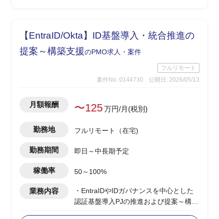
【EntraID/Okta】ID基盤導入・統合推進の
提案～構築支援
のPMO求人・案件
フルリモート
案件No. 0144730
公開日: 2026/05/13
月額報酬
〜125
万円/月(税別)
勤務地
フルリモート（在宅)
勤務期間
即日～中長期予定
稼働率
50～100%
業務内容
・EntraIDやIDガバナンスを中心とした
認証基盤導入PJの推進および提案～構築
支援