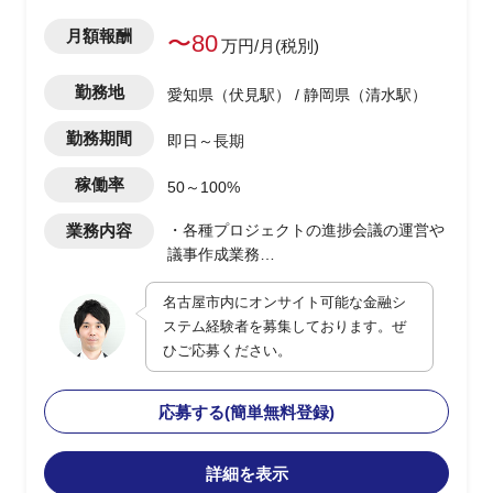
月額報酬
〜80
万円/月(税別)
勤務地
愛知県（伏見駅） / 静岡県（清水駅）
勤務期間
即日～長期
稼働率
50～100%
業務内容
・各種プロジェクトの進捗会議の運営や
議事作成業務
・開発担当者の成果物のモニタリング
名古屋市内にオンサイト可能な金融シ
・案件開発におけるプロジェクト計画作
ステム経験者を募集しております。ぜ
成の支援業務
ひご応募ください。
応募する(簡単無料登録)
詳細を表示