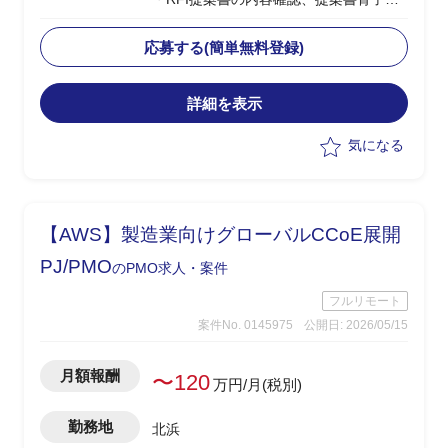
討・構成設計を担当
・提案書の執筆・編集・確認、取りまと
応募する(簡単無料登録)
めを実施
・メーカー・ベンダーへの仕様確認、見
詳細を表示
積り依頼・確認、取りまとめ、SE積算を
担当
気になる
【AWS】製造業向けグローバルCCoE展開
PJ/PMO
のPMO求人・案件
フルリモート
案件No. 0145975
公開日: 2026/05/15
月額報酬
〜120
万円/月(税別)
勤務地
北浜