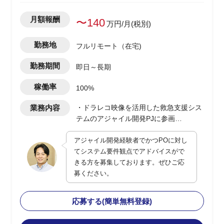
月額報酬
〜140
万円/月(税別)
勤務地
フルリモート（在宅)
勤務期間
即日～長期
稼働率
100%
業務内容
・ドラレコ映像を活用した救急支援シス
テムのアジャイル開発PJに参画
・POに対してシステム観点でのアドバ
アジャイル開発経験者でかつPOに対し
イスおよび補佐を実施
てシステム要件観点でアドバイスがで
・現行は一部都市で運用開始、今後全国
きる方を募集しております。ぜひご応
展開を予定
募ください。
・ユーザー側の立場でPO支援、システ
ム面の留意点提示や品質・性能観点の補
完を担当
応募する(簡単無料登録)