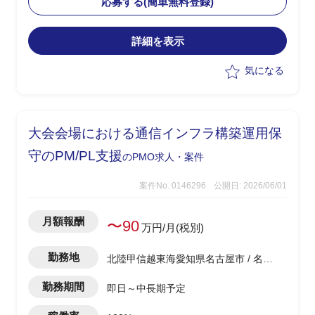
応募する(簡単無料登録)
バー後(テスト/安定化)にわたるプロジェ
クト全体の推進、管理
詳細を表示
・会計(FI・原価計算等)、ロジスティク
ス(MM/SD等)領域にまたがる工程、課題
気になる
管理
・クライアントとの折衝、合意形成、調
整
・残課題、不具合対応の優先順位付け、
大会会場における通信インフラ構築運用保
収束管理
・移行切り替え時の夜間シフト対応(発
守のPM/PL支援
のPMO求人・案件
生する可能性有)
案件No. 0146296
公開日: 2026/06/01
月額報酬
〜90
万円/月(税別)
勤務地
北陸甲信越東海愛知県名古屋市 / 名古
屋駅
勤務期間
即日～中長期予定