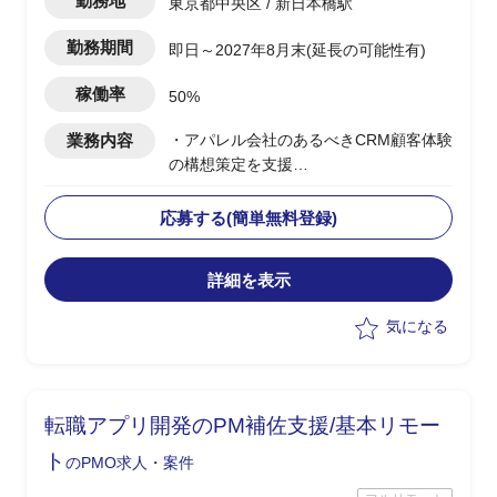
勤務地
東京都中央区 / 新日本橋駅
勤務期間
即日～2027年8月末(延長の可能性有)
稼働率
50%
業務内容
・アパレル会社のあるべきCRM顧客体験
の構想策定を支援
・CRM構想に関してエンドクライアント
内の主要メンバーの方と合意形成した上
応募する(簡単無料登録)
で
OMO機能を含めたあるべき姿を具体化
詳細を表示
・幹部の合意を得るために、ユーザー調
査、競合MD(マーチャンダイジング)調査
気になる
など行いながら、
あるべきCRM顧客体験を仮説導出
・競合MD調査は、商品ジャンル毎の商
品数、価格などディスクトップ調査し
転職アプリ開発のPM補佐支援/基本リモー
て、
どの商品ジャンルで市場ポジションを狙
ト
のPMO求人・案件
うか検討