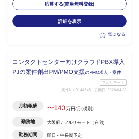
・BtoEおよびサプライチェーン向け認証
応募する(簡単無料登録)
基盤の設計/統合方針策定
・エンドユーザー社内向けシステムを含
詳細を表示
む認証/認可方式の検討
・顧客とのディスカッションによる要件
気になる
整理および方向性策定
・各種ID製品(Microsoft External、Okta
等)の選定および設計支援
コンタクトセンター向けクラウドPBX導入
PJの案件創出PM/PMO支援
のPMO求人・案件
フルリモート
案件No. 0144545
公開日: 2026/04/23
月額報酬
〜140
万円/月(税別)
勤務地
大阪府 / フルリモート（在宅)
勤務期間
即日～中長期予定