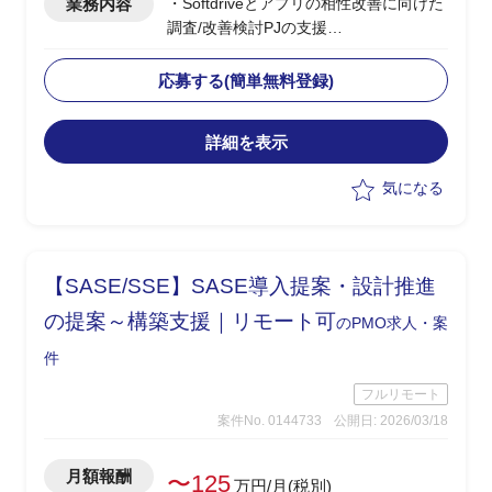
業務内容
・Softdriveとアプリの相性改善に向けた
調査/改善検討PJの支援
・現状課題を整理し、アプリ側との相性
を踏まえた改善策の検討と要件整理を担
応募する(簡単無料登録)
当
・Softdrive領域における技術的な理解を
詳細を表示
もとに、各種ステークホルダーとの調整
を実施
気になる
・手探り状態の中で主導的に改善案を提
示し、推進する役割を想定
【SASE/SSE】SASE導入提案・設計推進
の提案～構築支援｜リモート可
のPMO求人・案
件
フルリモート
案件No. 0144733
公開日: 2026/03/18
月額報酬
〜125
万円/月(税別)