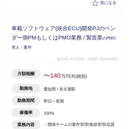
気になる
討、提案書などのドキュメント作成、顧
客説明などを実施
車載ソフトウェア(統合ECU)開発PJのベン
ダー側PMもしくはPMO業務 / 製造業
のPMO
求人・案件
案件No. 0131994
公開日: 2025/04/03
月額報酬
〜140
万円/月(税別)
勤務地
愛知県 / 名古屋駅
勤務期間
即日～長期
稼働率
100%
業務内容
・開発チームの要件管理/進捗管理/品質