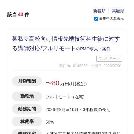
新着順
高額順
該当
43
件
募集中のみ表示
某私立高校向け情報先端技術科生徒に対す
る講師対応/フルリモート
のPMO求人・案件
フルリモート
案件No. 0146965
公開日: 2026/07/01
月額報酬
〜80
万円/月(税別)
勤務地
フルリモート（在宅)
勤務期間
2026年9月or10月～3年程度の長期
稼働率
50%
業務内容
・某私立高校向け情報先端技術科生徒に