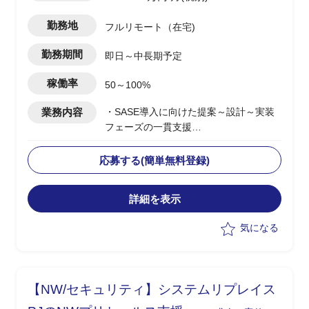
勤務地
フルリモート（在宅)
勤務期間
即日～中長期予定
稼働率
50～100%
業務内容
・SASE導入に向けた提案～設計～実装
フェーズの一貫支援
・顧客に対する提案活動およびソリュー
ション設計の実施
応募する(簡単無料登録)
・セールスエンジニアとしての技術説明
および提案資料作成
詳細を表示
・複数案件における要件整理およびアー
キテクチャ設計支援
気になる
・グローバル展開案件における構想整理
および推進支援
【NW/セキュリティ】システムリプレイス