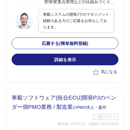
管理/変更点管理などの仕組みづくり
・PJ全般のリソース管理
車載システムの開発Jでのマネジメント
・各種報告資料の作成
経験のある方のご応募をお待ちしてお
・各ステークホルダー(顧客や各ベンダ
ります。
ー)との折衝業務
応募する(簡単無料登録)
詳細を表示
気になる
車載ソフトウェア(統合ECU)開発PJのベン
ダー側PMO業務 / 製造業
のPMO求人・案件
一部リモート
案件No. 0137713
公開日: 2025/04/03