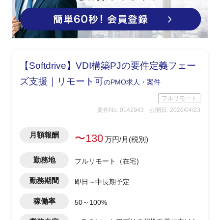
【Softdrive】VDI構築PJの要件定義フェー
ズ支援｜リモート可
のPMO求人・案件
フルリモート
案件No. 0142943
公開日: 2026/04/23
月額報酬
〜130
万円/月(税別)
勤務地
フルリモート（在宅)
勤務期間
即日～中長期予定
稼働率
50～100%