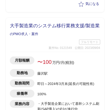
参加/PJ管理
気になる
大手製造業のシステム移行業務支援/製造業
のPMO求人・案件
フルリモート
案件No. 0121549
公開日: 2023/09/04
月額報酬
〜100
万円/月(税別)
勤務地
藤沢駅
勤務期間
即日～2024年3月末(延長の可能性有)
稼働率
100%
業務内容
・大手製造企業において基幹システム刷
新(SAP導入)のPJが進行中