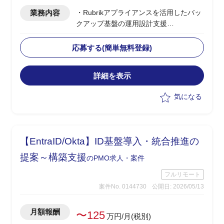
業務内容
・Rubrikアプライアンスを活用したバッ
クアップ基盤の運用設計支援
・ベンダー側、PLポジション
・バックアップ基盤の運用設計、運用フ
応募する(簡単無料登録)
ロー策定
・ランサムウェア発災時の対応手順、イ
詳細を表示
ンシデントレスポンス設計
・セキュリティ運用設計におけるナレッ
気になる
ジ提供、ドキュメント整備
【EntraID/Okta】ID基盤導入・統合推進の
提案～構築支援
のPMO求人・案件
フルリモート
案件No. 0144730
公開日: 2026/05/13
月額報酬
〜125
万円/月(税別)