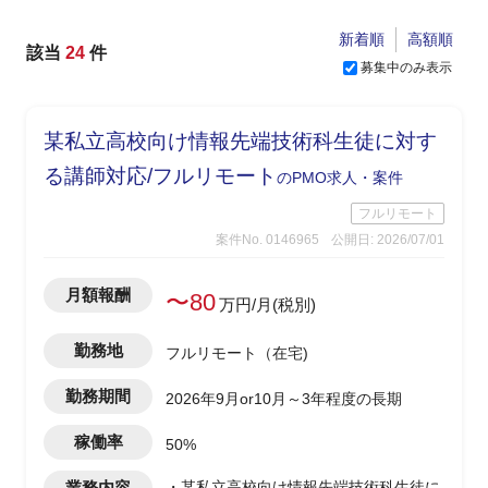
新着順
高額順
該当
24
件
募集中のみ表示
某私立高校向け情報先端技術科生徒に対す
る講師対応/フルリモート
のPMO求人・案件
フルリモート
案件No. 0146965
公開日: 2026/07/01
月額報酬
〜80
万円/月(税別)
勤務地
フルリモート（在宅)
勤務期間
2026年9月or10月～3年程度の長期
稼働率
50%
業務内容
・某私立高校向け情報先端技術科生徒に