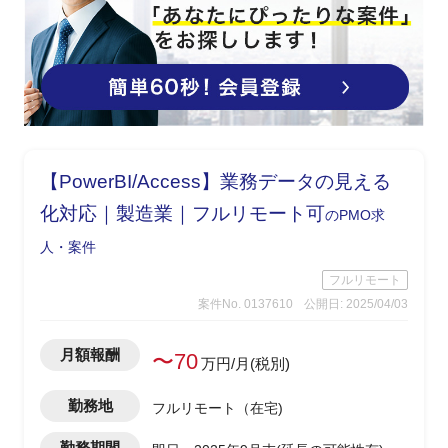
【PowerBI/Access】業務データの見える
化対応｜製造業｜フルリモート可
のPMO求
人・案件
フルリモート
案件No. 0137610
公開日: 2025/04/03
月額報酬
〜70
万円/月(税別)
勤務地
フルリモート（在宅)
勤務期間