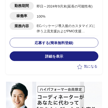
松町駅
勤務期間
即日～2024年9月末(延長の可能性有)
稼働率
100%
業務内容
ECパッケージ導入後のカスタマイズに
伴う上流支援およびPMO支援
下記、業務の実施想定
・Hit＆Gap及び要件定義など上流工程を
応募する(簡単無料登録)
担当
・PM補佐としてプロジェクトの管理お
詳細を表示
よび推進を担当
気になる