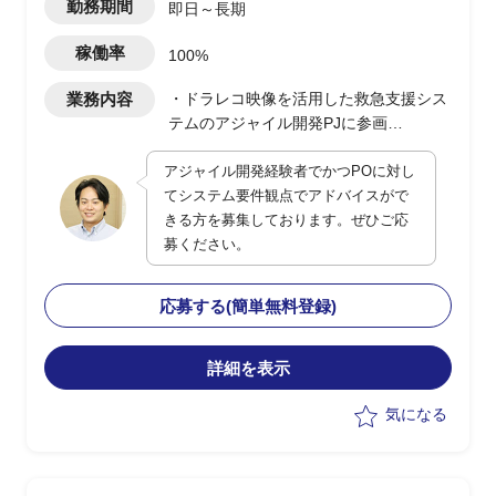
勤務期間
即日～長期
稼働率
100%
業務内容
・ドラレコ映像を活用した救急支援シス
テムのアジャイル開発PJに参画
・POに対してシステム観点でのアドバ
アジャイル開発経験者でかつPOに対し
イスおよび補佐を実施
てシステム要件観点でアドバイスがで
・現行は一部都市で運用開始、今後全国
きる方を募集しております。ぜひご応
展開を予定
募ください。
・ユーザー側の立場でPO支援、システ
ム面の留意点提示や品質・性能観点の補
完を担当
応募する(簡単無料登録)
詳細を表示
気になる