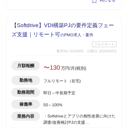
理を行いながらPJ推進を実施
【Softdrive】VDI構築PJの要件定義フェー
ズ支援｜リモート可
のPMO求人・案件
フルリモート
案件No. 0142943
公開日: 2026/04/23
月額報酬
〜130
万円/月(税別)
勤務地
フルリモート（在宅)
勤務期間
即日～中長期予定
稼働率
50～100%
業務内容
・Softdriveとアプリの相性改善に向けた
調査/改善検討PJの支援