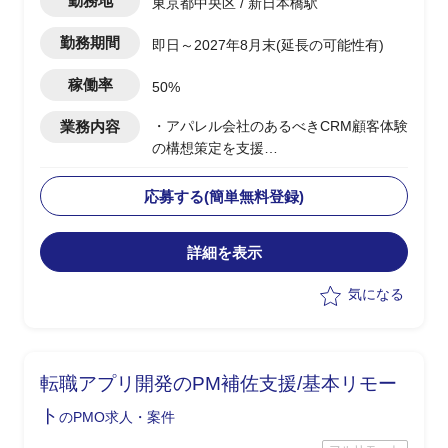
勤務地
東京都中央区 / 新日本橋駅
勤務期間
即日～2027年8月末(延長の可能性有)
稼働率
50%
業務内容
・アパレル会社のあるべきCRM顧客体験
の構想策定を支援
・CRM構想に関してエンドクライアント
内の主要メンバーの方と合意形成した上
応募する(簡単無料登録)
で
OMO機能を含めたあるべき姿を具体化
詳細を表示
・幹部の合意を得るために、ユーザー調
査、競合MD(マーチャンダイジング)調査
気になる
など行いながら、
あるべきCRM顧客体験を仮説導出
・競合MD調査は、商品ジャンル毎の商
品数、価格などディスクトップ調査し
転職アプリ開発のPM補佐支援/基本リモー
て、
どの商品ジャンルで市場ポジションを狙
ト
のPMO求人・案件
うか検討