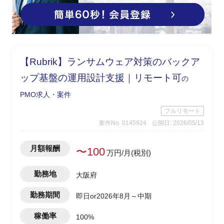
【Rubrik】ランサムウェア対策のバックア
ップ基盤の運用設計支援｜リモート可
の
PMO求人・案件
フルリモート
案件No. 0145924
公開日: 2026/05/13
月額報酬
〜100
万円/月(税別)
勤務地
大阪府
勤務期間
即日or2026年8月～中期
稼働率
100%