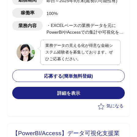
即日～2025年9月末(延長の可能性有)
稼働率
100%
業務内容
・EXCELベースの業務データを元に
PowerBIやAccessでの集計や可視化を実
施(0.5人月)
業務データの見える化が得意な金融シ
・顧客PJの決裁/発注/契約などの各種手
ステム経験者を募集しております。ぜ
続き支援(0.5人月)
ひご応募ください。
応募する(簡単無料登録)
詳細を表示
気になる
【PowerBI/Access】データ可視化支援業