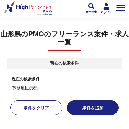
フリーランスPMO人材向け日本最大級のPMOサービス ハイパフォPMO
>
PM
山形県のPMOのフリーランス案件・求人
一覧
現在の検索条件
現在の検索条件
[勤務地]山形県
条件をクリア
条件を追加