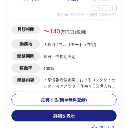
フルリモート
案件No. 0144545
公開日: 2026/04/23
月額報酬
〜140
万円/月(税別)
勤務地
大阪府 / フルリモート（在宅)
勤務期間
即日～中長期予定
稼働率
100%
業務内容
・某情報通信企業におけるコンタクトセ
ンター向けクラウドPBX(NICE)導入およ
び展開PJの推進
・コンタクトセンター基盤導入の上流提
応募する(簡単無料登録)
案から実装までの推進
・顧客への提案活動を通じた案件創出お
詳細を表示
よび案件獲得のリード
・チームの先頭に立ち、進捗管理/課題管
気になる