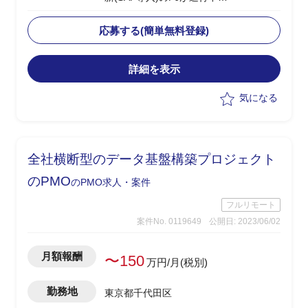
└2024年1月のGoliveを前提に現在は周
辺業務システムの移行フェーズ
応募する(簡単無料登録)
└原価領域を中心に複数領域での移行デ
ータ作成、手順調整およびシステムテス
詳細を表示
ト対応を実施
・受入れテスト、データ調査および作
気になる
成、プログラム調査
・システムにおけるインシデント管理
・進捗、課題管理
・軽微なツール作成(PG)
全社横断型のデータ基盤構築プロジェクト
・関連部門およびベンダーとの調整
・システム本番稼働後のハイパーケア
のPMO
のPMO求人・案件
フルリモート
案件No. 0119649
公開日: 2023/06/02
月額報酬
〜150
万円/月(税別)
勤務地
東京都千代田区