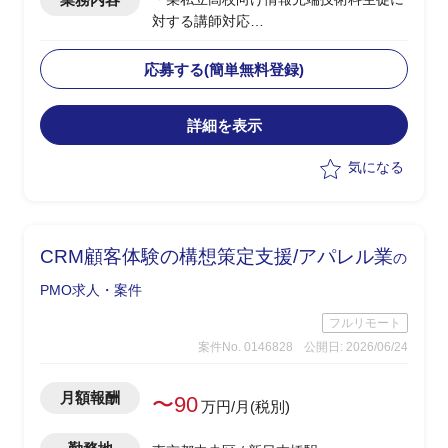
対する講師対応
・授業内容：ネットワーク、セキュリテ
ィ、AI/金融工学(高校生向けのため企業
応募する(簡単無料登録)
におけるお金の話)、情報Ⅰ
・授業日：月曜(9:40～12:40、13:15～
詳細を表示
15:30)、水曜(9:40～12:00)
・2クラス、50人弱程度の生徒が対象
気になる
・その他、授業に使うコンテンツの制作
やテスト作成、評価など含め合計0.5人
月稼働
・学生相手のため、授業内容の難易度は
CRM顧客体験の構想策定支援/アパレル業
の
基礎レベルを教え、学生に興味を持たせ
たり覚えてもらうことが重要
PMO求人・案件
フルリモート
案件No. 0146828
公開日: 2026/06/24
月額報酬
〜90
万円/月(税別)