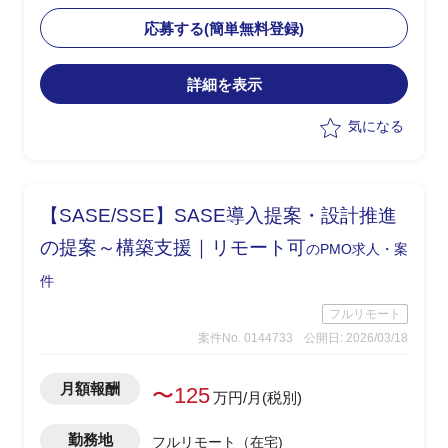
・現状課題を整理し、アプリ側との相性
を踏まえた改善策の検討と要件整理を担
応募する(簡単無料登録)
当
・Softdrive領域における技術的な理解を
詳細を表示
もとに、各種ステークホルダーとの調整
を実施
気になる
・手探り状態の中で主導的に改善案を提
示し、推進する役割を想定
【SASE/SSE】SASE導入提案・設計推進
の提案～構築支援｜リモート可
のPMO求人・案
件
フルリモート
案件No. 0144733
公開日: 2026/03/18
月額報酬
〜125
万円/月(税別)
勤務地
フルリモート（在宅)