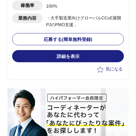
稼働率
100%
業務内容
・大手製造業向けグローバルCCoE展開
PJのPMO支援
・日本本社のCCoE組織を
Global/Regional階層に定義し、アジア/
応募する(簡単無料登録)
欧州/北米/中国への展開を支援
・Global CCoEメンバーとして各地域の
詳細を表示
モニタリング/管理プロセスの設計と改
善/課題対応を推進
気になる
・現地IT部門との調整/折衝における日本
側サポート要員としての対応
・上流工程でのマルチクラウド導入計画
立案/スケジュール管理
・日本側クラウド担当との連携、各国拠
点への展開推進