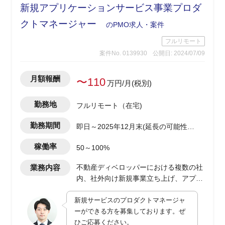
新規アプリケーションサービス事業プロダ
クトマネージャー
のPMO求人・案件
フルリモート
案件No. 0139930
公開日: 2024/07/09
月額報酬
〜110
万円/月(税別)
勤務地
フルリモート（在宅)
勤務期間
即日～2025年12月末(延長の可能性有
り)
稼働率
50～100%
業務内容
不動産ディベロッパーにおける複数の社
内、社外向け新規事業立ち上げ、アプリ
ケーションサービス開発におけるプロダ
新規サービスのプロダクトマネージャ
クトマネージャー
ーができる方を募集しております。ぜ
・toB、toC向けアプリケーションサービ
ひご応募ください。
スの企画、開発進行、および社内業務部