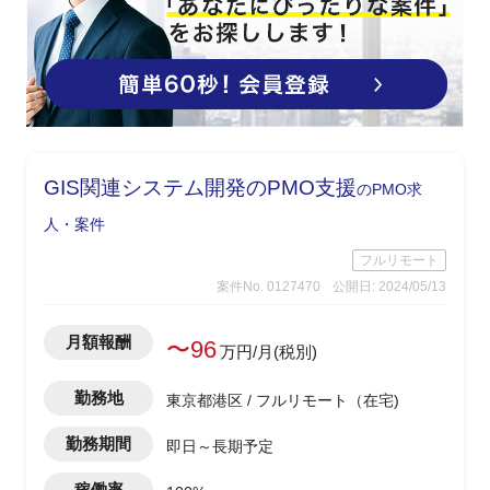
GIS関連システム開発のPMO支援
のPMO求
人・案件
フルリモート
案件No. 0127470
公開日: 2024/05/13
月額報酬
〜96
万円/月(税別)
勤務地
東京都港区 / フルリモート（在宅)
勤務期間
即日～長期予定
稼働率