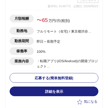
フルリモート
→調査自体は、あまり難易度は高くな
案件No. 0146773
公開日: 2026/06/23
く、地道なディスクトップ調査がメイン
となります。
・基幹システムを含めたシステム領域
月額報酬
〜65
万円/月(税別)
は、弊社コンサル担当がおり、双方で連
携しながら構想ロードマップを作成して
勤務地
フルリモート（在宅) / 東京都渋谷区
いく
渋谷駅
・CRM構想として期待されているポイン
勤務期間
即日～長期予定
トは、OMO機能、EC機能、MA&CDP活
用によるパーソナライズCRMなど
稼働率
100%
業務内容
・転職アプリ(iOS/Android)の開発プロジ
ェクト
・ベンダー側メンバーとして参画
・PMサポートとして、以下の業務を実
応募する(簡単無料登録)
施予定
-開発チームの作業・進捗管理(Backlog
詳細を表示
等)および開発・リリース計画の立案
-顧客折衝(チャット・MTG)、見積もり
気になる
作成、要件整理