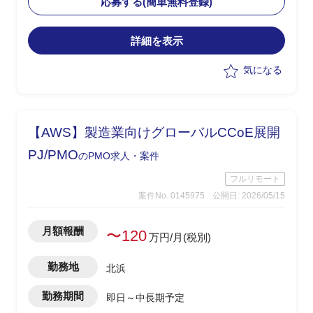
応募する(簡単無料登録)
めを実施
・メーカー・ベンダーへの仕様確認、見
詳細を表示
積り依頼・確認、取りまとめ、SE積算を
担当
気になる
【AWS】製造業向けグローバルCCoE展開
PJ/PMO
のPMO求人・案件
フルリモート
案件No. 0145975
公開日: 2026/05/15
月額報酬
〜120
万円/月(税別)
勤務地
北浜
勤務期間
即日～中長期予定