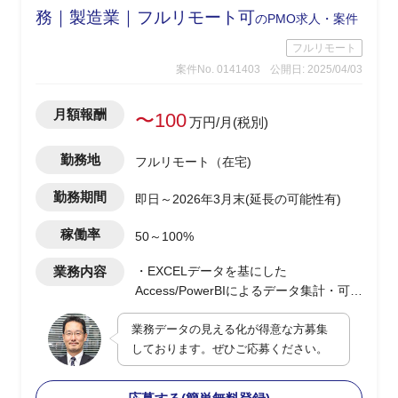
務｜製造業｜フルリモート可
のPMO求人・案件
フルリモート
案件No. 0141403
公開日: 2025/04/03
月額報酬
〜100
万円/月(税別)
勤務地
フルリモート（在宅)
勤務期間
即日～2026年3月末(延長の可能性有)
稼働率
50～100%
業務内容
・EXCELデータを基にした
Access/PowerBIによるデータ集計・可視
化のダッシュボード作成
業務データの見える化が得意な方募集
・最適なDB構成の検討及び提案型での
しております。ぜひご応募ください。
業務改善支援
・顧客PJの決裁/発注/契約などの各種手
続き支援