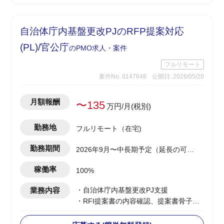
-開発側の調査結果を技術者視点で顧客
へ噛み砕いて説明
※案件により小規模案件を複数並行担当
自治体庁内基盤更改PJのRFP提案対応
の可能性あり(0.5工数×2など)
(PL)/官公庁
のPMO求人・案件
フルリモート
案件No. 0147648
公開日: 2026/05/20
月額報酬
〜135
万円/月(税別)
勤務地
フルリモート（在宅)
勤務期間
2026年9月〜中長期予定（延長の可能
性あり）
稼働率
100%
業務内容
・自治体庁内基盤更改PJ支援
・RFI提案書の内容確認、提案書骨子検
討・構成設計を担当
・提案書の執筆・編集・確認、取りまと