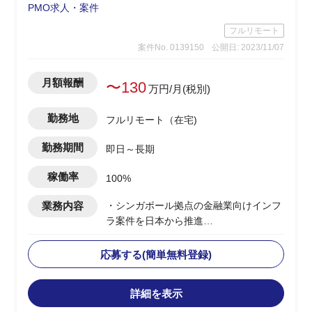
PMO求人・案件
フルリモート
案件No. 0139150
公開日: 2023/11/07
月額報酬
〜130
万円/月(税別)
勤務地
フルリモート（在宅)
勤務期間
即日～長期
稼働率
100%
業務内容
・シンガポール拠点の金融業向けインフ
ラ案件を日本から推進
・日本体制のPLとして、海外拠点のPM
とコミュニケーションを取る
応募する(簡単無料登録)
・複数PJの上流～環境構築までがスコー
プ
詳細を表示
・英語での成果物作成/顧客内定例MTG