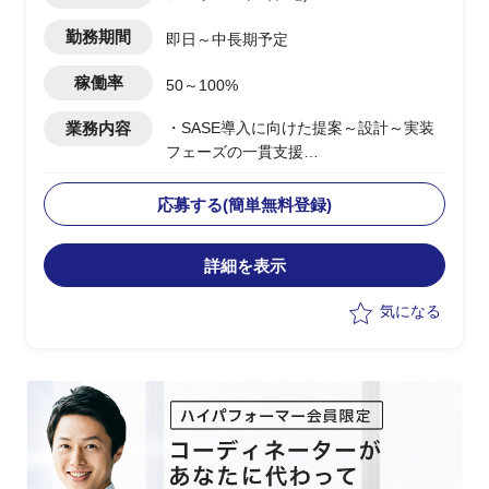
勤務期間
即日～中長期予定
稼働率
50～100%
業務内容
・SASE導入に向けた提案～設計～実装
フェーズの一貫支援
・顧客に対する提案活動およびソリュー
ション設計の実施
応募する(簡単無料登録)
・セールスエンジニアとしての技術説明
および提案資料作成
詳細を表示
・複数案件における要件整理およびアー
キテクチャ設計支援
気になる
・グローバル展開案件における構想整理
および推進支援