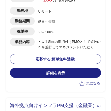
万円/月(税別)
勤務地
リモート
勤務期間
即日～長期
稼働率
50～100%
業務内容
・大手SIerの部門付けPMOとして複数の
PJを並行してマネジメントいただく
・当該部門は特定の大手クレジットカー
ド会社に対してインフラ領域の保守、開
応募する(簡単無料登録)
発を行っている
・複数PJの横断的なPMO支援(課題管
詳細を表示
理、進捗管理など)
・ドキュメント作成
気になる
・必要に応じて部門全体の組織改善施策
の立案(生産性や品質等の向上など)
海外拠点向けインフラPM支援（金融業）
の