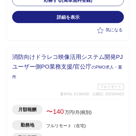
応募する(簡単無料登録)
・現行業務理解者と連携したスムーズな
引継ぎを想定
詳細を表示
気になる
消防向けドラレコ映像活用システム開発PJ
ユーザー側PO業務支援/官公庁
のPMO求人・案
件
フルリモート
案件No. 0138428
公開日: 2025/04/03
月額報酬
〜140
万円/月(税別)
勤務地
フルリモート（在宅)