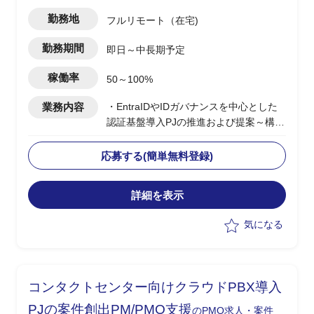
勤務地
フルリモート（在宅)
勤務期間
即日～中長期予定
稼働率
50～100%
業務内容
・EntraIDやIDガバナンスを中心とした
認証基盤導入PJの推進および提案～構築
支援
・BtoEおよびサプライチェーン向け認証
応募する(簡単無料登録)
基盤の設計/統合方針策定
・エンドユーザー社内向けシステムを含
詳細を表示
む認証/認可方式の検討
・顧客とのディスカッションによる要件
気になる
整理および方向性策定
・各種ID製品(Microsoft External、Okta
等)の選定および設計支援
コンタクトセンター向けクラウドPBX導入
PJの案件創出PM/PMO支援
のPMO求人・案件