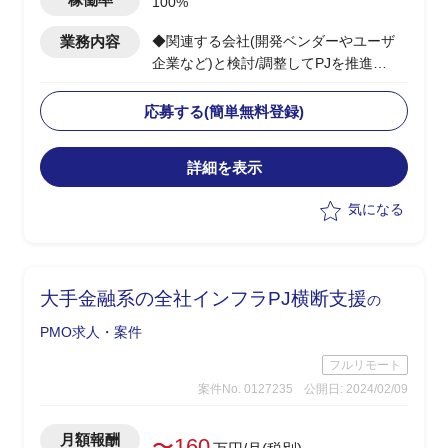
100%
業務内容
◆関連する会社(開発ベンダーやユーザ
企業など)と検討/調整してPJを推進
◆当該システムの中の、一部機能の開発
のPMOを担当する
応募する(簡単無料登録)
・全体としては複数年で開発する大規模
なPJ。
詳細を表示
気になる
大手金融系の全社インフラPJ横断支援
の
PMO求人・案件
フルリモート
案件No. 0127235
公開日: 2024/02/09
月額報酬
〜160