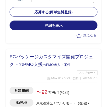
門におけるAsIsToBe業務プロセス、運用
フローの整理
応募する(簡単無料登録)
・26年春のリリースに向けたプロダクト
についてはサービス機能開発は進行して
いるが、サービス全体のグランドデザイ
詳細を表示
ン、ビジネススキームのデザインについ
気になる
て精査が必要
・ビジネス部門/プロダクトマネジメン
ト/サービス開発の有識者に、本件を新規
事業として立ち上げ・推進を支援いただ
ECパッケージカスタマイズ開発プロジェ
きたい
クトのPMO支援
のPMO求人・案件
フルリモート
案件No. 0127793
公開日: 2024/05/16
月額報酬
〜92
万円/月(税別)
勤務地
東京都港区 / フルリモート（在宅) / 浜