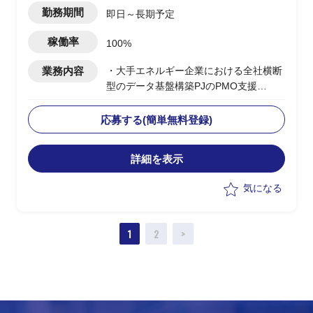
勤務期間
即日～長期予定
稼働率
100%
業務内容
・大手エネルギー企業における全社横断
型のデータ基盤構築PJのPMO支援
・ユーザー側PMOとして各種管理業務、
必要ドキュメントの作成、関係部署との
応募する(簡単無料登録)
調整等
詳細を表示
気になる
1
2
>