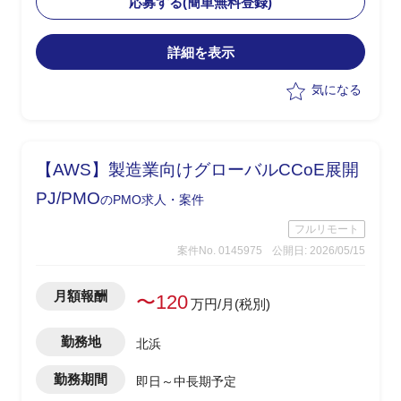
応募する(簡単無料登録)
めを実施
・メーカー・ベンダーへの仕様確認、見
詳細を表示
積り依頼・確認、取りまとめ、SE積算を
担当
気になる
【AWS】製造業向けグローバルCCoE展開
PJ/PMO
のPMO求人・案件
フルリモート
案件No. 0145975
公開日: 2026/05/15
月額報酬
〜120
万円/月(税別)
勤務地
北浜
勤務期間
即日～中長期予定