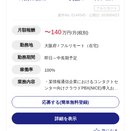
フルリモート
案件No. 0144545
公開日: 2026/04/23
月額報酬
〜140
万円/月(税別)
勤務地
大阪府 / フルリモート（在宅)
勤務期間
即日～中長期予定
稼働率
100%
業務内容
・某情報通信企業におけるコンタクトセ
ンター向けクラウドPBX(NICE)導入およ
び展開PJの推進
・コンタクトセンター基盤導入の上流提
応募する(簡単無料登録)
案から実装までの推進
・顧客への提案活動を通じた案件創出お
詳細を表示
よび案件獲得のリード
・チームの先頭に立ち、進捗管理/課題管
気になる