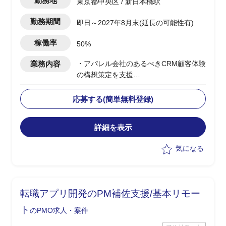
勤務地
東京都中央区 / 新日本橋駅
勤務期間
即日～2027年8月末(延長の可能性有)
稼働率
50%
業務内容
・アパレル会社のあるべきCRM顧客体験
の構想策定を支援
・CRM構想に関してエンドクライアント
内の主要メンバーの方と合意形成した上
応募する(簡単無料登録)
で
OMO機能を含めたあるべき姿を具体化
詳細を表示
・幹部の合意を得るために、ユーザー調
査、競合MD(マーチャンダイジング)調査
気になる
など行いながら、
あるべきCRM顧客体験を仮説導出
・競合MD調査は、商品ジャンル毎の商
品数、価格などディスクトップ調査し
転職アプリ開発のPM補佐支援/基本リモー
て、
どの商品ジャンルで市場ポジションを狙
ト
のPMO求人・案件
うか検討