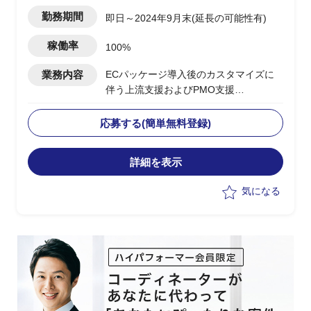
松町駅
勤務期間
即日～2024年9月末(延長の可能性有)
稼働率
100%
業務内容
ECパッケージ導入後のカスタマイズに
伴う上流支援およびPMO支援
下記、業務の実施想定
・Hit＆Gap及び要件定義など上流工程を
応募する(簡単無料登録)
担当
・PM補佐としてプロジェクトの管理お
詳細を表示
よび推進を担当
気になる