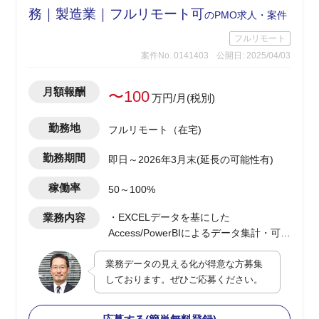
務｜製造業｜フルリモート可
のPMO求人・案件
フルリモート
案件No. 0141403
公開日: 2025/04/03
月額報酬
〜100
万円/月(税別)
勤務地
フルリモート（在宅)
勤務期間
即日～2026年3月末(延長の可能性有)
稼働率
50～100%
業務内容
・EXCELデータを基にした
Access/PowerBIによるデータ集計・可視
化のダッシュボード作成
業務データの見える化が得意な方募集
・最適なDB構成の検討及び提案型での
しております。ぜひご応募ください。
業務改善支援
・顧客PJの決裁/発注/契約などの各種手
続き支援