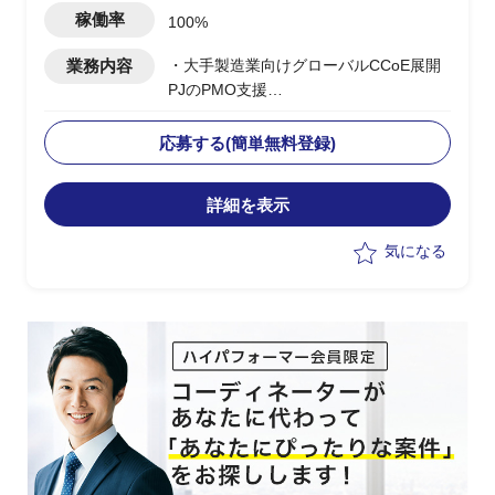
稼働率
100%
業務内容
・大手製造業向けグローバルCCoE展開
PJのPMO支援
・日本本社のCCoE組織を
Global/Regional階層に定義し、アジア/
応募する(簡単無料登録)
欧州/北米/中国への展開を支援
・Global CCoEメンバーとして各地域の
詳細を表示
モニタリング/管理プロセスの設計と改
善/課題対応を推進
気になる
・現地IT部門との調整/折衝における日本
側サポート要員としての対応
・上流工程でのマルチクラウド導入計画
立案/スケジュール管理
・日本側クラウド担当との連携、各国拠
点への展開推進