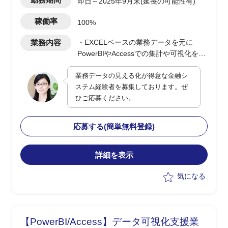
即日～2025年9月末(延長の可能性有)
稼働率
100%
業務内容
・EXCELベースの業務データを元に
PowerBIやAccessでの集計や可視化を実
施(0.5人月)
業務データの見える化が得意な金融シ
・顧客PJの決裁/発注/契約などの各種手
ステム経験者を募集しております。ぜ
続き支援(0.5人月)
ひご応募ください。
応募する(簡単無料登録)
詳細を表示
気になる
【PowerBI/Access】データ可視化支援業