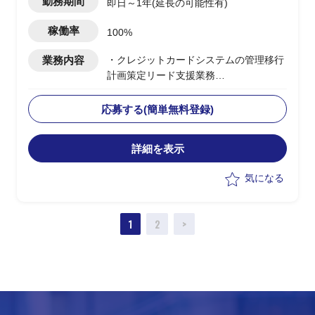
勤務期間
即日～1年(延長の可能性有)
稼働率
100%
業務内容
・クレジットカードシステムの管理移行
計画策定リード支援業務
・移行計画策定メンバーとして以下業務
遂行を想定
応募する(簡単無料登録)
-テスト・移行計画策定・準備支援
-業務構築支援
詳細を表示
-カード会員・加盟店向け告知支援
-上記システム開発を含めたプロジェ
気になる
クトマネジメント
-その他、上記に付随する業務
1
2
>