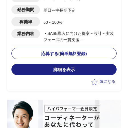
勤務期間
即日～中長期予定
稼働率
50～100%
業務内容
・SASE導入に向けた提案～設計～実装
フェーズの一貫支援
・顧客に対する提案活動およびソリュー
ション設計の実施
応募する(簡単無料登録)
・セールスエンジニアとしての技術説明
および提案資料作成
詳細を表示
・複数案件における要件整理およびアー
キテクチャ設計支援
気になる
・グローバル展開案件における構想整理
および推進支援