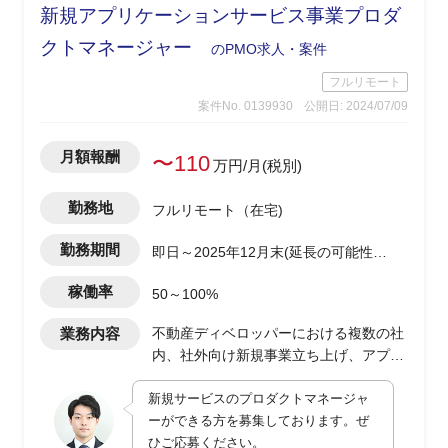
新規アプリケーションサービス事業プロダ
クトマネージャー
のPMO求人・案件
フルリモート
案件No. 0139930
公開日: 2024/07/09
月額報酬
〜110
万円/月(税別)
勤務地
フルリモート（在宅)
勤務期間
即日～2025年12月末(延長の可能性有
り)
稼働率
50～100%
業務内容
不動産ディベロッパーにおける複数の社
内、社外向け新規事業立ち上げ、アプリ
ケーションサービス開発におけるプロダ
新規サービスのプロダクトマネージャ
クトマネージャー
ーができる方を募集しております。ぜ
・toB、toC向けアプリケーションサービ
ひご応募ください。
スの企画、開発進行、および社内業務部