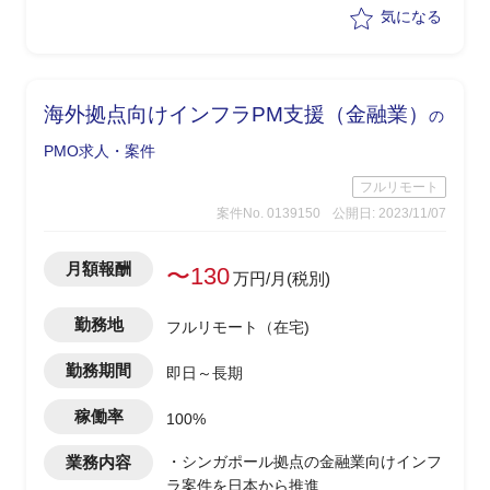
・ドキュメント作成
気になる
・必要に応じて部門全体の組織改善施策
の立案(生産性や品質等の向上など)
海外拠点向けインフラPM支援（金融業）
の
PMO求人・案件
フルリモート
案件No. 0139150
公開日: 2023/11/07
月額報酬
〜130
万円/月(税別)
勤務地
フルリモート（在宅)
勤務期間
即日～長期
稼働率
100%
業務内容
・シンガポール拠点の金融業向けインフ
ラ案件を日本から推進