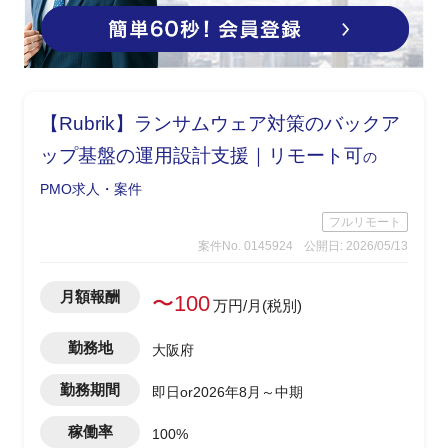
【Rubrik】ランサムウェア対策のバックア
ップ基盤の運用設計支援｜リモート可
の
PMO求人・案件
フルリモート
案件No. 0145924
公開日: 2026/05/13
月額報酬
〜100
万円/月(税別)
勤務地
大阪府
勤務期間
即日or2026年8月～中期
稼働率
100%