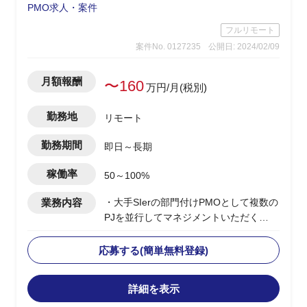
PMO求人・案件
フルリモート
案件No. 0127235
公開日: 2024/02/09
月額報酬
〜160
万円/月(税別)
勤務地
リモート
勤務期間
即日～長期
稼働率
50～100%
業務内容
・大手SIerの部門付けPMOとして複数の
PJを並行してマネジメントいただく
・当該部門は特定の大手クレジットカー
ド会社に対してインフラ領域の保守、開
応募する(簡単無料登録)
発を行っている
・複数PJの横断的なPMO支援(課題管
詳細を表示
理、進捗管理など)