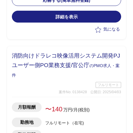
応募する(簡単無料登録)
・現行業務理解者と連携したスムーズな
引継ぎを想定
詳細を表示
気になる
消防向けドラレコ映像活用システム開発PJ
ユーザー側PO業務支援/官公庁
のPMO求人・案
件
フルリモート
案件No. 0138428
公開日: 2025/04/03
月額報酬
〜140
万円/月(税別)
勤務地
フルリモート（在宅)