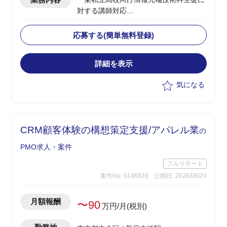
対する講師対応
・授業内容：ネットワーク、セキュリテ
ィ、AI/金融工学(高校生向けのため企業
応募する(簡単無料登録)
におけるお金の話)、情報Ⅰ
・授業日：月曜(9:40～12:40、13:15～
詳細を表示
15:30)、水曜(9:40～12:00)
・2クラス、50人弱程度の生徒が対象
気になる
・その他、授業に使うコンテンツの制作
やテスト作成、評価など含め合計0.5人
月稼働
・学生相手のため、授業内容の難易度は
CRM顧客体験の構想策定支援/アパレル業
の
基礎レベルを教え、学生に興味を持たせ
たり覚えてもらうことが重要
PMO求人・案件
フルリモート
案件No. 0146828
公開日: 2026/06/24
月額報酬
〜90
万円/月(税別)