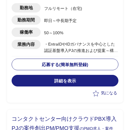
勤務地
フルリモート（在宅)
勤務期間
即日～中長期予定
稼働率
50～100%
業務内容
・EntraIDやIDガバナンスを中心とした
認証基盤導入PJの推進および提案～構築
支援
・BtoEおよびサプライチェーン向け認証
応募する(簡単無料登録)
基盤の設計/統合方針策定
・エンドユーザー社内向けシステムを含
詳細を表示
む認証/認可方式の検討
・顧客とのディスカッションによる要件
気になる
整理および方向性策定
・各種ID製品(Microsoft External、Okta
等)の選定および設計支援
コンタクトセンター向けクラウドPBX導入
PJの案件創出PM/PMO支援
のPMO求人・案件