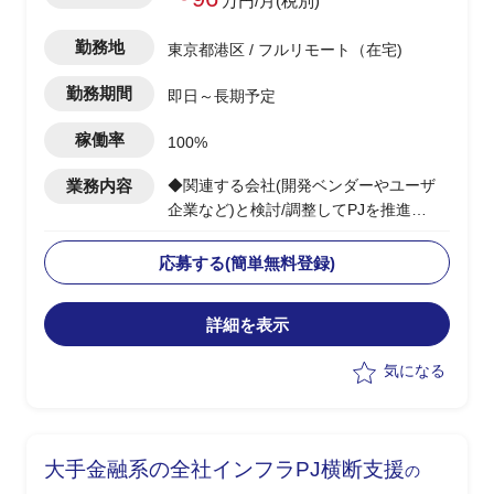
万円/月(税別)
勤務地
東京都港区 / フルリモート（在宅)
勤務期間
即日～長期予定
稼働率
100%
業務内容
◆関連する会社(開発ベンダーやユーザ
企業など)と検討/調整してPJを推進
◆当該システムの中の、一部機能の開発
のPMOを担当する
応募する(簡単無料登録)
・全体としては複数年で開発する大規模
なPJ。
詳細を表示
気になる
大手金融系の全社インフラPJ横断支援
の