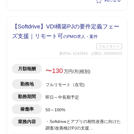
理を行いながらPJ推進を実施
【Softdrive】VDI構築PJの要件定義フェー
ズ支援｜リモート可
のPMO求人・案件
フルリモート
案件No. 0142943
公開日: 2026/04/23
月額報酬
〜130
万円/月(税別)
勤務地
フルリモート（在宅)
勤務期間
即日～中長期予定
稼働率
50～100%
業務内容
・Softdriveとアプリの相性改善に向けた
調査/改善検討PJの支援