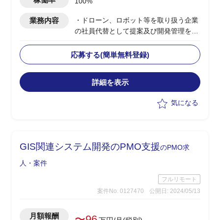
100%
業務内容
・ドローン、ロボット等を取り扱う企業
の社員代替として提案及び開発管理を担
当します。
複数案件のプロジェクトを横断的に管
応募する(簡単無料登録)
理
詳細を表示
気になる
GIS関連システム開発のPMO支援
のPMO求
人・案件
フルリモート
案件No. 0127470
公開日: 2024/05/13
月額報酬
〜96