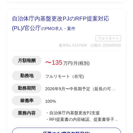
-開発側の調査結果を技術者視点で顧客
へ噛み砕いて説明
※案件により小規模案件を複数並行担当
自治体庁内基盤更改PJのRFP提案対応
の可能性あり(0.5工数×2など)
(PL)/官公庁
のPMO求人・案件
フルリモート
案件No. 0147648
公開日: 2026/05/20
月額報酬
〜135
万円/月(税別)
勤務地
フルリモート（在宅)
勤務期間
2026年9月〜中長期予定（延長の可能
性あり）
稼働率
100%
業務内容
・自治体庁内基盤更改PJ支援
・RFI提案書の内容確認、提案書骨子検
討・構成設計を担当
・提案書の執筆・編集・確認、取りまと