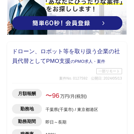
ドローン、ロボット等を取り扱う企業の社
員代替としてPMO支援
のPMO求人・案件
一部リモート
案件No. 0127592
公開日: 2024/05/13
月額報酬
〜96
万円/月(税別)
勤務地
千葉県(千葉市) / 東京都港区
勤務期間
即日～長期
稼働率