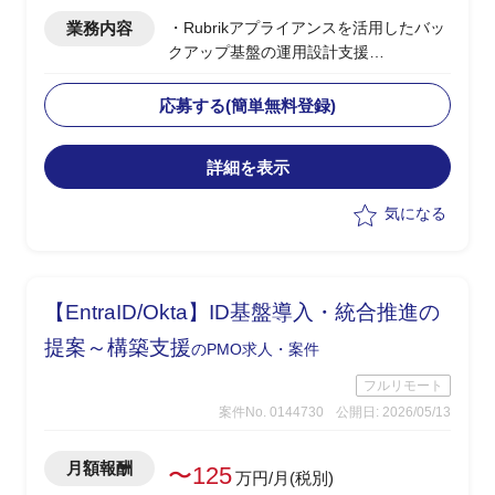
業務内容
・Rubrikアプライアンスを活用したバッ
クアップ基盤の運用設計支援
・ベンダー側、PLポジション
・バックアップ基盤の運用設計、運用フ
応募する(簡単無料登録)
ロー策定
・ランサムウェア発災時の対応手順、イ
詳細を表示
ンシデントレスポンス設計
・セキュリティ運用設計におけるナレッ
気になる
ジ提供、ドキュメント整備
【EntraID/Okta】ID基盤導入・統合推進の
提案～構築支援
のPMO求人・案件
フルリモート
案件No. 0144730
公開日: 2026/05/13
月額報酬
〜125
万円/月(税別)