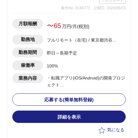
フルリモート
→調査自体は、あまり難易度は高くな
案件No. 0146773
公開日: 2026/06/23
く、地道なディスクトップ調査がメイン
となります。
・基幹システムを含めたシステム領域
月額報酬
〜65
万円/月(税別)
は、弊社コンサル担当がおり、双方で連
携しながら構想ロードマップを作成して
勤務地
フルリモート（在宅) / 東京都渋谷区
いく
渋谷駅
・CRM構想として期待されているポイン
勤務期間
即日～長期予定
トは、OMO機能、EC機能、MA&CDP活
用によるパーソナライズCRMなど
稼働率
100%
業務内容
・転職アプリ(iOS/Android)の開発プロジ
ェクト
・ベンダー側メンバーとして参画
・PMサポートとして、以下の業務を実
応募する(簡単無料登録)
施予定
-開発チームの作業・進捗管理(Backlog
詳細を表示
等)および開発・リリース計画の立案
-顧客折衝(チャット・MTG)、見積もり
気になる
作成、要件整理