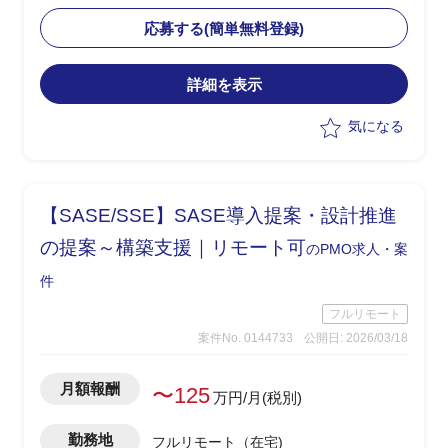
・現状課題を整理し、アプリ側との相性
を踏まえた改善策の検討と要件整理を担
応募する(簡単無料登録)
当
・Softdrive領域における技術的な理解を
詳細を表示
もとに、各種ステークホルダーとの調整
を実施
気になる
・手探り状態の中で主導的に改善案を提
示し、推進する役割を想定
【SASE/SSE】SASE導入提案・設計推進
の提案～構築支援｜リモート可
のPMO求人・案
件
フルリモート
案件No. 0144733
公開日: 2026/03/18
月額報酬
〜125
万円/月(税別)
勤務地
フルリモート（在宅)