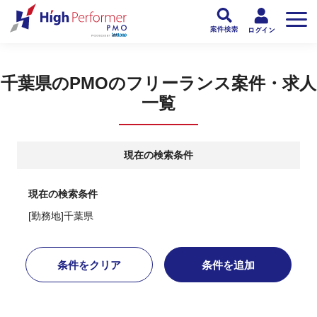
フリーランスPMO人材向け日本最大級のPMOサービス ハイパフォPMO
>
PM
千葉県のPMOのフリーランス案件・求人
一覧
現在の検索条件
現在の検索条件
[勤務地]千葉県
条件をクリア
条件を追加