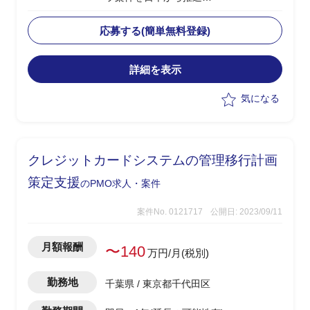
・日本体制のPLとして、海外拠点のPM
とコミュニケーションを取る
応募する(簡単無料登録)
・複数PJの上流～環境構築までがスコー
プ
詳細を表示
・英語での成果物作成/顧客内定例MTG
参加/PJ管理
気になる
クレジットカードシステムの管理移行計画
策定支援
のPMO求人・案件
案件No. 0121717
公開日: 2023/09/11
月額報酬
〜140
万円/月(税別)
勤務地
千葉県 / 東京都千代田区