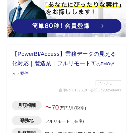
【PowerBI/Access】業務データの見える
化対応｜製造業｜フルリモート可
のPMO求
人・案件
フルリモート
案件No. 0137610
公開日: 2025/04/03
月額報酬
〜70
万円/月(税別)
勤務地
フルリモート（在宅)
勤務期間