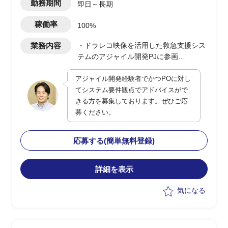
勤務期間
即日～長期
稼働率
100%
業務内容
・ドラレコ映像を活用した救急支援シス
テムのアジャイル開発PJに参画
・POに対してシステム観点でのアドバ
アジャイル開発経験者でかつPOに対し
イスおよび補佐を実施
てシステム要件観点でアドバイスがで
・現行は一部都市で運用開始、今後全国
きる方を募集しております。ぜひご応
展開を予定
募ください。
・ユーザー側の立場でPO支援、システ
ム面の留意点提示や品質・性能観点の補
完を担当
応募する(簡単無料登録)
詳細を表示
気になる