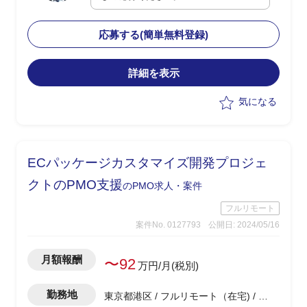
門におけるAsIsToBe業務プロセス、運用
フローの整理
応募する(簡単無料登録)
・26年春のリリースに向けたプロダクト
についてはサービス機能開発は進行して
いるが、サービス全体のグランドデザイ
詳細を表示
ン、ビジネススキームのデザインについ
気になる
て精査が必要
・ビジネス部門/プロダクトマネジメン
ト/サービス開発の有識者に、本件を新規
事業として立ち上げ・推進を支援いただ
ECパッケージカスタマイズ開発プロジェ
きたい
クトのPMO支援
のPMO求人・案件
フルリモート
案件No. 0127793
公開日: 2024/05/16
月額報酬
〜92
万円/月(税別)
勤務地
東京都港区 / フルリモート（在宅) / 浜