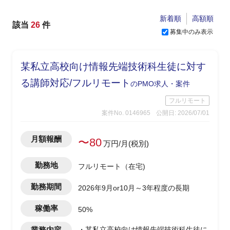
新着順
高額順
該当
26
件
募集中のみ表示
某私立高校向け情報先端技術科生徒に対す
る講師対応/フルリモート
のPMO求人・案件
フルリモート
案件No. 0146965
公開日: 2026/07/01
月額報酬
〜80
万円/月(税別)
勤務地
フルリモート（在宅)
勤務期間
2026年9月or10月～3年程度の長期
稼働率
50%
業務内容
・某私立高校向け情報先端技術科生徒に