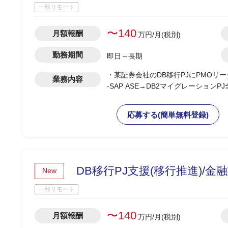
一部リモート
〜140
月額報酬
万円/月(税別)
勤務期間
即日～長期
・某証券会社のDB移行PJにPMOリ
業務内容
-SAP ASE→DB2マイグレーション
-開発BP社の進捗状況/障害解消状況
-製造/単体/結合/総合テスト(3パラ
応募する(簡単無料登録)
-PJ運営ルールの策定/開発環境整備
-顧客/BP社間の調整/報告資料作成
DB移行PJ支援(移行推進)/金
New
一部リモート
〜140
月額報酬
万円/月(税別)