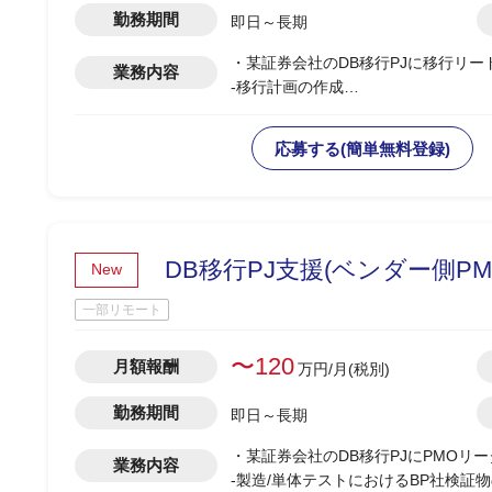
勤務期間
即日～長期
・某証券会社のDB移行PJに移行リ
業務内容
-移行計画の作成
-移行方式検討/本番移行対策の立案
-移行ツール作成に関する計画策定/推
応募する(簡単無料登録)
-移行リハーサル～移行本番～移行後
-移行関連作業全般の進行管理/課題対
DB移行PJ支援(ベンダー側PM
New
一部リモート
〜120
月額報酬
万円/月(税別)
勤務期間
即日～長期
・某証券会社のDB移行PJにPMOリ
業務内容
-製造/単体テストにおけるBP社検証