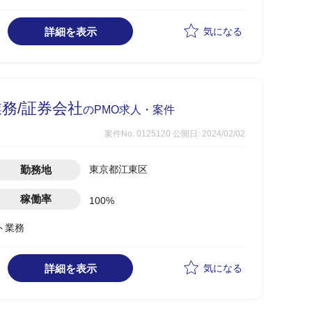
障害の管理・進行統制
トラッキング
詳細を表示
気になる
客報告対応
務/証券会社
のPMO求人・案件
案件No. 0125120
公開日: 2024/02/02
勤務地
東京都江東区
稼働率
100%
ト業務
詳細を表示
気になる