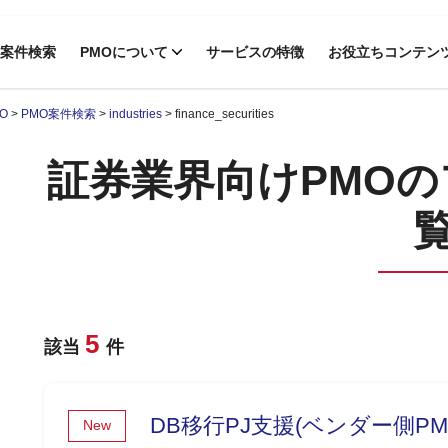
案件検索
PMOについて
サービスの特徴
お役立ちコンテン
O
>
PMO案件検索
>
industries
>
finance_securities
証券業界向けPMO
5
該当
件
DB移行PJ支援(ベンダー側PM
New