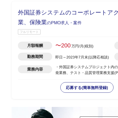
外国証券システムのコーポレートアクシ
業、保険業
のPMO求人・案件
フルリモート
〜200
月額報酬
万円/月(税別)
勤務期間
即日～2023年7月末(以降応相談)
・外国証券システムプロジェクト内の
業務内容
発業務、テスト・品質管理業務支援(P
・グローバルITプロジェクト内のコ
・PJ関係者(ステークホルダー)との
応募する(簡単無料登録)
・参画初月稼働率70％、2か月目以降