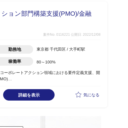
ョン部門構築支援(PMO)/金融
案件No. 0116221
公開日: 2022/12/08
勤務地
東京都 千代田区 / 大手町駅
稼働率
80～100%
コーポレートアクション領域における要件定義支援、開
MO)
ーポレートアクション領域システムのリード全般
合意形成調整
詳細を表示
気になる
稼働率100％