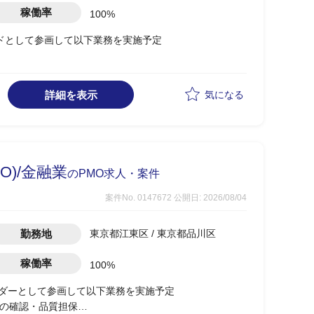
稼働率
100%
ードとして参画して以下業務を実施予定
進
詳細を表示
気になる
支援までの全体推進
応
O)/金融業
のPMO求人・案件
案件No. 0147672
公開日: 2026/08/04
勤務地
東京都江東区 / 東京都品川区
稼働率
100%
ーダーとして参画して以下業務を実施予定
物の確認・品質担保