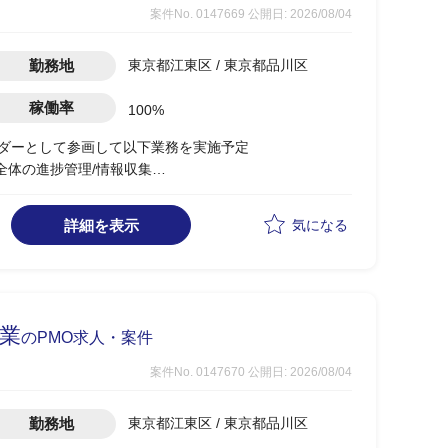
案件No. 0147669
公開日: 2026/08/04
勤務地
東京都江東区 / 東京都品川区
稼働率
100%
ーダーとして参画して以下業務を実施予定
PJ全体の進捗管理/情報収集
/移行対応状況の総合的な管理
レル進行)の全体スケジュール管理
詳細を表示
気になる
融業
のPMO求人・案件
案件No. 0147670
公開日: 2026/08/04
勤務地
東京都江東区 / 東京都品川区