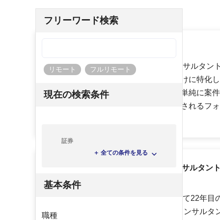
フリーワード検索
ハイパフォPMOとは
ハイパフォPMOは、フリーランスコンサルタン
リモート
フルリモート
です。フリーランスコンサルタント向けに特化し
案件など幅広く紹介しています。また単純に案件
現在の検索条件
フリーランスコンサルタントに必要とされるフォ
ります。
証券
＋ 全ての条件を見る
22年目の実績があるフリーランスコンサルタン
す。
基本条件
ハイパフォPMOは、コンサル企業として22年目
INTLOOPが運営するフリーランスのコンサル
職種