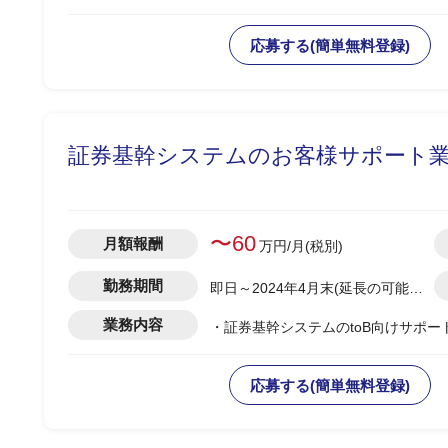
-結合テスト～総合テストで発生する
-障害管理台帳の運用/障害解消状況の
応募する(簡単無料登録)
-テスト品質基準の確認/品質面での顧
-顧客/BP社間の調整/報告資料作成
証券基幹システムのお客様サポート業
〜60
月額報酬
万円/月(税別)
勤務期間
即日～2024年4月末(延長の可能性
有)
業務内容
・証券基幹システムのtoB向けサポー
応募する(簡単無料登録)