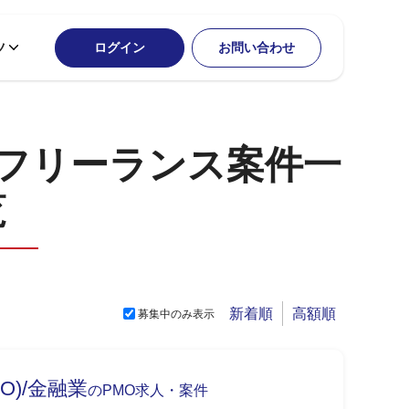
ツ
ログイン
お問い合わせ
のフリーランス案件一
覧
新着順
高額順
募集中のみ表示
O)/金融業
のPMO求人・案件