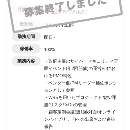
月額報酬
〜128
万円/月(税別)
勤務地
東京都千代田区
勤務期間
即日～
稼働率
100%
業務内容
・政府主催のサイバーセキュリティ官
民イベント(年2回開催)の運営PJにお
けるPMO補佐
・ベンダー側/PMリーダー補佐ポジシ
ョンとして参画
・WBSを用いたプロジェクト進捗/課
題/リスク/ToDoの管理
・顧客定例会議(週1回/対面/オンライ
ンハイブリッド)への出席および進捗
報告