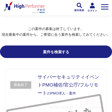
フリーランスPMO人材向け日本最大級のPMOサービス ハイパフォPMO
>
PM
この案件の募集は終了しています。
現在募集中の案件から、ご希望に合う案件を検索してみてください。
案件を検索する
サイバーセキュリティイベン
トPMO補佐/官公庁/フルリモ
募集終了
ート
のPMO求人・案件
フルリモート
案件No. 0145824
公開日: 2026/05/08