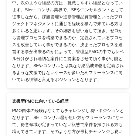
中、次のような経歴の方は、挑戦しやすい経歴となってい
ます。SIer・コンサル業界で、SEやコンサルタントとして
従事しながら、課題管理や進捗管理品質管理といったプロ
ジェクトマネジメントに通じる経験を積んで来ている方は
多くいると思います。その経験を思い返して頂き、ゼロか
ら管理プロセスを構築できるのか、定義されているプロセ
スを改善していく事ができるのか、決まったプロセスを運
営する事が出来るのかによって、管理型PMOの中でもレベ
ル分けがされ適切な案件にご提案をさせて頂く事が可能と
なります。SEやコンサルとは異なり納品成果物を定義され
るような支援ではないケースが多いためフリーランスに向
いている役割と言えるポジションとなります。
支援型PMOに向いている経歴
PMO自体の経験はなくてもチャレンジし易いポジションと
なります。SE・コンサル歴が短い方がフリーランスになっ
て、得意領域が定まっていない状態で案件を探される方も
増えてきています。そのような方が最初チャレンジし易い