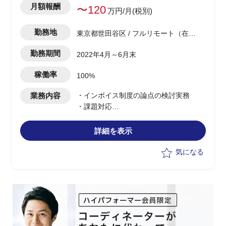
月額報酬
〜120
万円/月(税別)
勤務地
東京都世田谷区 / フルリモート（在
宅)
勤務期間
2022年4月～6月末
稼働率
100%
業務内容
・インボイス制度の論点の検討実務
・課題対応
・会議運営
・PMO実務
詳細を表示
気になる