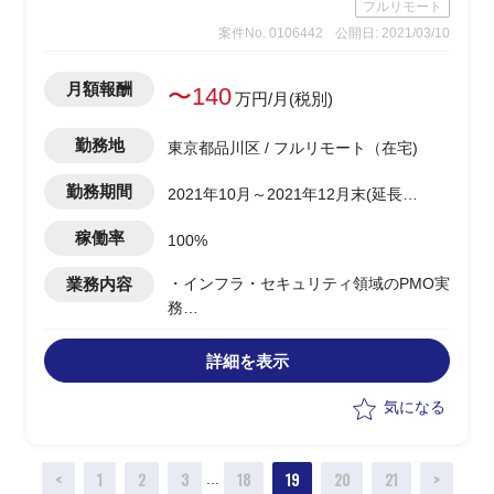
フルリモート
案件No. 0106442
公開日: 2021/03/10
月額報酬
〜140
万円/月(税別)
勤務地
東京都品川区 / フルリモート（在宅)
勤務期間
2021年10月～2021年12月末(延長の
可能性有)
稼働率
100%
業務内容
・インフラ・セキュリティ領域のPMO実
務
・チームの管理推進
詳細を表示
気になる
<
1
2
3
18
19
20
21
>
...