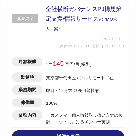
-テストの進捗/課題管理
全社横断ガバナンスPJ構想策
定支援/情報サービス
募集終了
のPMO求
人・案件
フルリモート
案件No. 0107590
公開日: 2021/03/10
月額報酬
〜145
万円/月(税別)
勤務地
東京都千代田区 / フルリモート（在
宅)
勤務期間
即日～12月末(延長可能性有)
稼働率
100%
業務内容
・カスタマー個人情報取り扱い方針の検
討ユニットにおけるメンバー実務
・上記検討事項におけるディスカッショ
ンペーパ作成、および決定事項の全社横