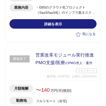
業務内容
・EBSのクラウド化プロジェクト
（SaaS/IaaS化）のインフラ面タスク支
援
・ネットワーク/セキュリティ/インタフ
詳細を表示
ェース等の取りまとめ
・PMO業務
気になる
営業改革モジュール実行推進
募集終了
PMO支援/医療
のPMO求人・案件
フルリモート
案件No. 0106783
公開日: 2021/03/10
月額報酬
〜140
万円/月(税別)
勤務地
フルリモート（在宅)