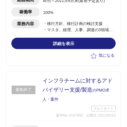
即日～2021月8月末(延長予定あり)
稼働率
100%
業務内容
・移行方針、移行計画の検討支援
・マスタ、経理、人事、調達の3領域で
重点支援はマスタ
詳細を表示
気になる
インフラチームに対するアド
バイザリー支援/製造
募集終了
のPMO求
人・案件
フルリモート
案件No. 0107850
公開日: 2021/03/10