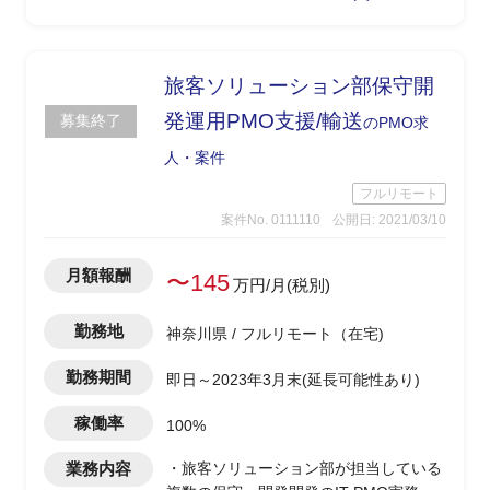
テム部門へのアドバイス
-プロジェクト管理支援
旅客ソリューション部保守開
発運用PMO支援/輸送
募集終了
のPMO求
人・案件
フルリモート
案件No. 0111110
公開日: 2021/03/10
月額報酬
〜145
万円/月(税別)
勤務地
神奈川県 / フルリモート（在宅)
勤務期間
即日～2023年3月末(延長可能性あり)
稼働率
100%
業務内容
・旅客ソリューション部が担当している