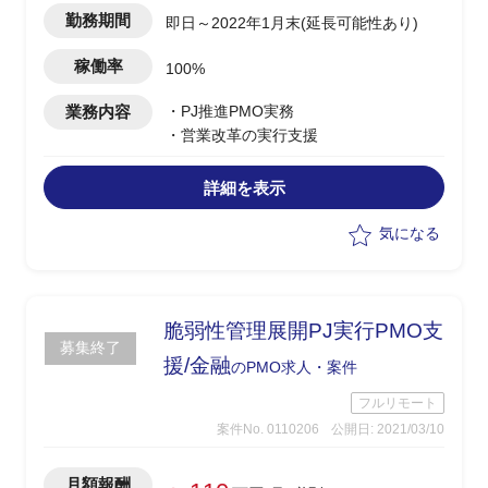
勤務期間
即日～2022年1月末(延長可能性あり)
稼働率
100%
業務内容
・PJ推進PMO実務
・営業改革の実行支援
詳細を表示
気になる
脆弱性管理展開PJ実行PMO支
募集終了
援/金融
のPMO求人・案件
フルリモート
案件No. 0110206
公開日: 2021/03/10
月額報酬