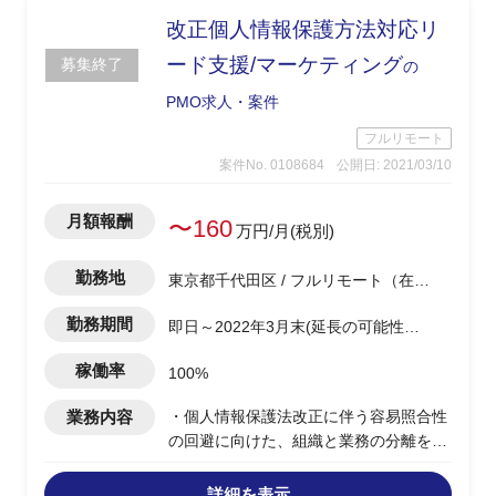
改正個人情報保護方法対応リ
ード支援/マーケティング
募集終了
の
PMO求人・案件
フルリモート
案件No. 0108684
公開日: 2021/03/10
月額報酬
〜160
万円/月(税別)
勤務地
東京都千代田区 / フルリモート（在
宅)
勤務期間
即日～2022年3月末(延長の可能性あ
り)
稼働率
100%
業務内容
・個人情報保護法改正に伴う容易照合性
の回避に向けた、組織と業務の分離を実
現するため現行業務システム分析と対応
策検討支援
詳細を表示