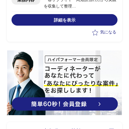
を収集して整理
・遅延がある場合の各状況確認実務
・課題について収集して整理実務
詳細を表示
・周知関連資料の作成実務
・ステークホルダーからの問い合わせ対
気になる
応支援
・GSS FSS登録申請(サプライヤーから
の依頼を一括申請）