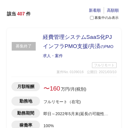
新着順
高額順
該当
407
件
募集中のみ表示
経費管理システムSaaS化PJ
インフラPMO支援/共済
募集終了
のPMO
求人・案件
フルリモート
案件No. 0109016
公開日: 2021/03/10
月額報酬
〜160
万円/月(税別)
勤務地
フルリモート（在宅)
勤務期間
即日～2022年5月末(延長の可能性あ
り)
稼働率
100%