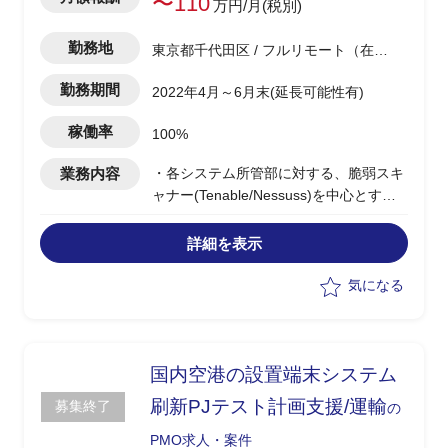
〜110
万円/月(税別)
勤務地
東京都千代田区 / フルリモート（在
宅)
勤務期間
2022年4月～6月末(延長可能性有)
稼働率
100%
業務内容
・各システム所管部に対する、脆弱スキ
ャナー(Tenable/Nessuss)を中心とする
脆弱性管理の仕組み展開PJの実行支援以
下実務
詳細を表示
-PMO実務
-脆弱性管理の各種方針定義
気になる
-実装方式検討に関するアドバイザリー
国内空港の設置端末システム
刷新PJテスト計画支援/運輸
募集終了
の
PMO求人・案件