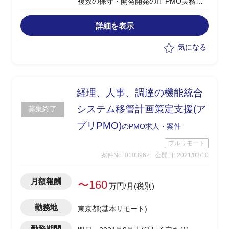
複数の保守・開発開発のIT PMO実務
・クライアントフェイシング
詳細を表示
気になる
経理、人事、調達の機能統合
システム移管計画策定支援(ア
募集終了
プリPMO)
のPMO求人・案件
フルリモート
案件No. 0103962
公開日: 2021/03/10
月額報酬
〜160
万円/月(税別)
勤務地
東京都(基本リモート)
勤務期間