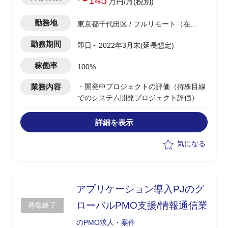
〜145
万円/月(税別)
勤務地
東京都千代田区 / フルリモート（在
宅)
勤務期間
即日～2022年3月末(延長想定)
稼働率
100%
業務内容
・開発中プロジェクトの評価（持株目線
でのシステム開発プロジェクト評価）
・プロジェクト資料の分析（各種テスト
計画、障害一覧、仕様書、プロジェクト
詳細を表示
報告書）
気になる
アプリケーション導入PJのグ
ローバルPMO支援/情報通信業
募集終了
のPMO求人・案件