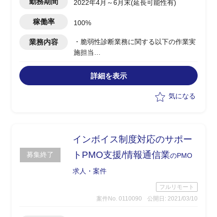
勤務期間
2022年4月～6月末(延長可能性有)
稼働率
100%
業務内容
・脆弱性診断業務に関する以下の作業実
施担当
-PMO(プロジェクト管理、経営向け報告
資料作成)
詳細を表示
-診断会社のパフォーマンス評価実施(事
前に決められた基準にもとづき実施)
気になる
-各部の脆弱性対応方針の評価実施(事前
に決められた基準にもとづき実施)
インボイス制度対応のサポー
トPMO支援/情報通信業
募集終了
のPMO
求人・案件
フルリモート
案件No. 0110090
公開日: 2021/03/10