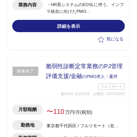
業務内容
・HR系システムのEOSLに伴う、インフ
ラ統合に向けたPMO
・会議運営、議事録作成
・ベンダーコントロール
詳細を表示
・進捗管理、課題管理
・各種改善提案
気になる
・資料作成
脆弱性診断定常業務のPJ管理
募集終了
評価支援/金融
のPMO求人・案件
フルリモート
案件No. 0110328
公開日: 2021/03/10
月額報酬
〜110
万円/月(税別)
勤務地
東京都千代田区 / フルリモート（在
宅)