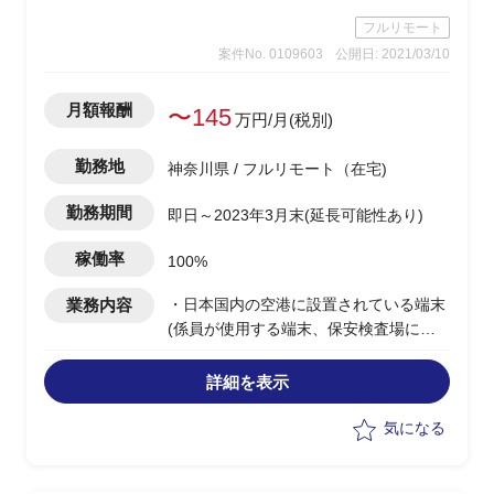
フルリモート
案件No. 0109603
公開日: 2021/03/10
月額報酬
〜145
万円/月(税別)
勤務地
神奈川県 / フルリモート（在宅)
勤務期間
即日～2023年3月末(延長可能性あり)
稼働率
100%
業務内容
・日本国内の空港に設置されている端末
(係員が使用する端末、保安検査場に設
置されたバーコードリーダー、搭乗口に
設置されたゲートなど）の刷新PJの以下
詳細を表示
支援
-テスト計画の策定(どのようなテストを
気になる
どのチームがいつやるか、環境を含めて
整合性を取る)