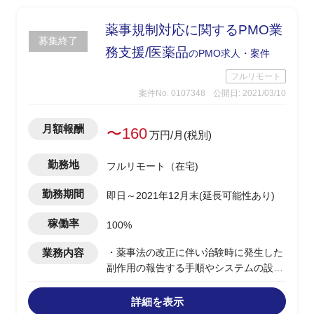
薬事規制対応に関するPMO業
募集終了
務支援/医薬品
のPMO求人・案件
フルリモート
案件No. 0107348
公開日: 2021/03/10
月額報酬
〜160
万円/月(税別)
勤務地
フルリモート（在宅)
勤務期間
即日～2021年12月末(延長可能性あり)
稼働率
100%
業務内容
・薬事法の改正に伴い治験時に発生した
副作用の報告する手順やシステムの設定
業務以下支援
-上記対応に向けたPMO業務
詳細を表示