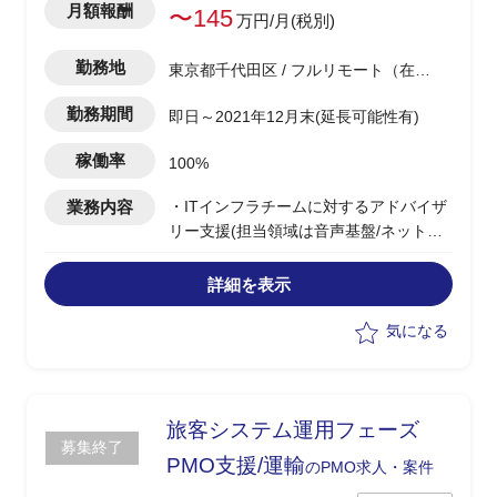
月額報酬
〜145
万円/月(税別)
勤務地
東京都千代田区 / フルリモート（在
宅)
勤務期間
即日～2021年12月末(延長可能性有)
稼働率
100%
業務内容
・ITインフラチームに対するアドバイザ
リー支援(担当領域は音声基盤/ネットワ
ーク)
・新ベンダへのネットワークサービス移
詳細を表示
管に伴い発生する各タスクの実行支援
・海外メンバーとのコミュニケーション
気になる
（メール、チャット、オンライン会議）
・案件全体の実行支援
・課題管理
・進捗管理
旅客システム運用フェーズ
募集終了
PMO支援/運輸
のPMO求人・案件