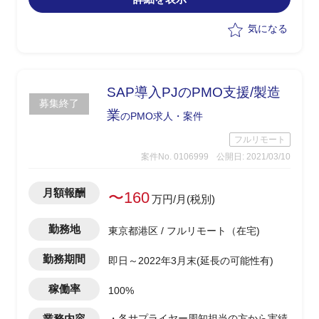
・現場リード実務
・営業/法務等関係部署の進捗/課題管理/
気になる
会議設定などのPMO
・個人関連情報を扱う業務ヒアリング／
業務フローの作成支援
・作成した業務フローに基づく組織形態
SAP導入PJのPMO支援/製造
募集終了
検討支援
業
のPMO求人・案件
・討議／報告資料の作成
フルリモート
案件No. 0106999
公開日: 2021/03/10
月額報酬
〜160
万円/月(税別)
勤務地
東京都港区 / フルリモート（在宅)
勤務期間
即日～2022年3月末(延長の可能性有)
稼働率
100%
業務内容
・各サプライヤー周知担当の方から実績