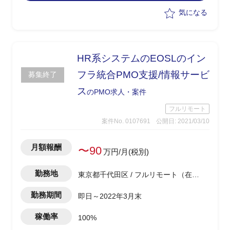
-SOP等の文書管理サポート
気になる
HR系システムのEOSLのイン
フラ統合PMO支援/情報サービ
募集終了
ス
のPMO求人・案件
フルリモート
案件No. 0107691
公開日: 2021/03/10
月額報酬
〜90
万円/月(税別)
勤務地
東京都千代田区 / フルリモート（在
宅)
勤務期間
即日～2022年3月末
稼働率
100%