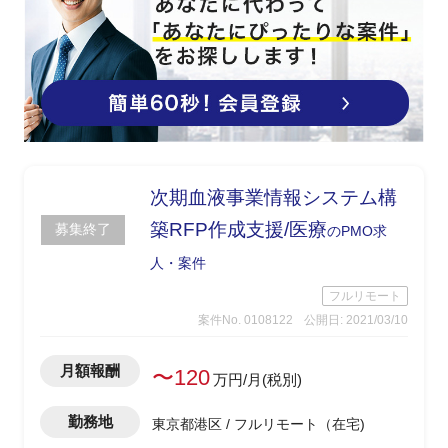
次期血液事業情報システム構
築RFP作成支援/医療
募集終了
のPMO求
人・案件
フルリモート
案件No. 0108122
公開日: 2021/03/10
月額報酬
〜120
万円/月(税別)
勤務地
東京都港区 / フルリモート（在宅)