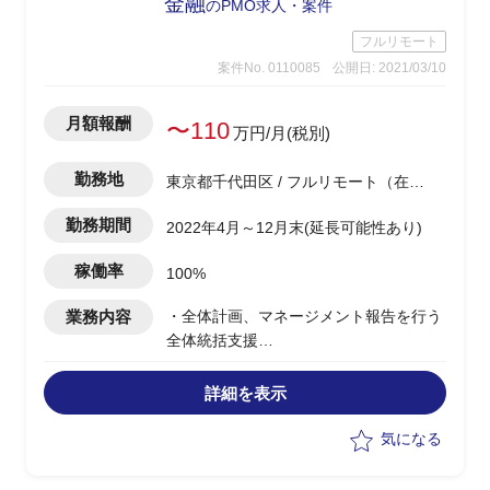
金融
のPMO求人・案件
フルリモート
案件No. 0110085
公開日: 2021/03/10
月額報酬
〜110
万円/月(税別)
勤務地
東京都千代田区 / フルリモート（在
宅)
勤務期間
2022年4月～12月末(延長可能性あり)
稼働率
100%
業務内容
・全体計画、マネージメント報告を行う
全体統括支援
・具体的なシステム化方針を検討するシ
ステム分科会支援の２領域を対象とした
詳細を表示
以下実務
-全体統括支援
気になる
-システム分科会支援