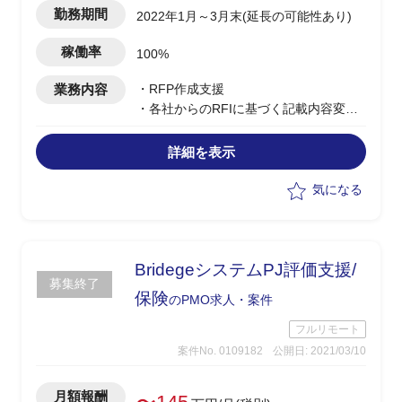
勤務期間
2022年1月～3月末(延長の可能性あり)
稼働率
100%
業務内容
・RFP作成支援
・各社からのRFIに基づく記載内容変更
箇所の提案
・クライアント作成RFP案の内容確認
詳細を表示
気になる
BridegeシステムPJ評価支援/
募集終了
保険
のPMO求人・案件
フルリモート
案件No. 0109182
公開日: 2021/03/10
月額報酬