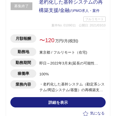
老朽化した基幹システムの再
募集終了
構築支援/金融
のPMO求人・案件
フルリモート
案件No. 0109011
公開日: 2021/03/10
月額報酬
〜120
万円/月(税別)
勤務地
東京都 / フルリモート（在宅)
勤務期間
即日～2022年3月末(延長の可能性あ
り)
稼働率
100%
業務内容
・老朽化した基幹システム（勘定系シス
テム/周辺システム/基盤）の再構築支援
・クライアントがベンダーと開発プロジ
ェクトを進めるにあたり以下業務
詳細を表示
-プロジェクト管理知見
-SI知見をもとに要員の不足する情報シス
気になる