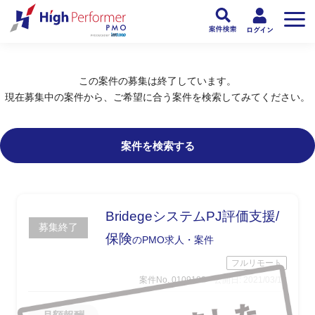
フリーランスPMO人材向け日本最大級のPMOサービス ハイパフォPMO
>
PM
この案件の募集は終了しています。
現在募集中の案件から、ご希望に合う案件を検索してみてください。
案件を検索する
BridegeシステムPJ評価支援/
募集終了
保険
のPMO求人・案件
フルリモート
案件No. 0109182
公開日: 2021/03/10