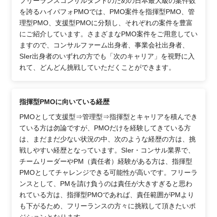
フリーランスコンサルタントのための日本最大級の案件数
を誇るハイパフォPMOでは、PMO案件を指揮型PMO、管
理型PMO、支援型PMOに分類し、それぞれの案件を豊富
にご紹介しています。さまざまなPMO案件をご用意してい
ますので、コンサルファーム出身者、事業会社出身者、
SIer出身者のいずれの方でも「次のキャリア」を視野に入
れて、どんどん挑戦していただくことができます。
指揮型PMOに向いている経歴
PMOとして支援型⇒管理型⇒指揮型とキャリアを積んでき
ている方は勿論ですが、PMOだけを経験してきている方
は、まだまだ少ない状況の中、次のような経歴の方は、挑
戦しやすい経歴となっています。SIer・コンサル業界で、
チームリーダーやPM（責任者）経験がある方は、指揮型
PMOとしてチャレンジできる可能性が高いです。フリーラ
ンスとして、PMを請け負うのは責任が大きすぎると思わ
れている方は、指揮型PMOであれば、責任範囲がPMより
も下がるため、フリーランスの方々に挑戦して頂きたいポ
ジションとなります。