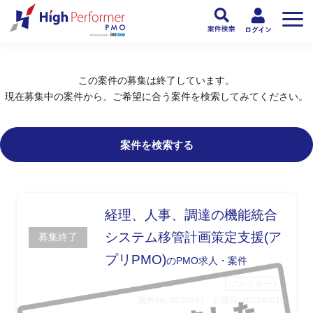
フリーランスPMO人材向け日本最大級のPMOサービス ハイパフォPMO
>
PM
この案件の募集は終了しています。
現在募集中の案件から、ご希望に合う案件を検索してみてください。
案件を検索する
経理、人事、調達の機能統合
システム移管計画策定支援(ア
募集終了
プリPMO)
のPMO求人・案件
フルリモート
案件No. 0103962
公開日: 2021/03/10