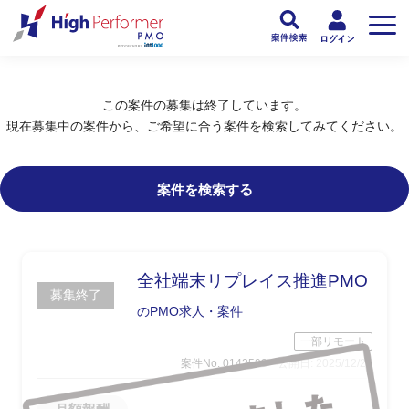
フリーランスPMO人材向け日本最大級のPMOサービス ハイパフォPMO
>
PM
この案件の募集は終了しています。
現在募集中の案件から、ご希望に合う案件を検索してみてください。
案件を検索する
全社端末リプレイス推進PMO
募集終了
のPMO求人・案件
一部リモート
案件No. 0142599
公開日: 2025/12/24