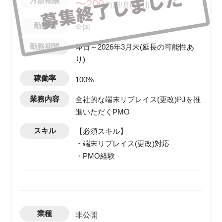
月額報酬
〜200
万円/月(税別)
勤務地
全国
勤務期間
即日～2026年3月末(延長の可能性あ
り)
稼働率
100%
業務内容
全社的な端末リプレイス(更改)PJを推
進いただくPMO
スキル
【必須スキル】
・端末リプレイス(更改)対応
・PMO経験
業種
非公開