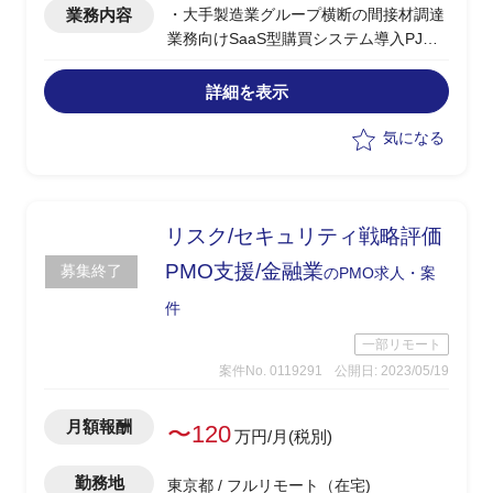
業務内容
・大手製造業グループ横断の間接材調達
業務向けSaaS型購買システム導入PJ
・ユーザー側事務局メンバーとしてユー
ザー作業/取り纏め作業等を支援
詳細を表示
・成果物ドキュメントの修正
・購買システムのマスタチェック
気になる
・テスト準備 など
リスク/セキュリティ戦略評価
PMO支援/金融業
募集終了
のPMO求人・案
件
一部リモート
案件No. 0119291
公開日: 2023/05/19
月額報酬
〜120
万円/月(税別)
勤務地
東京都 / フルリモート（在宅)