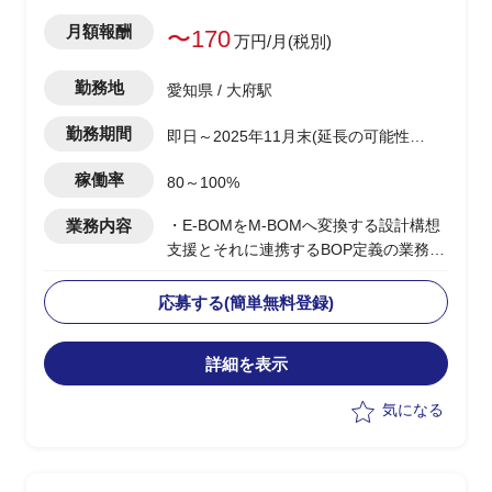
月額報酬
〜170
万円/月(税別)
勤務地
愛知県 / 大府駅
勤務期間
即日～2025年11月末(延長の可能性有
り)
稼働率
80～100%
業務内容
・E-BOMをM-BOMへ変換する設計構想
支援とそれに連携するBOP定義の業務支
援を担当
-現状分析と課題の明確化、目的や目
応募する(簡単無料登録)
標設定
-設計・製造担当者へのヒアリングの
詳細を表示
実施/課題整理/優先順位付け
・M-BOM構造の設計
気になる
-M-BOM必要情報の洗い出し
-新BOM構造設計定義
-定義書作成
・PoCに向けた業務フロー、データモデ