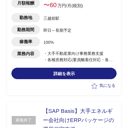
月額報酬
〜60
万円/月(税別)
勤務地
三越前駅
勤務期間
即日～長期予定
稼働率
100%
業務内容
・大手不動産業向け事務業務支援
・各種庶務対応(要員離着任対応・各種
申請対応・台帳管理・会議議事録作成な
ど)の実施
詳細を表示
・参画後しばらくは同PJに参画中のメン
バーによる指示/支援を受けながら作業予
気になる
定
【SAP Basis】大手エネルギ
ー会社向けERPパッケージの
募集終了