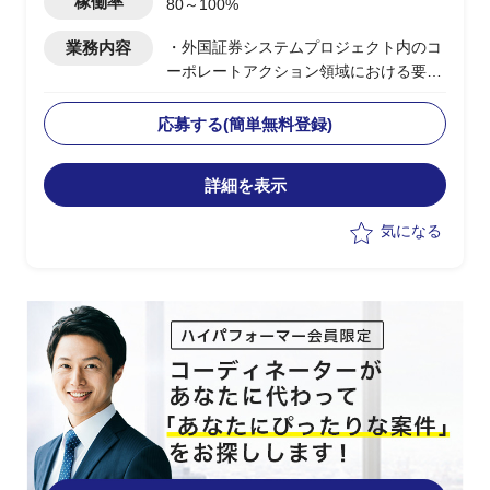
稼働率
80～100%
業務内容
・外国証券システムプロジェクト内のコ
ーポレートアクション領域における要件
定義支援、開発業務、テスト・品質管理
業務支援(PMO)
応募する(簡単無料登録)
・グローバルITプロジェクト内のコーポ
レートアクション領域システムのリード
詳細を表示
全般
・PJ関係者(ステークホルダー)との合意
気になる
形成調整
・参画初月稼働率70％、2か月目以降稼
働率100％