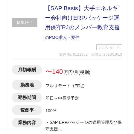
【SAP Basis】大手エネルギ
ー会社向けERPパッケージ運
募集終了
用保守PJのメンバー教育支援
のPMO求人・案件
フルリモート
案件No. 0121962
公開日: 2023/10/13
月額報酬
〜140
万円/月(税別)
勤務地
フルリモート（在宅)
勤務期間
即日～中長期予定
稼働率
100%
業務内容
・SAP ERPパッケージの運用管理及び保
守支援