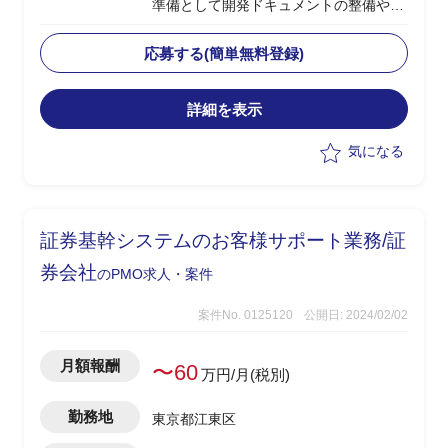
準備として開発ドキュメントの整備や開
発方針の検討実施を想定
・要件定義フェーズでは設計フェーズに
応募する(簡単無料登録)
向けた準備を担当
・設計・開発フェーズにおいてはニアシ
詳細を表示
ョア・オフショア体制での開発管理を担
当
気になる
・課題管理、進捗管理を中心に、開発全
体のリードを担う
証券基幹システムのお客様サポート業務/証
券会社
のPMO求人・案件
案件No. 0125120
公開日: 2024/02/02
月額報酬
〜60
万円/月(税別)
勤務地
東京都江東区