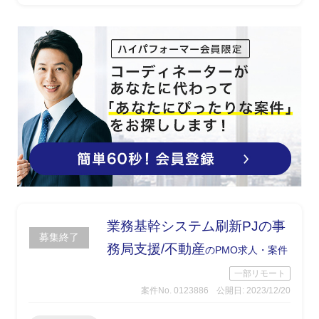
果と課題を整理し、文書化
・その他技術部門等との調整を実施
業務基幹システム刷新PJの事
募集終了
務局支援/不動産
のPMO求人・案件
一部リモート
案件No. 0123886
公開日: 2023/12/20