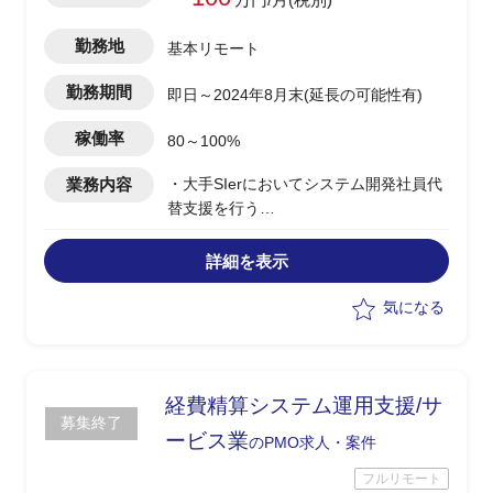
勤務地
基本リモート
勤務期間
即日～2024年8月末(延長の可能性有)
稼働率
80～100%
業務内容
・大手SIerにおいてシステム開発社員代
替支援を行う
・データ活用がマーケティング用途だけ
でなく業務用途で使うことが多くなって
詳細を表示
きたため、開発人材が不足している
・以下の業務を想定
気になる
：オンライン処理、パッチ処理
：ベンダーコントロール
：ステークホルダー調整
経費精算システム運用支援/サ
募集終了
ービス業
のPMO求人・案件
フルリモート