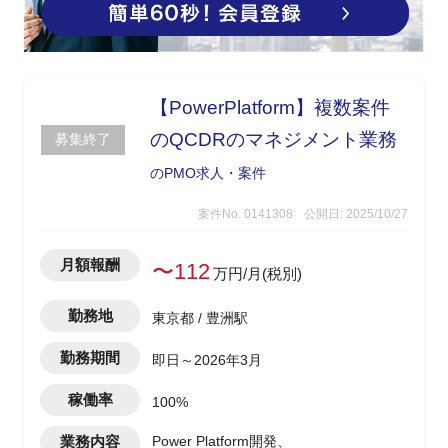
【PowerPlatform】複数案件
のQCDRのマネジメント業務
募集終了
のPMO求人・案件
案件No. 0141308
公開日: 2025/10/27
月額報酬
〜112
万円/月(税別)
勤務地
東京都 / 豊洲駅
勤務期間
即日～2026年3月
稼働率
100%
業務内容
Power Platform開発、