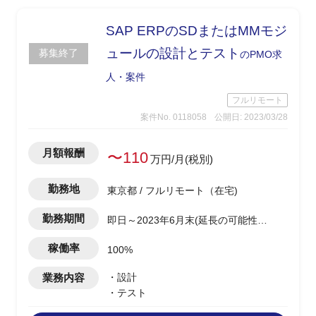
SAP ERPのSDまたはMMモジ
ュールの設計とテスト
募集終了
のPMO求
人・案件
フルリモート
案件No. 0118058
公開日: 2023/03/28
月額報酬
〜110
万円/月(税別)
勤務地
東京都 / フルリモート（在宅)
勤務期間
即日～2023年6月末(延長の可能性あ
り)
稼働率
100%
業務内容
・設計
・テスト