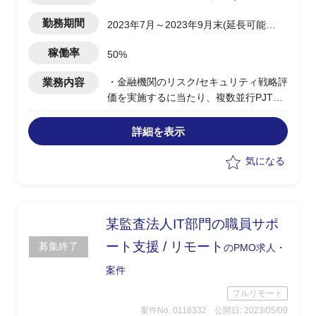
勤務期間
2023年7月～2023年9月末(延長可能性
有)
稼働率
50%
業務内容
・金融機関のリスク/セキュリティ戦略評
価を実施するに当たり、複数並行PJTの
PMO支援
・裏付け資料整理/データ集計/分類/評価
詳細を表示
結果取りまとめ支援
・資料の作成支援
気になる
某監査法人IT部門の職員サポ
ート支援 / リモート
募集終了
のPMO求人・
案件
フルリモート
案件No. 0118332
公開日: 2023/05/09