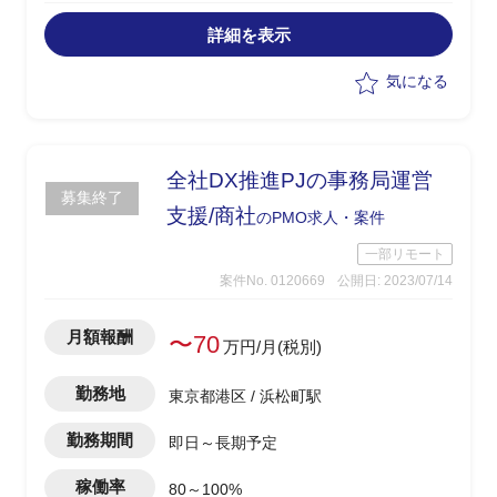
・ユーザ・ロールの登録、管理、変更対
応
詳細を表示
・サーバーリプレイス、SAPバージョン
アップ、不具合修正、移送作業
気になる
・DB運用管理(再編成など)
・現場大阪のSAPメンバーへのBasis教
育及びメンバー管理支援
・管理障害対応
全社DX推進PJの事務局運営
募集終了
支援/商社
のPMO求人・案件
一部リモート
案件No. 0120669
公開日: 2023/07/14
月額報酬
〜70
万円/月(税別)
勤務地
東京都港区 / 浜松町駅
勤務期間
即日～長期予定
稼働率
80～100%