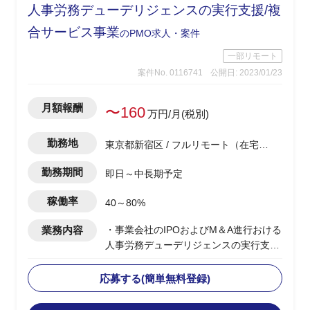
人事労務デューデリジェンスの実行支援/複
ル、ルール整備の支援
合サービス事業
のPMO求人・案件
一部リモート
案件No. 0116741
公開日: 2023/01/23
月額報酬
〜160
万円/月(税別)
勤務地
東京都新宿区 / フルリモート（在宅) /
西新宿駅
勤務期間
即日～中長期予定
稼働率
40～80%
業務内容
・事業会社のIPOおよびM＆A進行おける
人事労務デューデリジェンスの実行支援
・人事労務の潜在リスク、多角的人事リ
スクの管理
応募する(簡単無料登録)
・定性的、定量的観点からの課題洗い出
しと対策の実行支援