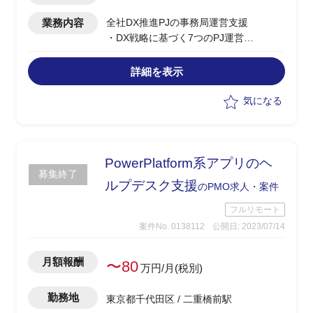
業務内容
全社DX推進PJの事務局運営支援
・DX戦略に基づく7つのPJ運営
・事業部門や営業拠点ごとに行われる
DX推進活動の運営管理支援
詳細を表示
―進捗/予算管理、課題管理、定例会議運
営等
気になる
―ステークホルダーとの調整業務
・DX関連の新規事業立ち上げや組織風
土改革の支援
PowerPlatform系アプリのヘ
募集終了
ルプデスク支援
のPMO求人・案件
フルリモート
案件No. 0138112
公開日: 2023/07/14
月額報酬
〜80
万円/月(税別)
勤務地
東京都千代田区 / 二重橋前駅