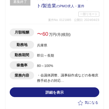
募集終了
ト/製造業
のPMO求人・案件
一部リモート
案件No. 0121885
公開日: 2024/04/23
月額報酬
〜60
万円/月(税別)
勤務地
兵庫県
勤務期間
即日～長期
稼働率
80～100%
業務内容
・会議体調整、議事録作成などの各種庶
務手続きの対応
・クライアントと相談しながら、検討テ
ーマの論点を整理し、必要な情報収集や
詳細を表示
検討資料作成
・クライアントおよび国際弁護士、知財
気になる
担当、法務担当とヒアリングや打合せ結