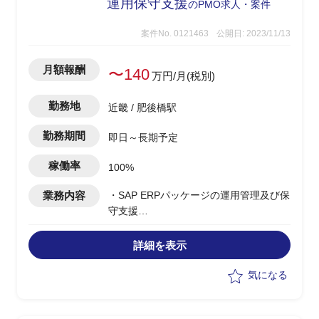
運用保守支援
のPMO求人・案件
案件No. 0121463
公開日: 2023/11/13
月額報酬
〜140
万円/月(税別)
勤務地
近畿 / 肥後橋駅
勤務期間
即日～長期予定
稼働率
100%
業務内容
・SAP ERPパッケージの運用管理及び保
守支援
・ユーザ、ロールの登録
・移送作業
詳細を表示
・DB運用管理(再編成など)
・現場大阪のSAPメンバーへのBasis教
気になる
育支援