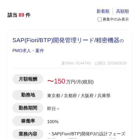
新着順
高額順
該当
89
件
募集中のみ表示
SAP(Fiori/BTP)開発管理リード/精密機器
の
PMO求人・案件
案件No. 0144740
公開日: 2026/03/18
月額報酬
〜150
万円/月(税別)
勤務地
東京都 / 京都府 / 大阪府 / 兵庫県
勤務期間
即日～
稼働率
100%
業務内容
・SAP(Fiori/BTP)開発PJの設計フェーズ