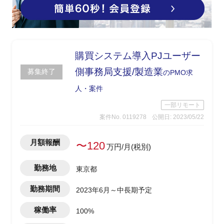
購買システム導入PJユーザー
側事務局支援/製造業
募集終了
のPMO求
人・案件
一部リモート
案件No. 0119278
公開日: 2023/05/22
月額報酬
〜120
万円/月(税別)
勤務地
東京都
勤務期間
2023年6月～中長期予定
稼働率
100%