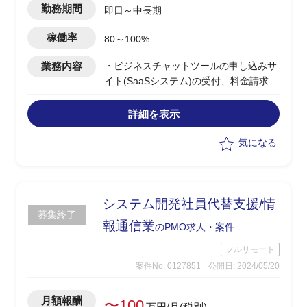
勤務期間
即日～中長期
稼働率
80～100%
業務内容
・ビジネスチャットツールの申し込みサ
イト(SaaSシステム)の受付、料金請求業
務管理/システム運用
・他社へ外部委託している申込受付業務
詳細を表示
の実施内容管理
・エンド企業が外部委託をせず直営で実
気になる
施すべき業務内容を整理、業務フローの
作成
・システム化できていない運用業務の実
施
システム開発社員代替支援/情
募集終了
報通信業
のPMO求人・案件
フルリモート
案件No. 0127851
公開日: 2024/05/20
月額報酬
〜100
万円/月(税別)