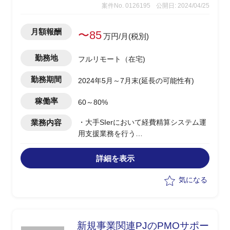
案件No. 0126195
公開日: 2024/04/25
月額報酬
〜85
万円/月(税別)
勤務地
フルリモート（在宅)
勤務期間
2024年5月～7月末(延長の可能性有)
稼働率
60～80%
業務内容
・大手SIerにおいて経費精算システム運
用支援業務を行う
・以下の業務を想定
-フードデリバリー業の請求システムに
詳細を表示
おけるインフラ周りの構築、運用
-システム全体にアーキテクチャ検討、
気になる
作成
-開発業務の効率化、自動化(バッチ処理
など)
新規事業関連PJのPMOサポー