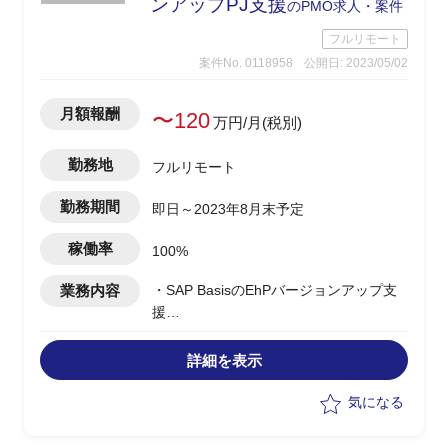
ンアップPJ支援
のPMO求人・案件
フルリモート
案件No. 0118958
公開日: 2023/05/02
月額報酬
〜120
万円/月(税別)
勤務地
フルリモート
勤務期間
即日～2023年8月末予定
稼働率
100%
業務内容
・SAP BasisのEhPバージョンアップ支
援
・担当工程：構築
詳細を表示
気になる