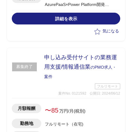
AzurePaaS×Power Platform開発
Copilot Studio エージェント開発
SharePointサイト構築、SharePoint移行
詳細を表示
Azure Open AI 生成AI環境構築、精度
向上
気になる
申し込み受付サイトの業務運
用支援/情報通信業
募集終了
のPMO求人・
案件
フルリモート
案件No. 0121592
公開日: 2024/06/12
月額報酬
〜85
万円/月(税別)
勤務地
フルリモート（在宅)