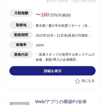
案件No. 0106325
公開日: 2021/08/26
月額報酬
〜160
万円/月(税別)
勤務地
東京都 / 週の半分程度リモート（在
宅)
勤務期間
2021年10月～12月末(延長の可能性有
り)
稼働率
100%
業務内容
・派遣スタッフが使用する各システムの
改修、刷新/導入の企画構想
（基幹業務システム/インターネットサイ
ト/スマホアプリ）
詳細を表示
・PJ立上げ計画策定
・各システム導入の進捗/課題管理
気になる
・各ステークホルダーとの調整、課題解
決
Web/アプリの構築PJ全体