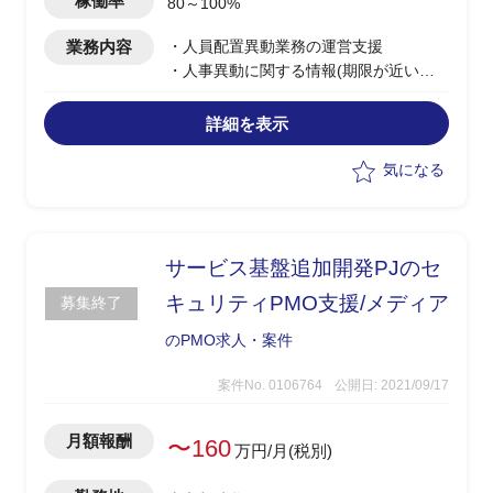
稼働率
80～100%
業務内容
・人員配置異動業務の運営支援
・人事異動に関する情報(期限が近いも
のは担当者へリマインドを実施)
・部門間の調整情報の記録/管理、まとめ
詳細を表示
資料の作成
・社内本部全体(300名程度)周知などに
気になる
使用する通達、メール作成
・人事採用情報のCSVファイルを定めら
れたフォーマットやルールに従ってのグ
ラフ化
サービス基盤追加開発PJのセ
・人事評価対応支援
キュリティPMO支援/メディア
募集終了
のPMO求人・案件
案件No. 0106764
公開日: 2021/09/17
月額報酬
〜160
万円/月(税別)