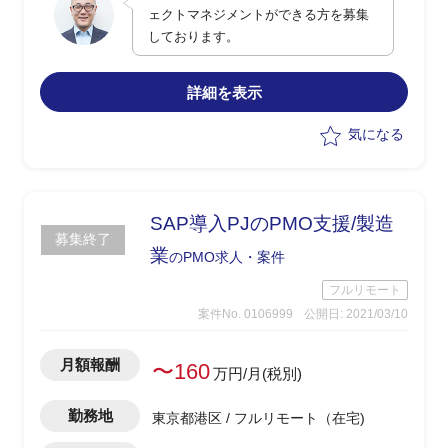
ー定義書等）の作成
ェクトマネジメントができる方を募集
グしている進捗、品質データから見える
しております。
傾向を分析する
・必要であればチームのマネージャ、も
しくはレポートにて対策の提案
詳細を表示
・お客様チームはスクラム開発を実施し
ているため、スクラムマスターとして各
気になる
チームのスクラム活動の運用の問題点等
の対策提案
SAP導入PJのPMO支援/製造
募集終了
業
のPMO求人・案件
フルリモート
案件No. 0106999
公開日: 2021/03/10
月額報酬
〜160
万円/月(税別)
勤務地
東京都港区 / フルリモート（在宅)