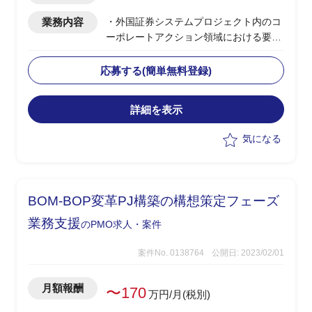
業務内容
・外国証券システムプロジェクト内のコ
ーポレートアクション領域における要件
定義支援、開発業務、テスト・品質管理
業務支援(PMO)
応募する(簡単無料登録)
・グローバルITプロジェクト内のコーポ
レートアクション領域システムのリード
詳細を表示
全般
・PJ関係者(ステークホルダー)との合意
気になる
形成調整
・参画初月稼働率70％、2か月目以降稼
働率100％
BOM-BOP変革PJ構築の構想策定フェーズ
業務支援
のPMO求人・案件
案件No. 0138764
公開日: 2023/02/01
月額報酬
〜170
万円/月(税別)