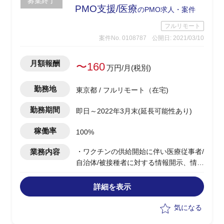
募集終了
PMO支援/医療
のPMO求人・案件
フルリモート
案件No. 0108787
公開日: 2021/03/10
月額報酬
〜160
万円/月(税別)
勤務地
東京都 / フルリモート（在宅)
勤務期間
即日～2022年3月末(延長可能性あり)
稼働率
100%
業務内容
・ワクチンの供給開始に伴い医療従事者/
自治体/被接種者に対する情報開示、情報
共有を行うために、Web/アプリの構築
PJのPMO
詳細を表示
・周辺業務の整理
・プロジェクト全体マネジメント
気になる