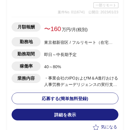
一部リモート
案件No. 0116741
公開日: 2023/01/23
月額報酬
〜160
万円/月(税別)
勤務地
東京都新宿区 / フルリモート（在宅) /
西新宿駅
勤務期間
即日～中長期予定
稼働率
40～80%
業務内容
・事業会社のIPOおよびM＆A進行おける
人事労務デューデリジェンスの実行支援
・人事労務の潜在リスク、多角的人事リ
スクの管理
応募する(簡単無料登録)
・定性的、定量的観点からの課題洗い出
しと対策の実行支援
詳細を表示
気になる