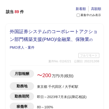
新着順
高額順
該当
89
件
募集中のみ表示
外国証券システムのコーポレートアクショ
ン部門構築支援(PMO)/金融業、保険業
の
PMO求人・案件
フルリモート
案件No. 0116221
公開日: 2022/12/08
月額報酬
〜200
万円/月(税別)
勤務地
東京都 千代田区 / 大手町駅
勤務期間
即日～2023年7月末(以降応相談)
稼働率
80～100%