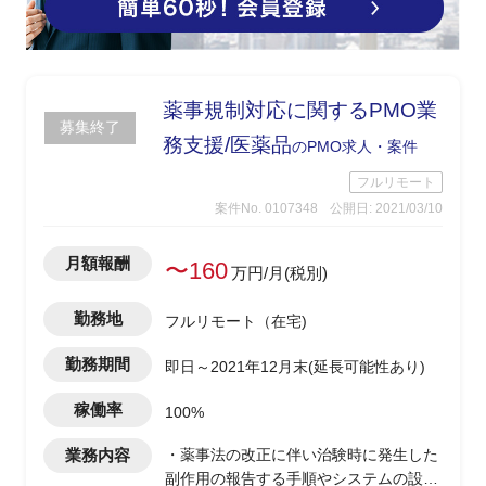
薬事規制対応に関するPMO業
募集終了
務支援/医薬品
のPMO求人・案件
フルリモート
案件No. 0107348
公開日: 2021/03/10
月額報酬
〜160
万円/月(税別)
勤務地
フルリモート（在宅)
勤務期間
即日～2021年12月末(延長可能性あり)
稼働率
100%
業務内容
・薬事法の改正に伴い治験時に発生した
副作用の報告する手順やシステムの設定