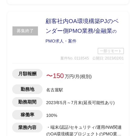
顧客社内OA環境構築PJのベ
ンダー側PMO業務/金融業
募集終了
の
PMO求人・案件
一部リモート
案件No. 0118545
公開日: 2023/02/01
月額報酬
〜150
万円/月(税別)
勤務地
名古屋駅
勤務期間
2023年5月～7月末(延長可能性あり)
稼働率
100%
業務内容
・端末/認証/セキュリティ/運用/NW関連
のOA環境構築プロジェクトのPMO業務