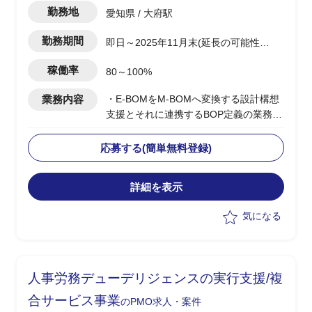
勤務地
愛知県 / 大府駅
勤務期間
即日～2025年11月末(延長の可能性有
り)
稼働率
80～100%
業務内容
・E-BOMをM-BOMへ変換する設計構想
支援とそれに連携するBOP定義の業務支
援を担当
-現状分析と課題の明確化、目的や目
応募する(簡単無料登録)
標設定
-設計・製造担当者へのヒアリングの
詳細を表示
実施/課題整理/優先順位付け
・M-BOM構造の設計
気になる
-M-BOM必要情報の洗い出し
-新BOM構造設計定義
-定義書作成
・PoCに向けた業務フロー、データモデ
人事労務デューデリジェンスの実行支援/複
ル、ルール整備の支援
合サービス事業
のPMO求人・案件