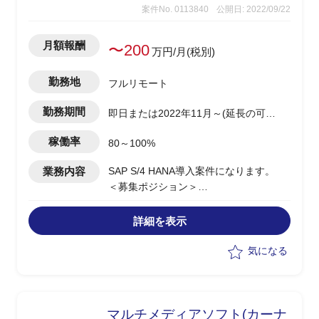
案件No. 0113840
公開日: 2022/09/22
月額報酬
〜200
万円/月(税別)
勤務地
フルリモート
勤務期間
即日または2022年11月～(延長の可能
性あり)
稼働率
80～100%
業務内容
SAP S/4 HANA導入案件になります。
＜募集ポジション＞
1. PMO（1名）
想定タスク：
詳細を表示
・プロジェクト全体計画、方針に関連す
る各種資料作成
気になる
・プロジェクト全体に関する課題に対す
る対応案策定、クライアントとの協議
2. 会計チーム FI メンバー（1名）
マルチメディアソフト(カーナ