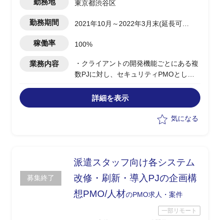
勤務地
東京都渋谷区
勤務期間
2021年10月～2022年3月末(延長可能
性有り)
稼働率
100%
業務内容
・クライアントの開発機能ごとにある複
数PJに対し、セキュリティPMOとして
支援
・各PJの開発に伴うセキュリティリスク
詳細を表示
の可視化/対策案の提示
・クライアント組織内部のセキュリティ
気になる
の申請手続き支援
・内部規定の対応支援
・PJ全体管理(PMO)
・クライアントフェイシング
派遣スタッフ向け各システム
改修・刷新・導入PJの企画構
募集終了
想PMO/人材
のPMO求人・案件
一部リモート