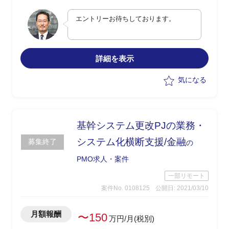
・進捗管理、課題管理などのPM補佐
エントリーお待ちしております。
・それぞれの移行計画作成、移行管理
・テスト計画作成、テスト管理
・発注管理 等
詳細を表示
気になる
基幹システム更改PJの業務・
システム化横断支援/金融
募集終了
の
PMO求人・案件
一部リモート
案件No. 0108125
公開日: 2021/03/10
月額報酬
〜150
万円/月(税別)