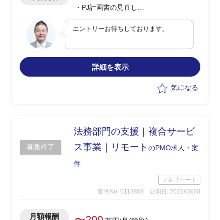
・PJ計画書の見直し
・変更管理、リスク管理 運用ルール見直
エントリーお待ちしております。
し
・PJ運営ルール要改善事項の検討、資料
化、定着フォロー
詳細を表示
気になる
法務部門の支援｜複合サービ
ス事業｜リモート
募集終了
のPMO求人・案
件
フルリモート
案件No. 0113809
公開日: 2022/08/30
月額報酬
〜200