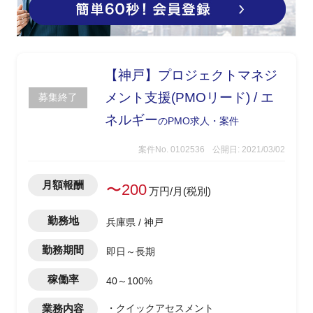
【神戸】プロジェクトマネジ
メント支援(PMOリード) / エ
募集終了
ネルギー
のPMO求人・案件
案件No. 0102536
公開日: 2021/03/02
月額報酬
〜200
万円/月(税別)
勤務地
兵庫県 / 神戸
勤務期間
即日～長期
稼働率
40～100%
業務内容
・クイックアセスメント