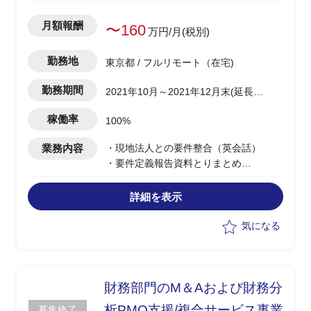
月額報酬
〜160
万円/月(税別)
勤務地
東京都 / フルリモート（在宅)
勤務期間
2021年10月～2021年12月末(延長可
能性有)
稼働率
100%
業務内容
・現地法人との要件整合（英会話）
・要件定義報告資料とりまとめ
・車両－サーバサイド要件の整合（アジ
ア地域、アフリカ中東地域）
詳細を表示
気になる
財務部門のM＆Aおよび財務分
析PMO支援/複合サービス事業
募集終了