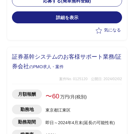
応募する(簡単無料登録)
向けた準備を担当
・設計・開発フェーズにおいてはニアシ
詳細を表示
ョア・オフショア体制での開発管理を担
当
気になる
・課題管理、進捗管理を中心に、開発全
体のリードを担う
証券基幹システムのお客様サポート業務/証
券会社
のPMO求人・案件
案件No. 0125120
公開日: 2024/02/02
月額報酬
〜60
万円/月(税別)
勤務地
東京都江東区
勤務期間
即日～2024年4月末(延長の可能性有)