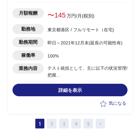
月額報酬
〜145
万円/月(税別)
勤務地
東京都港区 / フルリモート（在宅)
勤務期間
即日～2021年12月末(延長の可能性有)
稼働率
100%
業務内容
テスト統括として、主に以下の状況管理/
把握
-パフォーマンステスト（各アプリケー
ション）
詳細を表示
-運用テスト
-追加案件に関する追加テスト等
気になる
1
2
3
4
5
>