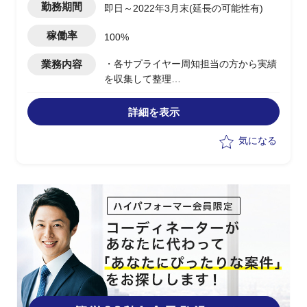
勤務期間
即日～2022年3月末(延長の可能性有)
稼働率
100%
業務内容
・各サプライヤー周知担当の方から実績
を収集して整理
・遅延がある場合の各状況確認実務
・課題について収集して整理実務
詳細を表示
・周知関連資料の作成実務
・ステークホルダーからの問い合わせ対
気になる
応支援
・GSS FSS登録申請(サプライヤーから
の依頼を一括申請）