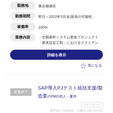
勤務地
東京都港区
勤務期間
即日～2022年3月末(延長の可能性あ
り)
稼働率
100%
業務内容
・次期基幹システム更改プロジェクト
「基本設定工程」におけるクライアント
支援、以下いずれかのデータ移行ワーク
ストリーム担当者支援
詳細を表示
-「業務／システム化要件定義タスク」
に関するチーム運営／課題解支援
気になる
-「移行全体計画策定」タスクに関する
運営／課題解決支援
-「インフラ、運用の要件定義」タスク
に関するチーム運営／課題解決支援
SAP導入PJテスト統括支援/製
募集終了
造業
のPMO求人・案件
フルリモート
案件No. 0106828
公開日: 2021/03/10