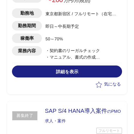
万円/月(税別)
勤務地
東京都新宿区 / フルリモート（在宅) /
西新宿駅
勤務期間
即日～中長期予定
稼働率
50～70%
業務内容
・契約書のリーガルチェック
・マニュアル、書式の作成
【募集背景】
詳細を表示
業務拡大に伴う人員確保のため
上記に伴う法務部員の指導教育（基本担
気になる
当外）
SAP S/4 HANA導入案件
のPMO
募集終了
求人・案件
フルリモート