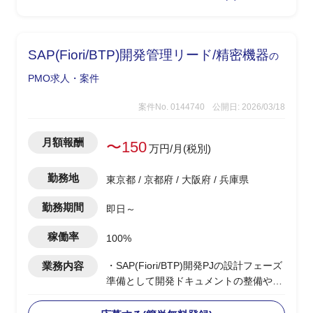
SAP(Fiori/BTP)開発管理リード/精密機器
の
PMO求人・案件
案件No. 0144740
公開日: 2026/03/18
月額報酬
〜150
万円/月(税別)
勤務地
東京都 / 京都府 / 大阪府 / 兵庫県
勤務期間
即日～
稼働率
100%
業務内容
・SAP(Fiori/BTP)開発PJの設計フェーズ
準備として開発ドキュメントの整備や開
発方針の検討実施を想定
・要件定義フェーズでは設計フェーズに