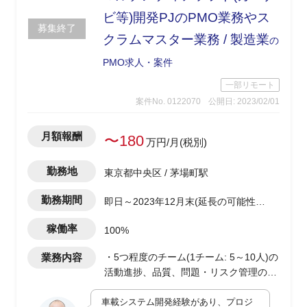
想定タスク：
ビ等)開発PJのPMO業務やス
・To Be業務要件定義検討、FI機能検
募集終了
クラムマスター業務 / 製造業
証、FIパラメーター設定、各種作成物
の
（To Be業務フロー、BFC、パラメータ
PMO求人・案件
ー定義書等）の作成
一部リモート
3. 会計チーム CO メンバー（２名）
案件No. 0122070
公開日: 2023/02/01
想定タスク：
・会計チーム内のCO領域におけるリー
月額報酬
〜180
万円/月(税別)
ド
・To Be業務要件定義検討、CO機能検
勤務地
東京都中央区 / 茅場町駅
証、COパラメーター設定、各種作成物
（To Be業務フロー、BFC、パラメータ
勤務期間
即日～2023年12月末(延長の可能性あ
ー定義書等）の作成
り)
稼働率
100%
4. SDメンバー（1名）
想定タスク：
業務内容
・5つ程度のチーム(1チーム: 5～10人)の
・To Be業務要件定義検討、SD機能検
活動進捗、品質、問題・リスク管理のサ
証、SDパラメーター設定、各種作成物
ポートと報告業務
（To Be業務フロー、BFC、パラメータ
車載システム開発経験があり、プロジ
・各チームからの報告内容とモニタリン