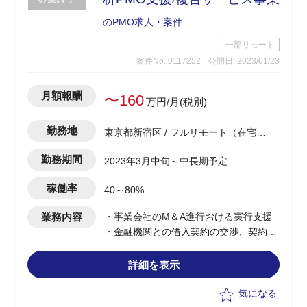
のPMO求人・案件
一部リモート
案件No. 0117252
公開日: 2023/01/23
月額報酬
〜160
万円/月(税別)
勤務地
東京都新宿区 / フルリモート（在宅) /
西新宿駅
勤務期間
2023年3月中旬～中長期予定
稼働率
40～80%
業務内容
・事業会社のM＆A進行おける実行支援
・金融機関との借入契約の交渉、契約実
務
・Ｍ＆Ａの実務(事業DD、財務DD)
詳細を表示
・財務分析資料の作成（金融機関および
M＆A交渉においての計数分析)
気になる