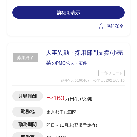
業務以下支援
-上記対応に向けたPMO業務
詳細を表示
-SOP等の文書管理サポート
気になる
人事異動・採用部門支援/小売
募集終了
業
のPMO求人・案件
一部リモート
案件No. 0106407
公開日: 2021/03/10
月額報酬
〜160
万円/月(税別)
勤務地
東京都千代田区
勤務期間
即日～11月末(延長予定有)