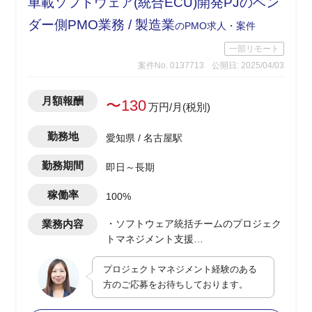
車載ソフトウェア(統合ECU)開発PJのベン
ダー側PMO業務 / 製造業
のPMO求人・案件
一部リモート
案件No. 0137713
公開日: 2025/04/03
月額報酬
〜130
万円/月(税別)
勤務地
愛知県 / 名古屋駅
勤務期間
即日～長期
稼働率
100%
業務内容
・ソフトウェア統括チームのプロジェク
トマネジメント支援
・複数機能チームの要件管理/進捗管理/
プロジェクトマネジメント経験のある
品質管理/変更点管理などの仕組みづくり
方のご応募をお待ちしております。
・プロジェクト週報作成と月報作成
・リスク高案件の監視(アーキテクチャ