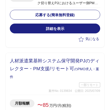
ク切り替えPJにおけるユーザー側PMO
として参画
・既存機器の更改に伴い、各拠点のネッ
応募する(簡単無料登録)
トワーク切り替えを推進
・一部機器の確認や現場作業など技術的
詳細を表示
な支援業務を担当
気になる
人材派遣業基幹システム保守開発PJのディ
レクター・PM支援/リモート可
のPMO求人・案
件
一部リモート
案件No. 0139834
公開日: 2025/07/09
月額報酬
〜85
万円/月(税別)