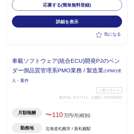
ーワーキング活動)
応募する(簡単無料登録)
詳細を表示
気になる
車載ソフトウェア(統合ECU)開発PJのベン
ダー側品質管理系PMO業務 / 製造業
のPMO求
人・案件
一部リモート
案件No. 0137714
公開日: 2025/04/03
月額報酬
〜110
万円/月(税別)
勤務地
北海道札幌市 / 新札幌駅