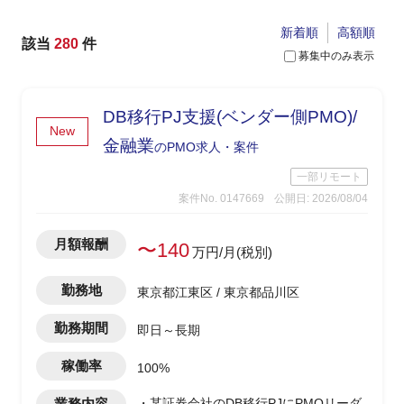
新着順
高額順
該当
280
件
募集中のみ表示
DB移行PJ支援(ベンダー側PMO)/
New
金融業
のPMO求人・案件
一部リモート
案件No. 0147669
公開日: 2026/08/04
月額報酬
〜140
万円/月(税別)
勤務地
東京都江東区 / 東京都品川区
勤務期間
即日～長期
稼働率
100%
業務内容
・某証券会社のDB移行PJにPMOリーダ