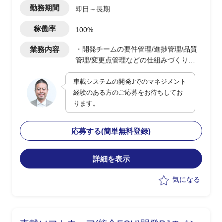
勤務期間
即日～長期
稼働率
100%
業務内容
・開発チームの要件管理/進捗管理/品質
管理/変更点管理などの仕組みづくり
・PJ全般のリソース管理
車載システムの開発Jでのマネジメント
・各種報告資料の作成
経験のある方のご応募をお待ちしてお
・各ステークホルダー(顧客や各ベンダ
ります。
ー)との折衝業務
応募する(簡単無料登録)
詳細を表示
気になる