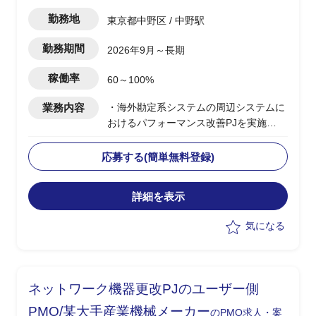
勤務地
東京都中野区 / 中野駅
勤務期間
2026年9月～長期
稼働率
60～100%
業務内容
・海外勘定系システムの周辺システムに
おけるパフォーマンス改善PJを実施
・今期(基礎検討フェーズ)における、現
存データを保持しつつパフォーマンスを
応募する(簡単無料登録)
改善するソリューションの検討を主導
詳細を表示
気になる
ネットワーク機器更改PJのユーザー側
PMO/某大手産業機械メーカー
のPMO求人・案