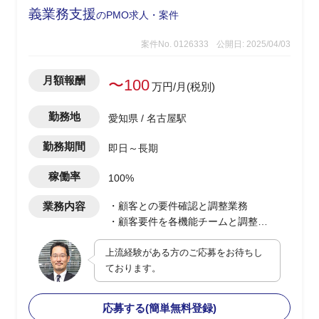
義業務支援
のPMO求人・案件
案件No. 0126333
公開日: 2025/04/03
月額報酬
〜100
万円/月(税別)
勤務地
愛知県 / 名古屋駅
勤務期間
即日～長期
稼働率
100%
業務内容
・顧客との要件確認と調整業務
・顧客要件を各機能チームと調整
・上記業務に関わる各種提案資料やPJに
上流経験がある方のご応募をお待ちし
必要な資料作成業務
ております。
応募する(簡単無料登録)