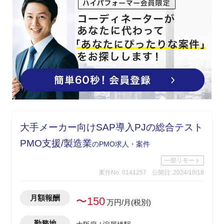
大手メーカー向けSAP導入PJの総合テスト
PMO支援/製造業
のPMO求人・案件
一部リモート
案件No. 0141257
公開日: 2024/10/18
月額報酬
〜150
万円/月(税別)
勤務地