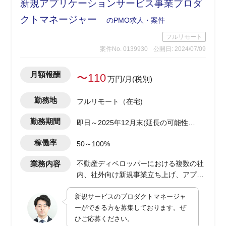
新規アプリケーションサービス事業プロダ
クトマネージャー
のPMO求人・案件
フルリモート
案件No. 0139930
公開日: 2024/07/09
月額報酬
〜110
万円/月(税別)
勤務地
フルリモート（在宅)
勤務期間
即日～2025年12月末(延長の可能性有
り)
稼働率
50～100%
業務内容
不動産ディベロッパーにおける複数の社
内、社外向け新規事業立ち上げ、アプリ
ケーションサービス開発におけるプロダ
新規サービスのプロダクトマネージャ
クトマネージャー
ーができる方を募集しております。ぜ
・toB、toC向けアプリケーションサービ
ひご応募ください。
スの企画、開発進行、および社内業務部