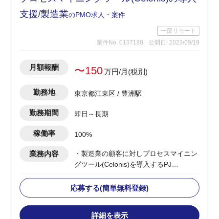
支援/製造業
のPMO求人・案件
一部リモート
案件No. 0137188
公開日: 2023/09/19
月額報酬
〜150
万円/月(税別)
勤務地
東京都江東区 / 豊洲駅
勤務期間
即日～長期
稼働率
100%
業務内容
・製造業の顧客に対しプロセスマイニン
グツール(Celonis)を導入するPJ
・導入に向けた要件検討から実施
・顧客折衝の中で要件をまとめ資料を作
応募する(簡単無料登録)
成
詳細を表示