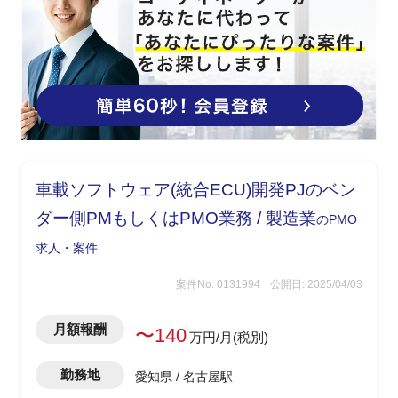
・受入テスト(設計およびテストケース
作成、データ作成、テスト実施、課題管
理)
・UATサポート、リリース管理等
・開発PMとして以下を実施
・顧客のIT化施策および案件の推進を担
う情シス側のPM支援
・情シス部門内の開発チームをまとめ、
企画部門との窓口を担当し、以下を実施
・PJ管理および開発チームのマネジメン
車載ソフトウェア(統合ECU)開発PJのベン
ト
ダー側PMもしくはPMO業務 / 製造業
のPMO
・IT投資決済関連業務
・要件定義、設計、受入テスト、UATサ
求人・案件
ポート、リリース管理等
・元請チームでのサブリーダー業務(メ
案件No. 0131994
公開日: 2025/04/03
ンバーの進捗管理、サポート)
・開発環境：JavaWebアプリ
月額報酬
〜140
万円/月(税別)
FW(Seasar2、SAStruts)、DB:Oracle
勤務地
愛知県 / 名古屋駅