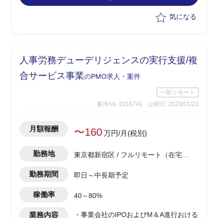
気になる
人事労務デューデリジェンスの実行支援/複
合サービス事業
のPMO求人・案件
一部リモート
案件No. 0116741
公開日: 2023/01/23
月額報酬
〜160
万円/月(税別)
勤務地
東京都新宿区 / フルリモート（在宅) /
西新宿駅
勤務期間
即日～中長期予定
稼働率
40～80%
業務内容
・事業会社のIPOおよびM＆A進行おける