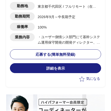
勤務地
東京都千代田区 / フルリモート（在
宅)
勤務期間
2026年9月～中長期予定
稼働率
100%
業務内容
・ユーザー側情シス部門にて基幹システ
ム運用保守開発の開発ディレクター、
PM支援
・開発ディレクターから開始し状況に応
応募する(簡単無料登録)
じて開発PMも担当
・開発ディレクターとして以下を実施
詳細を表示
・3～30人月を複数並行で担当
・要件定義(ビジネス要件定義、システ
気になる
ム要件定義、各種Rev)
※顧客と直接会話あり。関係者やユーザ
ーへのヒアリングをもとに要件定義書を
作成
・設計レビュー(ユーザーへの対面説明
の場合あり)