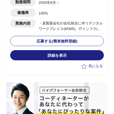
勤務期間
2026年8月～
稼働率
100%
業務内容
・某製薬会社の会社統合に伴うデジタル
ワークプレイス(M365)、ITインフラ(ネ
ットワーク/セキュリティ：SASE・
ZTNA)の統合PJ
応募する(簡単無料登録)
・早期効果創出に向け効果の高いインフ
ラ課題から着手する改善実行フェーズ
詳細を表示
・8月〜先行してプリセールス(提案書作
成)支援を実施
気になる
・10月〜立ち上がった改善実行フェーズ
のPMOリードとして参画
・進捗管理/課題管理/資料作成/会議調
整・運営等のPM支援を実施
・並行して後続フェーズ(2027〜2029年
度)のカリブレーション対応を担う想定