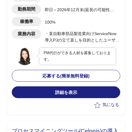
勤務期間
即日～2026年12月末(延長の可能性あ
り)
稼働率
100%
業務内容
・某自動車部品製造業向けServiceNow
導入PJの立て直しを目的としたユーザー
側PM代行業務
PM代行ができる人材を募集しておりま
・主体的なPJ推進役として課題解決提案
す。
から実行までリードし、遅延・停滞の改
善を推進
・2026年12月末リリースに向けた進捗
応募する(簡単無料登録)
管理・課題管理・品質管理の実施
・顧客および開発側ステークホルダーと
の調整・合意形成の推進
詳細を表示
・対立調整および意思決定支援を通じた
気になる
プロジェクト前進のリード
プロセスマイニングツール(Celonis)の導入