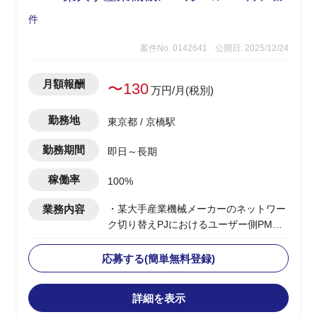
件
案件No. 0142641
公開日: 2025/12/24
月額報酬
〜130
万円/月(税別)
勤務地
東京都 / 京橋駅
勤務期間
即日～長期
稼働率
100%
業務内容
・某大手産業機械メーカーのネットワー
ク切り替えPJにおけるユーザー側PMO
として参画
・工場（プラント）やゼネコン、海外IT
応募する(簡単無料登録)
部門との調整対応を実施
・海外IT部門とのコミュニケーション対
詳細を表示
応として英語でのやり取りを想定