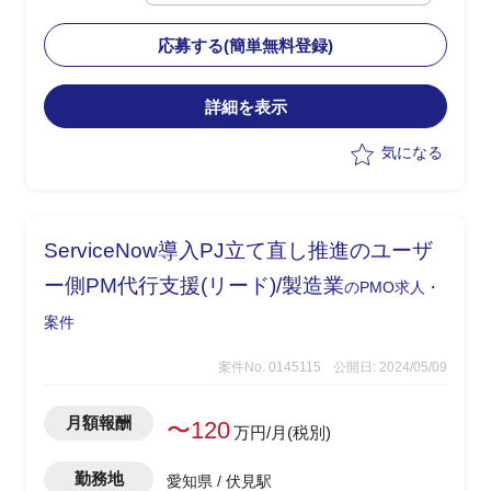
門におけるAsIsToBe業務プロセス、運用
フローの整理
応募する(簡単無料登録)
・26年春のリリースに向けたプロダクト
についてはサービス機能開発は進行して
いるが、サービス全体のグランドデザイ
詳細を表示
ン、ビジネススキームのデザインについ
気になる
て精査が必要
・ビジネス部門/プロダクトマネジメン
ト/サービス開発の有識者に、本件を新規
事業として立ち上げ・推進を支援いただ
ServiceNow導入PJ立て直し推進のユーザ
きたい
ー側PM代行支援(リード)/製造業
のPMO求人・
案件
案件No. 0145115
公開日: 2024/05/09
月額報酬
〜120
万円/月(税別)
勤務地
愛知県 / 伏見駅