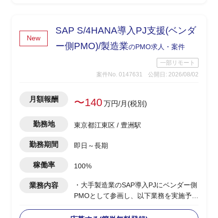
報告対応
-顧客/BP社間の調整/報告資料作成
SAP S/4HANA導入PJ支援(ベンダ
New
ー側PMO)/製造業
のPMO求人・案件
一部リモート
案件No. 0147631
公開日: 2026/08/02
月額報酬
〜140
万円/月(税別)
勤務地
東京都江東区 / 豊洲駅
勤務期間
即日～長期
稼働率
100%
業務内容
・大手製造業のSAP導入PJにベンダー側
PMOとして参画し、以下業務を実施予定
・PJ規模は500人月以上
-進捗/品質/課題管理