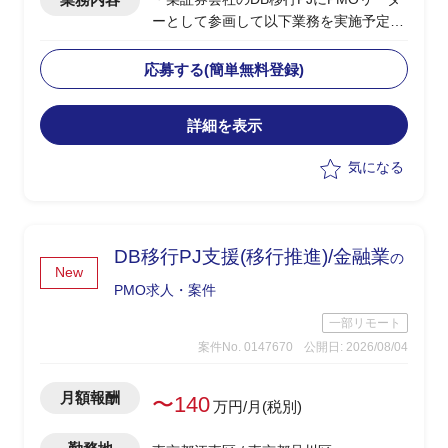
ーとして参画して以下業務を実施予定
-SAP ASE→DB2マイグレーションPJ全
体の進捗管理/情報収集
応募する(簡単無料登録)
-開発BP社の進捗状況/障害解消状況/移行
対応状況の総合的な管理
詳細を表示
-製造/単体/結合/総合テスト(3パラレル進
行)の全体スケジュール管理
気になる
-PJ運営ルールの策定/開発環境整備
-顧客/BP社間の調整/報告資料作成
DB移行PJ支援(移行推進)/金融業
の
New
PMO求人・案件
一部リモート
案件No. 0147670
公開日: 2026/08/04
月額報酬
〜140
万円/月(税別)