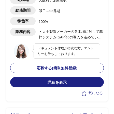
大阪府 / 淀屋橋駅
勤務期間
即日～中長期
稼働率
100%
業務内容
・大手製造メーカーの各工場に対して基
幹システム(SAP等)の導入を進めている
状況
ドキュメント作成が得意な方、エント
・二つのフェーズに分けて実施してお
リーお待ちしております。
り、現在二次フェーズの総合テストを対
応中
・PMOマネジメント要員として、総合テ
応募する(簡単無料登録)
スト対応のフォロー及び進捗管理支援
詳細を表示
気になる