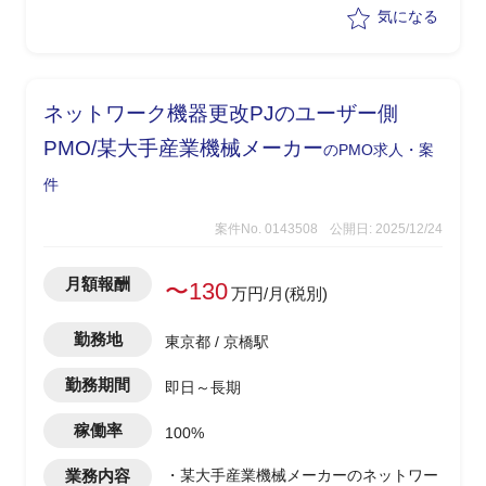
・既存機器の更改に伴い、各拠点のネッ
気になる
トワーク切り替えを推進
・一部機器の確認や現場作業など技術的
な支援業務を担当
ネットワーク機器更改PJのユーザー側
PMO/某大手産業機械メーカー
のPMO求人・案
件
案件No. 0143508
公開日: 2025/12/24
月額報酬
〜130
万円/月(税別)
勤務地
東京都 / 京橋駅
勤務期間
即日～長期
稼働率
100%
業務内容
・某大手産業機械メーカーのネットワー