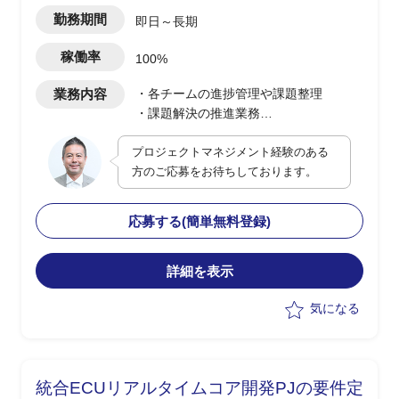
勤務期間
即日～長期
稼働率
100%
業務内容
・各チームの進捗管理や課題整理
・課題解決の推進業務
・ベンダー側PMへのOJT含む教育支援
プロジェクトマネジメント経験のある
・課題管理表や各種資料の作成
方のご応募をお待ちしております。
・資料のレビュー作業
・課題管理/進捗管理/品質分析業務
応募する(簡単無料登録)
詳細を表示
気になる
統合ECUリアルタイムコア開発PJの要件定