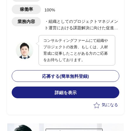
稼働率
100%
業務内容
・組織としてのプロジェクトマネジメン
ト運営における課題解決に向けた促進
・OEM含む自動車部品メーカー関係者組
コンサルティングファームにて組織や
織間とのステークホルダーマネジメン
プロジェクトの改善、もしくは、人材
ト、コミュニケーションマネジメントの
育成に従事したことがある方のご応募
改善
をお待ちしております。
・上記を解決するための仕組みづくり
(PMO業務)
応募する(簡単無料登録)
詳細を表示
気になる