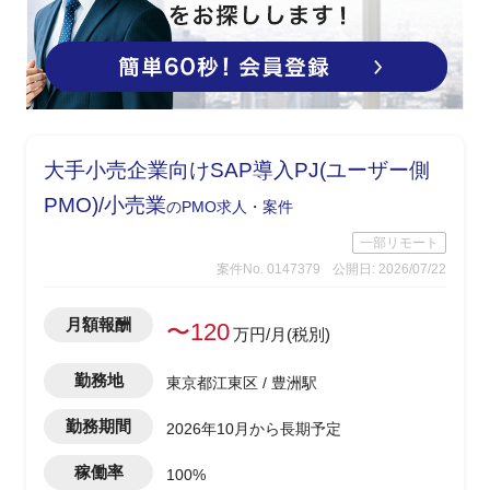
大手小売企業向けSAP導入PJ(ユーザー側
PMO)/小売業
のPMO求人・案件
一部リモート
案件No. 0147379
公開日: 2026/07/22
月額報酬
〜120
万円/月(税別)
勤務地
東京都江東区 / 豊洲駅
勤務期間
2026年10月から長期予定
稼働率
100%