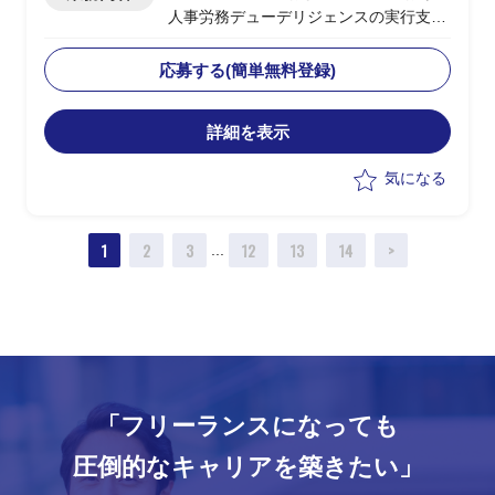
人事労務デューデリジェンスの実行支援
・人事労務の潜在リスク、多角的人事リ
スクの管理
応募する(簡単無料登録)
・定性的、定量的観点からの課題洗い出
しと対策の実行支援
詳細を表示
気になる
1
2
3
12
13
14
>
...
「フリーランスになっても
圧倒的なキャリアを築きたい」