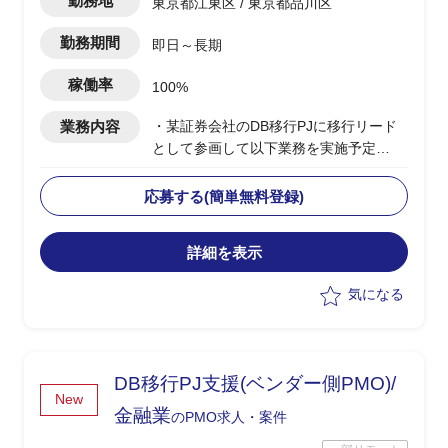
勤務地
東京都江東区 / 東京都品川区
勤務期間
即日～長期
稼働率
100%
業務内容
・某証券会社のDB移行PJに移行リード
として参画して以下業務を実施予定
-移行計画の作成
-移行方式検討/本番移行対策の立案
応募する(簡単無料登録)
-移行ツール作成に関する計画策定/推進
-移行リハーサル～移行本番～移行後支
詳細を表示
援までの全体推進
-移行関連作業全般の進行管理/課題対応
気になる
DB移行PJ支援(ベンダー側PMO)/
New
金融業
のPMO求人・案件