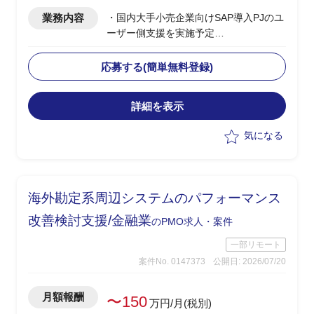
業務内容
・国内大手小売企業向けSAP導入PJのユ
ーザー側支援を実施予定
・要件定義/設計フェーズ(2026年7月~9
月)を担当
応募する(簡単無料登録)
・顧客社内の合意形成
・将来SAP展開に向けたスコープと優先
詳細を表示
順位整理
・経営層および各社内推進リードの意識
気になる
改革推進
・進捗/課題/品質/リスク/コスト管理
・各種ドキュメントの作成
海外勘定系周辺システムのパフォーマンス
改善検討支援/金融業
のPMO求人・案件
一部リモート
案件No. 0147373
公開日: 2026/07/20
月額報酬
〜150
万円/月(税別)