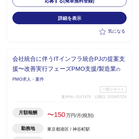
応募する(簡単無料登録)
-リカバリー時の要因分析/リカバリープ
ランの策定
詳細を表示
-各種ドキュメントの作成
気になる
会社統合に伴うITインフラ統合PJの提案支
援〜改善実行フェーズPMO支援/製造業
の
PMO求人・案件
一部リモート
案件No. 0147476
公開日: 2026/07/24
月額報酬
〜150
万円/月(税別)
勤務地
東京都港区 / 神谷町駅