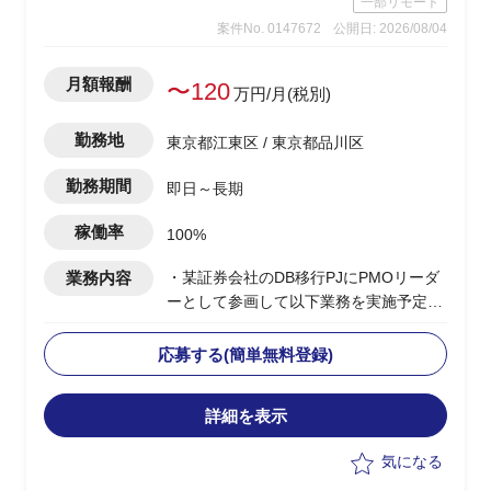
一部リモート
案件No. 0147672
公開日: 2026/08/04
月額報酬
〜120
万円/月(税別)
勤務地
東京都江東区 / 東京都品川区
勤務期間
即日～長期
稼働率
100%
業務内容
・某証券会社のDB移行PJにPMOリーダ
ーとして参画して以下業務を実施予定
-製造/単体テストにおけるBP社検証物の
確認・品質担保
応募する(簡単無料登録)
-結合テスト～総合テストで発生する障
害の管理・進行統制
詳細を表示
-障害管理台帳の運用/障害解消状況のト
ラッキング
気になる
-テスト品質基準の確認/品質面での顧客