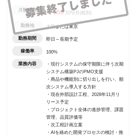
月額報酬
〜150
万円/月(税別)
勤務地
大阪または東京
勤務期間
即日～長期予定
稼働率
100%
業務内容
・現行システムの保守期限に伴う次期
システム構築PJのPMO支援
・商品や機能別に切り出しを行い、順
次システム導入する方針
・現在外部設計工程、2028年11月リ
リース予定
・プロジェクト全体の進捗管理、課題
管理、品質評価等
・次工程計画立案
・AIを絡めた開発プロセスの検討・推