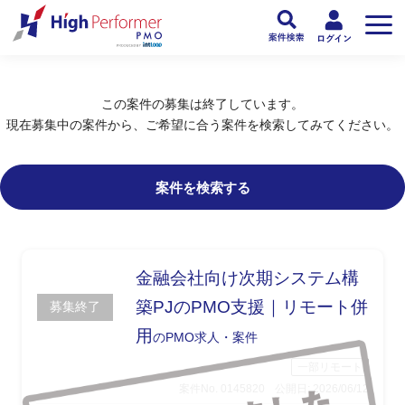
フリーランスPMO人材向け日本最大級のPMOサービス ハイパフォPMO
>
PM
この案件の募集は終了しています。
現在募集中の案件から、ご希望に合う案件を検索してみてください。
案件を検索する
金融会社向け次期システム構
築PJのPMO支援｜リモート併
募集終了
用
のPMO求人・案件
一部リモート
案件No. 0145820
公開日: 2026/06/12