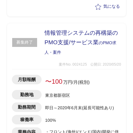
気になる
情報管理システムの再構築の
PMO支援/サービス業
募集終了
のPMO求
人・案件
案件No. 0024125
公開日: 2020/05/20
月額報酬
〜100
万円/月(税別)
勤務地
東京都新宿区
勤務期間
即日～2020年6月末(延長可能性あり)
稼働率
100%
業務内容
・フロント(海外)/エンド(国内)開発に伴