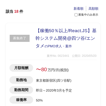
新着順
高額順
該当
18
件
募集中のみ表示
【稼働50％以上/React.JS】基
幹システム開発@四ツ谷/エン
募集終了
タメ
のPMO求人・案件
案件No. 0023441
公開日: 2020/05/20
月額報酬
〜80
万円/月(税別)
勤務地
東京都新宿区(四ツ谷駅)
勤務期間
即日～2020年3月を予定
稼働率
50%