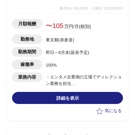
案件No. 0019933
公開日: 2020/05/20
月額報酬
〜105
万円/月(税別)
勤務地
東京都(表参道)
勤務期間
即日～8月末(延長予定)
稼働率
100%
業務内容
・エンタメ企業側の立場でディレクショ
ン業務を担当
・企画、関係者、外部ベンダーなど複数
ステークホルダーとの調整とマネジメン
詳細を表示
ト
・月に１、２度、土日祝日に軽微な対応
気になる
が発生する可能性あり(フレックス制な
ので他の日時で稼働調整可能)