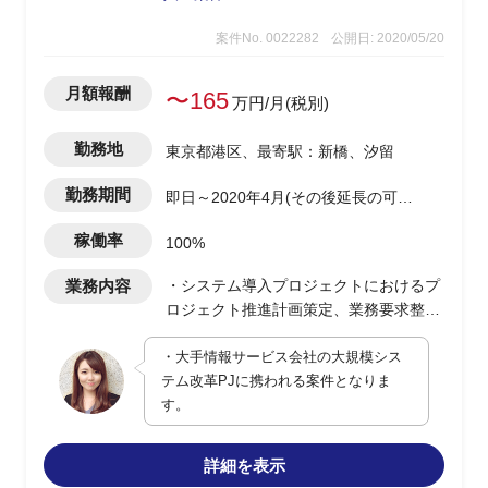
案件No. 0022282
公開日: 2020/05/20
月額報酬
〜165
万円/月(税別)
勤務地
東京都港区、最寄駅：新橋、汐留
勤務期間
即日～2020年4月(その後延長の可能
性あり)
稼働率
100%
業務内容
・システム導入プロジェクトにおけるプ
ロジェクト推進計画策定、業務要求整
理、業務要件定義の策定支援
・大手情報サービス会社の大規模シス
・エンドユーザー側の業務要求・業務要
テム改革PJに携われる案件となりま
件に関わるプロジェクトリードおよびリ
す。
ード代行作業全般
詳細を表示