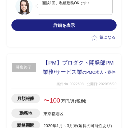
面談1回、私服勤務OKです！
し、スケジュールに落とし込んで見える
化する作業等になります。
※ アーキテクトと一緒になって、議論し
ながら開発を進めて頂きます。
詳細を表示
※ ご経験次第では、PM寄りの業務もお
願いすることも可能です。
気になる
【PM】プロダクト開発部PM
募集終了
業務/サービス業
のPMO求人・案件
案件No. 0022698
公開日: 2020/05/20
月額報酬
〜100
万円/月(税別)
勤務地
東京都港区
勤務期間
2020年1月～3月末(延長の可能性あり)