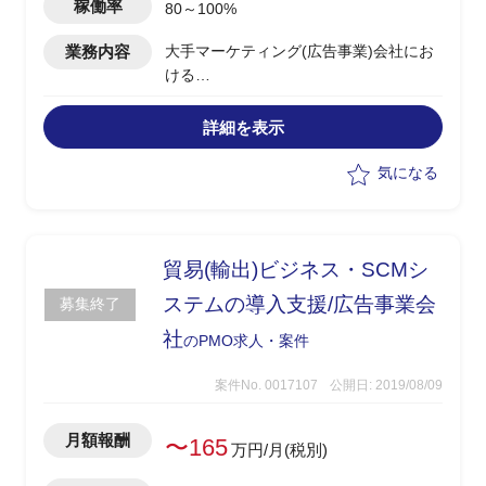
稼働率
80～100%
業務内容
大手マーケティング(広告事業)会社にお
ける
ERP導入プロジェクト(上流フェーズ)の
プロジェクト管理
詳細を表示
・RFP作成
・ベンダー選定
気になる
・RFP作成のための関係部署、グループ
との折衝
貿易(輸出)ビジネス・SCMシ
ステムの導入支援/広告事業会
募集終了
社
のPMO求人・案件
案件No. 0017107
公開日: 2019/08/09
月額報酬
〜165
万円/月(税別)