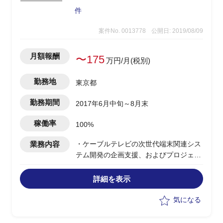
件
案件No. 0013778
公開日: 2019/08/09
月額報酬
〜175
万円/月(税別)
勤務地
東京都
勤務期間
2017年6月中旬～8月末
稼働率
100%
業務内容
・ケーブルテレビの次世代端末関連シス
テム開発の企画支援、およびプロジェク
ト推進のPMO
・現在ベンダー選定中
詳細を表示
・今後2～3か月でベンダー交渉や役員説
明等を終わらせ、秋ごろには基本設計開
気になる
始
・その後は約2年後のリリースを目指し