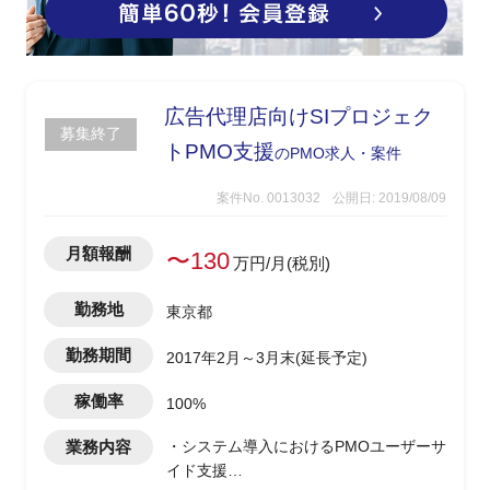
広告代理店向けSIプロジェク
募集終了
トPMO支援
のPMO求人・案件
案件No. 0013032
公開日: 2019/08/09
月額報酬
〜130
万円/月(税別)
勤務地
東京都
勤務期間
2017年2月～3月末(延長予定)
稼働率
100%
業務内容
・システム導入におけるPMOユーザーサ
イド支援