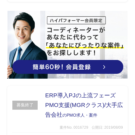
ERP導入PJの上流フェーズ
PMO支援(MGRクラス)/大手広
募集終了
告会社
のPMO求人・案件
案件No. 0016729
公開日: 2019/08/09