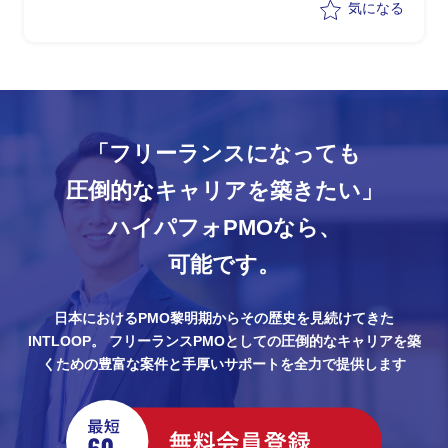
・広告代理店のプロジェクトマネジメン
気になる
ト支援
-進捗管理、品質評価支援、マネジメ
ント報告等
-ステークホルダーマネジメント
(委託しているシステム開発会社のマネ
ジメント)
「フリーランスになっても
-資料作成、議論のファシリテーショ
ン等含む
圧倒的なキャリアを築きたい」
ハイパフォPMOなら、
可能です。
日本におけるPMO黎明期からその歴史を見続けてきた
INTLOOP。
フリーランスPMOとしての圧倒的なキャリアを築
くための豊富な案件と手厚いサポートを全力で提供します