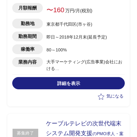
月額報酬
〜160
万円/月(税別)
勤務地
東京都千代田区(市ヶ谷)
勤務期間
即日～2018年12月末(延長予定)
稼働率
80～100%
業務内容
大手マーケティング(広告事業)会社にお
ける
ERP導入プロジェクト(上流フェーズ)の
プロジェクト管理
詳細を表示
・RFP作成
・ベンダー選定
気になる
・RFP作成のための関係部署、グループ
との折衝
ケーブルテレビの次世代端末
システム開発支援
募集終了
のPMO求人・案