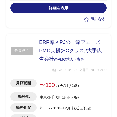
・システム開発、テストフェーズにおけ
る進捗管理、品質管理、課題管理
詳細を表示
気になる
ERP導入PJの上流フェーズ
PMO支援(SCクラス)/大手広
募集終了
告会社
のPMO求人・案件
案件No. 0016730
公開日: 2019/08/09
月額報酬
〜130
万円/月(税別)
勤務地
東京都千代田区(市ヶ谷)
勤務期間
即日～2018年12月末(延長予定)