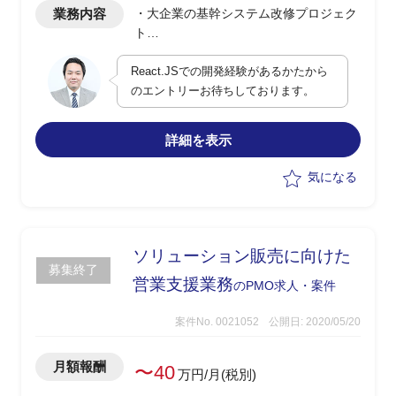
業務内容
・大企業の基幹システム改修プロジェク
ト
・フロントエンド画面は全てReactで開
React.JSでの開発経験があるかたから
発中で、デザインんの最適化
のエントリーお待ちしております。
・クライアント側デザイナーから受領し
たデザイン部品をソースコードにマージ
・デザイン反映にあたって発生する詳細
詳細を表示
要件・ロジックを実装
・メインPMOと連携しながら、直接クラ
気になる
イアントとやりとりしながら作業
＜開発環境＞
React.js、Java、Ecliplse、
ソリューション販売に向けた
WebPerformer、
募集終了
営業支援業務
※上記知識は現場に入るときにキャッチ
のPMO求人・案件
アップいただければOKです
案件No. 0021052
公開日: 2020/05/20
※開発はベトナムオフショアチームがメ
インで実装し、技術指示を出すPMが1名
おります
月額報酬
〜40
万円/月(税別)