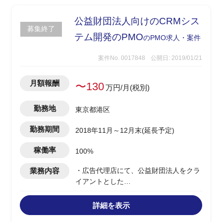
てプロジェクトを推進
公益財団法人向けのCRMシス
募集終了
テム開発のPMO
のPMO求人・案件
案件No. 0017848
公開日: 2019/01/21
月額報酬
〜130
万円/月(税別)
勤務地
東京都港区
勤務期間
2018年11月～12月末(延長予定)
稼働率
100%
業務内容
・広告代理店にて、公益財団法人をクラ
イアントとした
顧客管理システム(SFDC)の開発及び
サービス事業を展開予定
詳細を表示
・現在はシステム開発の設計フェーズ