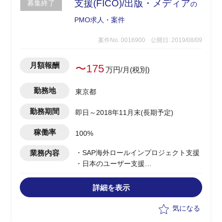
支援(FICO)/出版・メディア
募集終了
の
PMO求人・案件
案件No. 0016900
公開日: 2019/08/09
月額報酬
〜175
万円/月(税別)
勤務地
東京都
勤務期間
即日～2018年11月末(長期予定)
稼働率
100%
業務内容
・SAP海外ロールインプロジェクト支援
・日本のユーザー支援
・ヘッドクオーターと日本のユーザーと
の調整業務
詳細を表示
・会計(財務、管理会計)および購買プロ
セスの開発フェーズ
気になる