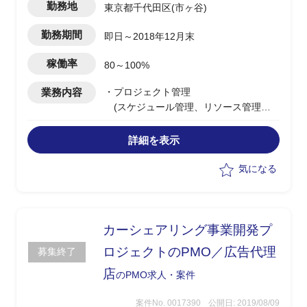
勤務地
東京都千代田区(市ヶ谷)
勤務期間
即日～2018年12月末
稼働率
80～100%
業務内容
・プロジェクト管理
(スケジュール管理、リソース管理、
予算管理、課題管理、各種打合せファシ
リテーションなど)
詳細を表示
・ビジネスプロセス、要件定義支援
・機能要件定義支援
気になる
・テストケース作成支援、テスト実施支
援
・データクレンジング、移行支援
・カットオーバータスク管理
カーシェアリング事業開発プ
ロジェクトのPMO／広告代理
募集終了
店
のPMO求人・案件
案件No. 0017390
公開日: 2019/08/09