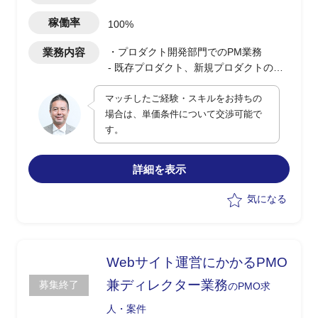
稼働率
100%
業務内容
・プロダクト開発部門でのPM業務
- 既存プロダクト、新規プロダクトの開
発業務
マッチしたご経験・スキルをお持ちの
- 顧客から依頼されたデータ出力、相談
場合は、単価条件について交渉可能で
される連携案件の顧客渉外(技術部分)お
す。
よびPMO業務
詳細を表示
気になる
Webサイト運営にかかるPMO
兼ディレクター業務
募集終了
のPMO求
人・案件