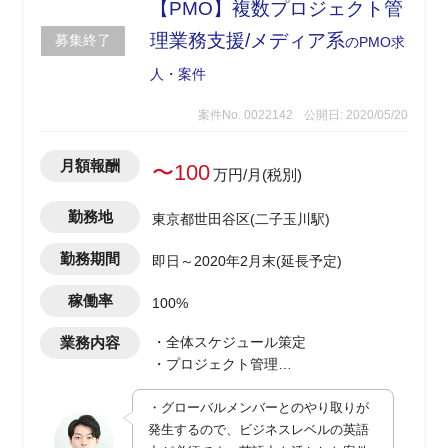
【PMO】複数プロジェクト管
理業務支援/メディア系
募集終了
のPMO求
人・案件
案件No. 0022142
公開日: 2020/05/20
月額報酬
〜100
万円/月(税別)
勤務地
東京都世田谷区(二子玉川駅)
勤務期間
即日～2020年2月末(延長予定)
稼働率
100%
業務内容
・全体スケジュール策定
・プロジェクト管理
・日本語/英語での資料作成
・グローバルメンバーとのやり取りが
・議事録作成
発生するので、ビジネスレベルの英語