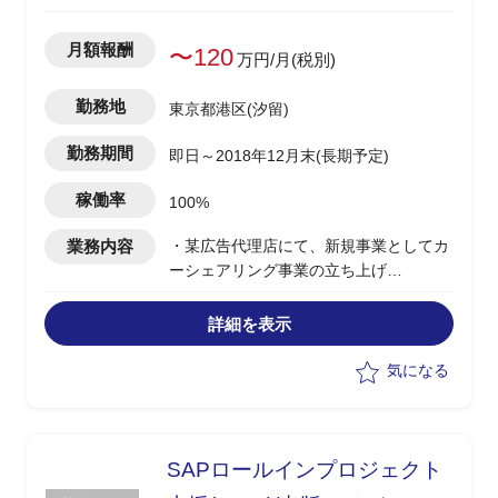
月額報酬
〜120
万円/月(税別)
勤務地
東京都港区(汐留)
勤務期間
即日～2018年12月末(長期予定)
稼働率
100%
業務内容
・某広告代理店にて、新規事業としてカ
ーシェアリング事業の立ち上げ
・サービスの立ち上げ、プロジェクト推
進、ベンダーマネジメントを担当
詳細を表示
－業務要件定義、業務フローの作成、更
新
気になる
－進捗管理、品質評価、マネジメント報
告
－資料作成、議論のファシリテーション
－発注会社としての開発会社のマネジメ
SAPロールインプロジェクト
ント支援全般