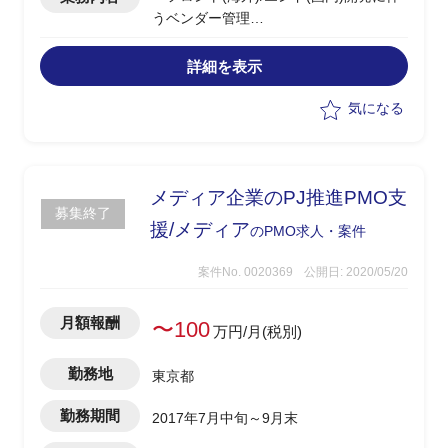
うベンダー管理
・追加要件の要求整理、開発スケジュー
ルの検討
詳細を表示
・会議体の運営及び付帯業務
気になる
メディア企業のPJ推進PMO支
募集終了
援/メディア
のPMO求人・案件
案件No. 0020369
公開日: 2020/05/20
月額報酬
〜100
万円/月(税別)
勤務地
東京都
勤務期間
2017年7月中旬～9月末