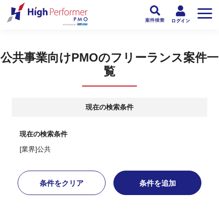
フリーランスPMO人材向け日本最大級のPMOサービス ハイパフォPMO
>
PM
公共事業向けPMOのフリーランス案件一
覧
現在の検索条件
現在の検索条件
[業界]公共
条件をクリア
条件を追加