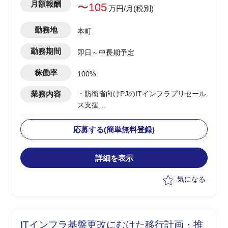
月額報酬
〜105
万円/月(税別)
勤務地
本町
勤務期間
即日～中長期予定
稼働率
100%
業務内容
・防衛省向けPJのITインフラプリセール
ス支援
・サーバ、ストレージ、仮想基盤(VDI含
む)の提案、設計、構築対応
応募する(簡単無料登録)
・先方リーダー配下にて先方側若手社員
と構成確認、サイジング、設計書作成
詳細を表示
・200ユーザー規模のVDI環境サイジン
グおよびクラスター構築対応
気になる
・設計構築フェーズにあり、スキル次第
でPM補佐を担当
・背景：中長期にわたるPJ計画に基づき
要員体制を強化
ITインフラ基盤更改にむけた移行計画・推