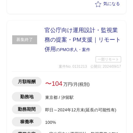
・業務部門側との調整、ヒアリングを実
気になる
施し、情シスを支える管理
・開発ベンダー側への相談、報告、レビ
ュー等
官公庁向け運用設計・監視業
務の提案・PM支援｜リモート
募集終了
併用
のPMO求人・案件
一部リモート
案件No. 0131213
公開日: 2024/09/17
月額報酬
〜104
万円/月(税別)
勤務地
東京都 / 汐留駅
勤務期間
即日～2024年12月末(延長の可能性有)
稼働率
100%