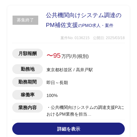
公共機関向けシステム調達の
募集終了
PM補佐支援
のPMO求人・案件
案件No. 0136215
公開日: 2025/03/18
月額報酬
〜95
万円/月(税別)
勤務地
東京都杉並区 / 高井戸駅
勤務期間
即日～長期
稼働率
100%
業務内容
・公共機関向けシステムの調達支援PJに
おけるPM業務を担当
・メインフレームCOBOLシステムのオ
ープンCOBOL化検討、およびインフラ
詳細を表示
構成の検討