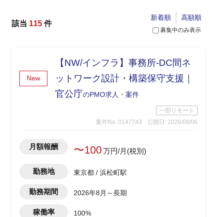
新着順
高額順
該当
115
件
募集中のみ表示
【NW/インフラ】事務所-DC間ネ
ットワーク設計・構築保守支援｜
New
官公庁
のPMO求人・案件
一部リモート
案件No. 0147743
公開日: 2026/08/06
月額報酬
〜100
万円/月(税別)
勤務地
東京都 / 浜松町駅
勤務期間
2026年8月～長期
稼働率
100%