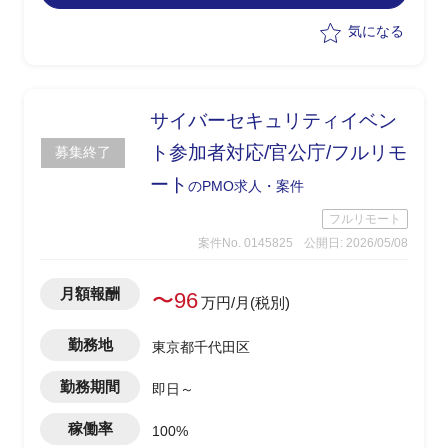
気になる
サイバーセキュリティイベン
ト参加者対応/官公庁/フルリモ
募集終了
ート
のPMO求人・案件
フルリモート
案件No. 0145825
公開日: 2026/05/08
月額報酬
〜96
万円/月(税別)
勤務地
東京都千代田区
勤務期間
即日～
稼働率
100%