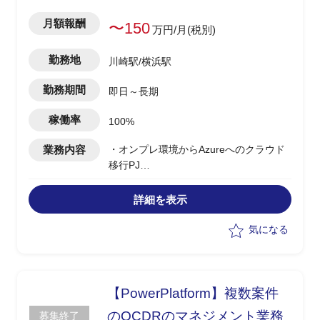
月額報酬
〜150
万円/月(税別)
勤務地
川崎駅/横浜駅
勤務期間
即日～長期
稼働率
100%
業務内容
・オンプレ環境からAzureへのクラウド
移行PJ
・PMとして以下業務を担当
・ ID管理やセキュリティなどMicrosoft
詳細を表示
サービス群の導入支援を推進
・ネットワークセキュリティおよびIT資
気になる
産管理など運用設計の実行
・PMとしてのプロジェクト管理全般、
進捗/課題/リスク管理を実施
・複数チームを牽引し、プロアクティブ
【PowerPlatform】複数案件
に課題解決を推進
のQCDRのマネジメント業務
募集終了