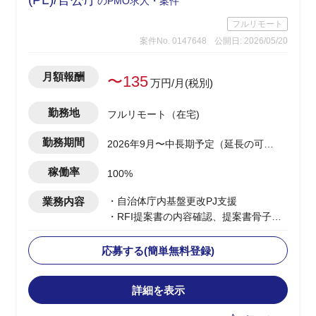
のPMO求人・案件
フルリモート
案件No. 0147648
公開日: 2026/05/20
月額報酬
〜135
万円/月(税別)
勤務地
フルリモート（在宅)
勤務期間
2026年9月〜中長期予定（延長の可能
性あり）
稼働率
100%
業務内容
・自治体庁内基盤更改PJ支援
・RFI提案書の内容確認、提案書骨子検
討・構成設計を担当
・提案書の執筆・編集・確認、取りまと
応募する(簡単無料登録)
めを実施
・メーカー・ベンダーへの仕様確認、見
詳細を表示
積り依頼・確認、取りまとめ、SE積算を
担当