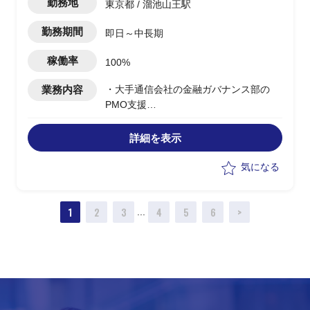
勤務地
東京都 / 溜池山王駅
勤務期間
即日～中長期
稼働率
100%
業務内容
・大手通信会社の金融ガバナンス部の
PMO支援
・大手通信会社が有する金融/決済サービ
ス商材におけるリスクマネジメント
詳細を表示
・お客様の社員の補佐的な立ち位置で、
各事案に対しての是正措置の報告をする
気になる
ための情報整理、文書作成等が主な業務
・報告等のやりとりをする先は監督官庁
1
2
3
4
5
6
>
となる予定
...