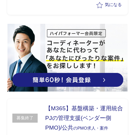
・要件定義書やRFI仕様書、決裁資料の
気になる
作成支援
・開発ベンダー提出の見積・提案内容の
検証、ベンダーコントロール
・PMO(工程管理)業務、会議への同席
【M365】基盤構築・運用統合
PJの管理支援(ベンダー側
募集終了
PMO)/公共
のPMO求人・案件