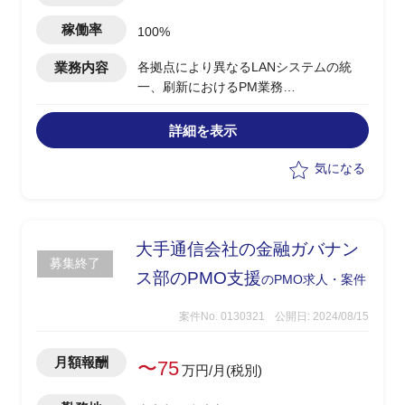
稼働率
100%
業務内容
各拠点により異なるLANシステムの統
一、刷新におけるPM業務
・プロジェクトの進捗管理/課題管理
・顧客説明資料作成
詳細を表示
・会議運営
・顧客折衝
気になる
大手通信会社の金融ガバナン
募集終了
ス部のPMO支援
のPMO求人・案件
案件No. 0130321
公開日: 2024/08/15
月額報酬
〜75
万円/月(税別)