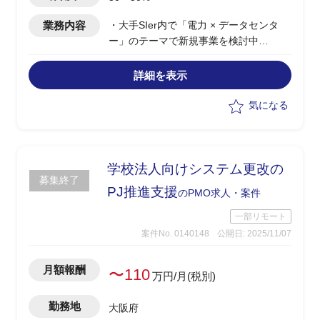
業務内容
・大手SIer内で「電力 × データセンタ
ー」のテーマで新規事業を検討中
・計4名で新規事業検討を行っているも
のの全員兼任かつ新規事業検討の経験が
詳細を表示
乏しい状況のため、
1人称で電力業界向けの新規事業検討
気になる
を推進できる方を募集中
・1Q終了の6月末までに事業計画書完成
を目標として以下の業務を推進
計画立案に向けた市場調査・情報収集
学校法人向けシステム更改の
募集終了
（方法から検討し推進）
PJ推進支援
のPMO求人・案件
事業計画書(PPT)の作成
進捗管理/企画サポート
一部リモート
状況に応じて本部長向けの報告会議へ
案件No. 0140148
公開日: 2025/11/07
の出席
月額報酬
〜110
万円/月(税別)
勤務地
大阪府