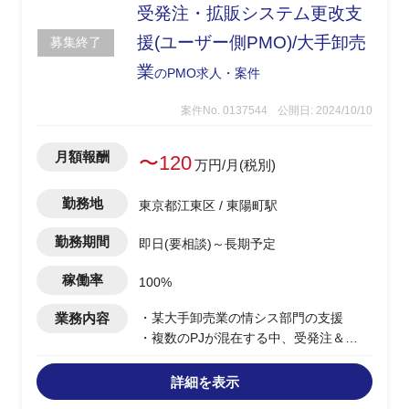
-各種資料作成
受発注・拡販システム更改支
・プロジェクト管理
援(ユーザー側PMO)/大手卸売
募集終了
-納品物(ライセンス、ドキュメントな
業
ど)管理
のPMO求人・案件
-アカウントの払い出し対応/管理(社内/
お客様)
案件No. 0137544
公開日: 2024/10/10
・社内処理(業務に慣れてきたら対応)
-パートナー発注/納品管理
月額報酬
〜120
万円/月(税別)
-検収処理
勤務地
東京都江東区 / 東陽町駅
勤務期間
即日(要相談)～長期予定
稼働率
100%
業務内容
・某大手卸売業の情シス部門の支援
・複数のPJが混在する中、受発注＆
WEB拡販システムにおける人員枯渇
・ユーザー側のPM、PL支援として、プ
詳細を表示
ロジェクト推進を行う