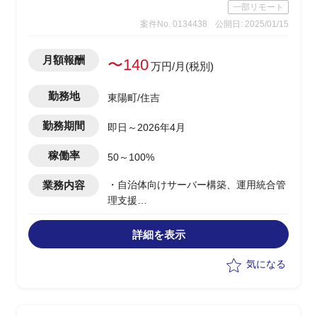
一部リモート
案件No. 0134438
公開日: 2025/01/15
月額報酬
〜140
万円/月(税別)
勤務地
東陽町/住吉
勤務期間
即日～2026年4月
稼働率
50～100%
業務内容
・自治体向けサーバー構築、運用統合管
理支援
・MS365基盤領域のベンダー側PMOと
して参画
詳細を表示
・プロジェクト推進
-作業進捗管理
気になる
-課題対応状況のとりまとめ
-各種タスクの見える化/スケジュール
作成