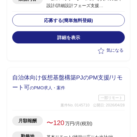
設計/詳細設計フェーズ支援
・パッケージ標準機能とカスタマイズ機
能でそれぞれ実現する仕様を検討
応募する(簡単無料登録)
・NEC社と協働し基本設計/詳細設計を
実施
詳細を表示
気になる
自治体向け仮想基盤構築PJのPM支援/リモ
ート可
のPMO求人・案件
一部リモート
案件No. 0145710
公開日: 2026/04/28
月額報酬
〜120
万円/月(税別)
勤務地