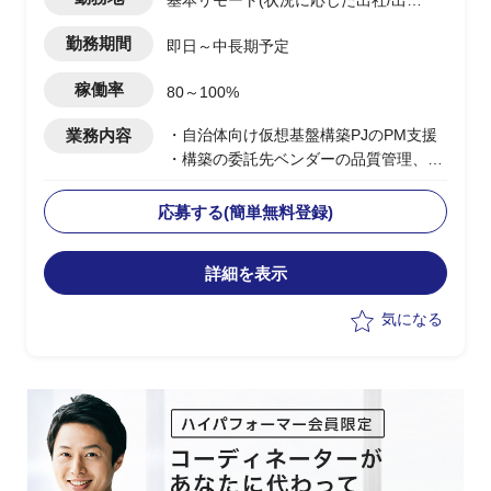
基本リモート(状況に応じた出社/出張
有)
勤務期間
即日～中長期予定
稼働率
80～100%
業務内容
・自治体向け仮想基盤構築PJのPM支援
・構築の委託先ベンダーの品質管理、進
捗管理等の推進支援
・仮想基盤(Nutanix、Hyper-V)領域にお
応募する(簡単無料登録)
ける技術経験を活かした推進
・基本設計フェーズでの実務対応(手を
詳細を表示
動かす場面有)
・現地作業時の委託先との同行および立
気になる
ち合い対応
・お客様との折衝、調整、報告等の実施