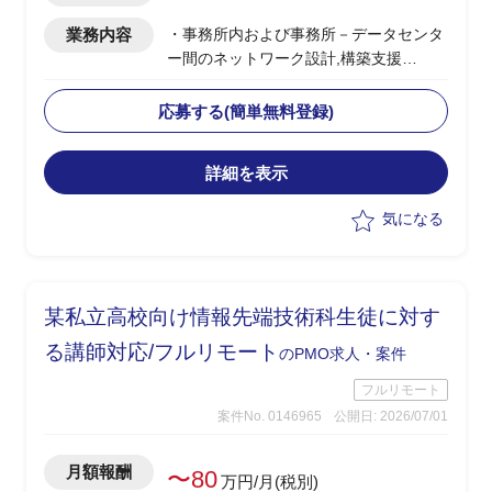
業務内容
・事務所内および事務所－データセンタ
ー間のネットワーク設計,構築支援
・構築後のネットワーク保守支援、関連
するインフラ支援全般
応募する(簡単無料登録)
・お客様立場での成果物確認、技術的支
援、関連ドキュメント作成
詳細を表示
・構築／保守PJにおける進捗管理,品質
管理,課題管理等のPMO業務
気になる
・ネットワークに知見の薄い客先プロパ
ー職員への技術支援,サポート(専任で密
着対応)
某私立高校向け情報先端技術科生徒に対す
る講師対応/フルリモート
のPMO求人・案件
フルリモート
案件No. 0146965
公開日: 2026/07/01
月額報酬
〜80
万円/月(税別)