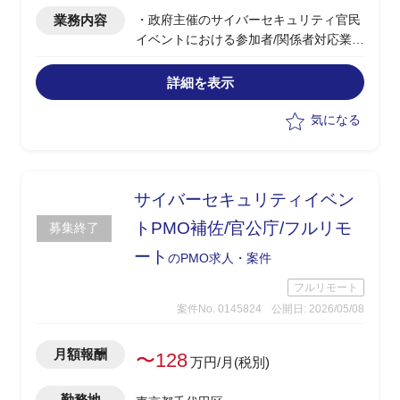
業務内容
・政府主催のサイバーセキュリティ官民
イベントにおける参加者/関係者対応業務
・ベンダー側/事務局オペレーターポジシ
ョンとして参画
詳細を表示
・参加者からの問い合わせメール対応/記
録
気になる
・参加者リスト(業種別)の日次作成/報告
・関係者へのメール発信/資料送付
サイバーセキュリティイベン
トPMO補佐/官公庁/フルリモ
募集終了
ート
のPMO求人・案件
フルリモート
案件No. 0145824
公開日: 2026/05/08
月額報酬
〜128
万円/月(税別)
勤務地