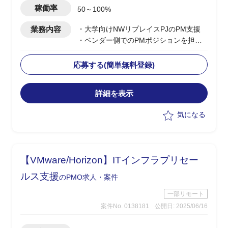
稼働率
50～100%
業務内容
・大学向けNWリプレイスPJのPM支援
・ベンダー側でのPMポジションを担当
・NWリプレイスにおける要件整理や関
係者調整
応募する(簡単無料登録)
・NW、セキュリティにまたがるドキュ
メント管理や作成を実施
詳細を表示
・クライアントとの折衝、調整、議事録
管理、スコープ変更管理、リスク管理の
気になる
運用
【VMware/Horizon】ITインフラプリセー
ルス支援
のPMO求人・案件
一部リモート
案件No. 0138181
公開日: 2025/06/16