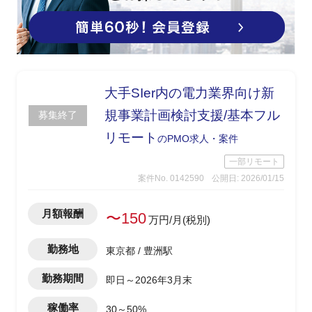
大手SIer内の電力業界向け新
規事業計画検討支援/基本フル
募集終了
リモート
のPMO求人・案件
一部リモート
案件No. 0142590
公開日: 2026/01/15
月額報酬
〜150
万円/月(税別)
勤務地
東京都 / 豊洲駅
勤務期間
即日～2026年3月末
稼働率
30～50%