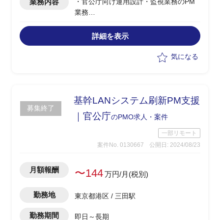
業務内容
・官公庁向け運用設計・監視業務のPM
業務
・ベンダー側PMとして以下業務を行う
‐2025年2月の入札に向け官公庁向け案
詳細を表示
件の獲得に向け見積提案作業を行う
‐公示された意見招請書に対して提案
気になる
書の作成をサポート
‐受注後にはPMとして運用設計～実
装、試験工程まで推進
‐失注後は他案件獲得のための提案業
基幹LANシステム刷新PM支援
募集終了
務を行う
｜官公庁
のPMO求人・案件
・クライアント内に運用設計の知見が足
りないため運用設計業務のナレッジ共有
一部リモート
を行う
案件No. 0130667
公開日: 2024/08/23
月額報酬
〜144
万円/月(税別)
勤務地
東京都港区 / 三田駅
勤務期間
即日～長期