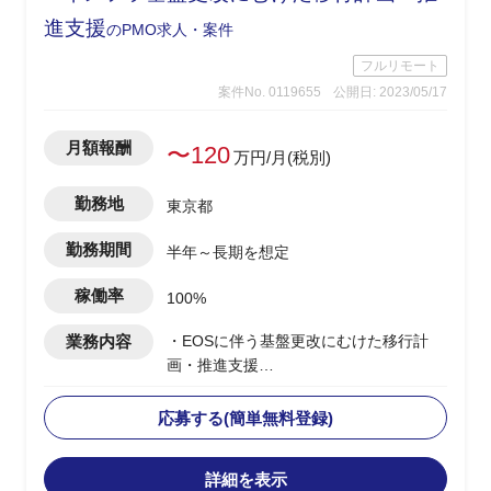
進支援
のPMO求人・案件
フルリモート
案件No. 0119655
公開日: 2023/05/17
月額報酬
〜120
万円/月(税別)
勤務地
東京都
勤務期間
半年～長期を想定
稼働率
100%
業務内容
・EOSに伴う基盤更改にむけた移行計
画・推進支援
・移行計画の立案、推進
・関係者との調整、連携対応
応募する(簡単無料登録)
・2023年12月～2024年1月にかけて移行
リハーサルの実施
詳細を表示