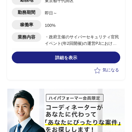
東京都千代田区
勤務期間
即日～
稼働率
100%
業務内容
・政府主催のサイバーセキュリティ官民
イベント(年2回開催)の運営PJにおける
PMO補佐
・ベンダー側/PMリーダー補佐ポジショ
詳細を表示
ンとして参画
・WBSを用いたプロジェクト進捗/課題/
気になる
リスク/ToDoの管理
・顧客定例会議(週1回/対面/オンライン
ハイブリッド)への出席および進捗報告
・会議議事録の作成(2時間×週2回 他)
・プロジェクト関連の調査実施および資
料作成
・プロジェクト内利用Webベースツール
の設計/構築管理