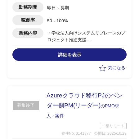
勤務期間
即日～長期
稼働率
50～100%
業務内容
・学校法人向けシステムリプレースのプ
ロジェクト推進支援
・アプリ領域およびインフラ領域の募集
(0.5人月×2名もしくは1名で兼務いただ
詳細を表示
く予定)
・アプリ領域：教務学生システム(PKG)
気になる
新規導入における推進
・インフラ領域：次期インフラ業務にお
けるプロジェクト推進
-次期インフラ検討
Azureクラウド移行PJのベン
-その他更改案件
ダー側PM(リーダー)
募集終了
のPMO求
・学内外との打ち合わせ調整、資料作
成、実施
人・案件
・ベンダーとの折衝、調整
一部リモート
・各種進捗管理、課題管理等
案件No. 0141377
公開日: 2025/10/29