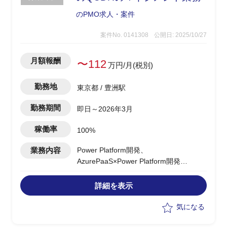
のPMO求人・案件
案件No. 0141308
公開日: 2025/10/27
月額報酬
〜112
万円/月(税別)
勤務地
東京都 / 豊洲駅
勤務期間
即日～2026年3月
稼働率
100%
業務内容
Power Platform開発、
AzurePaaS×Power Platform開発
Copilot Studio エージェント開発
SharePointサイト構築、SharePoint移行
詳細を表示
Azure Open AI 生成AI環境構築、精度
向上
気になる