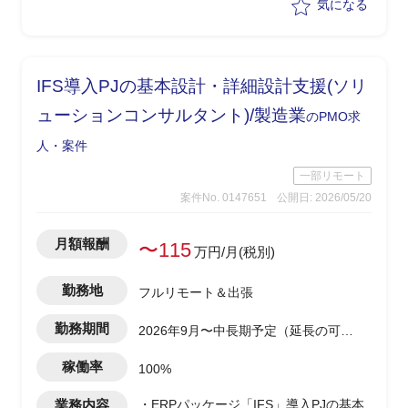
気になる
IFS導入PJの基本設計・詳細設計支援(ソリ
ューションコンサルタント)/製造業
のPMO求
人・案件
一部リモート
案件No. 0147651
公開日: 2026/05/20
月額報酬
〜115
万円/月(税別)
勤務地
フルリモート＆出張
勤務期間
2026年9月〜中長期予定（延長の可能
性あり）
稼働率
100%
業務内容
・ERPパッケージ「IFS」導入PJの基本