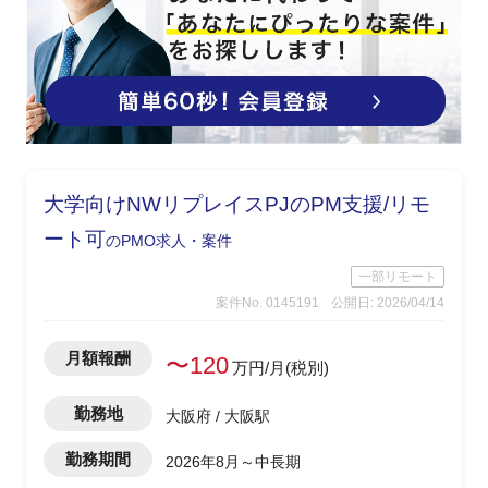
大学向けNWリプレイスPJのPM支援/リモ
ート可
のPMO求人・案件
一部リモート
案件No. 0145191
公開日: 2026/04/14
月額報酬
〜120
万円/月(税別)
勤務地
大阪府 / 大阪駅
勤務期間
2026年8月～中長期