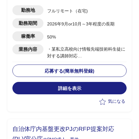
勤務地
フルリモート（在宅)
勤務期間
2026年9月or10月～3年程度の長期
稼働率
50%
業務内容
・某私立高校向け情報先端技術科生徒に
対する講師対応
・授業内容：ネットワーク、セキュリテ
ィ、AI/金融工学(高校生向けのため企業
応募する(簡単無料登録)
におけるお金の話)、情報Ⅰ
・授業日：月曜(9:40～12:40、13:15～
詳細を表示
15:30)、水曜(9:40～12:00)
・2クラス、50人弱程度の生徒が対象
気になる
・その他、授業に使うコンテンツの制作
やテスト作成、評価など含め合計0.5人
月稼働
・学生相手のため、授業内容の難易度は
自治体庁内基盤更改PJのRFP提案対応
基礎レベルを教え、学生に興味を持たせ
たり覚えてもらうことが重要
(PL)/官公庁