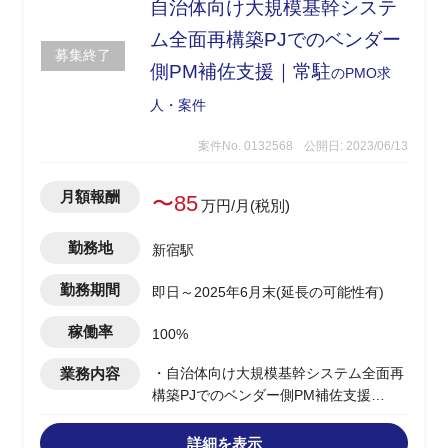
自治体向け大規模基幹システ
ム全面再構築PJでのベンダー
募集終了
側PM補佐支援｜常駐
のPMO求
人・案件
案件No. 0132568
公開日: 2023/06/13
月額報酬
〜85
万円/月(税別)
勤務地
新宿駅
勤務期間
即日～2025年6月末(延長の可能性有)
稼働率
100%
業務内容
・自治体向け大規模基幹システム全面再
構築PJでのベンダー側PM補佐支援
・税務基幹システム刷新のベンダー側
PM補佐として参画し支援
詳細を表示