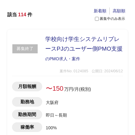
新着順
高額順
該当
114
件
募集中のみ表示
学校向け学生システムリプレ
ースPJのユーザー側PMO支援
募集終了
のPMO求人・案件
案件No. 0124085
公開日: 2024/06/12
月額報酬
〜150
万円/月(税別)
勤務地
大阪府
勤務期間
即日～長期
稼働率
100%