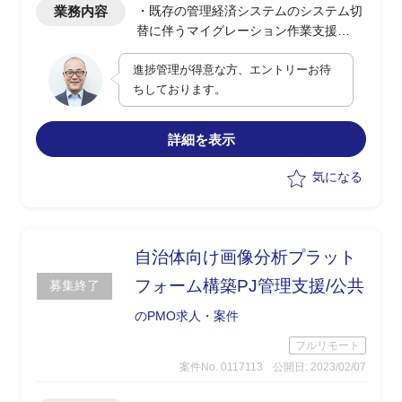
業務内容
・既存の管理経済システムのシステム切
替に伴うマイグレーション作業支援
・現状発生中のスケジュール遅延の改善
進捗管理が得意な方、エントリーお待
支援
ちしております。
・各システムにて使用されている資産の
洗い出し
・SQLの非互換調査、対応
詳細を表示
・各々の業務処理を新システム上での動
作検証
気になる
・10名程度のチームマネジメントとPM
へのエスカレーション
・Microsoft Visual Studioのバージョアッ
プ支援
自治体向け画像分析プラット
・データベースの変更支援
フォーム構築PJ管理支援/公共
募集終了
(Oracle→PostgreSQL)
のPMO求人・案件
フルリモート
案件No. 0117113
公開日: 2023/02/07