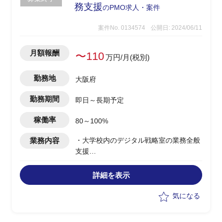
務支援
のPMO求人・案件
案件No. 0134574
公開日: 2024/06/11
月額報酬
〜110
万円/月(税別)
勤務地
大阪府
勤務期間
即日～長期予定
稼働率
80～100%
業務内容
・大学校内のデジタル戦略室の業務全般
支援
・Google Woerkspace関連や生成AI関連
業務の対応
詳細を表示
気になる