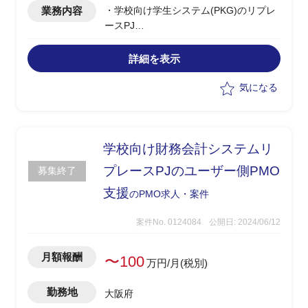
業務内容
・学校向け学生システム(PKG)のリプレ
ースPJ
・新バージョンアップデートの時期の
為、リプレース検討中
詳細を表示
・PKG移行による各システムの見直し、
機能整理、全体像検討
気になる
学校向け財務会計システムリ
プレースPJのユーザー側PMO
募集終了
支援
のPMO求人・案件
案件No. 0124084
公開日: 2024/06/12
月額報酬
〜100
万円/月(税別)
勤務地
大阪府