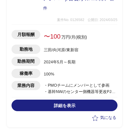
件
案件No. 0126582
公開日: 2024/03/25
月額報酬
〜100
万円/月(税別)
勤務地
三田/向河原/東新宿
勤務期間
2024年5月～長期
稼働率
100%
業務内容
・PMOチームにメンバーとして参画
・基幹NWのセンター側機器等更改PJ
・基幹NWは旧官庁系ホールディングス
グループ各社のデータセンターと24,000
詳細を表示
局をつなぐネットワークとなる
・顧客向けのドキュメント作成、業務フ
気になる
ロー整理