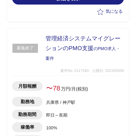
・管理者の業務を積極的に巻き取り、1
人称で管理業務全般を推進する
気になる
・プライムベンダーと各協力会社をマネ
ジメント・調整し、PJを推進
・各種成果物のレビュー、品質管理サポ
ート
管理経済システムマイグレー
・当該チーム(10～30名)のPJ進捗管理、
ションのPMO支援
募集終了
のPMO求人・
課題管理等
案件
案件No. 0117560
公開日: 2023/05/08
月額報酬
〜78
万円/月(税別)
勤務地
兵庫県 / 神戸駅
勤務期間
即日～長期
稼働率
100%