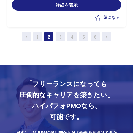
の負担軽減を目指す
詳細を表示
・プライムベンダー側でのPMOとして各
種調整業務をご担当
気になる
‐プライムベンダー/開発チーム/インフ
ラチームとのコミュニケーション
<
1
2
3
4
5
6
>
‐WBS作成など進捗管理等各種調整
・PMの管理業務を巻き取り、課題管
理、変更管理、進捗管理、リスク管理を
行う
「フリーランスになっても
圧倒的なキャリアを築きたい」
ハイパフォPMOなら、
可能です。
日本におけるPMO黎明期からその歴史を見続けてきた