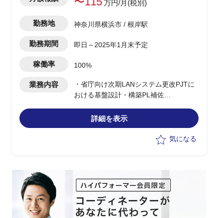
〜115
万円/月(税別)
勤務地
神奈川県横浜市 / 根岸駅
勤務期間
即日～2025年1月末予定
稼働率
100%
業務内容
・省庁向け次期LANシステム更改PJTに
おける基盤設計・構築PL補佐
・次期システム納品後の残課題を対応
・Vcenterサーバーの構築およびその他
詳細を表示
課題対応推進を担当
気になる