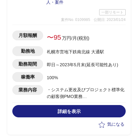
人・案件
一部リモート
案件No. 0109985
公開日: 2023/01/24
月額報酬
〜95
万円/月(税別)
勤務地
札幌市営地下鉄南北線 大通駅
勤務期間
即日～2023年5月末(延長可能性あり)
稼働率
100%
業務内容
・システム更改及びプロジェクト標準化
の顧客側PMO業務
・PMO業務
詳細を表示
気になる