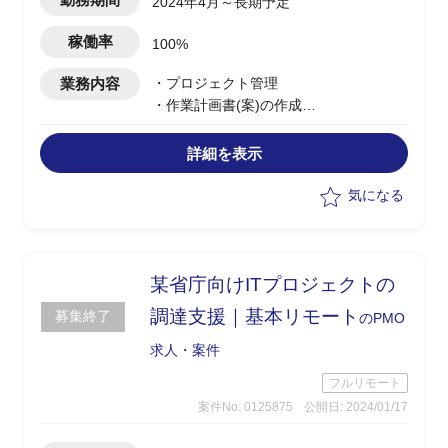
2024年4月～長期予定
稼働率
100%
業務内容
・プロジェクト管理
・作業計画書(案)の作成
・進捗、課題管理
・システムの企画立案、業務フローの作
詳細を表示
成及びBPRの観点からの助言
・ガバメントクラウド移行及び新規構築
気になる
に関するクライアントとの調整及び技術
的支援
・クラウドサービスの適切な利用に向け
た技術的助言及び支援
某省庁向けITプロジェクトの
調達支援｜基本リモート
募集終了
のPMO
求人・案件
フルリモート
案件No. 0125875
公開日: 2024/01/17