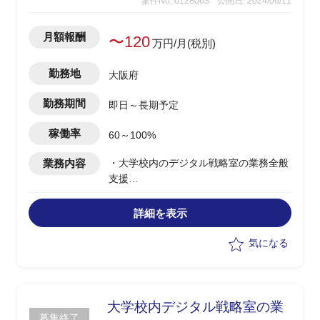
案件No. 0128063
公開日: 2024/06/11
月額報酬
〜120
万円/月(税別)
勤務地
大阪府
勤務期間
即日～長期予定
稼働率
60～100%
業務内容
・大学校内のデジタル戦略室の業務全般
支援
以下業務の中で個別案件ではなく、適宜
アサインする想定
詳細を表示
・会計システム更改、教務学生システム
更改、学生BYOD推進、チャットボット
気になる
更改、CSIRT業務(インシデント対応、
セキュリティ研修企画・運営)等
大学校内デジタル戦略室の業
募集終了