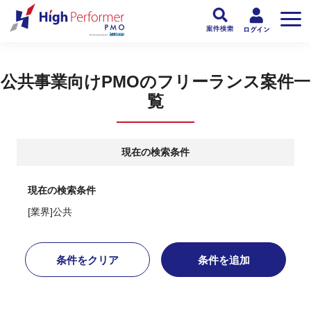
フリーランスPMO人材向け日本最大級のPMOサービス ハイパフォPMO
>
PM
公共事業向けPMOのフリーランス案件一
覧
現在の検索条件
現在の検索条件
[業界]公共
条件をクリア
条件を追加