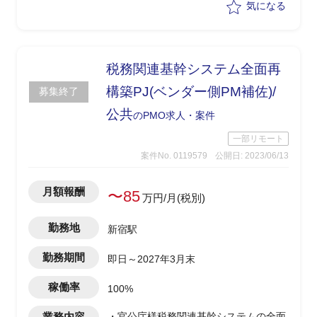
PostgreSQL）へのDB変更による影響調
気になる
査及び動作検証を行うPJ
・PM補佐として下記案件内容を強力に
推進する
・案件内容
税務関連基幹システム全面再
(1) 準備作業
構築PJ(ベンダー側PM補佐)/
募集終了
(2) 模擬環境構築
公共
‐現行システムと同じOracleDBを使
のPMO求人・案件
った環境をAWSに構築
一部リモート
(3) Oracle DB 変更による影響調査
案件No. 0119579
公開日: 2023/06/13
(4) 検証環境及び検証用プログラム構築
‐(2)のシステムでつかうOracleDBを
月額報酬
postgreSQLに変換
〜85
万円/月(税別)
(5) 動作検証及び実現可能性の検討
(6) マネージドデータベースサービス利
勤務地
新宿駅
用に向けた影響調査
(7) 業務実施に必要な資料の作成
勤務期間
即日～2027年3月末
(8) 顧客打合せ
稼働率
100%
業務内容
・官公庁様税務関連基幹システムの全面