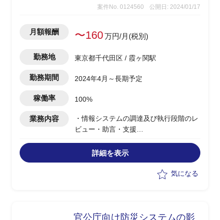
案件No. 0124560
公開日: 2024/01/17
月額報酬
〜160
万円/月(税別)
勤務地
東京都千代田区 / 霞ヶ関駅
勤務期間
2024年4月～長期予定
稼働率
100%
業務内容
・情報システムの調達及び執行段階のレ
ビュー・助言・支援
・調達仕様書・要求仕様書の作成支援
・ベンダー選定支援
詳細を表示
・エンドクライアント内調達担当者への
アドバイザリー支援
気になる
官公庁向け防災システムの影