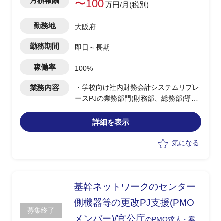
月額報酬
〜100
万円/月(税別)
勤務地
大阪府
勤務期間
即日～長期
稼働率
100%
業務内容
・学校向け社内財務会計システムリプレ
ースPJの業務部門(財務部、総務部)導入
支援
・横串案件の整理、決定すべき事項の括
詳細を表示
りだし(権限、ワークフロー、UI/UX)
・業務ヒアリングへの参加、ファシリテ
気になる
ート支援、業務部門の導入課題の解消支
援
・受入検証支援
・運用テスト支援
基幹ネットワークのセンター
側機器等の更改PJ支援(PMO
募集終了
メンバー)/官公庁
のPMO求人・案