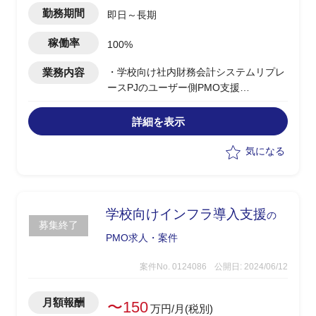
勤務期間
即日～長期
稼働率
100%
業務内容
・学校向け社内財務会計システムリプレ
ースPJのユーザー側PMO支援
・既存PKGから新PKGへ移行
・工程計画のレビュー
詳細を表示
・学校側の進捗管理
・品質管理の計画レビュー、報告結果の
気になる
レビュー(妥当性や打ち手のチェック)
・変更管理の全体統率
・契約管理において契約書の一次チェッ
ク
学校向けインフラ導入支援
の
募集終了
・学内向け報告資料の作成
PMO求人・案件
案件No. 0124086
公開日: 2024/06/12
月額報酬
〜150
万円/月(税別)