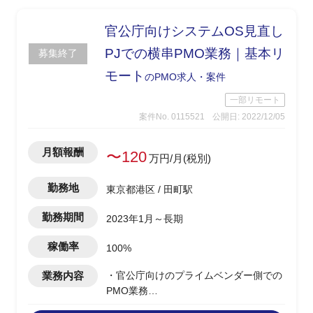
官公庁向けシステムOS見直し
PJでの横串PMO業務｜基本リ
募集終了
モート
のPMO求人・案件
一部リモート
案件No. 0115521
公開日: 2022/12/05
月額報酬
〜120
万円/月(税別)
勤務地
東京都港区 / 田町駅
勤務期間
2023年1月～長期
稼働率
100%
業務内容
・官公庁向けのプライムベンダー側での
PMO業務
・全5チームの横串連携、管理を行いPM