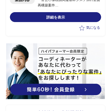
再構築案件
・ベンダー側チームにPM補佐として参
画し、各種PJマネジメントの支援を行う
詳細を表示
・サブシステムの担当として収納または
滞納業務システムのチームに参画
気になる
・基幹システムアプリ側開発におけるPJ
マネジメント
・全体管理者の指示のもと、各PJメンバ
ーやお客様と適宜会話し対応
・ユーザー側、元請ベンダー側との各種
調整業務
・検討会や報告会のフロント対応
・各種成果物のレビュー、品質管理サポ
ート
・当該チーム(10～30名)のPJ進捗管理、
課題管理等