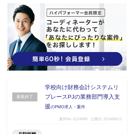
学校向け財務会計システムリ
プレースPJの業務部門導入支
募集終了
援
のPMO求人・案件
案件No. 0124995
公開日: 2024/06/11