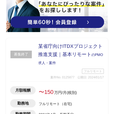
某省庁向けITDXプロジェクト
推進支援｜基本リモート
募集終了
のPMO
求人・案件
フルリモート
案件No. 0125877
公開日: 2024/01/17
月額報酬
〜150
万円/月(税別)
勤務地
フルリモート（在宅)
勤務期間