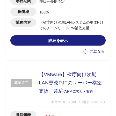
勤務期間
即日～長期予定
稼働率
100%
業務内容
・省庁向け次期LANシステムの更改PJT
でのチームリード/PM補佐支援
・技術統括チームとして、移行チームや
テストチーム,基盤チームなどの複数チー
詳細を表示
ムを横断管理
・PJTの推進役として管理/調整業務を担
気になる
う
-課題管理
-スケジュール管理
-リスク管理
【VMware】省庁向け次期
・他顧客とのお打合せ/元請けメンバーと
LAN更改PJTのサーバー構築
募集終了
の連携
支援｜常駐
のPMO求人・案件
案件No. 0134280
公開日: 2024/02/14
月額報酬