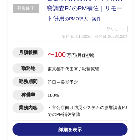
響調査PJのPM補佐｜リモー
募集終了
ト併用
のPMO求人・案件
一部リモート
案件No. 0123230
公開日: 2023/12/04
月額報酬
〜100
万円/月(税別)
勤務地
東京都千代田区 / 秋葉原駅
勤務期間
即日～長期予定
稼働率
100%
業務内容
・官公庁向け防災システムの影響調査PJ
でのPM補佐業務
・現在オンプレ/OracleDBで動いている
防災システムの移行を実施する予定
詳細を表示
・RDS（Amazon RDS for