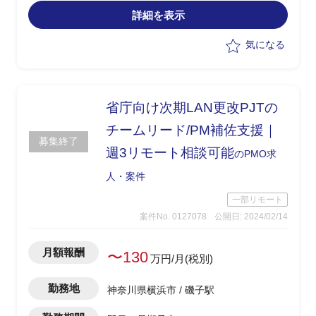
テストチーム,基盤チームなどの複数チー
詳細を表示
ムを横断管理
・PJTの推進役として管理/調整業務を担
気になる
う
-課題管理
-スケジュール管理
-リスク管理
省庁向け次期LAN更改PJTの
・他顧客とのお打合せ/元請けメンバーと
チームリード/PM補佐支援｜
の連携
募集終了
週3リモート相談可能
のPMO求
人・案件
一部リモート
案件No. 0127078
公開日: 2024/02/14
月額報酬
〜130
万円/月(税別)
勤務地
神奈川県横浜市 / 磯子駅