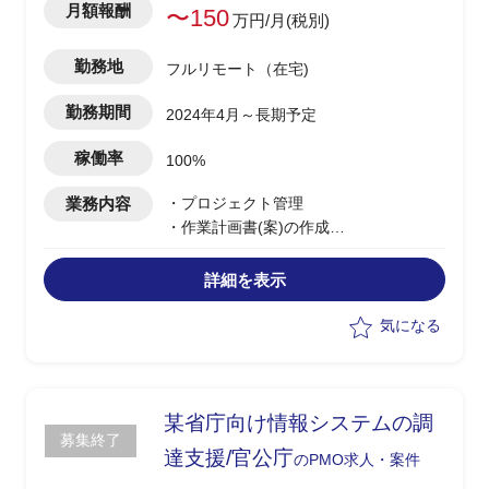
月額報酬
〜150
万円/月(税別)
勤務地
フルリモート（在宅)
勤務期間
2024年4月～長期予定
稼働率
100%
業務内容
・プロジェクト管理
・作業計画書(案)の作成
・進捗、課題管理
・調達仕様書/要求仕様書の作成支援
詳細を表示
・ベンダー選定支援
・受注先ベンダーへの引継ぎ資料作成/引
気になる
継ぎ実施
某省庁向け情報システムの調
募集終了
達支援/官公庁
のPMO求人・案件