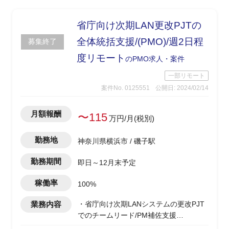
・課題、進捗管理
省庁向け次期LAN更改PJTの
全体統括支援/(PMO)/週2日程
募集終了
度リモート
のPMO求人・案件
一部リモート
案件No. 0125551
公開日: 2024/02/14
月額報酬
〜115
万円/月(税別)
勤務地
神奈川県横浜市 / 磯子駅
勤務期間
即日～12月末予定
稼働率
100%
業務内容
・省庁向け次期LANシステムの更改PJT
でのチームリード/PM補佐支援
・技術統括チームとして、移行チームや