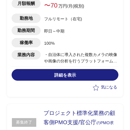
月額報酬
〜70
万円/月(税別)
勤務地
フルリモート（在宅)
勤務期間
即日～中期
稼働率
100%
業務内容
・自治体に導入された複数カメラの映像
や画像の分析を行うプラットフォームの
構築PJの管理業務
・特定のソフトウェアの動作要件の確認
詳細を表示
気になる
プロジェクト標準化業務の顧
客側PMO支援/官公庁
募集終了
のPMO求