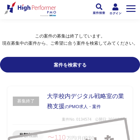
フリーランスPMO人材向け日本最大級のPMOサービス ハイパフォPMO
>
PM
この案件の募集は終了しています。
現在募集中の案件から、ご希望に合う案件を検索してみてください。
案件を検索する
大学校内デジタル戦略室の業
募集終了
務支援
のPMO求人・案件
案件No. 0134574
公開日: 2024/06/11
月額報酬
〜110
万円/月(税別)